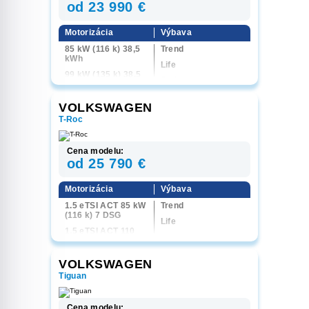
(150 k) 6M
od 23 990 €
1.5 eTSI ACT 110
kW (150 k) 7 DSG
Motorizácia
Výbava
2.0 TDI 110 kW (150
85 kW (116 k) 38,5
Trend
k) 7 DSG
kWh
Life
99 kW (135 k) 38,5
Style
kWh
155 kW (211 k) 56
VOLKSWAGEN
kWh
T-Roc
Cena modelu:
od 25 790 €
Motorizácia
Výbava
1.5 eTSI ACT 85 kW
Trend
(116 k) 7 DSG
Life
1.5 eTSI ACT 110
Style
kW (150 k) 7 DSG
R-Line
VOLKSWAGEN
Tiguan
Cena modelu: