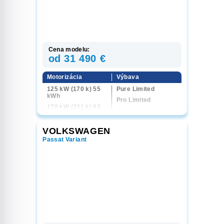
2,0 TDI 90 kW (122
k) 4x4 6M
Cena modelu:
od 31 490 €
Motorizácia
Výbava
125 kW (170 k) 55
Pure Limited
kWh
Pro Limited
170 kW (231 k) 63
GTX Performance
kWh
Limited
240 kW (326 k) 84
VOLKSWAGEN
kWh
Passat Variant