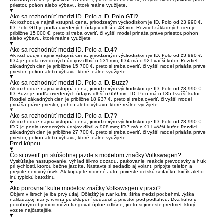
priestor, pohon alebo výbavu, ktoré reálne využijete.
Ako sa rozhodnúť medzi ID. Polo a ID. Polo GTI?
Ak rozhoduje najmä vstupná cena, prirodzeným východiskom je
ID. Polo
od 23 990 €.
ID. Polo GTI
je podľa uvedených údajov dlhší o 43 mm. Rozdiel základných cien je
približne 15 000 €, preto si treba overiť, či vyšší model prináša práve priestor, pohon
alebo výbavu, ktoré reálne využijete.
Ako sa rozhodnúť medzi ID. Polo a ID.4?
Ak rozhoduje najmä vstupná cena, prirodzeným východiskom je
ID. Polo
od 23 990 €.
ID.4
je podľa uvedených údajov dlhší o 531 mm; ID.4 má o 92 l väčší kufor. Rozdiel
základných cien je približne 15 700 €, preto si treba overiť, či vyšší model prináša práve
priestor, pohon alebo výbavu, ktoré reálne využijete.
Ako sa rozhodnúť medzi ID. Polo a ID. Buzz?
Ak rozhoduje najmä vstupná cena, prirodzeným východiskom je
ID. Polo
od 23 990 €.
ID. Buzz
je podľa uvedených údajov dlhší o 659 mm; ID. Polo má o 135 l väčší kufor.
Rozdiel základných cien je približne 18 937 €, preto si treba overiť, či vyšší model
prináša práve priestor, pohon alebo výbavu, ktoré reálne využijete.
Ako sa rozhodnúť medzi ID. Polo a ID.7?
Ak rozhoduje najmä vstupná cena, prirodzeným východiskom je
ID. Polo
od 23 990 €.
ID.7
je podľa uvedených údajov dlhší o 908 mm; ID.7 má o 91 l väčší kufor. Rozdiel
základných cien je približne 27 700 €, preto si treba overiť, či vyšší model prináša práve
priestor, pohon alebo výbavu, ktoré reálne využijete.
Pred kúpou
Čo si overiť pri skúšobnej jazde s modelom značky Volkswagen?
Vyskúšajte nastupovanie, výhľad šikmo dozadu, parkovanie, reakcie prevodovky a hluk
pri rýchlosti, ktorou bežne jazdíte. Nastavte si sedadlo aj volant, pripojte telefón a
prejdite nerovný úsek. Ak kupujete rodinné auto, prineste detskú sedačku, kočík alebo
inú typickú batožinu.
Ako porovnať kufre modelov značky Volkswagen v praxi?
Objem v litroch je iba prvý údaj. Dôležitý je tvar kufra, šírka medzi podbehmi, výška
nakladacej hrany, rovina po sklopení sedadiel a priestor pod podlahou. Dva kufre s
podobným objemom môžu fungovať úplne odlišne, preto si prineste predmet, ktorý
vozíte najčastejšie.