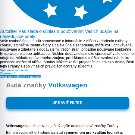
Autofilter Vás žiada o súhlas s používaním Vašich údajov na
nasledujúce účely:
Vaše osobné údaje budú spracované a informácie z vášho zariadenia (súbory
cookie, jedinečné identifikátory a ďalšie údaje zariadenia) môžu byť uchovávané,
používané a zdieľané s dodávateľmi tretích strán, prípadne používané konkrétne
týmto webom alebo aplikáciou. Niektorí dodávatelia môžu spracúvať vaše osobné
údaje na základe oprávneného záujmu, proti ktorému môžete vzniesť námietku
pomocou možností nižšie. Súhlas môžete zrušiť prejdením na odkaz v dolnej časti
tejto stránky alebo v našich pravidlách ochrany súkromia.
Spravovať možnosti
Odmietnuť
Prijať odporúčané nastavenia
Autá značky
Volkswagen
UPRAVIŤ FILTER
Volkswagen
patrí medzi najdôležitejšie automobilové značky Európy.
Behom svojej dlhej histórie
sa
stal synonymom pre kvalitnú techniku,