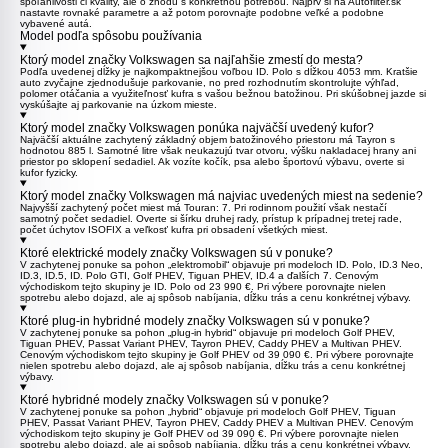
spoľahlivosti či kvality, ale o zhodu s konkrétnou potrebou. Najprv si na Autofilter.sk
nastavte rovnaké parametre a až potom porovnajte podobne veľké a podobne
vybavené autá.
Model podľa spôsobu používania
Ktorý model značky Volkswagen sa najľahšie zmestí do mesta?
Podľa uvedenej dĺžky je najkompaktnejšou voľbou
ID. Polo
s dĺžkou 4053 mm. Kratšie
auto zvyčajne zjednodušuje parkovanie, no pred rozhodnutím skontrolujte výhľad,
polomer otáčania a využiteľnosť kufra s vašou bežnou batožinou. Pri skúšobnej jazde si
vyskúšajte aj parkovanie na úzkom mieste.
Ktorý model značky Volkswagen ponúka najväčší uvedený kufor?
Najväčší aktuálne zachytený základný objem batožinového priestoru má
Tayron
s
hodnotou 885 l. Samotné litre však neukazujú tvar otvoru, výšku nakladacej hrany ani
priestor po sklopení sedadiel. Ak vozíte kočík, psa alebo športovú výbavu, overte si
kufor fyzicky.
Ktorý model značky Volkswagen má najviac uvedených miest na sedenie?
Najvyšší zachytený počet miest má
Touran
: 7. Pri rodinnom použití však nestačí
samotný počet sedadiel. Overte si šírku druhej rady, prístup k prípadnej tretej rade,
počet úchytov ISOFIX a veľkosť kufra pri obsadení všetkých miest.
Ktoré elektrické modely značky Volkswagen sú v ponuke?
V zachytenej ponuke sa pohon „elektromobil“ objavuje pri modeloch
ID. Polo
,
ID.3 Neo
,
ID.3
,
ID.5
,
ID. Polo GTI
,
Golf PHEV
,
Tiguan PHEV
,
ID.4
a ďalších 7. Cenovým
východiskom tejto skupiny je ID. Polo od 23 990 €. Pri výbere porovnajte nielen
spotrebu alebo dojazd, ale aj spôsob nabíjania, dĺžku trás a cenu konkrétnej výbavy.
Ktoré plug-in hybridné modely značky Volkswagen sú v ponuke?
V zachytenej ponuke sa pohon „plug-in hybrid“ objavuje pri modeloch
Golf PHEV
,
Tiguan PHEV
,
Passat Variant PHEV
,
Tayron PHEV
,
Caddy PHEV
a
Multivan PHEV
.
Cenovým východiskom tejto skupiny je Golf PHEV od 39 090 €. Pri výbere porovnajte
nielen spotrebu alebo dojazd, ale aj spôsob nabíjania, dĺžku trás a cenu konkrétnej
výbavy.
Ktoré hybridné modely značky Volkswagen sú v ponuke?
V zachytenej ponuke sa pohon „hybrid“ objavuje pri modeloch
Golf PHEV
,
Tiguan
PHEV
,
Passat Variant PHEV
,
Tayron PHEV
,
Caddy PHEV
a
Multivan PHEV
. Cenovým
východiskom tejto skupiny je Golf PHEV od 39 090 €. Pri výbere porovnajte nielen
spotrebu alebo dojazd, ale aj spôsob nabíjania, dĺžku trás a cenu konkrétnej výbavy.