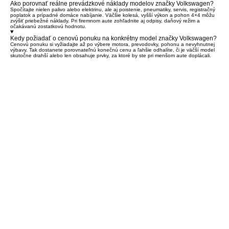
Ako porovnať reálne prevádzkové náklady modelov značky Volkswagen?
Spočítajte nielen palivo alebo elektrinu, ale aj poistenie, pneumatiky, servis, registračný
poplatok a prípadné domáce nabíjanie. Väčšie kolesá, vyšší výkon a pohon 4×4 môžu
zvýšiť priebežné náklady. Pri firemnom aute zohľadnite aj odpisy, daňový režim a
očakávanú zostatkovú hodnotu.
Kedy požiadať o cenovú ponuku na konkrétny model značky Volkswagen?
Cenovú ponuku si vyžiadajte až po výbere motora, prevodovky, pohonu a nevyhnutnej
výbavy. Tak dostanete porovnateľnú konečnú cenu a ľahšie odhalíte, či je väčší model
skutočne drahší alebo len obsahuje prvky, za ktoré by ste pri menšom aute doplácali.