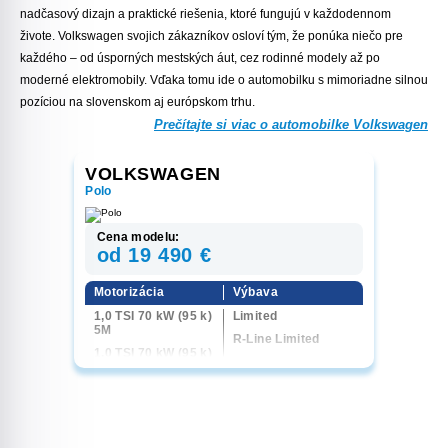
nadčasový dizajn a praktické riešenia, ktoré fungujú v každodennom
živote. Volkswagen svojich zákazníkov osloví tým, že ponúka niečo pre
každého – od úsporných mestských áut, cez rodinné modely až po
moderné elektromobily. Vďaka tomu ide o automobilku s mimoriadne silnou
pozíciou na slovenskom aj európskom trhu.
Prečítajte si viac o automobilke Volkswagen
VOLKSWAGEN
Polo
Cena modelu:
od 19 490 €
Motorizácia
Výbava
1,0 TSI 70 kW (95 k)
Limited
5M
R-Line Limited
1,0 TSI 70 kW (95 k)
Life
7 DSG
Style
1,0 TSI 85 kW (115
k) 7 DSG
R-Line