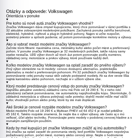
Otázky a odpovede:
Volkswagen
Orientácia v ponuke
Pre koho sú nové autá značky Volkswagen vhodné?
Značka Volkswagen dáva zmysel kupujúcemu, ktorý chce porovnávať v rámci portfólia s
32 aktuálne zobrazenými modelovými položkami. Zachytená ponuka zahŕňa benzínové,
elektrické, hybridné, naftové a plug-in hybridné pohony. Najprv si určte rozpočet,
potrebný priestor a spôsob jazdenia; až potom porovnávajte konkrétne motory a výbavy.
Ako si vybrať medzi modelmi značky Volkswagen?
Začnite tromi filtrami: maximálna cena, minimálny kufor alebo počet miest a preferovaný
pohon. V ponuke značky Volkswagen je 32 modelových položiek, takže názvy samy
osebe nestačia. Užší výber dvoch až troch áut potom porovnajte podľa rozmerov,
základnej ceny, motorizácie a prvkov výbavy, ktoré používate každý deň.
Koľko modelov značky Volkswagen sa oplatí zaradiť do prvého výberu?
Prvý výber obmedzte na tri modely: cenovo dostupnú alternatívu, praktickejšiu
alternatívu a model s preferovaným pohonom. Pri 32 položkách značky Volkswagen by
porovnávanie celej ponuky naraz skôr zakrylo podstatné rozdiely. Ak sa dve verzie líšia
najmä karosériou alebo pohonom, nechajte si v užšom výbere obe.
Ktorý model predstavuje cenový vstup do ponuky značky Volkswagen?
Najnižšiu aktuálne uvedenú základnú cenu má
Polo
od 19 290 €. To z neho robí
prirodzený začiatok porovnávania, nie automaticky najvýhodnejšiu kúpu. Skontrolujte, či
základná motorizácia a výbava pokrývajú vaše potreby; drahší model môže mať väčší
kufor, vhodnejší pohon alebo prvky, ktoré by ste inak doplácali.
Aké široké je cenové rozpätie modelov značky Volkswagen?
Medzi modelmi
Polo
od 19 290 € a
Multivan PHEV
od 64 452 € je rozdiel približne
45 162 €. Takéto rozpätie znamená, že nejde iba o výber výbavy, ale často aj o inú
veľkosť, účel alebo techniku. Porovnávajte preto modely v podobnej cenovej hladine a s
rovnakým zamýšľaným použitím.
Kedy by mal kupujúci pri značke Volkswagen zvážiť aj inú automobilku?
Inú značku sa oplatí zaradiť do porovnania vtedy, keď portfólio Volkswagen nepokrýva
požadovaný pohon, počet miest, rozmery alebo cenový strop. Nejde o hodnotenie