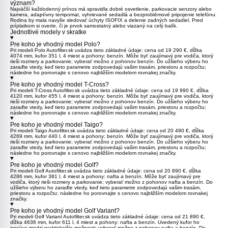
význam?
Najväčší každodenný prínos má spravidla dobré osvetlenie, parkovacie senzory alebo
kamera, adaptívny tempomat, vyhrievané sedadlá a bezproblémové pripojenie telefónu.
Rodina by mala navyše sledovať úchyty ISOFIX a delenie zadných sedadiel. Pred
príplatkom si overte, či je prvok samostatný alebo viazaný na celý balík.
Jednotlivé modely v skratke
Pre koho je vhodný model Polo?
Pri modeli
Polo
Autofilter.sk uvádza tieto základné údaje: cena od 19 290 €, dĺžka
4074 mm, kufor 351 l, 4 miest a pohony: benzín. Môže byť zaujímavý pre vodiča, ktorý
rieši rozmery a parkovanie; vyberať možno z pohonov benzín. Do užšieho výberu ho
zaraďte vtedy, keď tieto parametre zodpovedajú vašim trasám, priestoru a rozpočtu;
následne ho porovnajte s cenovo najbližším modelom rovnakej značky.
Pre koho je vhodný model T-Cross?
Pri modeli
T-Cross
Autofilter.sk uvádza tieto základné údaje: cena od 19 990 €, dĺžka
4120 mm, kufor 455 l, 4 miest a pohony: benzín. Môže byť zaujímavý pre vodiča, ktorý
rieši rozmery a parkovanie; vyberať možno z pohonov benzín. Do užšieho výberu ho
zaraďte vtedy, keď tieto parametre zodpovedajú vašim trasám, priestoru a rozpočtu;
následne ho porovnajte s cenovo najbližším modelom rovnakej značky.
Pre koho je vhodný model Taigo?
Pri modeli
Taigo
Autofilter.sk uvádza tieto základné údaje: cena od 20 490 €, dĺžka
4269 mm, kufor 440 l, 4 miest a pohony: benzín. Môže byť zaujímavý pre vodiča, ktorý
rieši rozmery a parkovanie; vyberať možno z pohonov benzín. Do užšieho výberu ho
zaraďte vtedy, keď tieto parametre zodpovedajú vašim trasám, priestoru a rozpočtu;
následne ho porovnajte s cenovo najbližším modelom rovnakej značky.
Pre koho je vhodný model Golf?
Pri modeli
Golf
Autofilter.sk uvádza tieto základné údaje: cena od 20 890 €, dĺžka
4286 mm, kufor 381 l, 4 miest a pohony: nafta a benzín. Môže byť zaujímavý pre
vodiča, ktorý rieši rozmery a parkovanie; vyberať možno z pohonov nafta a benzín. Do
užšieho výberu ho zaraďte vtedy, keď tieto parametre zodpovedajú vašim trasám,
priestoru a rozpočtu; následne ho porovnajte s cenovo najbližším modelom rovnakej
značky.
Pre koho je vhodný model Golf Variant?
Pri modeli
Golf Variant
Autofilter.sk uvádza tieto základné údaje: cena od 21 890 €,
dĺžka 4636 mm, kufor 611 l, 4 miest a pohony: nafta a benzín. Uvedený kufor ho
posúva medzi praktickejšie možnosti; vyberať možno z pohonov nafta a benzín. Do