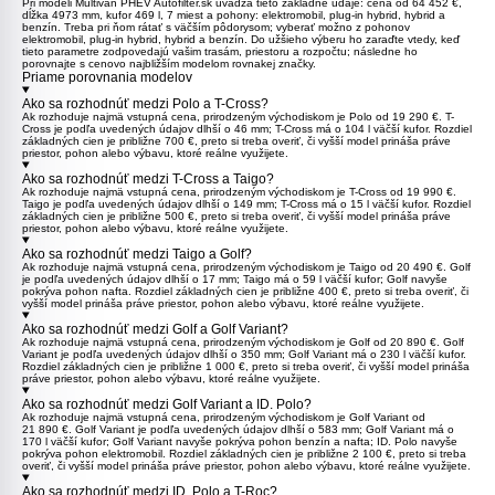
Pri modeli
Multivan PHEV
Autofilter.sk uvádza tieto základné údaje: cena od 64 452 €,
dĺžka 4973 mm, kufor 469 l, 7 miest a pohony: elektromobil, plug-in hybrid, hybrid a
benzín. Treba pri ňom rátať s väčším pôdorysom; vyberať možno z pohonov
elektromobil, plug-in hybrid, hybrid a benzín. Do užšieho výberu ho zaraďte vtedy, keď
tieto parametre zodpovedajú vašim trasám, priestoru a rozpočtu; následne ho
porovnajte s cenovo najbližším modelom rovnakej značky.
Priame porovnania modelov
Ako sa rozhodnúť medzi Polo a T-Cross?
Ak rozhoduje najmä vstupná cena, prirodzeným východiskom je
Polo
od 19 290 €.
T-
Cross
je podľa uvedených údajov dlhší o 46 mm; T-Cross má o 104 l väčší kufor. Rozdiel
základných cien je približne 700 €, preto si treba overiť, či vyšší model prináša práve
priestor, pohon alebo výbavu, ktoré reálne využijete.
Ako sa rozhodnúť medzi T-Cross a Taigo?
Ak rozhoduje najmä vstupná cena, prirodzeným východiskom je
T-Cross
od 19 990 €.
Taigo
je podľa uvedených údajov dlhší o 149 mm; T-Cross má o 15 l väčší kufor. Rozdiel
základných cien je približne 500 €, preto si treba overiť, či vyšší model prináša práve
priestor, pohon alebo výbavu, ktoré reálne využijete.
Ako sa rozhodnúť medzi Taigo a Golf?
Ak rozhoduje najmä vstupná cena, prirodzeným východiskom je
Taigo
od 20 490 €.
Golf
je podľa uvedených údajov dlhší o 17 mm; Taigo má o 59 l väčší kufor; Golf navyše
pokrýva pohon nafta. Rozdiel základných cien je približne 400 €, preto si treba overiť, či
vyšší model prináša práve priestor, pohon alebo výbavu, ktoré reálne využijete.
Ako sa rozhodnúť medzi Golf a Golf Variant?
Ak rozhoduje najmä vstupná cena, prirodzeným východiskom je
Golf
od 20 890 €.
Golf
Variant
je podľa uvedených údajov dlhší o 350 mm; Golf Variant má o 230 l väčší kufor.
Rozdiel základných cien je približne 1 000 €, preto si treba overiť, či vyšší model prináša
práve priestor, pohon alebo výbavu, ktoré reálne využijete.
Ako sa rozhodnúť medzi Golf Variant a ID. Polo?
Ak rozhoduje najmä vstupná cena, prirodzeným východiskom je
Golf Variant
od
21 890 €. Golf Variant je podľa uvedených údajov dlhší o 583 mm; Golf Variant má o
170 l väčší kufor; Golf Variant navyše pokrýva pohon benzín a nafta;
ID. Polo
navyše
pokrýva pohon elektromobil. Rozdiel základných cien je približne 2 100 €, preto si treba
overiť, či vyšší model prináša práve priestor, pohon alebo výbavu, ktoré reálne využijete.
Ako sa rozhodnúť medzi ID. Polo a T-Roc?