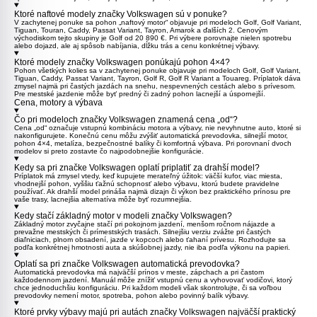
Ktoré naftové modely značky Volkswagen sú v ponuke?
V zachytenej ponuke sa pohon „naftový motor“ objavuje pri modeloch
Golf
,
Golf Variant
,
Tiguan
,
Touran
,
Caddy
,
Passat Variant
,
Tayron
,
Amarok
a ďalších 2. Cenovým
východiskom tejto skupiny je Golf od 20 890 €. Pri výbere porovnajte nielen spotrebu
alebo dojazd, ale aj spôsob nabíjania, dĺžku trás a cenu konkrétnej výbavy.
Ktoré modely značky Volkswagen ponúkajú pohon 4×4?
Pohon všetkých kolies sa v zachytenej ponuke objavuje pri modeloch
Golf
,
Golf Variant
,
Tiguan
,
Caddy
,
Passat Variant
,
Tayron
,
Golf R
,
Golf R Variant
a
Touareg
. Príplatok dáva
zmysel najmä pri častých jazdách na snehu, nespevnených cestách alebo s prívesom.
Pre mestské jazdenie môže byť predný či zadný pohon lacnejší a úspornejší.
Cena, motory a výbava
Čo pri modeloch značky Volkswagen znamená cena „od“?
Cena „od“ označuje vstupnú kombináciu motora a výbavy, nie nevyhnutne auto, ktoré si
nakonfigurujete. Konečnú cenu môžu zvýšiť automatická prevodovka, silnejší motor,
pohon 4×4, metalíza, bezpečnostné balíky či komfortná výbava. Pri porovnaní dvoch
modelov si preto zostavte čo najpodobnejšie konfigurácie.
Kedy sa pri značke Volkswagen oplatí priplatiť za drahší model?
Príplatok má zmysel vtedy, keď kupujete merateľný úžitok: väčší kufor, viac miesta,
vhodnejší pohon, vyššiu ťažnú schopnosť alebo výbavu, ktorú budete pravidelne
používať. Ak drahší model prináša najmä dizajn či výkon bez praktického prínosu pre
vaše trasy, lacnejšia alternatíva môže byť rozumnejšia.
Kedy stačí základný motor v modeli značky Volkswagen?
Základný motor zvyčajne stačí pri pokojnom jazdení, menšom ročnom nájazde a
prevažne mestských či prímestských trasách. Silnejšiu verziu zvážte pri častých
diaľniciach, plnom obsadení, jazde v kopcoch alebo ťahaní prívesu. Rozhodujte sa
podľa konkrétnej hmotnosti auta a skúšobnej jazdy, nie iba podľa výkonu na papieri.
Oplatí sa pri značke Volkswagen automatická prevodovka?
Automatická prevodovka má najväčší prínos v meste, zápchach a pri častom
každodennom jazdení. Manuál môže znížiť vstupnú cenu a vyhovovať vodičovi, ktorý
chce jednoduchšiu konfiguráciu. Pri každom modeli však skontrolujte, či sa voľbou
prevodovky nemení motor, spotreba, pohon alebo povinný balík výbavy.
Ktoré prvky výbavy majú pri autách značky Volkswagen najväčší praktický