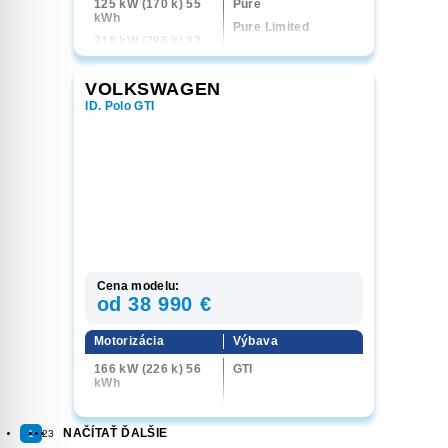
125 kW (170 k) 55
Pure
kWh
Pure Limited
210 kW (286 k) 82
Pro
kWh
Pro Limited
250 kW (340 k)
VOLKSWAGEN
4MOTION 84 kWh
GTX
ID. Polo GTI
GTX Limited
Cena modelu:
od 38 990 €
Motorizácia
Výbava
166 kW (226 k) 56
GTI
kWh
NAČÍTAŤ ĎALŠIE
1
2
3