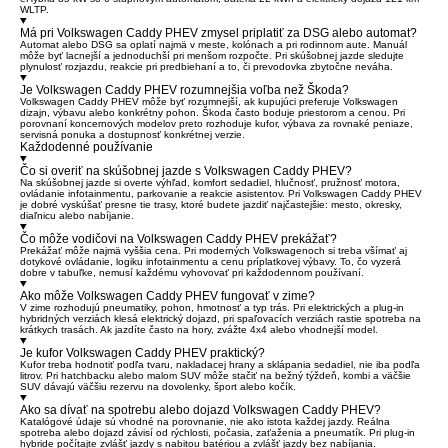
WLTP.
Má pri Volkswagen Caddy PHEV zmysel priplatiť za DSG alebo automat?
Automat alebo DSG sa oplatí najmä v meste, kolónach a pri rodinnom aute. Manuál
môže byť lacnejší a jednoduchší pri menšom rozpočte. Pri skúšobnej jazde sledujte
plynulosť rozjazdu, reakcie pri predbiehaní a to, či prevodovka zbytočne neváha.
Je Volkswagen Caddy PHEV rozumnejšia voľba než Škoda?
Volkswagen Caddy PHEV môže byť rozumnejší, ak kupujúci preferuje Volkswagen
dizajn, výbavu alebo konkrétny pohon. Škoda často boduje priestorom a cenou. Pri
porovnaní koncernových modelov preto rozhoduje kufor, výbava za rovnaké peniaze,
servisná ponuka a dostupnosť konkrétnej verzie.
Každodenné používanie
Čo si overiť na skúšobnej jazde s Volkswagen Caddy PHEV?
Na skúšobnej jazde si overte výhľad, komfort sedadiel, hlučnosť, pružnosť motora,
ovládanie infotainmentu, parkovanie a reakcie asistentov. Pri Volkswagen Caddy PHEV
je dobré vyskúšať presne tie trasy, ktoré budete jazdiť najčastejšie: mesto, okresky,
diaľnicu alebo nabíjanie.
Čo môže vodičovi na Volkswagen Caddy PHEV prekážať?
Prekážať môže najmä vyššia cena. Pri moderných Volkswagenoch si treba všímať aj
dotykové ovládanie, logiku infotainmentu a cenu príplatkovej výbavy. To, čo vyzerá
dobre v tabuľke, nemusí každému vyhovovať pri každodennom používaní.
Ako môže Volkswagen Caddy PHEV fungovať v zime?
V zime rozhodujú pneumatiky, pohon, hmotnosť a typ trás. Pri elektrických a plug-in
hybridných verziách klesá elektrický dojazd, pri spaľovacích verziách rastie spotreba na
krátkych trasách. Ak jazdíte často na hory, zvážte 4x4 alebo vhodnejší model.
Je kufor Volkswagen Caddy PHEV praktický?
Kufor treba hodnotiť podľa tvaru, nakladacej hrany a sklápania sedadiel, nie iba podľa
litrov. Pri hatchbacku alebo malom SUV môže stačiť na bežný týždeň, kombi a väčšie
SUV dávajú väčšiu rezervu na dovolenky, šport alebo kočík.
Ako sa dívať na spotrebu alebo dojazd Volkswagen Caddy PHEV?
Katalógové údaje sú vhodné na porovnanie, nie ako istota každej jazdy. Reálna
spotreba alebo dojazd závisí od rýchlosti, počasia, zaťaženia a pneumatík. Pri plug-in
hybride počítajte zvlášť jazdy s nabitou batériou a zvlášť jazdy bez nabíjania.