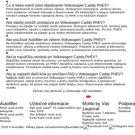
Čo si treba overiť pred objednaním Volkswagen Caddy PHEV?
Pred objednaním si overte presnú výbavu, dostupnosť motorizácie, dodaciu lehotu,
cenu poistenia, servisné intervaly a financovanie. Pri elektrických a plug-in hybridných
verziách pridajte kontrolu nabíjania doma, vo firme a na bežných trasách.
Aké otázky položiť predajcovi pri Volkswagen Caddy PHEV?
Predajcu sa pýtajte na rozdiely medzi výbavami, dostupné skladové autá, servisný plán,
cenu príplatkov, záruku a odporúčanú motorizáciu podľa vašich trás. Pri 4x4, PHEV
alebo elektromobile sa pýtajte aj na reálne skúsenosti zákazníkov.
Ako používať Autofilter pri výbere Volkswagen Caddy PHEV?
Na Autofilteri začnite modelovou stránkou Volkswagen Caddy PHEV, potom porovnajte
motorizácie, výbavy a príbuzné modely Volkswagen. Praktické je zoradiť si alternatívy
podľa ceny, karosérie, spotreby, kufra, pohonu a dostupnosti automatickej prevodovky.
Aká je najväčšia neistota pri Volkswagen Caddy PHEV?
Najväčšia neistota závisí od pohonu: pri spaľovacích motoroch reálna spotreba, pri
dieseli budúce obmedzenia, pri PHEV disciplína nabíjania a pri elektromobile nabíjacia
infraštruktúra. Pri každom modeli treba overiť aj finálnu cenu konkrétnej konfigurácie.
Aký je najlepší ďalší krok po prečítaní FAQ o Volkswagen Caddy PHEV?
Najlepší ďalší krok je porovnať Volkswagen Caddy PHEV s dvomi najbližšími
alternatívami, vybrať jednu rozumnú a jednu drahšiu konfiguráciu a absolvovať
skúšobnú jazdu. Až potom má zmysel riešiť finálnu cenu, financovanie alebo skladové
vozidlo.
Začnite nás sledovať a odoberajte náš newsletter
Autofilter
Užitočné informácie
Mohlo by Vás
Podpora
Nové autá podľa
Aké auto kúpiť? 10 najlacnejších áut
zaujímať
Kontakty
kategórie
roku 2026
Reklama
Rodinné auto 7-miestne
Nové autá podľa
Ako prihlásiť nové auto
Čínske autá
značky
Kedy kúpiť nové auto?
Najlepšie rodinné auto
Novinky
Rodinné auto 4x4
2026 © Autofilter, Všetky práva vyhradené
info@autofilter.sk