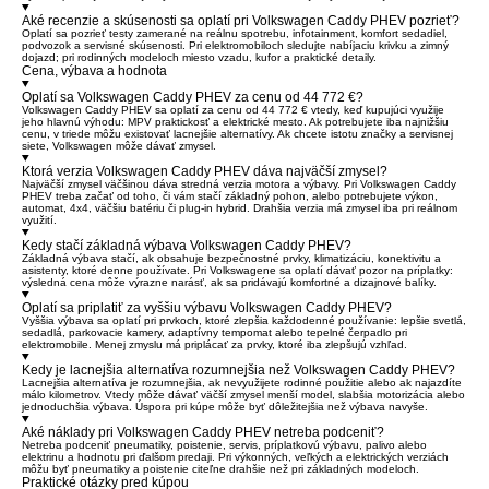
Aké recenzie a skúsenosti sa oplatí pri Volkswagen Caddy PHEV pozrieť?
Oplatí sa pozrieť testy zamerané na reálnu spotrebu, infotainment, komfort sedadiel,
podvozok a servisné skúsenosti. Pri elektromobiloch sledujte nabíjaciu krivku a zimný
dojazd; pri rodinných modeloch miesto vzadu, kufor a praktické detaily.
Cena, výbava a hodnota
Oplatí sa Volkswagen Caddy PHEV za cenu od 44 772 €?
Volkswagen Caddy PHEV sa oplatí za cenu od 44 772 € vtedy, keď kupujúci využije
jeho hlavnú výhodu: MPV praktickosť a elektrické mesto. Ak potrebujete iba najnižšiu
cenu, v triede môžu existovať lacnejšie alternatívy. Ak chcete istotu značky a servisnej
siete, Volkswagen môže dávať zmysel.
Ktorá verzia Volkswagen Caddy PHEV dáva najväčší zmysel?
Najväčší zmysel väčšinou dáva stredná verzia motora a výbavy. Pri Volkswagen Caddy
PHEV treba začať od toho, či vám stačí základný pohon, alebo potrebujete výkon,
automat, 4x4, väčšiu batériu či plug-in hybrid. Drahšia verzia má zmysel iba pri reálnom
využití.
Kedy stačí základná výbava Volkswagen Caddy PHEV?
Základná výbava stačí, ak obsahuje bezpečnostné prvky, klimatizáciu, konektivitu a
asistenty, ktoré denne používate. Pri Volkswagene sa oplatí dávať pozor na príplatky:
výsledná cena môže výrazne narásť, ak sa pridávajú komfortné a dizajnové balíky.
Oplatí sa priplatiť za vyššiu výbavu Volkswagen Caddy PHEV?
Vyššia výbava sa oplatí pri prvkoch, ktoré zlepšia každodenné používanie: lepšie svetlá,
sedadlá, parkovacie kamery, adaptívny tempomat alebo tepelné čerpadlo pri
elektromobile. Menej zmyslu má priplácať za prvky, ktoré iba zlepšujú vzhľad.
Kedy je lacnejšia alternatíva rozumnejšia než Volkswagen Caddy PHEV?
Lacnejšia alternatíva je rozumnejšia, ak nevyužijete rodinné použitie alebo ak najazdíte
málo kilometrov. Vtedy môže dávať väčší zmysel menší model, slabšia motorizácia alebo
jednoduchšia výbava. Úspora pri kúpe môže byť dôležitejšia než výbava navyše.
Aké náklady pri Volkswagen Caddy PHEV netreba podceniť?
Netreba podceniť pneumatiky, poistenie, servis, príplatkovú výbavu, palivo alebo
elektrinu a hodnotu pri ďalšom predaji. Pri výkonných, veľkých a elektrických verziách
môžu byť pneumatiky a poistenie citeľne drahšie než pri základných modeloch.
Praktické otázky pred kúpou