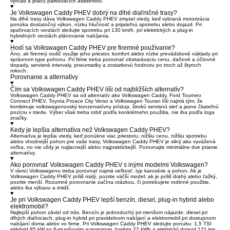
výhľad a prácu parkovacích asistentov.
Je Volkswagen Caddy PHEV dobrý na dlhé diaľničné trasy?
Na dlhé trasy dáva Volkswagen Caddy PHEV zmysel vtedy, keď vybraná motorizácia
ponúka dostatočný výkon, nízku hlučnosť a prijateľnú spotrebu alebo dojazd. Pri
spaľovacích verziách sledujte spotrebu pri 130 km/h, pri elektrických a plug-in
hybridných verziách plánovanie nabíjania.
Hodí sa Volkswagen Caddy PHEV pre firemné používanie?
Áno, ak firemný vodič využije jeho priestor, komfort alebo nízke prevádzkové náklady pri
správnom type pohonu. Pri firme treba porovnať obstarávaciu cenu, daňové a účtovné
dopady, servisné intervaly, pneumatiky a zostatkovú hodnotu po troch až štyroch
rokoch.
Porovnanie a alternatívy
Čím sa Volkswagen Caddy PHEV líši od najbližších alternatív?
Volkswagen Caddy PHEV sa od alternatív ako Volkswagen Caddy, Ford Tourneo
Connect PHEV, Toyota Proace City Verso a Volkswagen Touran líši najmä tým, že
kombinuje volkswagenovský konzervatívny prístup, širokú servisnú sieť a jasne čitateľnú
pozíciu v triede. Výber však treba robiť podľa konkrétneho použitia, nie iba podľa loga
značky.
Kedy je lepšia alternatíva než Volkswagen Caddy PHEV?
Alternatíva je lepšia vtedy, keď ponúkne viac priestoru, nižšiu cenu, nižšiu spotrebu
alebo vhodnejší pohon pre vaše trasy. Volkswagen Caddy PHEV je silný ako vyvážená
voľba, no nie vždy je najlacnejší alebo najpraktickejší. Porovnajte minimálne dve priame
alternatívy.
Ako porovnať Volkswagen Caddy PHEV s inými modelmi Volkswagen?
V rámci Volkswagenu treba porovnať najmä veľkosť, typ karosérie a pohon. Ak je
Volkswagen Caddy PHEV príliš malý, pozrite väčší model; ak je príliš drahý alebo ťažký,
pozrite menší. Rozumné porovnanie začína otázkou, či potrebujete rodinné použitie,
alebo iba výbavu a imidž.
Je pri Volkswagen Caddy PHEV lepší benzín, diesel, plug-in hybrid alebo
elektromobil?
Najlepší pohon závisí od trás. Benzín je jednoduchý pri menšom nájazde, diesel pri
dlhých diaľniciach, plug-in hybrid pri pravidelnom nabíjaní a elektromobil pri dostupnom
nabíjaní doma alebo vo firme. Pri Volkswagen Caddy PHEV sledujte ponuku: 1,5 TSI
eHybrid 85 kW so 6-stupňovým automatom, batéria 22 kWh a elektrický dojazd 121 km