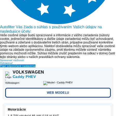
Autofilter Vás žiada o súhlas s používaním Vašich údajov na
nasledujúce účely:
Vaše osobné údaje budú spracované a informácie z vášho zariadenia (súbory
cookie, jedinečné identifikátory a ďalšie údaje zariadenia) môžu byť uchovávané,
používané a zdieľané s dodávateľmi tretích strán, prípadne používané konkrétne
týmto webom alebo aplikáciou. Niektorí dodávatelia môžu spracúvať vaše osobné
údaje na základe oprávneného záujmu, proti ktorému môžete vzniesť námietku
pomocou možností nižšie. Súhlas môžete zrušiť prejdením na odkaz v dolnej časti
tejto stránky alebo v našich pravidlách ochrany súkromia.
Spravovať možnosti
Odmietnuť
Prijať odporúčané nastavenia
VOLKSWAGEN
Caddy PHEV
WEB MODELU
Motorizácie
1.5 TSI eHybrid 85 kW (115 k) 6AT