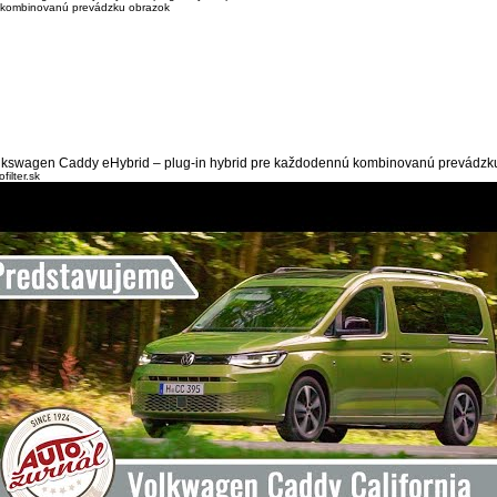
lkswagen Caddy eHybrid – plug-in hybrid pre každodennú kombinovanú prevádzk
filter.sk