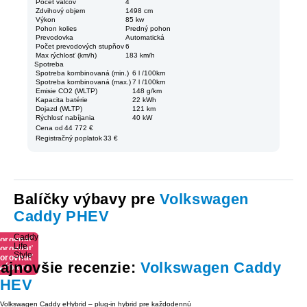
Počet valcov
4
Zdvihový objem
1498 cm
Výkon
85 kw
Pohon kolies
Predný pohon
Prevodovka
Automatická
Počet prevodových stupňov
6
Max rýchlosť (km/h)
183 km/h
Spotreba
Spotreba kombinovaná (min.)
6 l /100km
Spotreba kombinovaná (max.)
7 l /100km
Emisie CO2 (WLTP)
148 g/km
Kapacita batérie
22 kWh
Dojazd (WLTP)
121 km
Rýchlosť nabíjania
40 kW
Cena od
44 772 €
Registračný poplatok
33 €
Balíčky výbavy pre
Volkswagen
Caddy PHEV
Caddy
orovnať
Life
orovnať
výbavu
Style
orovnať
výbavu
ajnovšie recenzie:
Volkswagen Caddy
výbavu
HEV