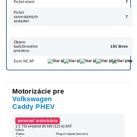
Počet miest
7
Počet
samostatných
7
sedadiel
Objem
batožinového
191 litrov
priestoru
Euro NCAP
Motorizácie pre
Volkswagen
Caddy PHEV
porovnať motorizáciu
1.5 TSI eHybrid 85 kW (115 k) 6AT
Výkon
Palivo
Plug-in hybrid (benzín)