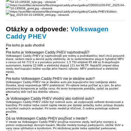
Otázky a odpovede:
Volkswagen
Caddy PHEV
Pre koho je auto vhodné
Pre koho je Volkswagen Caddy PHEV najvhodnejší?
Volkswagen Caddy PHEV je najvhodnejší pre rodiny a podnikateľov, ktorí chcú posuvné
dvere, sedem miest a denné jazdy elektricky. Je to sedemmiestne plug-in hybridné MPV
s cenou od 44 772 € a s ponukou pohonov: 1,5 TSI eHybrid 85 kW so 6-stupňovým
automatom, batéria 22 kWh a elektrický dojazd 121 km WLTP. Najväčší zmysel dáva
vtedy, keď kupujúci reálne využije jeho hlavnú výhodu: MPV praktickosť a elektrické
mesto.
Pre koho Volkswagen Caddy PHEV nie je ideálne auto?
Volkswagen Caddy PHEV nie je ideálne auto pre kupujúceho bez nabíjania alebo
človeka, ktorý nepotrebuje MPV praktickosť. Pri výbere treba počítať aj s tým, že jeho
prirodzený kompromis je vyššia cena. Ak tento kompromis prekáža, oplatí sa pozrieť
alternatívy skôr než iba drahšiu výbavu.
Je Volkswagen Caddy PHEV vhodný ako rodinné auto?
Volkswagen Caddy PHEV môže byť rodinné auto, ak zodpovedá veľkosti domácnosti a
batožiny. Pri rodine treba overiť najmä miesto pre detské sedačky, kufor, prístup dozadu
a komfort zadných sedadiel. Pri tomto modeli je kľúčové, či rodina potrebuje rodinné
použitie.
Dá sa Volkswagen Caddy PHEV používať v meste?
V meste sa Volkswagen Caddy PHEV používa rozumne vtedy, keď jeho rozmery a
pohon zodpovedajú denným trasám. Menšie modely bodujú parkovaním, väčšie SUV a
vany zasa výhľadom a komfortom. Pri skúšobnej jazde treba vyskúšať parkovanie,