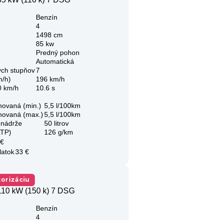
Benzín
4
1498 cm
85 kw
Predný pohon
Automatická
ých stupňov
7
m/h)
196 km/h
0 km/h
10.6 s
novaná (min.)
5,5 l/100km
novaná (max.)
5,5 l/100km
 nádrže
50 litrov
LTP)
126 g/km
 €
latok
33 €
orizáciu
110 kW (150 k) 7 DSG
Benzín
4