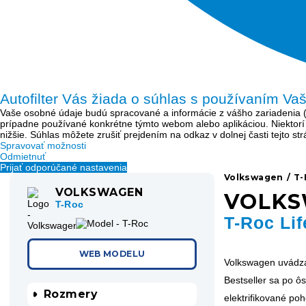
Autofilter Vás žiada o súhlas s používaním Va
Vaše osobné údaje budú spracované a informácie z vášho zariadenia (sú
prípadne používané konkrétne týmto webom alebo aplikáciou. Niektor
nižšie. Súhlas môžete zrušiť prejdením na odkaz v dolnej časti tejto s
Spravovať možnosti
Odmietnuť
Prijať odporúčané nastavenia
Volkswagen
/
T-
VOLKSWAGEN
VOLK
T-Roc
T-Roc Lif
WEB MODELU
Volkswagen uvádz
Bestseller sa po ô
Rozmery
elektrifikované po