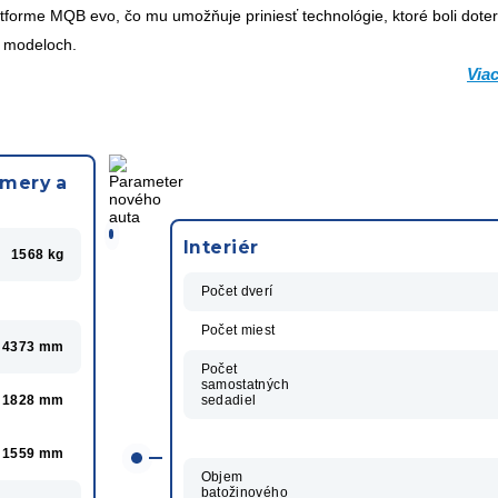
forme MQB evo, čo mu umožňuje priniesť technológie, ktoré boli dote
h modeloch.
Viac
zmery a
Interiér
1568 kg
Počet dverí
Počet miest
4373 mm
Počet
samostatných
sedadiel
1828 mm
1559 mm
Objem
batožinového