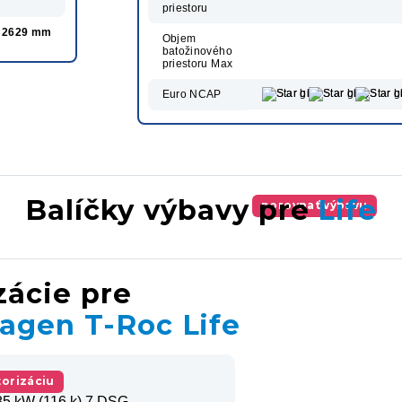
priestoru
2629 mm
Objem
batožinového
priestoru Max
Euro NCAP
Balíčky výbavy pre
Life
porovnať výbavu
zácie pre
agen T-Roc Life
orizáciu
85 kW (116 k) 7 DSG