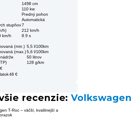
1498 cm
110 kw
Predný pohon
Automatická
ých stupňov
7
m/h)
212 km/h
0 km/h
8.9 s
novaná (min.)
5,5 l/100km
novaná (max.)
5,6 l/100km
 nádrže
50 litrov
LTP)
128 g/km
 €
latok
48 €
všie recenzie:
Volkswagen