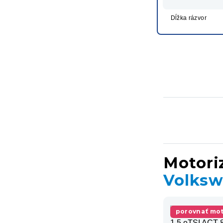
Dĺžka rázvor
Motori
Volksw
porovnať mot
1.5 eTSI ACT 