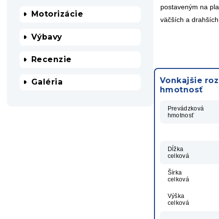
postaveným na plat
Motorizácie
väčších a drahšíc
Výbavy
Recenzie
Vonkajšie ro
Galéria
hmotnosť
Prevádzková
hmotnosť
Dĺžka
celková
Šírka
celková
Výška
celková