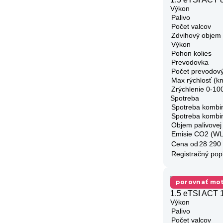
Výkon
Palivo
Počet valcov
Zdvihový objem
Výkon
Pohon kolies
Prevodovka
Počet prevodov
Max rýchlosť (k
Zrýchlenie 0-10
Spotreba
Spotreba kombi
Spotreba kombi
Objem palivovej
Emisie CO2 (W
Cena od
28 290
Registračný pop
porovnať mot
1.5 eTSI ACT 
Výkon
Palivo
Počet valcov