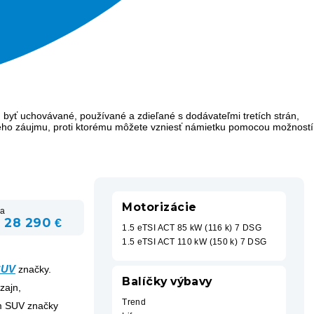
 byť uchovávané, používané a zdieľané s dodávateľmi tretích strán,
ého záujmu, proti ktorému môžete vzniesť námietku pomocou možností
Motorizácie
a
 28 290 €
1.5 eTSI ACT 85 kW (116 k) 7 DSG
1.5 eTSI ACT 110 kW (150 k) 7 DSG
SUV
značky.
Balíčky výbavy
zajn,
Trend
ým SUV značky