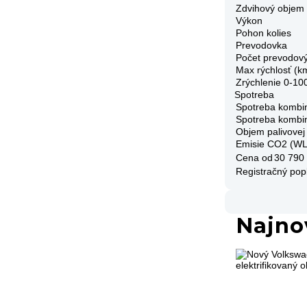
Zdvihový objem
Výkon
Pohon kolies
Prevodovka
Počet prevodov
Max rýchlosť (k
Zrýchlenie 0-10
Spotreba
Spotreba kombi
Spotreba kombi
Objem palivovej
Emisie CO2 (W
Cena od
30 790
Registračný pop
Najno