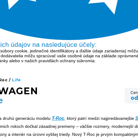
šich údajov na nasledujúce účely:
bory cookie, jedinečné identifikátory a ďalšie údaje zariadenia) môžu
í dodávatelia môžu spracúvať vaše osobné údaje na základe oprávnen
tránky alebo v našich pravidlách ochrany súkromia.
Roc
/
Life
SWAGEN
Cen
od
e
T-Roc
a druhú generáciu modelu
, ktorý patrí medzi najpredávanejšie
smich rokoch dočkal zásadnej premeny – väčšie rozmery, modernejší di
hony a interiér na úrovni vyššej triedy. Nový T-Roc je prvým kompaktn