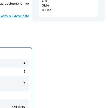
Life
raz dostupné len vo
Style
R-Line
 info o T-Roc Life
4
5
4
475 litrov