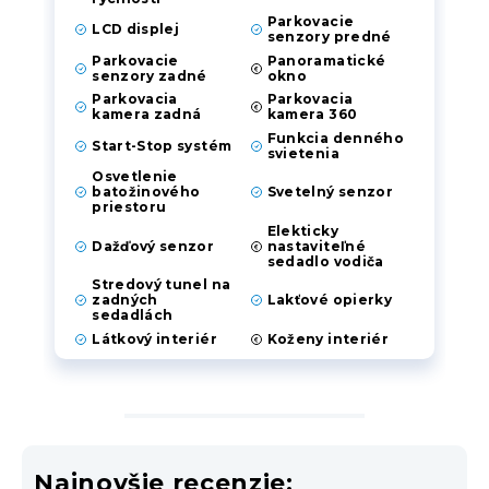
Parkovacie
LCD displej
senzory predné
Parkovacie
Panoramatické
senzory zadné
okno
Parkovacia
Parkovacia
kamera zadná
kamera 360
Funkcia denného
Start-Stop systém
svietenia
Osvetlenie
batožinového
Svetelný senzor
priestoru
Elekticky
Dažďový senzor
nastaviteľné
sedadlo vodiča
Stredový tunel na
zadných
Lakťové opierky
sedadlách
Látkový interiér
Koženy interiér
Najnovšie recenzie: