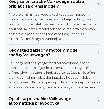
Kedy sa pri značke Volkswagen oplatí
priplatiť za drahší model?
Príplatok má zmysel vtedy, keď kupujete merateľný
úžitok: väčší kufor, viac miesta, vhodnejší pohon, vyššiu
ťažnú schopnosť alebo výbavu, ktorú budete pravidelne
používať. Ak drahší model prináša najmä dizajn či výkon
bez praktického prínosu pre vaše trasy, lacnejšia
alternatíva môže byť rozumnejšia.
Kedy stačí základný motor v modeli
značky Volkswagen?
Základný motor zvyčajne stačí pri pokojnom jazdení,
menšom ročnom nájazde a prevažne mestských či
prímestských trasách. Silnejšiu verziu zvážte pri častých
diaľniciach, plnom obsadení, jazde v kopcoch alebo
ťahaní prívesu. Rozhodujte sa podľa konkrétnej hmotnosti
auta a skúšobnej jazdy, nie iba podľa výkonu na papieri.
Oplatí sa pri značke Volkswagen
automatická prevodovka?