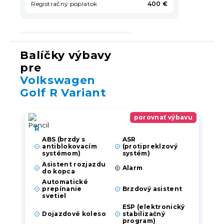
Registračný poplatok
400 €
Balíčky výbavy
pre
Volkswagen
Golf R Variant
porovnať výbavu
R
ABS (brzdy s
ASR
antiblokovacím
(protipreklzový
systémom)
systém)
Asistent rozjazdu
Alarm
do kopca
Automatické
prepínanie
Brzdový asistent
svetiel
ESP (elektronický
Dojazdové koleso
stabilizačný
program)