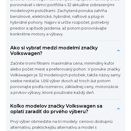
porovnávať v rámci portfólia s 32 aktuálne zobrazenými
modelovými položkami. Zachytená ponuka zahŕňa
benzínové, elektrické, hybridné, naftové a plug-in
hybridné pohony. Najprv si určte rozpočet, potrebný
priestor a spôsob jazdenia; až potom porovnávajte
konkrétne motory a výbavy.
Ako si vybrať medzi modelmi značky
Volkswagen?
Začnite tromi filtrami: maximálna cena, minimálny kufor
alebo počet miest a preferovaný pohon. V ponuke značky
Volkswagen je 32 modelových položiek, takže názvy samy
osebe nestačia. Užší výber dvoch až troch áut potom
porovnajte podľa rozmerov, základnej ceny, motorizácie
a prvkov výbavy, ktoré používate každý deň.
Koľko modelov značky Volkswagen sa
oplatí zaradiť do prvého výberu?
Prvý výber obmedzte na tri modely: cenovo dostupnú
alternatívu, praktickejšiu alternatívu a model s