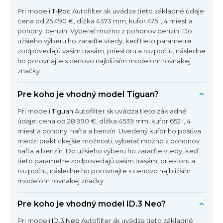
Pri modeli
T-Roc
Autofilter.sk uvádza tieto základné údaje:
cena od 25 490 €, dĺžka 4373 mm, kufor 475 l, 4 miest a
pohony: benzín. Vyberať možno z pohonov benzín. Do
užšieho výberu ho zaraďte vtedy, keď tieto parametre
zodpovedajú vašim trasám, priestoru a rozpočtu; následne
ho porovnajte s cenovo najbližším modelom rovnakej
značky.
Pre koho je vhodný model Tiguan?
Pri modeli
Tiguan
Autofilter.sk uvádza tieto základné
údaje: cena od 28 990 €, dĺžka 4539 mm, kufor 652 l, 4
miest a pohony: nafta a benzín. Uvedený kufor ho posúva
medzi praktickejšie možnosti; vyberať možno z pohonov
nafta a benzín. Do užšieho výberu ho zaraďte vtedy, keď
tieto parametre zodpovedajú vašim trasám, priestoru a
rozpočtu; následne ho porovnajte s cenovo najbližším
modelom rovnakej značky.
Pre koho je vhodný model ID.3 Neo?
Pri modeli
ID.3 Neo
Autofilter.sk uvádza tieto základné