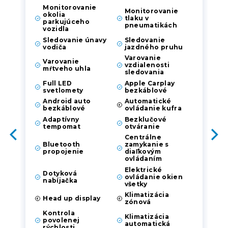
Monitorovanie
Monitorovanie
okolia
tlaku v
parkujúceho
pneumatikách
vozidla
Sledovanie únavy
Sledovanie
vodiča
jazdného pruhu
Varovanie
Varovanie
vzdialenosti
mŕtveho uhla
sledovania
Full LED
Apple Carplay
svetlomety
bezkáblové
Android auto
Automatické
bezkáblové
ovládanie kufra
Adaptívny
Bezklučové
tempomat
otváranie
Centrálne
Bluetooth
zamykanie s
propojenie
diaľkovým
ovládaním
Elektrické
Dotyková
ovládanie okien
nabíjačka
všetky
Klimatizácia
Head up display
zónová
Kontrola
Klimatizácia
povolenej
automatická
rýchlosti