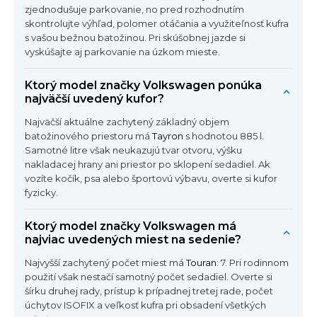
zjednodušuje parkovanie, no pred rozhodnutím
skontrolujte výhľad, polomer otáčania a využiteľnosť kufra
s vašou bežnou batožinou. Pri skúšobnej jazde si
vyskúšajte aj parkovanie na úzkom mieste.
Ktorý model značky Volkswagen ponúka
najväčší uvedený kufor?
Najväčší aktuálne zachytený základný objem
batožinového priestoru má
Tayron
s hodnotou 885 l.
Samotné litre však neukazujú tvar otvoru, výšku
nakladacej hrany ani priestor po sklopení sedadiel. Ak
vozíte kočík, psa alebo športovú výbavu, overte si kufor
fyzicky.
Ktorý model značky Volkswagen má
najviac uvedených miest na sedenie?
Najvyšší zachytený počet miest má
Touran
: 7. Pri rodinnom
použití však nestačí samotný počet sedadiel. Overte si
šírku druhej rady, prístup k prípadnej tretej rade, počet
úchytov ISOFIX a veľkosť kufra pri obsadení všetkých