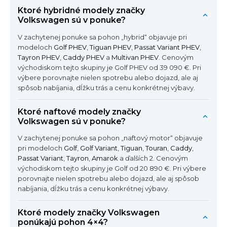
Ktoré hybridné modely značky
Volkswagen sú v ponuke?
V zachytenej ponuke sa pohon „hybrid“ objavuje pri
modeloch
Golf PHEV
,
Tiguan PHEV
,
Passat Variant PHEV
,
Tayron PHEV
,
Caddy PHEV
a
Multivan PHEV
. Cenovým
východiskom tejto skupiny je Golf PHEV od 39 090 €. Pri
výbere porovnajte nielen spotrebu alebo dojazd, ale aj
spôsob nabíjania, dĺžku trás a cenu konkrétnej výbavy.
Ktoré naftové modely značky
Volkswagen sú v ponuke?
V zachytenej ponuke sa pohon „naftový motor“ objavuje
pri modeloch
Golf
,
Golf Variant
,
Tiguan
,
Touran
,
Caddy
,
Passat Variant
,
Tayron
,
Amarok
a ďalších 2. Cenovým
východiskom tejto skupiny je Golf od 20 890 €. Pri výbere
porovnajte nielen spotrebu alebo dojazd, ale aj spôsob
nabíjania, dĺžku trás a cenu konkrétnej výbavy.
Ktoré modely značky Volkswagen
ponúkajú pohon 4×4?