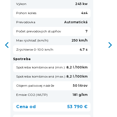
Výkon
245 kw
Pohon kolies
4x4
Prevodovka
Automatická
Počet prevodových stupňov
7
Max rýchlosť (km/h)
250 km/h
Zrýchlenie 0-100 km/h
4.7 s
Spotreba
Spotreba kombinovaná (min.)
8,2 l /100km
Spotreba kombinovaná (max.)
8,2 l /100km
Objem palivovej nádrže
50 litrov
Emisie CO2 (WLTP)
181 g/km
Cena od
53 790 €