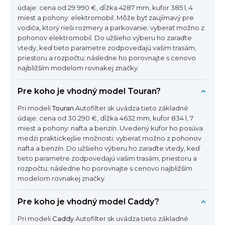
údaje: cena od 29 990 €, dĺžka 4287 mm, kufor 385 l, 4
miest a pohony: elektromobil. Môže byť zaujímavý pre
vodiča, ktorý rieši rozmery a parkovanie; vyberať možno z
pohonov elektromobil. Do užšieho výberu ho zaraďte
vtedy, keď tieto parametre zodpovedajú vašim trasám,
priestoru a rozpočtu; následne ho porovnajte s cenovo
najbližším modelom rovnakej značky.
Pre koho je vhodný model Touran?
Pri modeli
Touran
Autofilter.sk uvádza tieto základné
údaje: cena od 30 290 €, dĺžka 4632 mm, kufor 834 l, 7
miest a pohony: nafta a benzín. Uvedený kufor ho posúva
medzi praktickejšie možnosti; vyberať možno z pohonov
nafta a benzín. Do užšieho výberu ho zaraďte vtedy, keď
tieto parametre zodpovedajú vašim trasám, priestoru a
rozpočtu; následne ho porovnajte s cenovo najbližším
modelom rovnakej značky.
Pre koho je vhodný model Caddy?
Pri modeli
Caddy
Autofilter.sk uvádza tieto základné