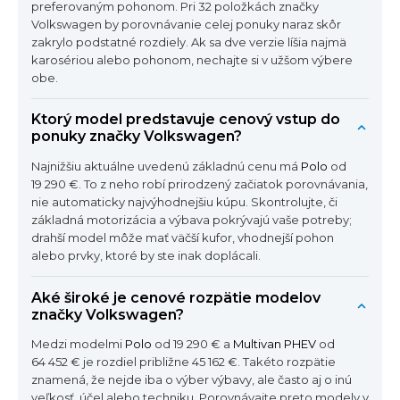
preferovaným pohonom. Pri 32 položkách značky
Volkswagen by porovnávanie celej ponuky naraz skôr
zakrylo podstatné rozdiely. Ak sa dve verzie líšia najmä
karosériou alebo pohonom, nechajte si v užšom výbere
obe.
Ktorý model predstavuje cenový vstup do
ponuky značky Volkswagen?
Najnižšiu aktuálne uvedenú základnú cenu má
Polo
od
19 290 €. To z neho robí prirodzený začiatok porovnávania,
nie automaticky najvýhodnejšiu kúpu. Skontrolujte, či
základná motorizácia a výbava pokrývajú vaše potreby;
drahší model môže mať väčší kufor, vhodnejší pohon
alebo prvky, ktoré by ste inak doplácali.
Aké široké je cenové rozpätie modelov
značky Volkswagen?
Medzi modelmi
Polo
od 19 290 € a
Multivan PHEV
od
64 452 € je rozdiel približne 45 162 €. Takéto rozpätie
znamená, že nejde iba o výber výbavy, ale často aj o inú
veľkosť, účel alebo techniku. Porovnávajte preto modely v