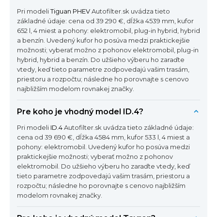
Pri modeli
Tiguan PHEV
Autofilter.sk uvádza tieto
základné údaje: cena od 39 290 €, dĺžka 4539 mm, kufor
652 l, 4 miest a pohony: elektromobil, plug-in hybrid, hybrid
a benzín. Uvedený kufor ho posúva medzi praktickejšie
možnosti; vyberať možno z pohonov elektromobil, plug-in
hybrid, hybrid a benzín. Do užšieho výberu ho zaraďte
vtedy, keď tieto parametre zodpovedajú vašim trasám,
priestoru a rozpočtu; následne ho porovnajte s cenovo
najbližším modelom rovnakej značky.
Pre koho je vhodný model ID.4?
Pri modeli
ID.4
Autofilter.sk uvádza tieto základné údaje:
cena od 39 690 €, dĺžka 4584 mm, kufor 533 l, 4 miest a
pohony: elektromobil. Uvedený kufor ho posúva medzi
praktickejšie možnosti; vyberať možno z pohonov
elektromobil. Do užšieho výberu ho zaraďte vtedy, keď
tieto parametre zodpovedajú vašim trasám, priestoru a
rozpočtu; následne ho porovnajte s cenovo najbližším
modelom rovnakej značky.