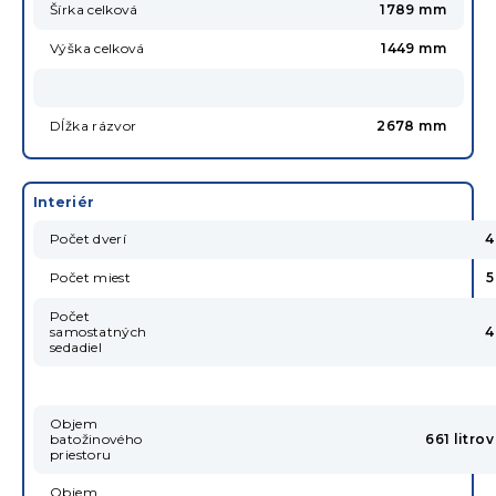
Šírka celková
1789 mm
Výška celková
1449 mm
Dĺžka rázvor
2678 mm
Interiér
Počet dverí
4
Počet miest
5
Počet
samostatných
4
sedadiel
Objem
batožinového
661 litrov
priestoru
Objem