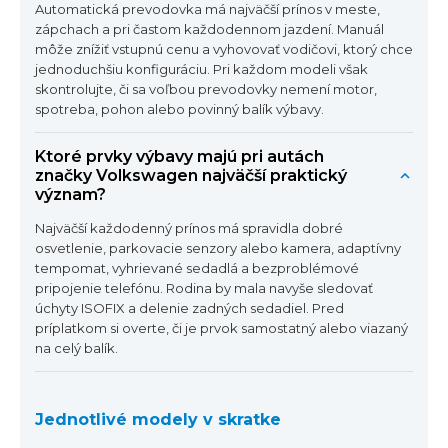
Automatická prevodovka má najväčší prínos v meste,
zápchach a pri častom každodennom jazdení. Manuál
môže znížiť vstupnú cenu a vyhovovať vodičovi, ktorý chce
jednoduchšiu konfiguráciu. Pri každom modeli však
skontrolujte, či sa voľbou prevodovky nemení motor,
spotreba, pohon alebo povinný balík výbavy.
Ktoré prvky výbavy majú pri autách
značky Volkswagen najväčší praktický
význam?
Najväčší každodenný prínos má spravidla dobré
osvetlenie, parkovacie senzory alebo kamera, adaptívny
tempomat, vyhrievané sedadlá a bezproblémové
pripojenie telefónu. Rodina by mala navyše sledovať
úchyty ISOFIX a delenie zadných sedadiel. Pred
príplatkom si overte, či je prvok samostatný alebo viazaný
na celý balík.
Jednotlivé modely v skratke