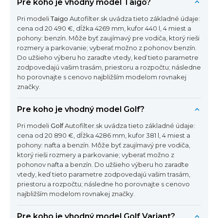
Pre koho je vhodný model Taigo?
Pri modeli
Taigo
Autofilter.sk uvádza tieto základné údaje:
cena od 20 490 €, dĺžka 4269 mm, kufor 440 l, 4 miest a
pohony: benzín. Môže byť zaujímavý pre vodiča, ktorý rieši
rozmery a parkovanie; vyberať možno z pohonov benzín.
Do užšieho výberu ho zaraďte vtedy, keď tieto parametre
zodpovedajú vašim trasám, priestoru a rozpočtu; následne
ho porovnajte s cenovo najbližším modelom rovnakej
značky.
Pre koho je vhodný model Golf?
Pri modeli
Golf
Autofilter.sk uvádza tieto základné údaje:
cena od 20 890 €, dĺžka 4286 mm, kufor 381 l, 4 miest a
pohony: nafta a benzín. Môže byť zaujímavý pre vodiča,
ktorý rieši rozmery a parkovanie; vyberať možno z
pohonov nafta a benzín. Do užšieho výberu ho zaraďte
vtedy, keď tieto parametre zodpovedajú vašim trasám,
priestoru a rozpočtu; následne ho porovnajte s cenovo
najbližším modelom rovnakej značky.
Pre koho je vhodný model Golf Variant?