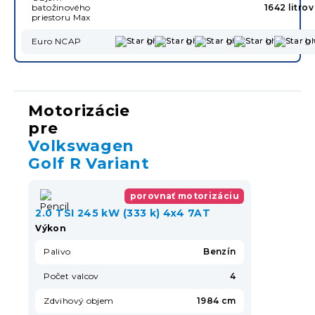
batožinového
1642 litrov
priestoru Max
Euro NCAP
Motorizácie
pre
Volkswagen
Golf R Variant
porovnať motorizáciu
2.0 TSI 245 kW (333 k) 4x4 7AT
Výkon
Palivo
Benzín
Počet valcov
4
Zdvihový objem
1984 cm