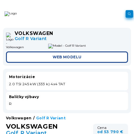
VOLKSWAGEN
Golf R Variant
WEB MODELU
Motorizácie
2.0 TSI 245 kW (333 k) 4x4 7AT
Balíčky výbavy
R
Volkswagen
/
Golf R Variant
VOLKSWAGEN
Cena
od 53 790 €
Golf R Variant