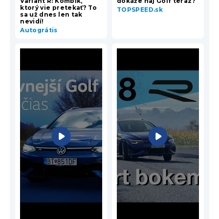
Variant R: Kombík,
dokáže naj Golf teraz?
ktorý vie pretekať? To
TOPSPEED.sk
sa už dnes len tak
nevidí!
Autográtis