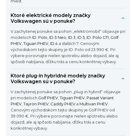
miest.
Ktoré elektrické modely značky
Volkswagen sú v ponuke?
V zachytenej ponuke sa pohon „elektromobil“ objavuje pri
modeloch
ID. Polo
,
ID.3 Neo
,
ID.3
,
ID.5
,
ID. Polo GTI
,
Golf
PHEV
,
Tiguan PHEV
,
ID.4
a ďalších 7. Cenovým
východiskom tejto skupiny je ID. Polo od 23 990 €. Pri
výbere porovnajte nielen spotrebu alebo dojazd, ale aj
spôsob nabíjania, dĺžku trás a cenu konkrétnej výbavy.
Ktoré plug-in hybridné modely značky
Volkswagen sú v ponuke?
V zachytenej ponuke sa pohon „plug-in hybrid“ objavuje
pri modeloch
Golf PHEV
,
Tiguan PHEV
,
Passat Variant
PHEV
,
Tayron PHEV
,
Caddy PHEV
a
Multivan PHEV
.
Cenovým východiskom tejto skupiny je Golf PHEV od
39 090 €. Pri výbere porovnajte nielen spotrebu alebo
dojazd, ale aj spôsob nabíjania, dĺžku trás a cenu
konkrétnej výbavy.