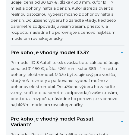
údaje: cena od 30 627 €, dĺžka 4500 mm, kufor 191 l, 7
miest a pohony: nafta a benzín. Kufor si treba overiť s
reálnou batožinou; vyberať možno z pohonov nafta a
benzín. Do užšieho výberu ho zaraďte vtedy, keď tieto
parametre zodpovedajú vašim trasám, priestoru a
rozpočtu; následne ho porovnajte s cenovo najbližším
modelom rovnakej značky.
Pre koho je vhodný model ID.3?
Pri modeli
ID.3
Autofilter.sk uvádza tieto základné údaje:
cena od 31 490 €, dĺžka 4264 mm, kufor 385 l, 4 miest a
pohony: elektromobil. Môže byť zaujímavý pre vodiča,
ktorý rieši rozmery a parkovanie; vyberať možno z
pohonov elektromobil. Do užšieho výberu ho zaraďte
vtedy, keď tieto parametre zodpovedajú vašim trasám,
priestoru a rozpočtu; následne ho porovnajte s cenovo
najbližším modelom rovnakej značky.
Pre koho je vhodný model Passat
Variant?
Pri modeli
Passat Variant
Autofilter.sk uvádza tieto