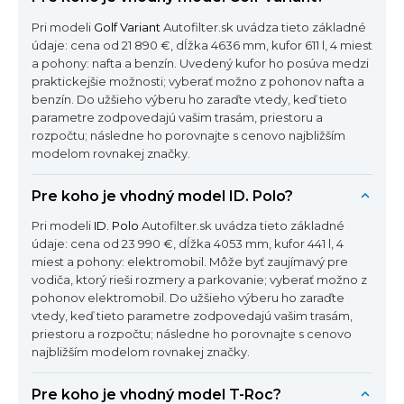
Pri modeli
Golf Variant
Autofilter.sk uvádza tieto základné
údaje: cena od 21 890 €, dĺžka 4636 mm, kufor 611 l, 4 miest
a pohony: nafta a benzín. Uvedený kufor ho posúva medzi
praktickejšie možnosti; vyberať možno z pohonov nafta a
benzín. Do užšieho výberu ho zaraďte vtedy, keď tieto
parametre zodpovedajú vašim trasám, priestoru a
rozpočtu; následne ho porovnajte s cenovo najbližším
modelom rovnakej značky.
Pre koho je vhodný model ID. Polo?
Pri modeli
ID. Polo
Autofilter.sk uvádza tieto základné
údaje: cena od 23 990 €, dĺžka 4053 mm, kufor 441 l, 4
miest a pohony: elektromobil. Môže byť zaujímavý pre
vodiča, ktorý rieši rozmery a parkovanie; vyberať možno z
pohonov elektromobil. Do užšieho výberu ho zaraďte
vtedy, keď tieto parametre zodpovedajú vašim trasám,
priestoru a rozpočtu; následne ho porovnajte s cenovo
najbližším modelom rovnakej značky.
Pre koho je vhodný model T-Roc?