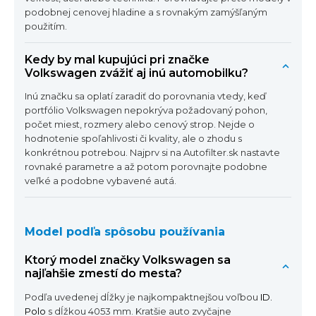
podobnej cenovej hladine a s rovnakým zamýšľaným
použitím.
Kedy by mal kupujúci pri značke
Volkswagen zvážiť aj inú automobilku?
Inú značku sa oplatí zaradiť do porovnania vtedy, keď
portfólio Volkswagen nepokrýva požadovaný pohon,
počet miest, rozmery alebo cenový strop. Nejde o
hodnotenie spoľahlivosti či kvality, ale o zhodu s
konkrétnou potrebou. Najprv si na Autofilter.sk nastavte
rovnaké parametre a až potom porovnajte podobne
veľké a podobne vybavené autá.
Model podľa spôsobu používania
Ktorý model značky Volkswagen sa
najľahšie zmestí do mesta?
Podľa uvedenej dĺžky je najkompaktnejšou voľbou
ID.
Polo
s dĺžkou 4053 mm. Kratšie auto zvyčajne