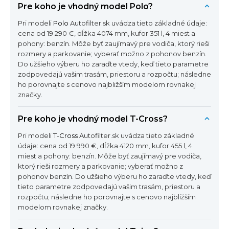
Pre koho je vhodný model Polo?
Pri modeli
Polo
Autofilter.sk uvádza tieto základné údaje:
cena od 19 290 €, dĺžka 4074 mm, kufor 351 l, 4 miest a
pohony: benzín. Môže byť zaujímavý pre vodiča, ktorý rieši
rozmery a parkovanie; vyberať možno z pohonov benzín.
Do užšieho výberu ho zaraďte vtedy, keď tieto parametre
zodpovedajú vašim trasám, priestoru a rozpočtu; následne
ho porovnajte s cenovo najbližším modelom rovnakej
značky.
Pre koho je vhodný model T-Cross?
Pri modeli
T-Cross
Autofilter.sk uvádza tieto základné
údaje: cena od 19 990 €, dĺžka 4120 mm, kufor 455 l, 4
miest a pohony: benzín. Môže byť zaujímavý pre vodiča,
ktorý rieši rozmery a parkovanie; vyberať možno z
pohonov benzín. Do užšieho výberu ho zaraďte vtedy, keď
tieto parametre zodpovedajú vašim trasám, priestoru a
rozpočtu; následne ho porovnajte s cenovo najbližším
modelom rovnakej značky.