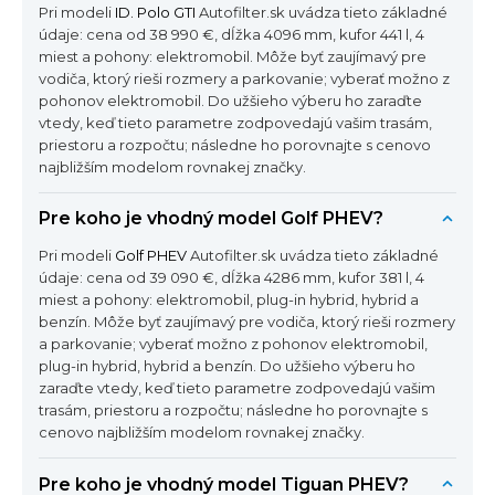
Pri modeli
ID. Polo GTI
Autofilter.sk uvádza tieto základné
údaje: cena od 38 990 €, dĺžka 4096 mm, kufor 441 l, 4
miest a pohony: elektromobil. Môže byť zaujímavý pre
vodiča, ktorý rieši rozmery a parkovanie; vyberať možno z
pohonov elektromobil. Do užšieho výberu ho zaraďte
vtedy, keď tieto parametre zodpovedajú vašim trasám,
priestoru a rozpočtu; následne ho porovnajte s cenovo
najbližším modelom rovnakej značky.
Pre koho je vhodný model Golf PHEV?
Pri modeli
Golf PHEV
Autofilter.sk uvádza tieto základné
údaje: cena od 39 090 €, dĺžka 4286 mm, kufor 381 l, 4
miest a pohony: elektromobil, plug-in hybrid, hybrid a
benzín. Môže byť zaujímavý pre vodiča, ktorý rieši rozmery
a parkovanie; vyberať možno z pohonov elektromobil,
plug-in hybrid, hybrid a benzín. Do užšieho výberu ho
zaraďte vtedy, keď tieto parametre zodpovedajú vašim
trasám, priestoru a rozpočtu; následne ho porovnajte s
cenovo najbližším modelom rovnakej značky.
Pre koho je vhodný model Tiguan PHEV?