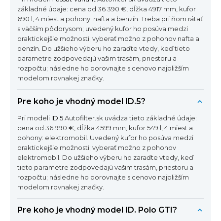
základné údaje: cena od 36 390 €, dĺžka 4917 mm, kufor
690 l, 4 miest a pohony: nafta a benzín. Treba pri ňom rátať
s väčším pôdorysom; uvedený kufor ho posúva medzi
praktickejšie možnosti; vyberať možno z pohonov nafta a
benzín. Do užšieho výberu ho zaraďte vtedy, keď tieto
parametre zodpovedajú vašim trasám, priestoru a
rozpočtu; následne ho porovnajte s cenovo najbližším
modelom rovnakej značky.
Pre koho je vhodný model ID.5?
Pri modeli
ID.5
Autofilter.sk uvádza tieto základné údaje:
cena od 36 990 €, dĺžka 4599 mm, kufor 549 l, 4 miest a
pohony: elektromobil. Uvedený kufor ho posúva medzi
praktickejšie možnosti; vyberať možno z pohonov
elektromobil. Do užšieho výberu ho zaraďte vtedy, keď
tieto parametre zodpovedajú vašim trasám, priestoru a
rozpočtu; následne ho porovnajte s cenovo najbližším
modelom rovnakej značky.
Pre koho je vhodný model ID. Polo GTI?