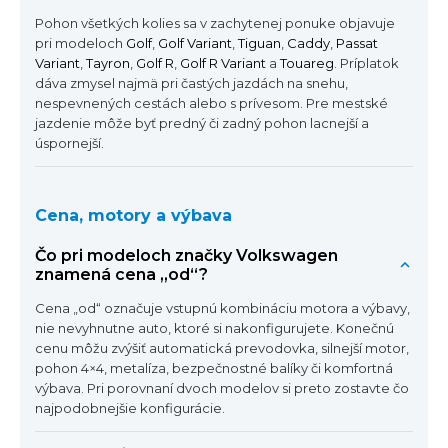
Pohon všetkých kolies sa v zachytenej ponuke objavuje
pri modeloch
Golf
,
Golf Variant
,
Tiguan
,
Caddy
,
Passat
Variant
,
Tayron
,
Golf R
,
Golf R Variant
a
Touareg
. Príplatok
dáva zmysel najmä pri častých jazdách na snehu,
nespevnených cestách alebo s prívesom. Pre mestské
jazdenie môže byť predný či zadný pohon lacnejší a
úspornejší.
Cena, motory a výbava
Čo pri modeloch značky Volkswagen
znamená cena „od“?
Cena „od“ označuje vstupnú kombináciu motora a výbavy,
nie nevyhnutne auto, ktoré si nakonfigurujete. Konečnú
cenu môžu zvýšiť automatická prevodovka, silnejší motor,
pohon 4×4, metalíza, bezpečnostné balíky či komfortná
výbava. Pri porovnaní dvoch modelov si preto zostavte čo
najpodobnejšie konfigurácie.