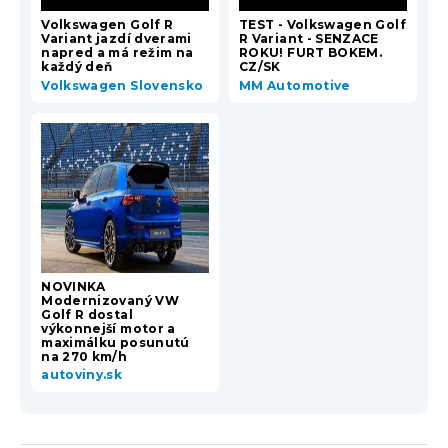
Volkswagen Golf R
TEST - Volkswagen Golf
Variant jazdí dverami
R Variant - SENZACE
napred a má režim na
ROKU! FURT BOKEM.
každý deň
CZ/SK
Volkswagen Slovensko
MM Automotive
NOVINKA
Modernizovaný VW
Golf R dostal
výkonnejší motor a
maximálku posunutú
na 270 km/h
autoviny.sk