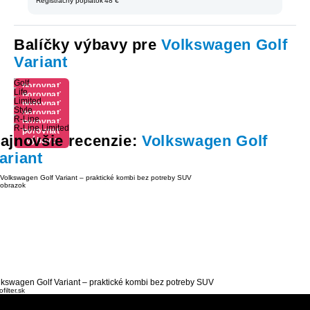
Registračný poplatok
48 €
Balíčky výbavy pre
Volkswagen Golf
Variant
Golf
porovnať
Life
porovnať
výbavu
Limited
porovnať
výbavu
Style
porovnať
výbavu
R-Line
porovnať
výbavu
R-Line Limited
porovnať
výbavu
ajnovšie recenzie:
Volkswagen Golf
výbavu
ariant
lkswagen Golf Variant – praktické kombi bez potreby SUV
filter.sk