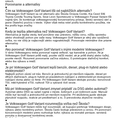
rokoch.
Porovnanie a alternatívy
Čím sa Volkswagen Golf Variant líši od najbližších alternatív?
Volkswagen Golf Variant sa od alternatív ako Škoda Octavia Combi, Kia Ceed SW,
Toyota Corolla Touring Sports, Seat Leon Sportstourer a Volkswagen Passat Variant líši
najmä tým, že kombinuje volkswagenovský konzervatívny prístup, širokú servisnú sieť a
jasne čitateľnú pozíciu v triede. Výber však treba robiť podľa konkrétneho použitia, nie
iba podľa loga značky.
Kedy je lepšia alternatíva než Volkswagen Golf Variant?
Alternatíva je lepšia vtedy, keď ponúkne viac priestoru, nižšiu cenu, nižšiu spotrebu
alebo vhodnejší pohon pre vaše trasy. Volkswagen Golf Variant je silný ako vyvážená
voľba, no nie vždy je najlacnejší alebo najpraktickejší. Porovnajte minimálne dve priame
alternatívy.
Ako porovnať Volkswagen Golf Variant s inými modelmi Volkswagen?
V rámci Volkswagenu treba porovnať najmä veľkosť, typ karosérie a pohon. Ak je
Volkswagen Golf Variant príliš malý, pozrite väčší model; ak je príliš drahý alebo ťažký,
pozrite menší. Rozumné porovnanie začína otázkou, či potrebujete diaľničný komfort,
alebo iba výbavu a imidž.
Je pri Volkswagen Golf Variant lepší benzín, diesel, plug-in hybrid alebo
elektromobil?
Najlepší pohon závisí od trás. Benzín je jednoduchý pri menšom nájazde, diesel pri
dlhých diaľniciach, plug-in hybrid pri pravidelnom nabíjaní a elektromobil pri dostupnom
nabíjaní doma alebo vo firme. Pri Volkswagen Golf Variant sledujte ponuku: benzínové
TSI, mild-hybridné eTSI, naftové TDI a vybrané 4x4 verzie.
Má pri Volkswagen Golf Variant zmysel priplatiť za DSG alebo automat?
Automat alebo DSG sa oplatí najmä v meste, kolónach a pri rodinnom aute. Manuál
môže byť lacnejší a jednoduchší pri menšom rozpočte. Pri skúšobnej jazde sledujte
plynulosť rozjazdu, reakcie pri predbiehaní a to, či prevodovka zbytočne neváha.
Je Volkswagen Golf Variant rozumnejšia voľba než Škoda?
Volkswagen Golf Variant môže byť rozumnejší, ak kupujúci preferuje Volkswagen dizajn,
výbavu alebo konkrétny pohon. Škoda často boduje priestorom a cenou. Pri porovnaní
koncernových modelov preto rozhoduje kufor, výbava za rovnaké peniaze, servisná
ponuka a dostupnosť konkrétnej verzie.