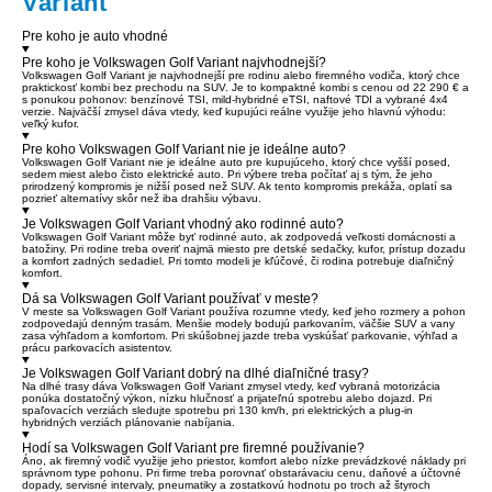
Variant
Pre koho je auto vhodné
Pre koho je Volkswagen Golf Variant najvhodnejší?
Volkswagen Golf Variant je najvhodnejší pre rodinu alebo firemného vodiča, ktorý chce
praktickosť kombi bez prechodu na SUV. Je to kompaktné kombi s cenou od 22 290 € a
s ponukou pohonov: benzínové TSI, mild-hybridné eTSI, naftové TDI a vybrané 4x4
verzie. Najväčší zmysel dáva vtedy, keď kupujúci reálne využije jeho hlavnú výhodu:
veľký kufor.
Pre koho Volkswagen Golf Variant nie je ideálne auto?
Volkswagen Golf Variant nie je ideálne auto pre kupujúceho, ktorý chce vyšší posed,
sedem miest alebo čisto elektrické auto. Pri výbere treba počítať aj s tým, že jeho
prirodzený kompromis je nižší posed než SUV. Ak tento kompromis prekáža, oplatí sa
pozrieť alternatívy skôr než iba drahšiu výbavu.
Je Volkswagen Golf Variant vhodný ako rodinné auto?
Volkswagen Golf Variant môže byť rodinné auto, ak zodpovedá veľkosti domácnosti a
batožiny. Pri rodine treba overiť najmä miesto pre detské sedačky, kufor, prístup dozadu
a komfort zadných sedadiel. Pri tomto modeli je kľúčové, či rodina potrebuje diaľničný
komfort.
Dá sa Volkswagen Golf Variant používať v meste?
V meste sa Volkswagen Golf Variant používa rozumne vtedy, keď jeho rozmery a pohon
zodpovedajú denným trasám. Menšie modely bodujú parkovaním, väčšie SUV a vany
zasa výhľadom a komfortom. Pri skúšobnej jazde treba vyskúšať parkovanie, výhľad a
prácu parkovacích asistentov.
Je Volkswagen Golf Variant dobrý na dlhé diaľničné trasy?
Na dlhé trasy dáva Volkswagen Golf Variant zmysel vtedy, keď vybraná motorizácia
ponúka dostatočný výkon, nízku hlučnosť a prijateľnú spotrebu alebo dojazd. Pri
spaľovacích verziách sledujte spotrebu pri 130 km/h, pri elektrických a plug-in
hybridných verziách plánovanie nabíjania.
Hodí sa Volkswagen Golf Variant pre firemné používanie?
Áno, ak firemný vodič využije jeho priestor, komfort alebo nízke prevádzkové náklady pri
správnom type pohonu. Pri firme treba porovnať obstarávaciu cenu, daňové a účtovné
dopady, servisné intervaly, pneumatiky a zostatkovú hodnotu po troch až štyroch