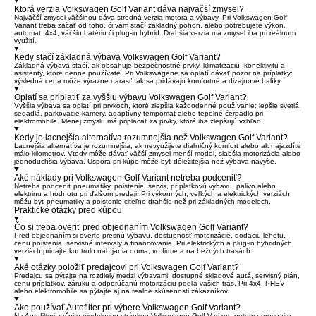
Ktorá verzia Volkswagen Golf Variant dáva najväčší zmysel?
Najväčší zmysel väčšinou dáva stredná verzia motora a výbavy. Pri Volkswagen Golf
Variant treba začať od toho, či vám stačí základný pohon, alebo potrebujete výkon,
automat, 4x4, väčšiu batériu či plug-in hybrid. Drahšia verzia má zmysel iba pri reálnom
využití.
Kedy stačí základná výbava Volkswagen Golf Variant?
Základná výbava stačí, ak obsahuje bezpečnostné prvky, klimatizáciu, konektivitu a
asistenty, ktoré denne používate. Pri Volkswagene sa oplatí dávať pozor na príplatky:
výsledná cena môže výrazne narásť, ak sa pridávajú komfortné a dizajnové balíky.
Oplatí sa priplatiť za vyššiu výbavu Volkswagen Golf Variant?
Vyššia výbava sa oplatí pri prvkoch, ktoré zlepšia každodenné používanie: lepšie svetlá,
sedadlá, parkovacie kamery, adaptívny tempomat alebo tepelné čerpadlo pri
elektromobile. Menej zmyslu má priplácať za prvky, ktoré iba zlepšujú vzhľad.
Kedy je lacnejšia alternatíva rozumnejšia než Volkswagen Golf Variant?
Lacnejšia alternatíva je rozumnejšia, ak nevyužijete diaľničný komfort alebo ak najazdíte
málo kilometrov. Vtedy môže dávať väčší zmysel menší model, slabšia motorizácia alebo
jednoduchšia výbava. Úspora pri kúpe môže byť dôležitejšia než výbava navyše.
Aké náklady pri Volkswagen Golf Variant netreba podceniť?
Netreba podceniť pneumatiky, poistenie, servis, príplatkovú výbavu, palivo alebo
elektrinu a hodnotu pri ďalšom predaji. Pri výkonných, veľkých a elektrických verziách
môžu byť pneumatiky a poistenie citeľne drahšie než pri základných modeloch.
Praktické otázky pred kúpou
Čo si treba overiť pred objednaním Volkswagen Golf Variant?
Pred objednaním si overte presnú výbavu, dostupnosť motorizácie, dodaciu lehotu,
cenu poistenia, servisné intervaly a financovanie. Pri elektrických a plug-in hybridných
verziách pridajte kontrolu nabíjania doma, vo firme a na bežných trasách.
Aké otázky položiť predajcovi pri Volkswagen Golf Variant?
Predajcu sa pýtajte na rozdiely medzi výbavami, dostupné skladové autá, servisný plán,
cenu príplatkov, záruku a odporúčanú motorizáciu podľa vašich trás. Pri 4x4, PHEV
alebo elektromobile sa pýtajte aj na reálne skúsenosti zákazníkov.
Ako používať Autofilter pri výbere Volkswagen Golf Variant?
Na Autofilteri začnite modelovou stránkou Volkswagen Golf Variant, potom porovnajte