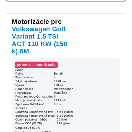
Motorizácie pre
Volkswagen Golf
Variant 1.5 TSI
ACT 110 KW (150
k) 6M
porovnať motorizáciu
Výkon
Palivo
Benzín
Počet valcov
4
Zdvihový objem
1498 cm
Výkon
110 kw
Pohon kolies
Predný pohon
Prevodovka
Manuálna
Počet prevodových stupňov
6
Max rýchlosť (km/h)
224 km/h
Zrýchlenie 0-100 km/h
8.8 s
Spotreba
Spotreba kombinovaná (min.)
5,5 l/100km
Spotreba kombinovaná (max.)
5,5 l/100km
Objem palivovej nádrže
50 litrov
Emisie CO2 (WLTP)
128 g/km
Cena od
26 690 €