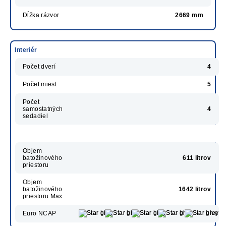
Dĺžka rázvor
2669 mm
Interiér
Počet dverí
4
Počet miest
5
Počet
samostatných
4
sedadiel
Objem
batožinového
611 litrov
priestoru
Objem
batožinového
1642 litrov
priestoru Max
Euro NCAP