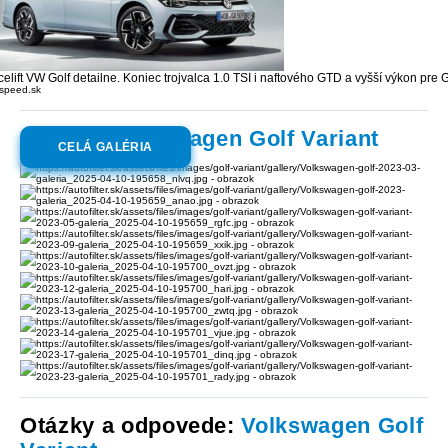
celift VW Golf detailne. Koniec trojvalca 1.0 TSI i naftového GTD a vyšší výkon pre 
speed.sk
Galéria:
Volkswagen Golf Variant
CELÁ GALÉRIA
Otázky a odpovede:
Volkswagen Golf