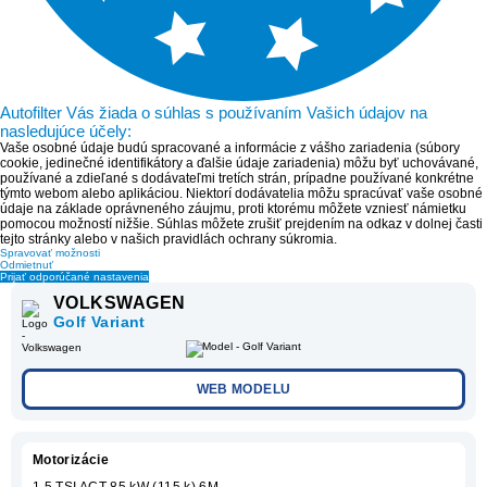
Autofilter Vás žiada o súhlas s používaním Vašich údajov na
nasledujúce účely:
Vaše osobné údaje budú spracované a informácie z vášho zariadenia (súbory
cookie, jedinečné identifikátory a ďalšie údaje zariadenia) môžu byť uchovávané,
používané a zdieľané s dodávateľmi tretích strán, prípadne používané konkrétne
týmto webom alebo aplikáciou. Niektorí dodávatelia môžu spracúvať vaše osobné
údaje na základe oprávneného záujmu, proti ktorému môžete vzniesť námietku
pomocou možností nižšie. Súhlas môžete zrušiť prejdením na odkaz v dolnej časti
tejto stránky alebo v našich pravidlách ochrany súkromia.
Spravovať možnosti
Odmietnuť
Prijať odporúčané nastavenia
VOLKSWAGEN
Golf Variant
WEB MODELU
Motorizácie
1.5 TSI ACT 85 kW (115 k) 6M