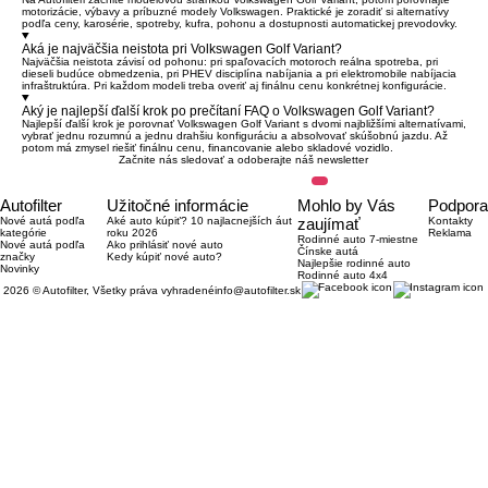
motorizácie, výbavy a príbuzné modely Volkswagen. Praktické je zoradiť si alternatívy
podľa ceny, karosérie, spotreby, kufra, pohonu a dostupnosti automatickej prevodovky.
Aká je najväčšia neistota pri Volkswagen Golf Variant?
Najväčšia neistota závisí od pohonu: pri spaľovacích motoroch reálna spotreba, pri
dieseli budúce obmedzenia, pri PHEV disciplína nabíjania a pri elektromobile nabíjacia
infraštruktúra. Pri každom modeli treba overiť aj finálnu cenu konkrétnej konfigurácie.
Aký je najlepší ďalší krok po prečítaní FAQ o Volkswagen Golf Variant?
Najlepší ďalší krok je porovnať Volkswagen Golf Variant s dvomi najbližšími alternatívami,
vybrať jednu rozumnú a jednu drahšiu konfiguráciu a absolvovať skúšobnú jazdu. Až
potom má zmysel riešiť finálnu cenu, financovanie alebo skladové vozidlo.
Začnite nás sledovať a odoberajte náš newsletter
Autofilter
Užitočné informácie
Mohlo by Vás
Podpora
Nové autá podľa
Aké auto kúpiť? 10 najlacnejších áut
zaujímať
Kontakty
kategórie
roku 2026
Reklama
Rodinné auto 7-miestne
Nové autá podľa
Ako prihlásiť nové auto
Čínske autá
značky
Kedy kúpiť nové auto?
Najlepšie rodinné auto
Novinky
Rodinné auto 4x4
2026 © Autofilter, Všetky práva vyhradené
info@autofilter.sk