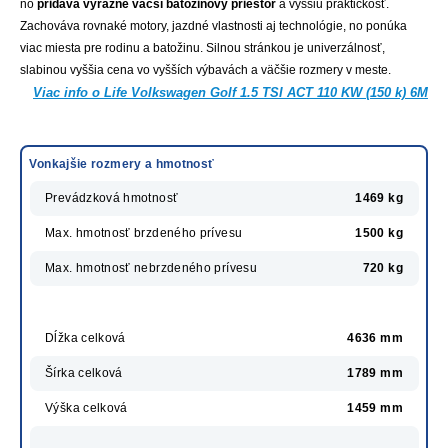
no
pridáva výrazne väčší batožinový priestor
a vyššiu praktickosť.
Zachováva rovnaké motory, jazdné vlastnosti aj technológie, no ponúka
viac miesta pre rodinu a batožinu. Silnou stránkou je univerzálnosť,
slabinou vyššia cena vo vyšších výbavách a väčšie rozmery v meste.
Viac info o Life Volkswagen Golf 1.5 TSI ACT 110 KW (150 k) 6M
Vonkajšie rozmery a hmotnosť
Prevádzková hmotnosť
1469 kg
Max. hmotnosť brzdeného prívesu
1500 kg
Max. hmotnosť nebrzdeného prívesu
720 kg
Dĺžka celková
4636 mm
Šírka celková
1789 mm
Výška celková
1459 mm