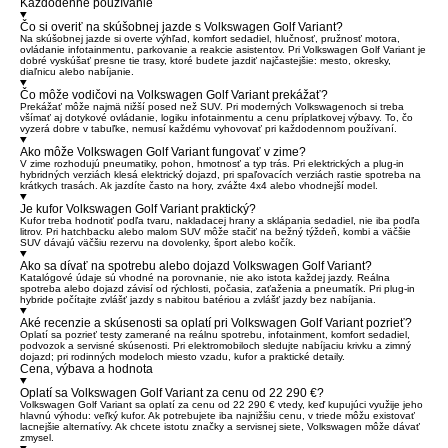
Každodenné používanie
Čo si overiť na skúšobnej jazde s Volkswagen Golf Variant?
Na skúšobnej jazde si overte výhľad, komfort sedadiel, hlučnosť, pružnosť motora,
ovládanie infotainmentu, parkovanie a reakcie asistentov. Pri Volkswagen Golf Variant je
dobré vyskúšať presne tie trasy, ktoré budete jazdiť najčastejšie: mesto, okresky,
diaľnicu alebo nabíjanie.
Čo môže vodičovi na Volkswagen Golf Variant prekážať?
Prekážať môže najmä nižší posed než SUV. Pri moderných Volkswagenoch si treba
všímať aj dotykové ovládanie, logiku infotainmentu a cenu príplatkovej výbavy. To, čo
vyzerá dobre v tabuľke, nemusí každému vyhovovať pri každodennom používaní.
Ako môže Volkswagen Golf Variant fungovať v zime?
V zime rozhodujú pneumatiky, pohon, hmotnosť a typ trás. Pri elektrických a plug-in
hybridných verziách klesá elektrický dojazd, pri spaľovacích verziách rastie spotreba na
krátkych trasách. Ak jazdíte často na hory, zvážte 4x4 alebo vhodnejší model.
Je kufor Volkswagen Golf Variant praktický?
Kufor treba hodnotiť podľa tvaru, nakladacej hrany a sklápania sedadiel, nie iba podľa
litrov. Pri hatchbacku alebo malom SUV môže stačiť na bežný týždeň, kombi a väčšie
SUV dávajú väčšiu rezervu na dovolenky, šport alebo kočík.
Ako sa dívať na spotrebu alebo dojazd Volkswagen Golf Variant?
Katalógové údaje sú vhodné na porovnanie, nie ako istota každej jazdy. Reálna
spotreba alebo dojazd závisí od rýchlosti, počasia, zaťaženia a pneumatík. Pri plug-in
hybride počítajte zvlášť jazdy s nabitou batériou a zvlášť jazdy bez nabíjania.
Aké recenzie a skúsenosti sa oplatí pri Volkswagen Golf Variant pozrieť?
Oplatí sa pozrieť testy zamerané na reálnu spotrebu, infotainment, komfort sedadiel,
podvozok a servisné skúsenosti. Pri elektromobiloch sledujte nabíjaciu krivku a zimný
dojazd; pri rodinných modeloch miesto vzadu, kufor a praktické detaily.
Cena, výbava a hodnota
Oplatí sa Volkswagen Golf Variant za cenu od 22 290 €?
Volkswagen Golf Variant sa oplatí za cenu od 22 290 € vtedy, keď kupujúci využije jeho
hlavnú výhodu: veľký kufor. Ak potrebujete iba najnižšiu cenu, v triede môžu existovať
lacnejšie alternatívy. Ak chcete istotu značky a servisnej siete, Volkswagen môže dávať
zmysel.