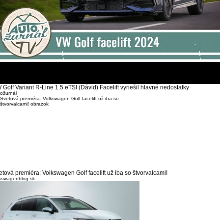
 Golf Variant R-Line 1.5 eTSI (Dávid) Facelift vyriešil hlavné nedostatky
ožurnál
etová premiéra: Volkswagen Golf facelift už iba so štvorvalcami!
kswagenblog.sk