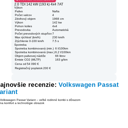
2.0 TDI 142 kW (193 k) 4x4 7AT
Výkon
Palivo
Nafta
Počet valcov
4
Zdvihový objem
1968 cm
Výkon
142 kw
Pohon kolies
4x4
Prevodovka
Automatická
Počet prevodových stupňov
7
Max rýchlosť (km/h)
230 km/h
Zrýchlenie 0-100 km/h
7.5 s
Spotreba
Spotreba kombinovaná (min.)
6 l/100km
Spotreba kombinovaná (max.)
6,2 l/100km
Objem palivovej nádrže
66 litrov
Emisie CO2 (WLTP)
163 g/km
Cena od
54 090 €
Registračný poplatok
200 €
ajnovšie recenzie:
Volkswagen Passat
ariant