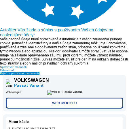
Autofilter Vás žiada o súhlas s používaním Vašich údajov na
nasledujúce účely:
Vaše osobné údaje budú spracované a informácie z vášho zariadenia (súbory
cookie, jedinečné identifikátory a ďalšie údaje zariadenia) môžu byť uchovávané,
používané a zdieľané s dodávateľmi tretích strán, prípadne používané konkrétne
týmto webom alebo aplikáciou. Niektorí dodávatelia môžu spracúvať vaše osobné
údaje na základe oprávneného záujmu, proti ktorému môžete vzniesť námietku
pomocou možností nižšie. Súhlas môžete zrušiť prejdením na odkaz v dolnej časti
tejto stránky alebo v našich pravidlách ochrany súkromia.
Spravovať možnosti
Odmietnuť
Prijať odporúčané nastavenia
VOLKSWAGEN
Passat Variant
WEB MODELU
Motorizácie
1.5 eTSI 110 kW (150 k) 7AT