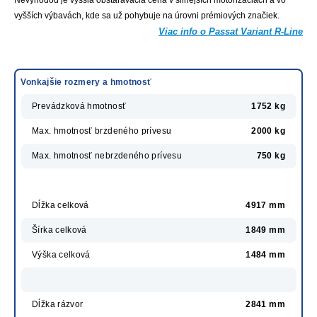
Nevýhodou je vyššia obstarávacia cena v silnejších motorizáciách a vo
vyšších výbavách, kde sa už pohybuje na úrovni prémiových značiek.
Viac info o Passat Variant R-Line
Vonkajšie rozmery a hmotnosť
Prevádzková hmotnosť
1752 kg
Max. hmotnosť brzdeného prívesu
2000 kg
Max. hmotnosť nebrzdeného prívesu
750 kg
Dĺžka celková
4917 mm
Šírka celková
1849 mm
Výška celková
1484 mm
Dĺžka rázvor
2841 mm