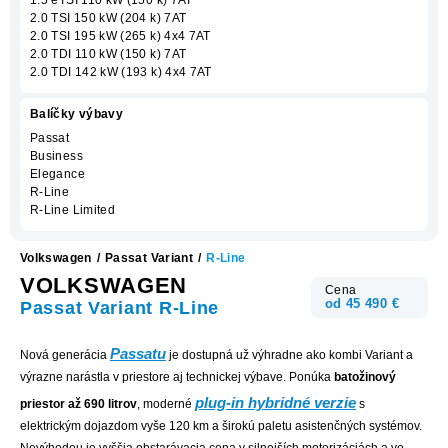
2.0 TSI 150 kW (204 k) 7AT
2.0 TSI 195 kW (265 k) 4x4 7AT
2.0 TDI 110 kW (150 k) 7AT
2.0 TDI 142 kW (193 k) 4x4 7AT
Balíčky výbavy
Passat
Business
Elegance
R-Line
R-Line Limited
Volkswagen
/
Passat Variant
/
R-Line
VOLKSWAGEN
Cena
od 45 490 €
Passat Variant R-Line
Passatu
Nová generácia
je dostupná už výhradne ako kombi Variant a
výrazne narástla v priestore aj technickej výbave. Ponúka
batožinový
plug-in hybridné verzie
priestor až 690 litrov
, moderné
s
elektrickým dojazdom vyše 120 km a širokú paletu asistenčných systémov.