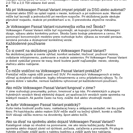
2,0 TSI a 2,0 TDI vrátane 4x4 verzií.
Má pri Volkswagen Passat Variant zmysel priplatiť za DSG alebo automat?
Automat alebo DSG sa oplatí najmä v meste, kolónach a pri rodinnom aute. Manuál
môže byť lacnejší a jednoduchší pri menšom rozpočte. Pri skúšobnej jazde sledujte
plynulosť rozjazdu, reakcie pri predbiehaní a to, či prevodovka zbytočne neváha.
Je Volkswagen Passat Variant rozumnejšia voľba než Škoda?
Volkswagen Passat Variant môže byť rozumnejší, ak kupujúci preferuje Volkswagen
dizajn, výbavu alebo konkrétny pohon. Škoda často boduje priestorom a cenou. Pri
porovnaní koncernových modelov preto rozhoduje kufor, výbava za rovnaké peniaze,
servisná ponuka a dostupnosť konkrétnej verzie.
Každodenné používanie
Čo si overiť na skúšobnej jazde s Volkswagen Passat Variant?
Na skúšobnej jazde si overte výhľad, komfort sedadiel, hlučnosť, pružnosť motora,
ovládanie infotainmentu, parkovanie a reakcie asistentov. Pri Volkswagen Passat Variant
je dobré vyskúšať presne tie trasy, ktoré budete jazdiť najčastejšie: mesto, okresky,
diaľnicu alebo nabíjanie.
Čo môže vodičovi na Volkswagen Passat Variant prekážať?
Prekážať môže najmä nižší posed než SUV. Pri moderných Volkswagenoch si treba
všímať aj dotykové ovládanie, logiku infotainmentu a cenu príplatkovej výbavy. To, čo
vyzerá dobre v tabuľke, nemusí každému vyhovovať pri každodennom používaní.
Ako môže Volkswagen Passat Variant fungovať v zime?
V zime rozhodujú pneumatiky, pohon, hmotnosť a typ trás. Pri elektrických a plug-in
hybridných verziách klesá elektrický dojazd, pri spaľovacích verziách rastie spotreba na
krátkych trasách. Ak jazdíte často na hory, zvážte 4x4 alebo vhodnejší model.
Je kufor Volkswagen Passat Variant praktický?
Kufor treba hodnotiť podľa tvaru, nakladacej hrany a sklápania sedadiel, nie iba podľa
litrov. Pri hatchbacku alebo malom SUV môže stačiť na bežný týždeň, kombi a väčšie
SUV dávajú väčšiu rezervu na dovolenky, šport alebo kočík.
Ako sa dívať na spotrebu alebo dojazd Volkswagen Passat Variant?
Katalógové údaje sú vhodné na porovnanie, nie ako istota každej jazdy. Reálna
spotreba alebo dojazd závisí od rýchlosti, počasia, zaťaženia a pneumatík. Pri plug-in
hybride počítajte zvlášť jazdy s nabitou batériou a zvlášť jazdy bez nabíjania.