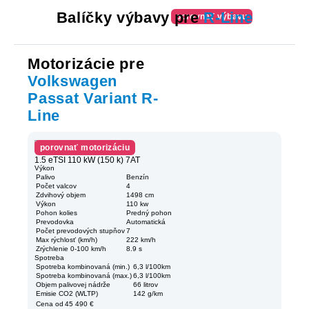
Balíčky výbavy pre
R-Line
porovnať výbavu
Motorizácie pre
Volkswagen
Passat Variant R-
Line
porovnať motorizáciu
1.5 eTSI 110 kW (150 k) 7AT
Výkon
Palivo
Benzín
Počet valcov
4
Zdvihový objem
1498 cm
Výkon
110 kw
Pohon kolies
Predný pohon
Prevodovka
Automatická
Počet prevodových stupňov
7
Max rýchlosť (km/h)
222 km/h
Zrýchlenie 0-100 km/h
8.9 s
Spotreba
Spotreba kombinovaná (min.)
6,3 l/100km
Spotreba kombinovaná (max.)
6,3 l/100km
Objem palivovej nádrže
66 litrov
Emisie CO2 (WLTP)
142 g/km
Cena od
45 490 €