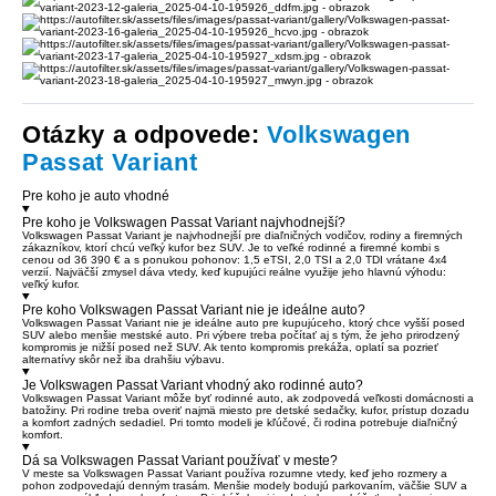
Otázky a odpovede:
Volkswagen
Passat Variant
Pre koho je auto vhodné
Pre koho je Volkswagen Passat Variant najvhodnejší?
Volkswagen Passat Variant je najvhodnejší pre diaľničných vodičov, rodiny a firemných
zákazníkov, ktorí chcú veľký kufor bez SUV. Je to veľké rodinné a firemné kombi s
cenou od 36 390 € a s ponukou pohonov: 1,5 eTSI, 2,0 TSI a 2,0 TDI vrátane 4x4
verzií. Najväčší zmysel dáva vtedy, keď kupujúci reálne využije jeho hlavnú výhodu:
veľký kufor.
Pre koho Volkswagen Passat Variant nie je ideálne auto?
Volkswagen Passat Variant nie je ideálne auto pre kupujúceho, ktorý chce vyšší posed
SUV alebo menšie mestské auto. Pri výbere treba počítať aj s tým, že jeho prirodzený
kompromis je nižší posed než SUV. Ak tento kompromis prekáža, oplatí sa pozrieť
alternatívy skôr než iba drahšiu výbavu.
Je Volkswagen Passat Variant vhodný ako rodinné auto?
Volkswagen Passat Variant môže byť rodinné auto, ak zodpovedá veľkosti domácnosti a
batožiny. Pri rodine treba overiť najmä miesto pre detské sedačky, kufor, prístup dozadu
a komfort zadných sedadiel. Pri tomto modeli je kľúčové, či rodina potrebuje diaľničný
komfort.
Dá sa Volkswagen Passat Variant používať v meste?
V meste sa Volkswagen Passat Variant používa rozumne vtedy, keď jeho rozmery a
pohon zodpovedajú denným trasám. Menšie modely bodujú parkovaním, väčšie SUV a