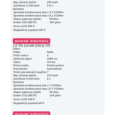
Max rýchlosť (km/h)
250 km/h
Zrýchlenie 0-100 km/h
5.8 s
Spotreba
Spotreba kombinovaná (min.)
8,1 l/100km
Spotreba kombinovaná (max.)
8,1 l/100km
Objem palivovej nádrže
66 litrov
Emisie CO2 (WLTP)
184 g/km
Cena od
54 690 €
Registračný poplatok
360 €
porovnať motorizáciu
2.0 TDI 110 kW (150 k) 7AT
Výkon
Palivo
Nafta
Počet valcov
4
Zdvihový objem
1968 cm
Výkon
110 kw
Pohon kolies
Predný pohon
Prevodovka
Automatická
Počet prevodových stupňov
7
Max rýchlosť (km/h)
223 km/h
Zrýchlenie 0-100 km/h
9 s
Spotreba
Spotreba kombinovaná (min.)
5 l/100km
Spotreba kombinovaná (max.)
5,7 l/100km
Objem palivovej nádrže
66 litrov
Emisie CO2 (WLTP)
148 g/km
Cena od
49 190 €
Registračný poplatok
48 €
porovnať motorizáciu