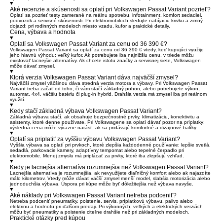
Aké recenzie a skúsenosti sa oplatí pri Volkswagen Passat Variant pozrieť?
Oplatí sa pozrieť testy zamerané na reálnu spotrebu, infotainment, komfort sedadiel,
podvozok a servisné skúsenosti. Pri elektromobiloch sledujte nabíjaciu krivku a zimný
dojazd; pri rodinných modeloch miesto vzadu, kufor a praktické detaily.
Cena, výbava a hodnota
Oplatí sa Volkswagen Passat Variant za cenu od 36 390 €?
Volkswagen Passat Variant sa oplatí za cenu od 36 390 € vtedy, keď kupujúci využije
jeho hlavnú výhodu: veľký kufor. Ak potrebujete iba najnižšiu cenu, v triede môžu
existovať lacnejšie alternatívy. Ak chcete istotu značky a servisnej siete, Volkswagen
môže dávať zmysel.
Ktorá verzia Volkswagen Passat Variant dáva najväčší zmysel?
Najväčší zmysel väčšinou dáva stredná verzia motora a výbavy. Pri Volkswagen Passat
Variant treba začať od toho, či vám stačí základný pohon, alebo potrebujete výkon,
automat, 4x4, väčšiu batériu či plug-in hybrid. Drahšia verzia má zmysel iba pri reálnom
využití.
Kedy stačí základná výbava Volkswagen Passat Variant?
Základná výbava stačí, ak obsahuje bezpečnostné prvky, klimatizáciu, konektivitu a
asistenty, ktoré denne používate. Pri Volkswagene sa oplatí dávať pozor na príplatky:
výsledná cena môže výrazne narásť, ak sa pridávajú komfortné a dizajnové balíky.
Oplatí sa priplatiť za vyššiu výbavu Volkswagen Passat Variant?
Vyššia výbava sa oplatí pri prvkoch, ktoré zlepšia každodenné používanie: lepšie svetlá,
sedadlá, parkovacie kamery, adaptívny tempomat alebo tepelné čerpadlo pri
elektromobile. Menej zmyslu má priplácať za prvky, ktoré iba zlepšujú vzhľad.
Kedy je lacnejšia alternatíva rozumnejšia než Volkswagen Passat Variant?
Lacnejšia alternatíva je rozumnejšia, ak nevyužijete diaľničný komfort alebo ak najazdíte
málo kilometrov. Vtedy môže dávať väčší zmysel menší model, slabšia motorizácia alebo
jednoduchšia výbava. Úspora pri kúpe môže byť dôležitejšia než výbava navyše.
Aké náklady pri Volkswagen Passat Variant netreba podceniť?
Netreba podceniť pneumatiky, poistenie, servis, príplatkovú výbavu, palivo alebo
elektrinu a hodnotu pri ďalšom predaji. Pri výkonných, veľkých a elektrických verziách
môžu byť pneumatiky a poistenie citeľne drahšie než pri základných modeloch.
Praktické otázky pred kúpou