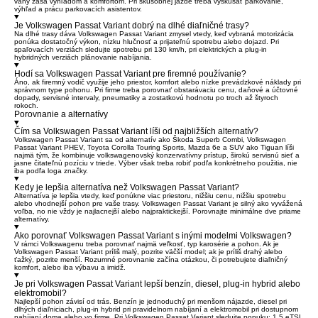
vany zasa výhľadom a komfortom. Pri skúšobnej jazde treba vyskúšať parkovanie,
výhľad a prácu parkovacích asistentov.
Je Volkswagen Passat Variant dobrý na dlhé diaľničné trasy?
Na dlhé trasy dáva Volkswagen Passat Variant zmysel vtedy, keď vybraná motorizácia
ponúka dostatočný výkon, nízku hlučnosť a prijateľnú spotrebu alebo dojazd. Pri
spaľovacích verziách sledujte spotrebu pri 130 km/h, pri elektrických a plug-in
hybridných verziách plánovanie nabíjania.
Hodí sa Volkswagen Passat Variant pre firemné používanie?
Áno, ak firemný vodič využije jeho priestor, komfort alebo nízke prevádzkové náklady pri
správnom type pohonu. Pri firme treba porovnať obstarávaciu cenu, daňové a účtovné
dopady, servisné intervaly, pneumatiky a zostatkovú hodnotu po troch až štyroch
rokoch.
Porovnanie a alternatívy
Čím sa Volkswagen Passat Variant líši od najbližších alternatív?
Volkswagen Passat Variant sa od alternatív ako Škoda Superb Combi, Volkswagen
Passat Variant PHEV, Toyota Corolla Touring Sports, Mazda 6e a SUV ako Tiguan líši
najmä tým, že kombinuje volkswagenovský konzervatívny prístup, širokú servisnú sieť a
jasne čitateľnú pozíciu v triede. Výber však treba robiť podľa konkrétneho použitia, nie
iba podľa loga značky.
Kedy je lepšia alternatíva než Volkswagen Passat Variant?
Alternatíva je lepšia vtedy, keď ponúkne viac priestoru, nižšiu cenu, nižšiu spotrebu
alebo vhodnejší pohon pre vaše trasy. Volkswagen Passat Variant je silný ako vyvážená
voľba, no nie vždy je najlacnejší alebo najpraktickejší. Porovnajte minimálne dve priame
alternatívy.
Ako porovnať Volkswagen Passat Variant s inými modelmi Volkswagen?
V rámci Volkswagenu treba porovnať najmä veľkosť, typ karosérie a pohon. Ak je
Volkswagen Passat Variant príliš malý, pozrite väčší model; ak je príliš drahý alebo
ťažký, pozrite menší. Rozumné porovnanie začína otázkou, či potrebujete diaľničný
komfort, alebo iba výbavu a imidž.
Je pri Volkswagen Passat Variant lepší benzín, diesel, plug-in hybrid alebo
elektromobil?
Najlepší pohon závisí od trás. Benzín je jednoduchý pri menšom nájazde, diesel pri
dlhých diaľniciach, plug-in hybrid pri pravidelnom nabíjaní a elektromobil pri dostupnom
nabíjaní doma alebo vo firme. Pri Volkswagen Passat Variant sledujte ponuku: 1,5 eTSI,