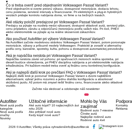
Čo si treba overiť pred objednaním Volkswagen Passat Variant?
Pred objednaním si overte presnú výbavu, dostupnosť motorizácie, dodaciu lehotu,
cenu poistenia, servisné intervaly a financovanie. Pri elektrických a plug-in hybridných
verziách pridajte kontrolu nabíjania doma, vo firme a na bežných trasách.
Aké otázky položiť predajcovi pri Volkswagen Passat Variant?
Predajcu sa pýtajte na rozdiely medzi výbavami, dostupné skladové autá, servisný plán,
cenu príplatkov, záruku a odporúčanú motorizáciu podľa vašich trás. Pri 4x4, PHEV
alebo elektromobile sa pýtajte aj na reálne skúsenosti zákazníkov.
Ako používať Autofilter pri výbere Volkswagen Passat Variant?
Na Autofilteri začnite modelovou stránkou Volkswagen Passat Variant, potom porovnajte
motorizácie, výbavy a príbuzné modely Volkswagen. Praktické je zoradiť si alternatívy
podľa ceny, karosérie, spotreby, kufra, pohonu a dostupnosti automatickej prevodovky.
Aká je najväčšia neistota pri Volkswagen Passat Variant?
Najväčšia neistota závisí od pohonu: pri spaľovacích motoroch reálna spotreba, pri
dieseli budúce obmedzenia, pri PHEV disciplína nabíjania a pri elektromobile nabíjacia
infraštruktúra. Pri každom modeli treba overiť aj finálnu cenu konkrétnej konfigurácie.
Aký je najlepší ďalší krok po prečítaní FAQ o Volkswagen Passat Variant?
Najlepší ďalší krok je porovnať Volkswagen Passat Variant s dvomi najbližšími
alternatívami, vybrať jednu rozumnú a jednu drahšiu konfiguráciu a absolvovať
skúšobnú jazdu. Až potom má zmysel riešiť finálnu cenu, financovanie alebo skladové
vozidlo.
Začnite nás sledovať a odoberajte náš newsletter
Autofilter
Užitočné informácie
Mohlo by Vás
Podpora
Nové autá podľa
Aké auto kúpiť? 10 najlacnejších áut
zaujímať
Kontakty
kategórie
roku 2026
Reklama
Rodinné auto 7-miestne
Nové autá podľa
Ako prihlásiť nové auto
Čínske autá
značky
Kedy kúpiť nové auto?
Najlepšie rodinné auto
Novinky
Rodinné auto 4x4
2026 © Autofilter, Všetky práva vyhradené
info@autofilter.sk