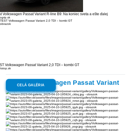
st Volkswagen Passat Variant R-line B9: Na koniec sveta a ešte ďalej
ogrip.sk
ST Volkswagen Passat Variant 2,0 TDI – kombi GT
rtstop.sk
Galéria:
Volkswagen Passat Variant
CELÁ GALÉRIA