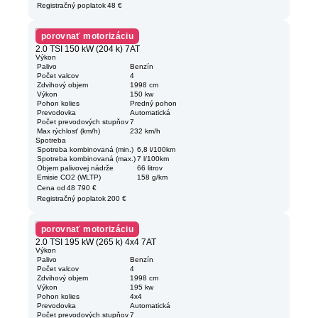
Registračný poplatok
48 €
porovnať motorizáciu
2.0 TSI 150 kW (204 k) 7AT
Výkon
Palivo
Benzín
Počet valcov
4
Zdvihový objem
1998 cm
Výkon
150 kw
Pohon kolies
Predný pohon
Prevodovka
Automatická
Počet prevodových stupňov
7
Max rýchlosť (km/h)
232 km/h
Spotreba
Spotreba kombinovaná (min.)
6,8 l/100km
Spotreba kombinovaná (max.)
7 l/100km
Objem palivovej nádrže
66 litrov
Emisie CO2 (WLTP)
158 g/km
Cena od
48 790 €
Registračný poplatok
200 €
porovnať motorizáciu
2.0 TSI 195 kW (265 k) 4x4 7AT
Výkon
Palivo
Benzín
Počet valcov
4
Zdvihový objem
1998 cm
Výkon
195 kw
Pohon kolies
4x4
Prevodovka
Automatická
Počet prevodových stupňov
7