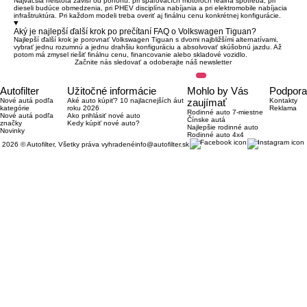
Najväčšia neistota závisí od pohonu: pri spaľovacích motoroch reálna spotreba, pri
dieseli budúce obmedzenia, pri PHEV disciplína nabíjania a pri elektromobile nabíjacia
infraštruktúra. Pri každom modeli treba overiť aj finálnu cenu konkrétnej konfigurácie.
Aký je najlepší ďalší krok po prečítaní FAQ o Volkswagen Tiguan?
Najlepší ďalší krok je porovnať Volkswagen Tiguan s dvomi najbližšími alternatívami,
vybrať jednu rozumnú a jednu drahšiu konfiguráciu a absolvovať skúšobnú jazdu. Až
potom má zmysel riešiť finálnu cenu, financovanie alebo skladové vozidlo.
Začnite nás sledovať a odoberajte náš newsletter
Autofilter
Užitočné informácie
Mohlo by Vás
Podpora
Nové autá podľa
Aké auto kúpiť? 10 najlacnejších áut
zaujímať
Kontakty
kategórie
roku 2026
Reklama
Rodinné auto 7-miestne
Nové autá podľa
Ako prihlásiť nové auto
Čínske autá
značky
Kedy kúpiť nové auto?
Najlepšie rodinné auto
Novinky
Rodinné auto 4x4
2026 © Autofilter, Všetky práva vyhradené
info@autofilter.sk