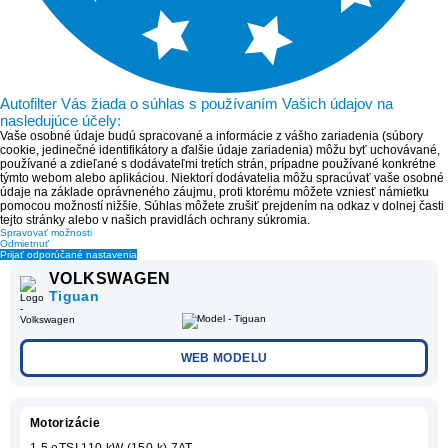
Autofilter Vás žiada o súhlas s používaním Vašich údajov na
nasledujúce účely:
Vaše osobné údaje budú spracované a informácie z vášho zariadenia (súbory
cookie, jedinečné identifikátory a ďalšie údaje zariadenia) môžu byť uchovávané,
používané a zdieľané s dodávateľmi tretích strán, prípadne používané konkrétne
týmto webom alebo aplikáciou. Niektorí dodávatelia môžu spracúvať vaše osobné
údaje na základe oprávneného záujmu, proti ktorému môžete vzniesť námietku
pomocou možností nižšie. Súhlas môžete zrušiť prejdením na odkaz v dolnej časti
tejto stránky alebo v našich pravidlách ochrany súkromia.
Spravovať možnosti
Odmietnuť
Prijať odporúčané nastavenia
VOLKSWAGEN
Tiguan
WEB MODELU
Motorizácie
1.5 eTSI 110 kW (150 k) 7AT