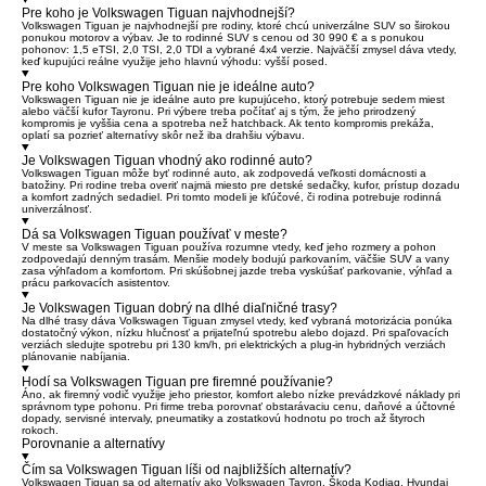
Pre koho je Volkswagen Tiguan najvhodnejší?
Volkswagen Tiguan je najvhodnejší pre rodiny, ktoré chcú univerzálne SUV so širokou
ponukou motorov a výbav. Je to rodinné SUV s cenou od 30 990 € a s ponukou
pohonov: 1,5 eTSI, 2,0 TSI, 2,0 TDI a vybrané 4x4 verzie. Najväčší zmysel dáva vtedy,
keď kupujúci reálne využije jeho hlavnú výhodu: vyšší posed.
Pre koho Volkswagen Tiguan nie je ideálne auto?
Volkswagen Tiguan nie je ideálne auto pre kupujúceho, ktorý potrebuje sedem miest
alebo väčší kufor Tayronu. Pri výbere treba počítať aj s tým, že jeho prirodzený
kompromis je vyššia cena a spotreba než hatchback. Ak tento kompromis prekáža,
oplatí sa pozrieť alternatívy skôr než iba drahšiu výbavu.
Je Volkswagen Tiguan vhodný ako rodinné auto?
Volkswagen Tiguan môže byť rodinné auto, ak zodpovedá veľkosti domácnosti a
batožiny. Pri rodine treba overiť najmä miesto pre detské sedačky, kufor, prístup dozadu
a komfort zadných sedadiel. Pri tomto modeli je kľúčové, či rodina potrebuje rodinná
univerzálnosť.
Dá sa Volkswagen Tiguan používať v meste?
V meste sa Volkswagen Tiguan používa rozumne vtedy, keď jeho rozmery a pohon
zodpovedajú denným trasám. Menšie modely bodujú parkovaním, väčšie SUV a vany
zasa výhľadom a komfortom. Pri skúšobnej jazde treba vyskúšať parkovanie, výhľad a
prácu parkovacích asistentov.
Je Volkswagen Tiguan dobrý na dlhé diaľničné trasy?
Na dlhé trasy dáva Volkswagen Tiguan zmysel vtedy, keď vybraná motorizácia ponúka
dostatočný výkon, nízku hlučnosť a prijateľnú spotrebu alebo dojazd. Pri spaľovacích
verziách sledujte spotrebu pri 130 km/h, pri elektrických a plug-in hybridných verziách
plánovanie nabíjania.
Hodí sa Volkswagen Tiguan pre firemné používanie?
Áno, ak firemný vodič využije jeho priestor, komfort alebo nízke prevádzkové náklady pri
správnom type pohonu. Pri firme treba porovnať obstarávaciu cenu, daňové a účtovné
dopady, servisné intervaly, pneumatiky a zostatkovú hodnotu po troch až štyroch
rokoch.
Porovnanie a alternatívy
Čím sa Volkswagen Tiguan líši od najbližších alternatív?
Volkswagen Tiguan sa od alternatív ako Volkswagen Tayron, Škoda Kodiaq, Hyundai