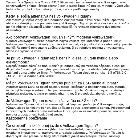
Tucson, Kia Sportage a Toyota RAV4 líši najmä tým, že kombinuje volkswagenovský
konzervatívny prístup, širokú servisnú sieť a jasne čitateľnú pozíciu v triede. Výber však
treba robiť podľa konkrétneho použitia, nie iba podľa loga značky.
Kedy je lepšia alternatíva než Volkswagen Tiguan?
Alternatíva je lepšia vtedy, keď ponúkne viac priestoru, nižšiu cenu, nižšiu spotrebu
alebo vhodnejší pohon pre vaše trasy. Volkswagen Tiguan je silný ako vyvážená voľba,
no nie vždy je najlacnejší alebo najpraktickejší. Porovnajte minimálne dve priame
alternatívy.
Ako porovnať Volkswagen Tiguan s inými modelmi Volkswagen?
V rámci Volkswagenu treba porovnať najmä veľkosť, typ karosérie a pohon. Ak je
Volkswagen Tiguan príliš malý, pozrite väčší model; ak je príliš drahý alebo ťažký, pozrite
menší. Rozumné porovnanie začína otázkou, či potrebujete rodinná univerzálnosť,
alebo iba výbavu a imidž.
Je pri Volkswagen Tiguan lepší benzín, diesel, plug-in hybrid alebo
elektromobil?
Najlepší pohon závisí od trás. Benzín je jednoduchý pri menšom nájazde, diesel pri
dlhých diaľniciach, plug-in hybrid pri pravidelnom nabíjaní a elektromobil pri dostupnom
nabíjaní doma alebo vo firme. Pri Volkswagen Tiguan sledujte ponuku: 1,5 eTSI, 2,0
TSI, 2,0 TDI a vybrané 4x4 verzie.
Má pri Volkswagen Tiguan zmysel priplatiť za DSG alebo automat?
Automat alebo DSG sa oplatí najmä v meste, kolónach a pri rodinnom aute. Manuál
môže byť lacnejší a jednoduchší pri menšom rozpočte. Pri skúšobnej jazde sledujte
plynulosť rozjazdu, reakcie pri predbiehaní a to, či prevodovka zbytočne neváha.
Je Volkswagen Tiguan rozumnejšia voľba než Škoda?
Volkswagen Tiguan môže byť rozumnejší, ak kupujúci preferuje Volkswagen dizajn,
výbavu alebo konkrétny pohon. Škoda často boduje priestorom a cenou. Pri porovnaní
koncernových modelov preto rozhoduje kufor, výbava za rovnaké peniaze, servisná
ponuka a dostupnosť konkrétnej verzie.
Každodenné používanie
Čo si overiť na skúšobnej jazde s Volkswagen Tiguan?
Na skúšobnej jazde si overte výhľad, komfort sedadiel, hlučnosť, pružnosť motora,
ovládanie infotainmentu, parkovanie a reakcie asistentov. Pri Volkswagen Tiguan je
dobré vyskúšať presne tie trasy, ktoré budete jazdiť najčastejšie: mesto, okresky,