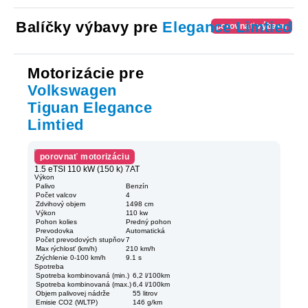
Balíčky výbavy pre
Elegance Limtied
porovnať výbavu
Motorizácie pre
Volkswagen
Tiguan Elegance
Limtied
porovnať motorizáciu
1.5 eTSI 110 kW (150 k) 7AT
Výkon
Palivo
Benzín
Počet valcov
4
Zdvihový objem
1498 cm
Výkon
110 kw
Pohon kolies
Predný pohon
Prevodovka
Automatická
Počet prevodových stupňov
7
Max rýchlosť (km/h)
210 km/h
Zrýchlenie 0-100 km/h
9.1 s
Spotreba
Spotreba kombinovaná (min.)
6,2 l/100km
Spotreba kombinovaná (max.)
6,4 l/100km
Objem palivovej nádrže
55 litrov
Emisie CO2 (WLTP)
146 g/km