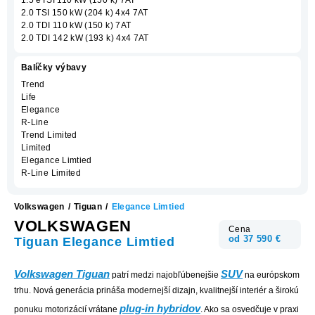
2.0 TSI 150 kW (204 k) 4x4 7AT
2.0 TDI 110 kW (150 k) 7AT
2.0 TDI 142 kW (193 k) 4x4 7AT
Balíčky výbavy
Trend
Life
Elegance
R-Line
Trend Limited
Limited
Elegance Limtied
R-Line Limited
Volkswagen
/
Tiguan
/
Elegance Limtied
VOLKSWAGEN
Cena
od 37 590 €
Tiguan Elegance Limtied
Volkswagen Tiguan
SUV
patrí medzi najobľúbenejšie
na európskom
trhu. Nová generácia prináša modernejší dizajn, kvalitnejší interiér a širokú
plug-in hybridov
ponuku motorizácií vrátane
. Ako sa osvedčuje v praxi