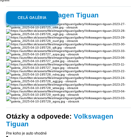
ográtis
Galéria:
Volkswagen Tiguan
CELÁ GALÉRIA
Otázky a odpovede:
Volkswagen
Tiguan
Pre koho je auto vhodné