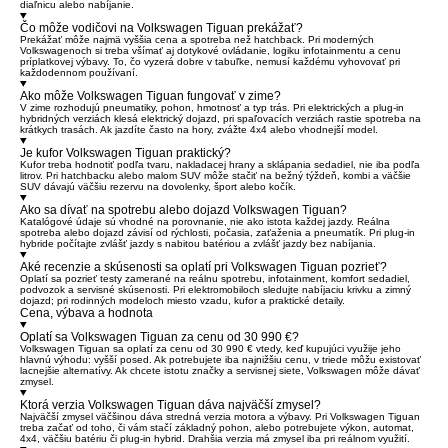
diaľnicu alebo nabíjanie.
Čo môže vodičovi na Volkswagen Tiguan prekážať?
Prekážať môže najmä vyššia cena a spotreba než hatchback. Pri moderných
Volkswagenoch si treba všímať aj dotykové ovládanie, logiku infotainmentu a cenu
príplatkovej výbavy. To, čo vyzerá dobre v tabuľke, nemusí každému vyhovovať pri
každodennom používaní.
Ako môže Volkswagen Tiguan fungovať v zime?
V zime rozhodujú pneumatiky, pohon, hmotnosť a typ trás. Pri elektrických a plug-in
hybridných verziách klesá elektrický dojazd, pri spaľovacích verziách rastie spotreba na
krátkych trasách. Ak jazdíte často na hory, zvážte 4x4 alebo vhodnejší model.
Je kufor Volkswagen Tiguan praktický?
Kufor treba hodnotiť podľa tvaru, nakladacej hrany a sklápania sedadiel, nie iba podľa
litrov. Pri hatchbacku alebo malom SUV môže stačiť na bežný týždeň, kombi a väčšie
SUV dávajú väčšiu rezervu na dovolenky, šport alebo kočík.
Ako sa dívať na spotrebu alebo dojazd Volkswagen Tiguan?
Katalógové údaje sú vhodné na porovnanie, nie ako istota každej jazdy. Reálna
spotreba alebo dojazd závisí od rýchlosti, počasia, zaťaženia a pneumatík. Pri plug-in
hybride počítajte zvlášť jazdy s nabitou batériou a zvlášť jazdy bez nabíjania.
Aké recenzie a skúsenosti sa oplatí pri Volkswagen Tiguan pozrieť?
Oplatí sa pozrieť testy zamerané na reálnu spotrebu, infotainment, komfort sedadiel,
podvozok a servisné skúsenosti. Pri elektromobiloch sledujte nabíjaciu krivku a zimný
dojazd; pri rodinných modeloch miesto vzadu, kufor a praktické detaily.
Cena, výbava a hodnota
Oplatí sa Volkswagen Tiguan za cenu od 30 990 €?
Volkswagen Tiguan sa oplatí za cenu od 30 990 € vtedy, keď kupujúci využije jeho
hlavnú výhodu: vyšší posed. Ak potrebujete iba najnižšiu cenu, v triede môžu existovať
lacnejšie alternatívy. Ak chcete istotu značky a servisnej siete, Volkswagen môže dávať
zmysel.
Ktorá verzia Volkswagen Tiguan dáva najväčší zmysel?
Najväčší zmysel väčšinou dáva stredná verzia motora a výbavy. Pri Volkswagen Tiguan
treba začať od toho, či vám stačí základný pohon, alebo potrebujete výkon, automat,
4x4, väčšiu batériu či plug-in hybrid. Drahšia verzia má zmysel iba pri reálnom využití.