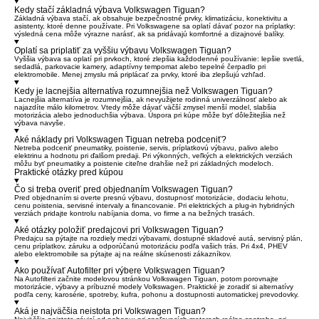
Kedy stačí základná výbava Volkswagen Tiguan?
Základná výbava stačí, ak obsahuje bezpečnostné prvky, klimatizáciu, konektivitu a
asistenty, ktoré denne používate. Pri Volkswagene sa oplatí dávať pozor na príplatky:
výsledná cena môže výrazne narásť, ak sa pridávajú komfortné a dizajnové balíky.
Oplatí sa priplatiť za vyššiu výbavu Volkswagen Tiguan?
Vyššia výbava sa oplatí pri prvkoch, ktoré zlepšia každodenné používanie: lepšie svetlá,
sedadlá, parkovacie kamery, adaptívny tempomat alebo tepelné čerpadlo pri
elektromobile. Menej zmyslu má priplácať za prvky, ktoré iba zlepšujú vzhľad.
Kedy je lacnejšia alternatíva rozumnejšia než Volkswagen Tiguan?
Lacnejšia alternatíva je rozumnejšia, ak nevyužijete rodinná univerzálnosť alebo ak
najazdíte málo kilometrov. Vtedy môže dávať väčší zmysel menší model, slabšia
motorizácia alebo jednoduchšia výbava. Úspora pri kúpe môže byť dôležitejšia než
výbava navyše.
Aké náklady pri Volkswagen Tiguan netreba podceniť?
Netreba podceniť pneumatiky, poistenie, servis, príplatkovú výbavu, palivo alebo
elektrinu a hodnotu pri ďalšom predaji. Pri výkonných, veľkých a elektrických verziách
môžu byť pneumatiky a poistenie citeľne drahšie než pri základných modeloch.
Praktické otázky pred kúpou
Čo si treba overiť pred objednaním Volkswagen Tiguan?
Pred objednaním si overte presnú výbavu, dostupnosť motorizácie, dodaciu lehotu,
cenu poistenia, servisné intervaly a financovanie. Pri elektrických a plug-in hybridných
verziách pridajte kontrolu nabíjania doma, vo firme a na bežných trasách.
Aké otázky položiť predajcovi pri Volkswagen Tiguan?
Predajcu sa pýtajte na rozdiely medzi výbavami, dostupné skladové autá, servisný plán,
cenu príplatkov, záruku a odporúčanú motorizáciu podľa vašich trás. Pri 4x4, PHEV
alebo elektromobile sa pýtajte aj na reálne skúsenosti zákazníkov.
Ako používať Autofilter pri výbere Volkswagen Tiguan?
Na Autofilteri začnite modelovou stránkou Volkswagen Tiguan, potom porovnajte
motorizácie, výbavy a príbuzné modely Volkswagen. Praktické je zoradiť si alternatívy
podľa ceny, karosérie, spotreby, kufra, pohonu a dostupnosti automatickej prevodovky.
Aká je najväčšia neistota pri Volkswagen Tiguan?