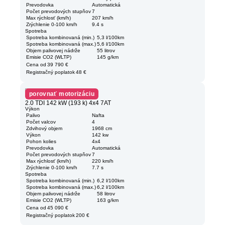
Prevodovka
Automatická
Počet prevodových stupňov
7
Max rýchlosť (km/h)
207 km/h
Zrýchlenie 0-100 km/h
9.4 s
Spotreba
Spotreba kombinovaná (min.)
5,3 l/100km
Spotreba kombinovaná (max.)
5,6 l/100km
Objem palivovej nádrže
55 litrov
Emisie CO2 (WLTP)
145 g/km
Cena od
39 790 €
Registračný poplatok
48 €
porovnať motorizáciu
2.0 TDI 142 kW (193 k) 4x4 7AT
Výkon
Palivo
Nafta
Počet valcov
4
Zdvihový objem
1968 cm
Výkon
142 kw
Pohon kolies
4x4
Prevodovka
Automatická
Počet prevodových stupňov
7
Max rýchlosť (km/h)
220 km/h
Zrýchlenie 0-100 km/h
7.7 s
Spotreba
Spotreba kombinovaná (min.)
6,2 l/100km
Spotreba kombinovaná (max.)
6,2 l/100km
Objem palivovej nádrže
58 litrov
Emisie CO2 (WLTP)
163 g/km
Cena od
45 090 €
Registračný poplatok
200 €