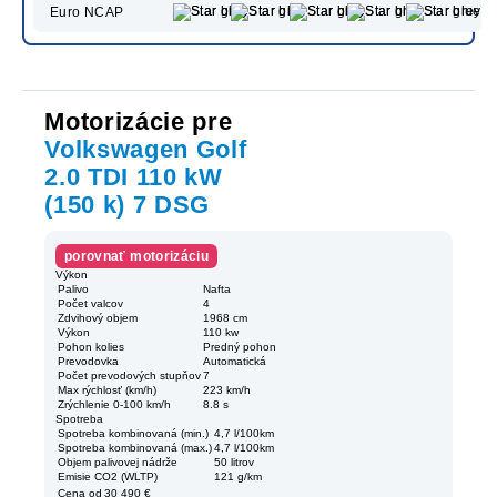
Euro NCAP
Motorizácie pre
Volkswagen Golf
2.0 TDI 110 kW
(150 k) 7 DSG
porovnať motorizáciu
Výkon
Palivo
Nafta
Počet valcov
4
Zdvihový objem
1968 cm
Výkon
110 kw
Pohon kolies
Predný pohon
Prevodovka
Automatická
Počet prevodových stupňov
7
Max rýchlosť (km/h)
223 km/h
Zrýchlenie 0-100 km/h
8.8 s
Spotreba
Spotreba kombinovaná (min.)
4,7 l/100km
Spotreba kombinovaná (max.)
4,7 l/100km
Objem palivovej nádrže
50 litrov
Emisie CO2 (WLTP)
121 g/km
Cena od
30 490 €