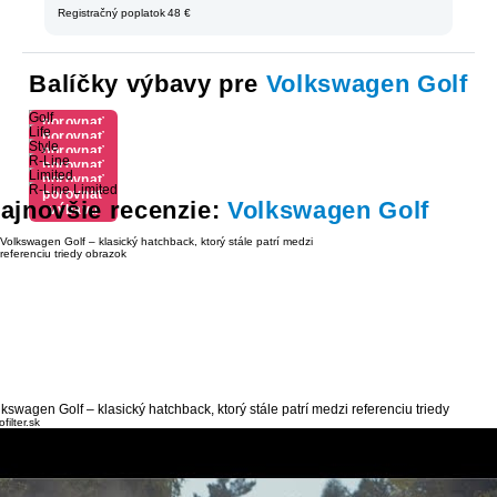
Registračný poplatok
48 €
Balíčky výbavy pre
Volkswagen Golf
Golf
porovnať
Life
porovnať
výbavu
Style
porovnať
výbavu
R-Line
porovnať
výbavu
Limited
porovnať
výbavu
R-Line Limited
porovnať
výbavu
ajnovšie recenzie:
Volkswagen Golf
výbavu
kswagen Golf – klasický hatchback, ktorý stále patrí medzi referenciu triedy
filter.sk