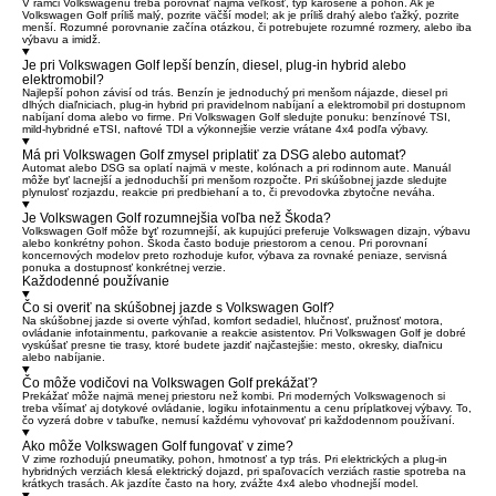
V rámci Volkswagenu treba porovnať najmä veľkosť, typ karosérie a pohon. Ak je
Volkswagen Golf príliš malý, pozrite väčší model; ak je príliš drahý alebo ťažký, pozrite
menší. Rozumné porovnanie začína otázkou, či potrebujete rozumné rozmery, alebo iba
výbavu a imidž.
Je pri Volkswagen Golf lepší benzín, diesel, plug-in hybrid alebo
elektromobil?
Najlepší pohon závisí od trás. Benzín je jednoduchý pri menšom nájazde, diesel pri
dlhých diaľniciach, plug-in hybrid pri pravidelnom nabíjaní a elektromobil pri dostupnom
nabíjaní doma alebo vo firme. Pri Volkswagen Golf sledujte ponuku: benzínové TSI,
mild-hybridné eTSI, naftové TDI a výkonnejšie verzie vrátane 4x4 podľa výbavy.
Má pri Volkswagen Golf zmysel priplatiť za DSG alebo automat?
Automat alebo DSG sa oplatí najmä v meste, kolónach a pri rodinnom aute. Manuál
môže byť lacnejší a jednoduchší pri menšom rozpočte. Pri skúšobnej jazde sledujte
plynulosť rozjazdu, reakcie pri predbiehaní a to, či prevodovka zbytočne neváha.
Je Volkswagen Golf rozumnejšia voľba než Škoda?
Volkswagen Golf môže byť rozumnejší, ak kupujúci preferuje Volkswagen dizajn, výbavu
alebo konkrétny pohon. Škoda často boduje priestorom a cenou. Pri porovnaní
koncernových modelov preto rozhoduje kufor, výbava za rovnaké peniaze, servisná
ponuka a dostupnosť konkrétnej verzie.
Každodenné používanie
Čo si overiť na skúšobnej jazde s Volkswagen Golf?
Na skúšobnej jazde si overte výhľad, komfort sedadiel, hlučnosť, pružnosť motora,
ovládanie infotainmentu, parkovanie a reakcie asistentov. Pri Volkswagen Golf je dobré
vyskúšať presne tie trasy, ktoré budete jazdiť najčastejšie: mesto, okresky, diaľnicu
alebo nabíjanie.
Čo môže vodičovi na Volkswagen Golf prekážať?
Prekážať môže najmä menej priestoru než kombi. Pri moderných Volkswagenoch si
treba všímať aj dotykové ovládanie, logiku infotainmentu a cenu príplatkovej výbavy. To,
čo vyzerá dobre v tabuľke, nemusí každému vyhovovať pri každodennom používaní.
Ako môže Volkswagen Golf fungovať v zime?
V zime rozhodujú pneumatiky, pohon, hmotnosť a typ trás. Pri elektrických a plug-in
hybridných verziách klesá elektrický dojazd, pri spaľovacích verziách rastie spotreba na
krátkych trasách. Ak jazdíte často na hory, zvážte 4x4 alebo vhodnejší model.