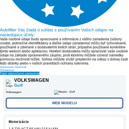
Autofilter Vás žiada o súhlas s používaním Vašich údajov na
nasledujúce účely:
Vaše osobné údaje budú spracované a informácie z vášho zariadenia (súbory
cookie, jedinečné identifikátory a ďalšie údaje zariadenia) môžu byť uchovávané,
používané a zdieľané s dodávateľmi tretích strán, prípadne používané konkrétne
týmto webom alebo aplikáciou. Niektorí dodávatelia môžu spracúvať vaše osobné
údaje na základe oprávneného záujmu, proti ktorému môžete vzniesť námietku
pomocou možností nižšie. Súhlas môžete zrušiť prejdením na odkaz v dolnej časti
tejto stránky alebo v našich pravidlách ochrany súkromia.
Spravovať možnosti
Odmietnuť
Prijať odporúčané nastavenia
VOLKSWAGEN
Golf
WEB MODELU
Motorizácie
1.5 TSI ACT 85 kW (115 k) 6M