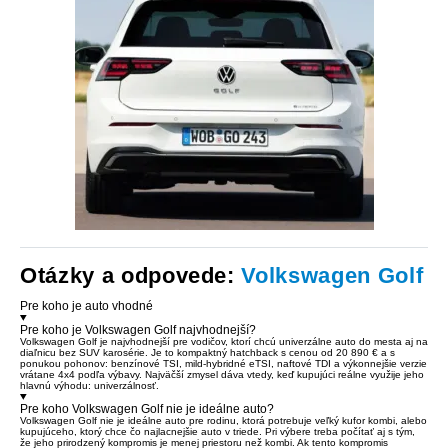
Otázky a odpovede:
Volkswagen Golf
Pre koho je auto vhodné
Pre koho je Volkswagen Golf najvhodnejší?
Volkswagen Golf je najvhodnejší pre vodičov, ktorí chcú univerzálne auto do mesta aj na
diaľnicu bez SUV karosérie. Je to kompaktný hatchback s cenou od 20 890 € a s
ponukou pohonov: benzínové TSI, mild-hybridné eTSI, naftové TDI a výkonnejšie verzie
vrátane 4x4 podľa výbavy. Najväčší zmysel dáva vtedy, keď kupujúci reálne využije jeho
hlavnú výhodu: univerzálnosť.
Pre koho Volkswagen Golf nie je ideálne auto?
Volkswagen Golf nie je ideálne auto pre rodinu, ktorá potrebuje veľký kufor kombi, alebo
kupujúceho, ktorý chce čo najlacnejšie auto v triede. Pri výbere treba počítať aj s tým,
že jeho prirodzený kompromis je menej priestoru než kombi. Ak tento kompromis