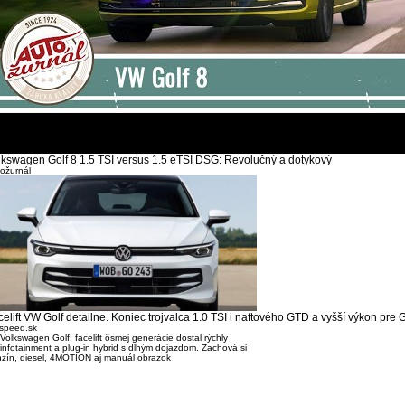
lkswagen Golf 8 1.5 TSI versus 1.5 eTSI DSG: Revolučný a dotykový
ožurnál
celift VW Golf detailne. Koniec trojvalca 1.0 TSI i naftového GTD a vyšší výkon pre 
speed.sk