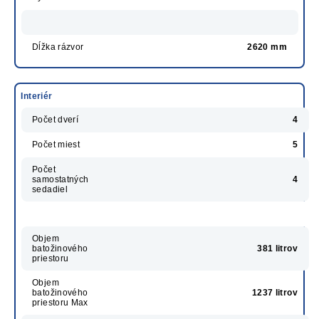
Dĺžka rázvor
2620 mm
Interiér
Počet dverí
4
Počet miest
5
Počet
samostatných
4
sedadiel
Objem
batožinového
381 litrov
priestoru
Objem
batožinového
1237 litrov
priestoru Max