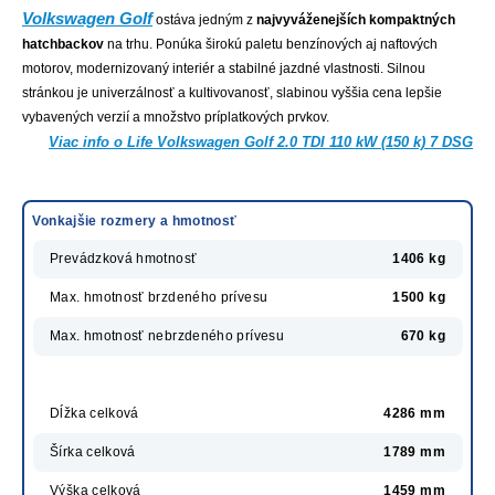
Volkswagen Golf
ostáva jedným z
najvyváženejších
kompaktných
hatchbackov
na trhu. Ponúka širokú paletu benzínových aj naftových
motorov, modernizovaný interiér a stabilné jazdné vlastnosti. Silnou
stránkou je univerzálnosť a kultivovanosť, slabinou vyššia cena lepšie
vybavených verzií a množstvo príplatkových prvkov.
Viac info o Life Volkswagen Golf 2.0 TDI 110 kW (150 k) 7 DSG
Vonkajšie rozmery a hmotnosť
Prevádzková hmotnosť
1406 kg
Max. hmotnosť brzdeného prívesu
1500 kg
Max. hmotnosť nebrzdeného prívesu
670 kg
Dĺžka celková
4286 mm
Šírka celková
1789 mm
Výška celková
1459 mm