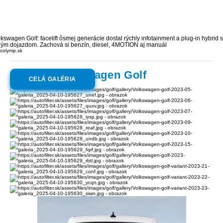
kswagen Golf: facelift ôsmej generácie dostal rýchly infotainment a plug-in hybrid s
hým dojazdom. Zachová si benzín, diesel, 4MOTION aj manuál
oolymp.sk
Galéria:
Volkswagen Golf
CELÁ GALÉRIA