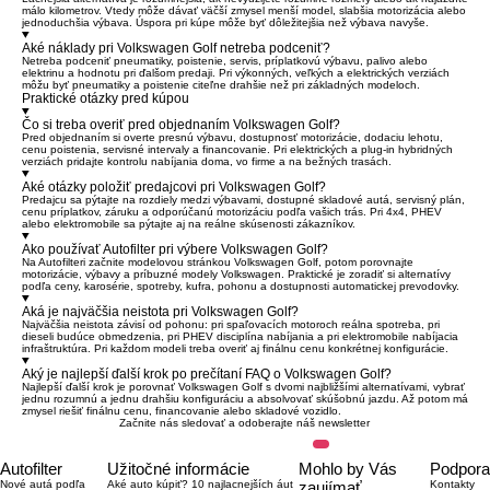
málo kilometrov. Vtedy môže dávať väčší zmysel menší model, slabšia motorizácia alebo
jednoduchšia výbava. Úspora pri kúpe môže byť dôležitejšia než výbava navyše.
Aké náklady pri Volkswagen Golf netreba podceniť?
Netreba podceniť pneumatiky, poistenie, servis, príplatkovú výbavu, palivo alebo
elektrinu a hodnotu pri ďalšom predaji. Pri výkonných, veľkých a elektrických verziách
môžu byť pneumatiky a poistenie citeľne drahšie než pri základných modeloch.
Praktické otázky pred kúpou
Čo si treba overiť pred objednaním Volkswagen Golf?
Pred objednaním si overte presnú výbavu, dostupnosť motorizácie, dodaciu lehotu,
cenu poistenia, servisné intervaly a financovanie. Pri elektrických a plug-in hybridných
verziách pridajte kontrolu nabíjania doma, vo firme a na bežných trasách.
Aké otázky položiť predajcovi pri Volkswagen Golf?
Predajcu sa pýtajte na rozdiely medzi výbavami, dostupné skladové autá, servisný plán,
cenu príplatkov, záruku a odporúčanú motorizáciu podľa vašich trás. Pri 4x4, PHEV
alebo elektromobile sa pýtajte aj na reálne skúsenosti zákazníkov.
Ako používať Autofilter pri výbere Volkswagen Golf?
Na Autofilteri začnite modelovou stránkou Volkswagen Golf, potom porovnajte
motorizácie, výbavy a príbuzné modely Volkswagen. Praktické je zoradiť si alternatívy
podľa ceny, karosérie, spotreby, kufra, pohonu a dostupnosti automatickej prevodovky.
Aká je najväčšia neistota pri Volkswagen Golf?
Najväčšia neistota závisí od pohonu: pri spaľovacích motoroch reálna spotreba, pri
dieseli budúce obmedzenia, pri PHEV disciplína nabíjania a pri elektromobile nabíjacia
infraštruktúra. Pri každom modeli treba overiť aj finálnu cenu konkrétnej konfigurácie.
Aký je najlepší ďalší krok po prečítaní FAQ o Volkswagen Golf?
Najlepší ďalší krok je porovnať Volkswagen Golf s dvomi najbližšími alternatívami, vybrať
jednu rozumnú a jednu drahšiu konfiguráciu a absolvovať skúšobnú jazdu. Až potom má
zmysel riešiť finálnu cenu, financovanie alebo skladové vozidlo.
Začnite nás sledovať a odoberajte náš newsletter
Autofilter
Užitočné informácie
Mohlo by Vás
Podpora
Nové autá podľa
Aké auto kúpiť? 10 najlacnejších áut
zaujímať
Kontakty