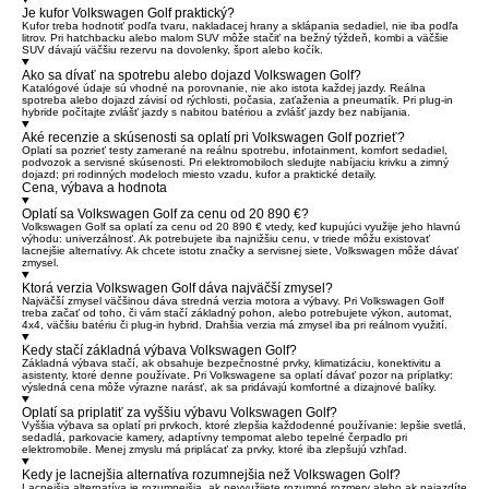
Je kufor Volkswagen Golf praktický?
Kufor treba hodnotiť podľa tvaru, nakladacej hrany a sklápania sedadiel, nie iba podľa
litrov. Pri hatchbacku alebo malom SUV môže stačiť na bežný týždeň, kombi a väčšie
SUV dávajú väčšiu rezervu na dovolenky, šport alebo kočík.
Ako sa dívať na spotrebu alebo dojazd Volkswagen Golf?
Katalógové údaje sú vhodné na porovnanie, nie ako istota každej jazdy. Reálna
spotreba alebo dojazd závisí od rýchlosti, počasia, zaťaženia a pneumatík. Pri plug-in
hybride počítajte zvlášť jazdy s nabitou batériou a zvlášť jazdy bez nabíjania.
Aké recenzie a skúsenosti sa oplatí pri Volkswagen Golf pozrieť?
Oplatí sa pozrieť testy zamerané na reálnu spotrebu, infotainment, komfort sedadiel,
podvozok a servisné skúsenosti. Pri elektromobiloch sledujte nabíjaciu krivku a zimný
dojazd; pri rodinných modeloch miesto vzadu, kufor a praktické detaily.
Cena, výbava a hodnota
Oplatí sa Volkswagen Golf za cenu od 20 890 €?
Volkswagen Golf sa oplatí za cenu od 20 890 € vtedy, keď kupujúci využije jeho hlavnú
výhodu: univerzálnosť. Ak potrebujete iba najnižšiu cenu, v triede môžu existovať
lacnejšie alternatívy. Ak chcete istotu značky a servisnej siete, Volkswagen môže dávať
zmysel.
Ktorá verzia Volkswagen Golf dáva najväčší zmysel?
Najväčší zmysel väčšinou dáva stredná verzia motora a výbavy. Pri Volkswagen Golf
treba začať od toho, či vám stačí základný pohon, alebo potrebujete výkon, automat,
4x4, väčšiu batériu či plug-in hybrid. Drahšia verzia má zmysel iba pri reálnom využití.
Kedy stačí základná výbava Volkswagen Golf?
Základná výbava stačí, ak obsahuje bezpečnostné prvky, klimatizáciu, konektivitu a
asistenty, ktoré denne používate. Pri Volkswagene sa oplatí dávať pozor na príplatky:
výsledná cena môže výrazne narásť, ak sa pridávajú komfortné a dizajnové balíky.
Oplatí sa priplatiť za vyššiu výbavu Volkswagen Golf?
Vyššia výbava sa oplatí pri prvkoch, ktoré zlepšia každodenné používanie: lepšie svetlá,
sedadlá, parkovacie kamery, adaptívny tempomat alebo tepelné čerpadlo pri
elektromobile. Menej zmyslu má priplácať za prvky, ktoré iba zlepšujú vzhľad.
Kedy je lacnejšia alternatíva rozumnejšia než Volkswagen Golf?
Lacnejšia alternatíva je rozumnejšia, ak nevyužijete rozumné rozmery alebo ak najazdíte