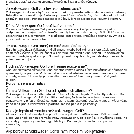
prekáža, oplatí sa pozrieť alternatívy skôr než iba drahšiu výbavu.
Je Volkswagen Golf vhodný ako rodinné auto?
Volkswagen Golf môže byť rodinné auto, ak zodpovedá veľkosti domácnosti a batožiny.
Pri rodine treba overiť najmä miesto pre detské sedačky, kufor, prístup dozadu a komfort
zadných sedadiel. Pri tomto modeli je kľúčové, či rodina potrebuje rozumné rozmery.
Dá sa Volkswagen Golf používať v meste?
V meste sa Volkswagen Golf používa rozumne vtedy, keď jeho rozmery a pohon
zodpovedajú denným trasám. Menšie modely bodujú parkovaním, väčšie SUV a vany
zasa výhľadom a komfortom. Pri skúšobnej jazde treba vyskúšať parkovanie, výhľad a
prácu parkovacích asistentov.
Je Volkswagen Golf dobrý na dlhé diaľničné trasy?
Na dlhé trasy dáva Volkswagen Golf zmysel vtedy, keď vybraná motorizácia ponúka
dostatočný výkon, nízku hlučnosť a prijateľnú spotrebu alebo dojazd. Pri spaľovacích
verziách sledujte spotrebu pri 130 km/h, pri elektrických a plug-in hybridných verziách
plánovanie nabíjania.
Hodí sa Volkswagen Golf pre firemné používanie?
Áno, ak firemný vodič využije jeho priestor, komfort alebo nízke prevádzkové náklady pri
správnom type pohonu. Pri firme treba porovnať obstarávaciu cenu, daňové a účtovné
dopady, servisné intervaly, pneumatiky a zostatkovú hodnotu po troch až štyroch
rokoch.
Porovnanie a alternatívy
Čím sa Volkswagen Golf líši od najbližších alternatív?
Volkswagen Golf sa od alternatív ako Škoda Octavia, Toyota Corolla, Hyundai i30, Kia
Ceed a Volkswagen Golf Variant líši najmä tým, že kombinuje volkswagenovský
konzervatívny prístup, širokú servisnú sieť a jasne čitateľnú pozíciu v triede. Výber však
treba robiť podľa konkrétneho použitia, nie iba podľa loga značky.
Kedy je lepšia alternatíva než Volkswagen Golf?
Alternatíva je lepšia vtedy, keď ponúkne viac priestoru, nižšiu cenu, nižšiu spotrebu
alebo vhodnejší pohon pre vaše trasy. Volkswagen Golf je silný ako vyvážená voľba, no
nie vždy je najlacnejší alebo najpraktickejší. Porovnajte minimálne dve priame
alternatívy.
Ako porovnať Volkswagen Golf s inými modelmi Volkswagen?