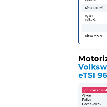
Šírka celková
Výška
celková
Dĺžka rázvor
Motori
Volksw
eTSI 9
porovnať mot
Výkon
Palivo
Počet valcov