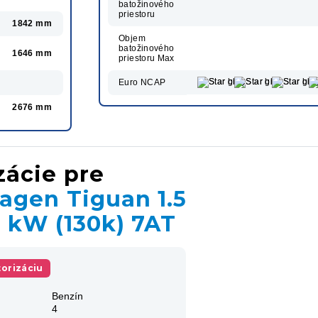
batožinového
priestoru
1842 mm
Objem
batožinového
1646 mm
priestoru Max
Euro NCAP
2676 mm
zácie pre
agen Tiguan 1.5
6 kW (130k) 7AT
orizáciu
Benzín
4