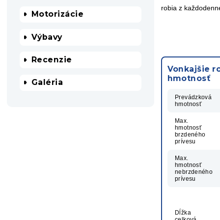
robia z každodenné
Motorizácie
Výbavy
Recenzie
Vonkajšie r
hmotnosť
Galéria
Prevádzková
hmotnosť
Max.
hmotnosť
brzdeného
prívesu
Max.
hmotnosť
nebrzdeného
prívesu
Dĺžka
celková