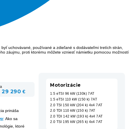
 byť uchovávané, používané a zdieľané s dodávateľmi tretích strán,
ého záujmu, proti ktorému môžete vzniesť námietku pomocou možností
Motorizácie
a
 29 290 €
1.5 eTSI 96 kW (130k) 7AT
1.5 eTSI 110 kW (150 k) 7AT
2.0 TSI 150 kW (204 k) 4x4 7AT
ia prináša
2.0 TDI 110 kW (150 k) 7AT
2.0 TDI 142 kW (193 k) 4x4 7AT
ov
. Ako sa
2.0 TSI 195 kW (265 k) 4x4 7AT
nológie, ktoré