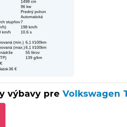
1498 cm
96 kw
Predný pohon
Automatická
ých stupňov
7
m/h)
198 km/h
0 km/h
10.6 s
novaná (min.)
6,1 l/100km
novaná (max.)
6,1 l/100km
 nádrže
55 litrov
LTP)
139 g/km
 €
latok
36 €
ky výbavy pre
Volkswagen 