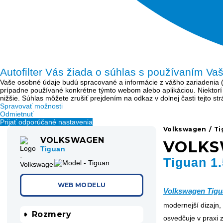
Autofilter Vás žiada o súhlas s používaním Va
Vaše osobné údaje budú spracované a informácie z vášho zariadenia (sú
prípadne používané konkrétne týmto webom alebo aplikáciou. Niektor
nižšie. Súhlas môžete zrušiť prejdením na odkaz v dolnej časti tejto s
Spravovať možnosti
Odmietnuť
Prijať odporúčané nastavenia
Volkswagen
/
Ti
VOLKSWAGEN
VOLK
Tiguan
Tiguan 1.
WEB MODELU
Volkswagen Tigu
modernejší dizajn, 
Rozmery
osvedčuje v praxi 