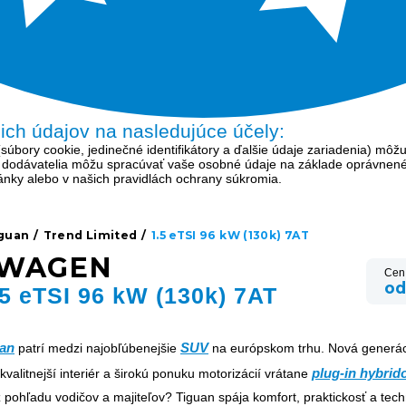
šich údajov na nasledujúce účely:
bory cookie, jedinečné identifikátory a ďalšie údaje zariadenia) môžu
í dodávatelia môžu spracúvať vaše osobné údaje na základe oprávnen
tránky alebo v našich pravidlách ochrany súkromia.
guan
/
Trend Limited
/
1.5 eTSI 96 kW (130k) 7AT
SWAGEN
Cen
od
5 eTSI 96 kW (130k) 7AT
an
SUV
patrí medzi najobľúbenejšie
na európskom trhu. Nová generác
plug-in hybrid
kvalitnejší interiér a širokú ponuku motorizácií vrátane
z pohľadu vodičov a majiteľov? Tiguan spája komfort, praktickosť a tech