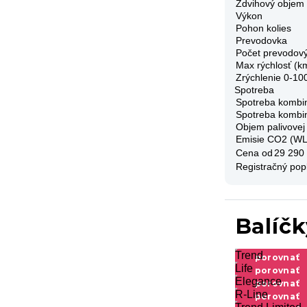
Zdvihový objem
Výkon
Pohon kolies
Prevodovka
Počet prevodov
Max rýchlosť (k
Zrýchlenie 0-10
Spotreba
Spotreba kombi
Spotreba kombi
Objem palivovej
Emisie CO2 (W
Cena od
29 290
Registračný pop
Balíč
Trend
porovnať
výbavu
Life
porovnať
výbavu
Elegance
porovnať
výbavu
R-Line
porovnať
výbavu