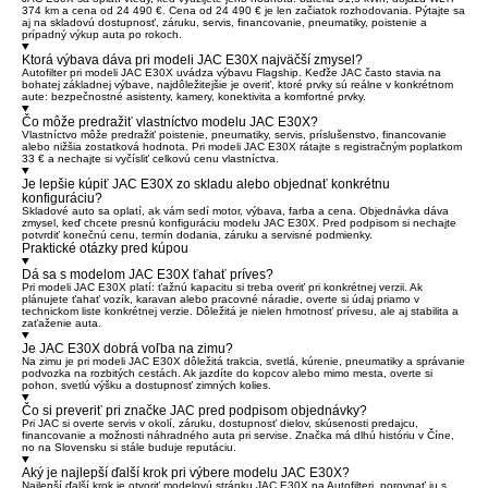
374 km a cena od 24 490 €. Cena od 24 490 € je len začiatok rozhodovania. Pýtajte sa
aj na skladovú dostupnosť, záruku, servis, financovanie, pneumatiky, poistenie a
prípadný výkup auta po rokoch.
Ktorá výbava dáva pri modeli JAC E30X najväčší zmysel?
Autofilter pri modeli JAC E30X uvádza výbavu Flagship. Keďže JAC často stavia na
bohatej základnej výbave, najdôležitejšie je overiť, ktoré prvky sú reálne v konkrétnom
aute: bezpečnostné asistenty, kamery, konektivita a komfortné prvky.
Čo môže predražiť vlastníctvo modelu JAC E30X?
Vlastníctvo môže predražiť poistenie, pneumatiky, servis, príslušenstvo, financovanie
alebo nižšia zostatková hodnota. Pri modeli JAC E30X rátajte s registračným poplatkom
33 € a nechajte si vyčísliť celkovú cenu vlastníctva.
Je lepšie kúpiť JAC E30X zo skladu alebo objednať konkrétnu
konfiguráciu?
Skladové auto sa oplatí, ak vám sedí motor, výbava, farba a cena. Objednávka dáva
zmysel, keď chcete presnú konfiguráciu modelu JAC E30X. Pred podpisom si nechajte
potvrdiť konečnú cenu, termín dodania, záruku a servisné podmienky.
Praktické otázky pred kúpou
Dá sa s modelom JAC E30X ťahať príves?
Pri modeli JAC E30X platí: ťažnú kapacitu si treba overiť pri konkrétnej verzii. Ak
plánujete ťahať vozík, karavan alebo pracovné náradie, overte si údaj priamo v
technickom liste konkrétnej verzie. Dôležitá je nielen hmotnosť prívesu, ale aj stabilita a
zaťaženie auta.
Je JAC E30X dobrá voľba na zimu?
Na zimu je pri modeli JAC E30X dôležitá trakcia, svetlá, kúrenie, pneumatiky a správanie
podvozka na rozbitých cestách. Ak jazdíte do kopcov alebo mimo mesta, overte si
pohon, svetlú výšku a dostupnosť zimných kolies.
Čo si preveriť pri značke JAC pred podpisom objednávky?
Pri JAC si overte servis v okolí, záruku, dostupnosť dielov, skúsenosti predajcu,
financovanie a možnosti náhradného auta pri servise. Značka má dlhú históriu v Číne,
no na Slovensku si stále buduje reputáciu.
Aký je najlepší ďalší krok pri výbere modelu JAC E30X?
Najlepší ďalší krok je otvoriť modelovú stránku JAC E30X na Autofilteri, porovnať ju s