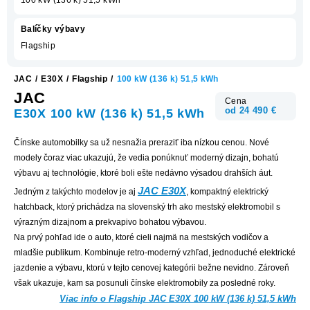
Balíčky výbavy
Flagship
JAC
/
E30X
/
Flagship
/
100 kW (136 k) 51,5 kWh
JAC
Cena
od 24 490 €
E30X 100 kW (136 k) 51,5 kWh
Čínske automobilky sa už nesnažia preraziť iba nízkou cenou. Nové
modely čoraz viac ukazujú, že vedia ponúknuť moderný dizajn, bohatú
výbavu aj technológie, ktoré boli ešte nedávno výsadou drahších áut.
JAC E30X
Jedným z takýchto modelov je aj
, kompaktný elektrický
hatchback, ktorý prichádza na slovenský trh ako mestský elektromobil s
výrazným dizajnom a prekvapivo bohatou výbavou.
Na prvý pohľad ide o auto, ktoré cieli najmä na mestských vodičov a
mladšie publikum. Kombinuje retro-moderný vzhľad, jednoduché elektrické
jazdenie a výbavu, ktorú v tejto cenovej kategórii bežne nevidno. Zároveň
však ukazuje, kam sa posunuli čínske elektromobily za posledné roky.
Viac info o Flagship JAC E30X 100 kW (136 k) 51,5 kWh