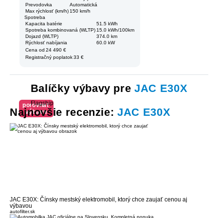
Prevodovka
Automatická
Max rýchlosť (km/h)
150 km/h
Spotreba
Kapacita batérie
51.5 kWh
Spotreba kombinovaná (WLTP)
15.0 kWh/100km
Dojazd (WLTP)
374.0 km
Rýchlosť nabíjania
60.0 kW
Cena od
24 490 €
Registračný poplatok
33 €
Balíčky výbavy pre
JAC E30X
Flagship
porovnať
Najnovšie recenzie:
JAC E30X
výbavu
JAC E30X: Čínsky mestský elektromobil, ktorý chce zaujať cenou aj
výbavou
autofilter.sk