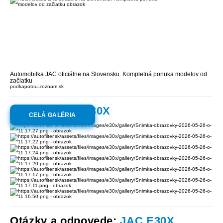
Automobilka JAC oficiálne na Slovensku. Kompletná ponuka modelov od
začiatku
podkapotou.zoznam.sk
Galéria:
JAC E30X
CELÁ GALÉRIA
Otázky a odpovede:
JAC E30X