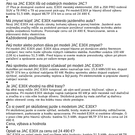
Ako sa JAC E30X líši od ostatných modelov JAC?
J7 Plus je dostupné osobné auto, E30X mestský elektromobil, JS6 a JS8 PRO rodinné
SUV a T8 PRO s T9 sú pracovné pick-upy. Pri modeli E30X je hlavný dôvod výberu
batéria 51,5 kWh, dojazd WLTP 374 km a cena od 24 490 €.
Má zmysel kúpiť JAC E30X namiesto jazdeného auta?
Nový JAC E30X má výhodu záruky, bohatej výbavy a jasnej histórie. Jazdené auto
známejšej značky môže za podobné peniaze ponúknuť overenejšiu techniku alebo
lepšiu zostatkovú hodnotu. Porovnajte cenu od 24 490 €, financovanie, servis a
plánovanú dobu vlastníctva.
Každodenné používanie
Aký motor alebo pohon dáva pri modeli JAC E30X zmysel?
Pri modeli JAC E30X platí: E30X dáva zmysel hlavne pri domácom alebo firemnom
nabíjaní; bez neho bude výhoda nízkych nákladov slabšia. Autofilter uvádza 100 kW
(136 k) s batériou 51,5 kWh. Pred kúpou si overte reakcie prevodovky, výkon pri plnom
zaťažení a správanie auta pri vašom tempe jazdy.
Akú spotrebu alebo dojazd očakávať pri modeli JAC E30X?
Autofilter pri modeli JAC E30X uvádza alebo naznačuje toto: 15,6 kWh/100 km, dojazd
WLTP 374 km a rýchlosť nabíjania 60 kW. Reálnu spotrebu alebo dojazd ovplyvní
rýchlosť, zaťaženie, pneumatiky, teplota a štýl jazdy. Pri elektromobile si pripravte vlastný
nabíjací scenár.
Je JAC E30X vhodný na dlhé trasy?
Na dlhé trasy môže JAC E30X fungovať, ak vám sedí posed, hlučnosť, výkon a
spotreba. Pri modeli E30X sledujte najmä nabíjanie 60 kW je skôr mestské než diaľničné
a značka si u nás ešte buduje dôveru. Skúšobná jazda by mala zahŕňať aj diaľnicu
alebo okresné cesty, nie iba krátku trasu okolo predajne.
Čo si overiť pri skúšobnej jazde s modelom JAC E30X?
Pri skúšobnej jazde si overte výhľad, sedadlá, brzdy, reakcie prevodovky, odhlučnenie,
infotainment, parkovanie a kvalitu spracovania. Pri modeli E30X si osobitne všímajte, či
v praxi cítite jeho hlavnú výhodu: batéria 51,5 kWh, dojazd WLTP 374 km a cena od 24
490 €.
Cena, výbava a hodnota
Oplatí sa JAC E30X za cenu od 24 490 €?
JAC E30X sa oplatí vtedy, keď využijete jeho hodnotu: batéria 51,5 kWh, dojazd WLTP