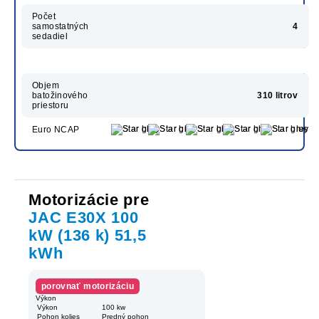
Počet
samostatných
4
sedadiel
Objem
batožinového
310 litrov
priestoru
Euro NCAP
Motorizácie pre
JAC E30X 100
kW (136 k) 51,5
kWh
porovnať motorizáciu
Výkon
Výkon
100 kw
Pohon kolies
Predný pohon