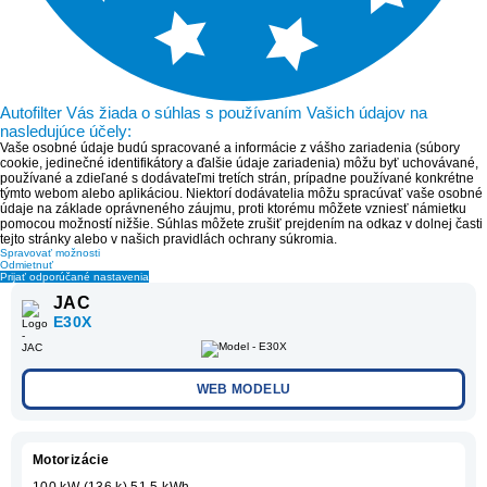
Autofilter Vás žiada o súhlas s používaním Vašich údajov na
nasledujúce účely:
Vaše osobné údaje budú spracované a informácie z vášho zariadenia (súbory
cookie, jedinečné identifikátory a ďalšie údaje zariadenia) môžu byť uchovávané,
používané a zdieľané s dodávateľmi tretích strán, prípadne používané konkrétne
týmto webom alebo aplikáciou. Niektorí dodávatelia môžu spracúvať vaše osobné
údaje na základe oprávneného záujmu, proti ktorému môžete vzniesť námietku
pomocou možností nižšie. Súhlas môžete zrušiť prejdením na odkaz v dolnej časti
tejto stránky alebo v našich pravidlách ochrany súkromia.
Spravovať možnosti
Odmietnuť
Prijať odporúčané nastavenia
JAC
E30X
WEB MODELU
Motorizácie
100 kW (136 k) 51,5 kWh