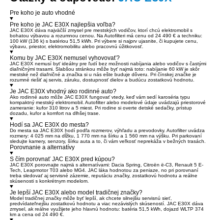
Pre koho je auto vhodné
Pre koho je JAC E30X najlepšia voľba?
JAC E30X dáva najväčší zmysel pre mestských vodičov, ktorí chcú elektromobil s
bohatou výbavou a rozumnou cenou. Na Autofilteri má cenu od 24 490 € a techniku:
100 kW (136 k) s batériou 51,5 kWh. Pri výbere si najprv ujasnite, či kupujete cenu,
výbavu, priestor, elektromobilitu alebo pracovnú úžitkovosť.
Komu by JAC E30X nemusel vyhovovať?
JAC E30X nemusí byť ideálny pre ľudí bez možnosti nabíjania alebo vodičov s častými
diaľničnými trasami. Slabšou stránkou môže byť najmä toto: nabíjanie 60 kW je skôr
mestské než diaľničné a značka si u nás ešte buduje dôveru. Pri čínskej značke je
rozumné riešiť aj servis, záruku, dostupnosť dielov a budúcu zostatkovú hodnotu.
Je JAC E30X vhodný ako rodinné auto?
Ako rodinné auto môže JAC E30X fungovať vtedy, keď vám sedí karoséria typu
kompaktný mestský elektromobil. Autofilter alebo modelové údaje uvádzajú priestorové
zameranie: kufor 310 litrov a 5 miest. Pri rodine si overte detské sedačky, prístup
dozadu, kufor a komfort na dlhšej trase.
Hodí sa JAC E30X do mesta?
Do mesta sa JAC E30X hodí podľa rozmerov, výhľadu a prevodovky. Autofilter uvádza
rozmery: 4 025 mm na dĺžku, 1 770 mm na šírku a 1 560 mm na výšku. Pri parkovaní
sledujte kamery, senzory, šírku auta a to, či vám veľkosť neprekáža v bežných trasách.
Porovnanie a alternatívy
S čím porovnať JAC E30X pred kúpou?
JAC E30X porovnajte najmä s alternatívami: Dacia Spring, Citroën ë-C3, Renault 5 E-
Tech, Leapmotor T03 alebo MG4. JAC láka hodnotou za peniaze, no pri porovnaní
treba sledovať aj servisné zázemie, reputáciu značky, zostatkovú hodnotu a reálne
skúsenosti s konkrétnym modelom.
Je lepší JAC E30X alebo model tradičnej značky?
Model tradičnej značky môže byť lepší, ak chcete silnejšiu servisnú sieť,
predvídateľnejšiu zostatkovú hodnotu a viac nezávislých skúseností. JAC E30X dáva
zmysel, ak reálne využijete jeho hlavnú hodnotu: batéria 51,5 kWh, dojazd WLTP 374
km a cena od 24 490 €.