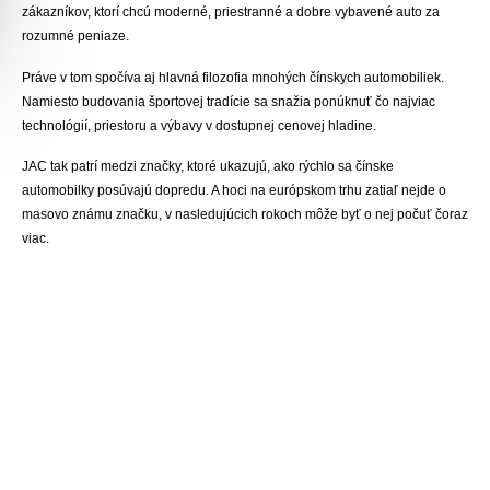
zákazníkov, ktorí chcú
moderné, priestranné a dobre vybavené auto za
rozumné peniaze
.
Práve v tom spočíva aj hlavná filozofia mnohých čínskych automobiliek.
Namiesto budovania športovej tradície sa snažia ponúknuť čo najviac
technológií, priestoru a výbavy v dostupnej cenovej hladine.
JAC tak patrí medzi značky, ktoré ukazujú, ako rýchlo sa čínske
automobilky posúvajú dopredu. A hoci na európskom trhu zatiaľ nejde o
masovo známu značku, v nasledujúcich rokoch môže byť o nej počuť čoraz
viac.