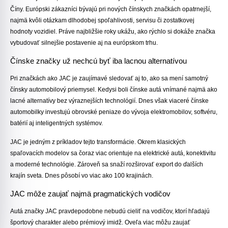
Číny. Európski zákazníci bývajú pri nových čínskych značkách opatrnejší,
najmä kvôli otázkam dlhodobej spoľahlivosti, servisu či zostatkovej
hodnoty vozidiel. Práve najbližšie roky ukážu, ako rýchlo si dokáže značka
vybudovať silnejšie postavenie aj na európskom trhu.
Čínske značky už nechcú byť iba lacnou alternatívou
Pri značkách ako JAC je zaujímavé sledovať aj to, ako sa mení samotný
čínsky automobilový priemysel. Kedysi boli čínske autá vnímané najmä ako
lacné alternatívy bez výraznejších technológií. Dnes však viaceré čínske
automobilky investujú obrovské peniaze do vývoja elektromobilov, softvéru,
batérií aj inteligentných systémov.
JAC je jedným z príkladov tejto transformácie. Okrem klasických
spaľovacích modelov sa čoraz viac orientuje na elektrické autá, konektivitu
a moderné technológie. Zároveň sa snaží rozširovať export do ďalších
krajín sveta. Dnes pôsobí vo viac ako 100 krajinách.
JAC môže zaujať najmä pragmatických vodičov
Autá značky JAC pravdepodobne nebudú cieliť na vodičov, ktorí hľadajú
športový charakter alebo prémiový imidž. Oveľa viac môžu zaujať