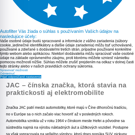
Autofilter Vás žiada o súhlas s používaním Vašich údajov na
nasledujúce účely:
Vaše osobné údaje budú spracované a informácie z vášho zariadenia (súbory
cookie, jedinečné identifikátory a ďalšie údaje zariadenia) môžu byť uchovávané,
používané a zdieľané s dodávateľmi tretích strán, prípadne používané konkrétne
týmto webom alebo aplikáciou. Niektorí dodávatelia môžu spracúvať vaše osobné
údaje na základe oprávneného záujmu, proti ktorému môžete vzniesť námietku
pomocou možností nižšie. Súhlas môžete zrušiť prejdením na odkaz v dolnej časti
tejto stránky alebo v našich pravidlách ochrany súkromia.
Spravovať možnosti
Odmietnuť
Prijať odporúčané nastavenia
JAC – čínska značka, ktorá stavia na
praktickosti aj elektromobilite
Značka JAC patrí medzi automobilky, ktoré majú v Číne dlhoročnú tradíciu,
no v Európe sa o nich začalo viac hovoriť až v posledných rokoch.
Automobilka vznikla už v roku 1964 v čínskom meste Hefei a pôvodne sa
sústredila najmä na výrobu nákladných áut a úžitkových vozidiel. Postupne
sa však vypracovala na veľkého výrobcu, ktorý dnes ponúka SUV, pickupy,