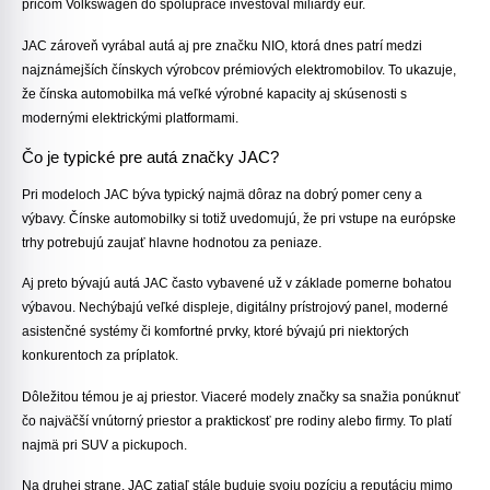
pričom Volkswagen do spolupráce investoval miliardy eur.
JAC zároveň vyrábal autá aj pre značku NIO, ktorá dnes patrí medzi
najznámejších čínskych výrobcov prémiových elektromobilov. To ukazuje,
že čínska automobilka má veľké výrobné kapacity aj skúsenosti s
modernými elektrickými platformami.
Čo je typické pre autá značky JAC?
Pri modeloch JAC býva typický najmä dôraz na
dobrý pomer ceny a
výbavy
. Čínske automobilky si totiž uvedomujú, že pri vstupe na európske
trhy potrebujú zaujať hlavne hodnotou za peniaze.
Aj preto bývajú autá JAC často vybavené už v základe pomerne bohatou
výbavou. Nechýbajú veľké displeje, digitálny prístrojový panel, moderné
asistenčné systémy či komfortné prvky, ktoré bývajú pri niektorých
konkurentoch za príplatok.
Dôležitou témou je aj priestor. Viaceré modely značky sa snažia ponúknuť
čo najväčší vnútorný priestor a praktickosť pre rodiny alebo firmy. To platí
najmä pri SUV a pickupoch.
Na druhej strane, JAC zatiaľ stále buduje svoju pozíciu a reputáciu mimo