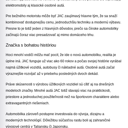
elektromobily aj klasické osobné autá.
Pre bežného motoristu môže byť JAC zaujímavý hlavne tým, že sa snaží
kombinovať
dostupnejšiu cenu, jednoduchšiu techniku a modernú výbavu
.
Presne to je totiž jeden z hlavných dôvodov, prečo sa čínske automobilky
začínajú čoraz viac presadzovať aj mimo domáceho trhu.
Značka s bohatou históriou
Hoci mnohí vodiči môžu mať pocit, že ide o novú automobilku, realita je
úplne iná. JAC funguje už viac ako 60 rokov a počas svojej histórie vyrábal
najmä úžitkové vozidlá, autobusy či nákladné autá. Osobné autá začal
výraznejšie rozvíjať až v priebehu posledných dvoch dekád.
Práve skúsenosti s výrobou úžitkových vozidiel sú cítiť aj na dnešných
modeloch značky. Mnohé autá JAC totiž stavajú viac na praktickosti,
priestore a jednoduchej použiteľnosti než na športovom charaktere alebo
extravagantných riešeniach.
Automobilka zároveň postupne investovala do vývoja, dizajnu a
moderných technológií. Dôležitou súčasťou rastu boli aj zahraničné
vývojové centrá v Taliansku či Japonsku.