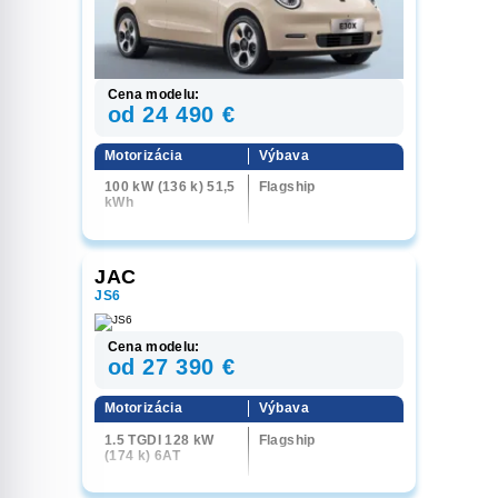
Cena modelu:
od 24 490 €
Motorizácia
Výbava
100 kW (136 k) 51,5
Flagship
kWh
JAC
JS6
Cena modelu:
od 27 390 €
Motorizácia
Výbava
1.5 TGDI 128 kW
Flagship
(174 k) 6AT