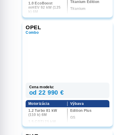
Titanium Edition
1.0 EcoBoost
mHEV 92 kW (125
Titanium
k) 6M
ST-Line
Active
OPEL
Combo
Cena modelu:
od 22 990 €
Motorizácia
Výbava
1.2 Turbo 81 kW
Edition Plus
(110 k) 6M
GS
1.5 CDTI 75 kW
(102 k) 6M
1.5 CDTI 96 kW