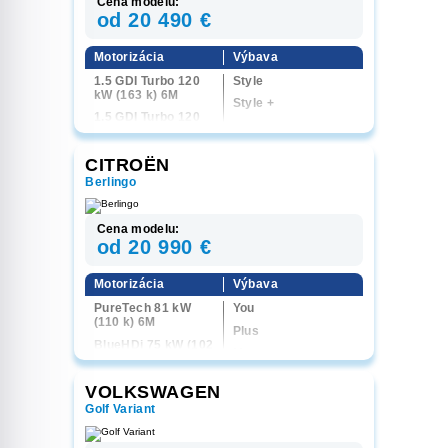
Cena modelu:
od 20 490 €
Motorizácia
Výbava
1.5 GDI Turbo 120
Style
kW (163 k) 6M
Style +
1.5 GDI Turbo 120
kW (163 k) 4x4 6M
CITROËN
Berlingo
Cena modelu:
od 20 990 €
Motorizácia
Výbava
PureTech 81 kW
You
(110 k) 6M
Plus
BlueHDi 75 kW (102
Max
k) 6M
BlueHDi 96 kW (130
VOLKSWAGEN
k) 6M
Golf Variant