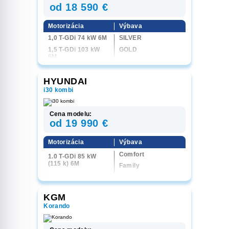
od 18 590 €
Motorizácia
Výbava
1,0 T-GDi 74 kW 6M
SILVER
1,5 T-GDi 103 kW
GOLD
6M
PLATINUM
GT-LINE
HYUNDAI
i30 kombi
Cena modelu:
od 19 990 €
Motorizácia
Výbava
Comfort
1.0 T-GDi 85 kW
(115 k) 6M
Family
Style
N Line
KGM
Korando