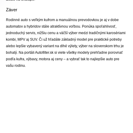
Záver
Rodinné auto s veľkým kufrom a manuálnou prevodovkou je aj v dobe
automatov a hybridov stále atraktívnou voľbou. Ponúka spoľahlivosť,
jednoduchý servis, nižšiu cenu a väčší výber medzi tradičnými karosériami
kombi, MPV aj SUV. Či už hľadáte základný model pre praktické potreby
alebo lepšie vybavený variant na dlhé výlety, výber na slovenskom trhu je
bohatý. Na portáli Autofilter.sk si viete všetky modely prehľadne porovnať
podľa kufra, výbavy, motora aj ceny – a vybrať tak to najlepšie auto pre
vašu rodinu.