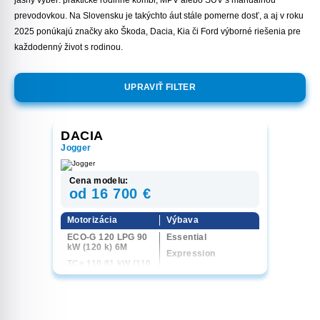
prevodovkou. Na Slovensku je takýchto áut stále pomerne dosť, a aj v roku
2025 ponúkajú značky ako Škoda, Dacia, Kia či Ford výborné riešenia pre
každodenný život s rodinou.
UPRAVIŤ FILTER
DACIA
Jogger
Cena modelu:
od 16 700 €
Motorizácia
Výbava
ECO-G 120 LPG 90
Essential
kW (120 k) 6M
Expression
TCe 110 81 kW (110
Extreme
k) 6M
Journey