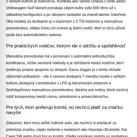
s veľkým kufrom je nutnosťou. Kombíky ako
Škoda Octavia Combi
alebo
Volkswagen Golf Variant
ponúkajú objem kufra vyše 600 litrov už v
základnej konfigurácii a po sklopení sedadiel sa zmestí takmer čokoľvek.
Oba modely sú dostupné aj s úsporným 1.5 TSI motorom a manuálnou
prevodovkou, vďaka čomu ich ocenia aj šetrní vodiči, ktorí si chcú užívať
jazdu bez automatického radenia.
Pre praktických vodičov, ktorým ide o údržbu a spoľahlivosť
Manuálna prevodovka má v porovnaní s automatmi jednoduchšiu
konštrukciu, nižšie servisné náklady a je obľúbená medzi vodičmi, ktorí
preferujú priame spojenie so strojom.
Dacia Jogger
je v tomto ohľade
výborným príkladom – ide o cenovo dostupný 7-miestny model s veľkým
kufrom, dostupný v kombinácii s LPG aj benzínovým motorom a
šesťstupňovou manuálnou prevodovkou. Ideálny pre rodiny, ktoré nechcú
robiť kompromisy medzi cenou, priestorom a univerzálnosťou.
Pre tých, ktorí preferujú kombi, no nechcú platiť za značku
navyše
Zákazníci, ktorí chcú veľké rodinné auto, ale nechcú si priplácať za
prémiovú značku, nájdu riešenie v modeloch ako
Hyundai i30 kombi
,
Kia
Ceed SW
alebo
Ford Focus Kombi
. Všetky ponúkajú motory so spotrebou