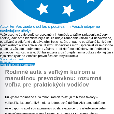
Autofilter Vás žiada o súhlas s používaním Vašich údajov na
nasledujúce účely:
Vaše osobné údaje budú spracované a informácie z vášho zariadenia (súbory
cookie, jedinečné identifikátory a ďalšie údaje zariadenia) môžu byť uchovávané,
používané a zdieľané s dodávateľmi tretích strán, prípadne používané konkrétne
týmto webom alebo aplikáciou. Niektorí dodávatelia môžu spracúvať vaše osobné
údaje na základe oprávneného záujmu, proti ktorému môžete vzniesť námietku
pomocou možností nižšie. Súhlas môžete zrušiť prejdením na odkaz v dolnej časti
tejto stránky alebo v našich pravidlách ochrany súkromia.
Spravovať možnosti
Odmietnuť
Prijať odporúčané nastavenia
Rodinné autá s veľkým kufrom a
manuálnou prevodovkou: rozumná
voľba pre praktických vodičov
Pri výbere rodinného auta mnohí rodičia zvažujú tri hlavné faktory –
veľkosť kufra, spoľahlivý motor a jednoduchú údržbu. Ak k tomu pridáme
ešte úspornú spotrebu a priaznivú obstarávaciu cenu, výsledkom je veľmi
jasný výber: praktické rodinné kombi, MPV alebo SUV s manuálnou