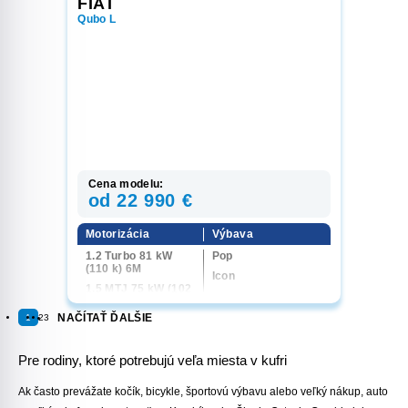
FIAT
(130 k) 6M
Qubo L
Cena modelu:
od 22 990 €
Motorizácia
Výbava
1.2 Turbo 81 kW
Pop
(110 k) 6M
Icon
1.5 MTJ 75 kW (102
La Prima
k) 6M
NAČÍTAŤ ĎALŠIE
1
2
3
1.5 MTJ 96 kW (130
k) 6M
Pre rodiny, ktoré potrebujú veľa miesta v kufri
Ak často prevážate kočík, bicykle, športovú výbavu alebo veľký nákup, auto