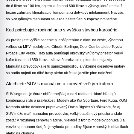
do 6 litrov na 100 km, objem kufra nad 600 litrov a výbavy, ktoré dnes už
bežne zahŕňajú klimatizáciu, tempomat či dotykový infotainment. Navyše,
so 6-stupňovým manuálom sa jazda nestratí ani v kopcovitom teréne.
Keď potrebujete rodinné auto s vyššou stavbou karosérie
Ak preferujete vyššie sedenie a lepší prehľad o dianí na ceste, výbornou
voľbou sú MPV modely ako
Citroën Berlingo
,
Opel Combo
alebo
Toyota
Proace City Verso
. Tieto autá ponúkajú obrovský vnútorný priestor, veľký
kufor často nad 850 litrov a zároveň prekvapia aj komfortom jazdy.
Manuálna prevodovka je tu samozrejmosťou a výkonné dieselové motory
sa hodia najmä na dlhé trasy alebo ak často jazdíte plne naložení.
Ak chcete SUV s manuálom a zároveň veľkým kufrom
SUV segment je čoraz obľúbenejší aj medzi rodinami, ktoré hľadajú
kombináciu štýlu a praktickosti. Modely ako
Kia Sportage
,
Ford Kuga
,
KGM
Korando
alebo dokonca pripravovaný
Dacia Bigster
sú dôkazom, že aj
SUV môže mať manuálnu prevodovku, veľký batožinový priestor a stále
zostať v rozumnej cenovej hladine. Niektoré z týchto modelov ponúkajú aj
verzie s pohonom 4x4, čo je výhoda pre rodiny žijúce v horských oblastiach
alebo na chalupe.