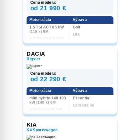
Cena modelu:
od 21 990 €
Motorizácia
Výbava
1.5 TSI ACT 85 kW
Golf
(115 k) 6M
Life
2.0 TDI 85 kW (115
Limited
k) 6M
1.5 TSI ACT 110 KW
DACIA
(150 k) 6M
Bigster
Cena modelu:
od 22 290 €
Motorizácia
Výbava
mild hybrid 140 103
Essential
kW (140 k) 6M
Expression
mild hybrid-G 140
Journey
LPG 103 kW (140 k)
6M
Extreme
KIA
K4 Sportswagon