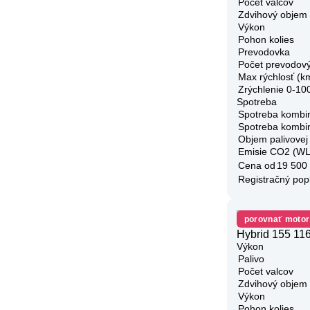
Počet valcov
Zdvihový objem
Výkon
Pohon kolies
Prevodovka
Počet prevodov
Max rýchlosť (k
Zrýchlenie 0-10
Spotreba
Spotreba kombi
Spotreba kombi
Objem palivovej
Emisie CO2 (W
Cena od
19 500
Registračný pop
porovnať motor
Hybrid 155 116
Výkon
Palivo
Počet valcov
Zdvihový objem
Výkon
Pohon kolies