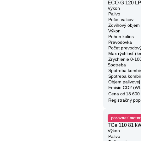
ECO-G 120 LP
Výkon
Palivo
Počet valcov
Zdvihový objem
Výkon
Pohon kolies
Prevodovka
Počet prevodov
Max rýchlosť (k
Zrýchlenie 0-10
Spotreba
Spotreba kombi
Spotreba kombi
Objem palivovej
Emisie CO2 (W
Cena od
18 600
Registračný pop
porovnať motor
TCe 110 81 kW
Výkon
Palivo