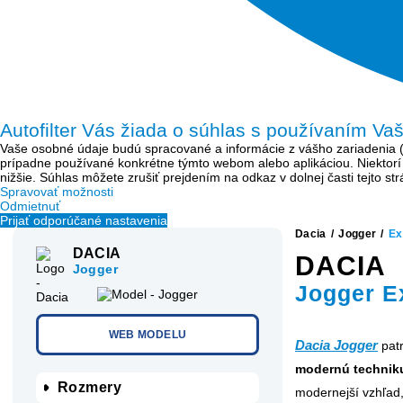
Autofilter Vás žiada o súhlas s používaním Va
Vaše osobné údaje budú spracované a informácie z vášho zariadenia (sú
prípadne používané konkrétne týmto webom alebo aplikáciou. Niektor
nižšie. Súhlas môžete zrušiť prejdením na odkaz v dolnej časti tejto s
Spravovať možnosti
Odmietnuť
Prijať odporúčané nastavenia
Dacia
/
Jogger
/
Ex
DACIA
DACIA
Jogger
Jogger E
WEB MODELU
Dacia Jogger
patr
modernú techni
Rozmery
modernejší vzhľad,