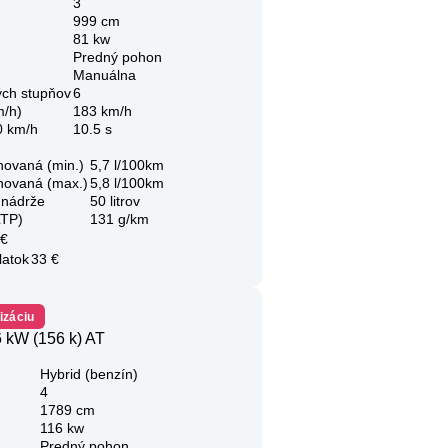
3
999 cm
81 kw
Predný pohon
Manuálna
ých stupňov
6
m/h)
183 km/h
0 km/h
10.5 s
novaná (min.)
5,7 l/100km
novaná (max.)
5,8 l/100km
 nádrže
50 litrov
LTP)
131 g/km
 €
latok
33 €
izáciu
 kW (156 k) AT
Hybrid (benzín)
4
1789 cm
116 kw
Predný pohon