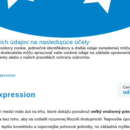
šich údajov na nasledujúce účely:
bory cookie, jedinečné identifikátory a ďalšie údaje zariadenia) môžu
í dodávatelia môžu spracúvať vaše osobné údaje na základe oprávnen
tránky alebo v našich pravidlách ochrany súkromia.
pression
Cen
od
xpression
í medzi málo áut na trhu, ktoré dokážu ponúknuť
veľký vnútorný pries
ku
bez toho, aby sa vzdialili rozumnej filozofii dostupnosti. Najnovšie úp
 lepšiu konektivitu a úspornejšie pohonné jednotky, no základná myšli