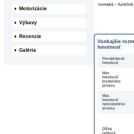
rovnaká – funkčné
Motorizácie
Výbavy
Recenzie
Vonkajšie rozm
hmotnosť
Galéria
Prevádzková
hmotnosť
Max.
hmotnosť
brzdeného
prívesu
Max.
hmotnosť
nebrzdeného
prívesu
Dĺžka
celková