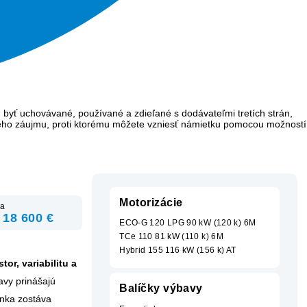
 byť uchovávané, používané a zdieľané s dodávateľmi tretích strán,
ého záujmu, proti ktorému môžete vzniesť námietku pomocou možností
Motorizácie
a
 18 600 €
ECO-G 120 LPG 90 kW (120 k) 6M
TCe 110 81 kW (110 k) 6M
Hybrid 155 116 kW (156 k) AT
tor, variabilitu a
ravy prinášajú
Balíčky výbavy
enka zostáva