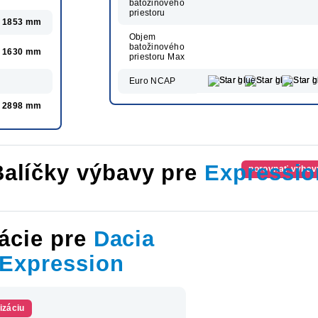
batožinového
priestoru
1853 mm
Objem
batožinového
1630 mm
priestoru Max
Euro NCAP
2898 mm
Balíčky výbavy pre
Expressio
porovnať výbav
ácie pre
Dacia
 Expression
izáciu