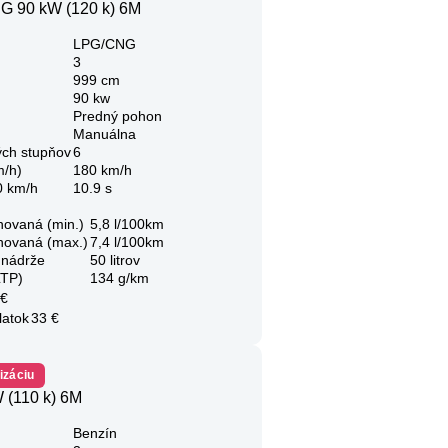
G 90 kW (120 k) 6M
LPG/CNG
3
999 cm
90 kw
Predný pohon
Manuálna
ých stupňov
6
m/h)
180 km/h
0 km/h
10.9 s
novaná (min.)
5,8 l/100km
novaná (max.)
7,4 l/100km
 nádrže
50 litrov
LTP)
134 g/km
 €
latok
33 €
izáciu
 (110 k) 6M
Benzín