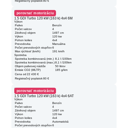
Registračný poplatok
80 €
porovnať motorizáciu
1.5 GDI Turbo 120 kW (163 k) 4x4 6M
Výkon
Palivo
Benzín
Počet valcov
4
Zdvihový objem
1497 cm
Výkon
120 kw
Pohon kolies
4x4
Prevodovka
Manuálna
Počet prevodových stupňov
6
Max rýchlosť (km/h)
191 km/h
Spotreba
Spotreba kombinovaná (min.)
8,1 l /100km
Spotreba kombinovaná (max.)
8,1 l /100km
Objem palivovej nádrže
50 litrov
Emisie CO2 (WLTP)
185 g/km
Cena od
22 430 €
Registračný poplatok
80 €
porovnať motorizáciu
1.5 GDI Turbo 120 kW (163 k) 4x4 6AT
Výkon
Palivo
Benzín
Počet valcov
4
Zdvihový objem
1497 cm
Výkon
120 kw
Pohon kolies
4x4
Prevodovka
Automatická
Počet prevodových stupňov
6