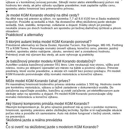
výbave a v konkrétnej cenovej ponuke. Silnejší motor alebo elektrifikovaný pohon má
hodnotu len vtedy, ak jeho výhodu využijete pravidelne; inak zaplatíte vyššiu cenu,
spotrebu alebo hmotnosť bez primeraného prínosu.
Je model KGM Korando vhodný na dlhé cesty?
Na dlhé trasy má priestor aj výkon, no spotreba 7,7 až 8,6 l/100 km si žiada realistický
rozpočet. Posúďte aj sedadlá a hluk. Na dostatočne dlhej skúšobnej jazde sledujte
sedadlá, hluk, stabilitu, tempomat, ovládanie a dojazd. Krátky okruh pri predajni
neukáže únavu po dvoch hodinách ani spotrebu pri bežnej diaľničnej rýchlosti a plnom
obsadení.
Praktickosť a alternatívy
S ktorými autami treba model KGM Korando porovnať?
Prirodzené alternatívy sú Dacia Duster, Hyundai Tucson, Kia Sportage, MG HS, Forthing
T5 a KGM Torres. Porovnajte rovnakú úroveň výbavy, konečnú cenu, priestor, jazdný
komfort, spotrebu alebo nabíjanie, záruku, servisnú sieť a zostatkovú hodnotu.
Prémiový znak má význam iba vtedy, ak auto vyhovuje aj prakticky.
Je batožinový priestor modelu KGM Korando dostatočný?
Autofilter uvádza batožinový priestor 551 litrov. Litre neukazujú tvar otvoru, výšku pod
roletou, rovinu po sklopení operadiel ani miesto na káble a povinnú výbavu. Prineste
predmety, ktoré vozíte pravidelne, a skúste ich naložiť bez pomoci predajcu. Pri modeli
KGM Korando porovnávajte vždy rovnakú motorizáciu a konečnú výbavu.
Môže model KGM Korando ťahať príves?
Pri maximálnej hmotnosti brzdeného prívesu stránka uvádza 1 500 kg. Hodnotu overte
pre konkrétnu motorizáciu, výbavu a ťažné zariadenie v dokumentácii vozidla. Do
zaťaženia započítajte posádku, batožinu aj zvislé zaťaženie; pri elektrifikovanom aute
sledujte vplyv na spotrebu a dojazd. Pri modeli KGM Korando porovnávajte vždy
rovnakú motorizáciu a konečnú výbavu.
Aký hlavný kompromis prináša model KGM Korando?
Hlavným kompromisom je, že jeho výrazná prednosť má aj cenu v podobe rozmerov,
hmotnosti, spotreby, priestoru alebo zložitejšej techniky. Spíšte si tri najčastejšie situácie
počas roka a posúďte ich samostatne. Auto má dobre fungovať v bežný utorok, nielen
na prezentácii.
Skúšobná jazda a reálna prevádzka
Čo si overiť na skúšobnej jazde s modelom KGM Korando?