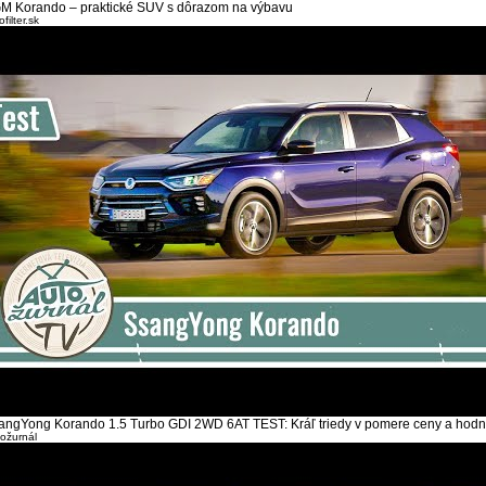
M Korando – praktické SUV s dôrazom na výbavu
filter.sk
angYong Korando 1.5 Turbo GDI 2WD 6AT TEST: Kráľ triedy v pomere ceny a hodn
ožurnál