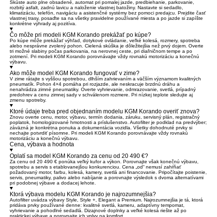
Skúste auto plne obsadené, automat pri pomalej jazde, predbiehanie, parkovanie,
rozbitý asfalt, zadnú lavicu a naloženie vlastnej batožiny. Nastavte si sedadlo,
klimatizáciu, telefón, navigáciu a asistenčné systémy bez pomoci predajcu. Prejdite časť
vlastnej trasy, posaďte sa na všetky pravidelne používané miesta a po jazde si zapíšte
konkrétne výhrady aj pozitíva.
Čo môže pri modeli KGM Korando prekážať po kúpe?
Po kúpe môže prekážať výhľad, dotykové ovládanie, veľké kolesá, rozmery, spotreba
alebo nesprávne zvolený pohon. Cielená skúška je dôležitejšia než prvý dojem. Overte
tri možné slabiny počas parkovania, na nerovnej ceste, pri diaľničnom tempe a po
zotmení. Pri modeli KGM Korando porovnávajte vždy rovnakú motorizáciu a konečnú
výbavu.
Ako môže model KGM Korando fungovať v zime?
V zime rátajte s vyššou spotrebou, dlhším zahrievaním a väčším významom kvalitných
pneumatík. Pohon 4×4 pomáha pri rozjazde, ale neskracuje brzdnú dráhu a
nenahrádza zimné pneumatiky. Overte vyhrievanie, odmrazovanie, svetlá, prípadný
predohrev a cenu zimnej sady v schválenom rozmere. Pri nízkej teplote sledujte aj
zmenu spotreby.
Ktoré údaje treba pred objednaním modelu KGM Korando overiť znova?
Znovu overte cenu, motor, výbavu, termín dodania, záruku, servisný plán, registračný
poplatok, homologizované hmotnosti a príslušenstvo. Autofilter je podklad na predvýber;
záväzná je konkrétna ponuka a dokumentácia vozidla. Všetky dohodnuté prvky si
nechajte potvrdiť písomne. Pri modeli KGM Korando porovnávajte vždy rovnakú
motorizáciu a konečnú výbavu.
Cena, výbava a hodnota
Oplatí sa model KGM Korando za cenu od 20 490 €?
Za cenu od 20 490 € ponúka veľký kufor a výkon. Porovnajte však konečnú výbavu,
spotrebu a servis s etablovanejšou konkurenciou. Cena „od“ nemusí zahŕňať
požadovaný motor, farbu, kolesá, kamery, svetlá ani financovanie. Pripočítajte poistenie,
servis, pneumatiky, palivo alebo nabíjanie a porovnajte výsledok s dvoma alternatívami
pri podobnej výbave a dodacej lehote.
Ktorá výbava modelu KGM Korando je najrozumnejšia?
Autofilter uvádza výbavy Style, Style +, Elegant a Premium. Najrozumnejšia je tá, ktorá
pridáva prvky používané denne: kvalitné svetlá, kameru, adaptívny tempomat,
vyhrievanie a pohodlné sedadlá. Dizajnové doplnky a veľké kolesá riešte až po
praktickej výbave a porovnajte ich vplyv na komfort.