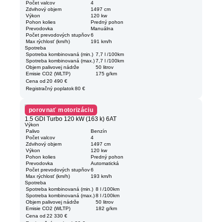
Počet valcov
4
Zdvihový objem
1497 cm
Výkon
120 kw
Pohon kolies
Predný pohon
Prevodovka
Manuálna
Počet prevodových stupňov
6
Max rýchlosť (km/h)
191 km/h
Spotreba
Spotreba kombinovaná (min.)
7,7 l /100km
Spotreba kombinovaná (max.)
7,7 l /100km
Objem palivovej nádrže
50 litrov
Emisie CO2 (WLTP)
175 g/km
Cena od
20 490 €
Registračný poplatok
80 €
porovnať motorizáciu
1.5 GDI Turbo 120 kW (163 k) 6AT
Výkon
Palivo
Benzín
Počet valcov
4
Zdvihový objem
1497 cm
Výkon
120 kw
Pohon kolies
Predný pohon
Prevodovka
Automatická
Počet prevodových stupňov
6
Max rýchlosť (km/h)
193 km/h
Spotreba
Spotreba kombinovaná (min.)
8 l /100km
Spotreba kombinovaná (max.)
8 l /100km
Objem palivovej nádrže
50 litrov
Emisie CO2 (WLTP)
182 g/km
Cena od
22 330 €