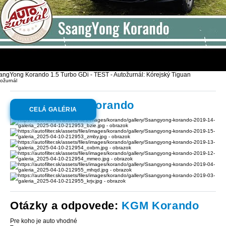
angYong Korando 1.5 Turbo GDi - TEST - Autožurnál: Kórejský Tiguan
ožurnál
Galéria:
KGM Korando
CELÁ GALÉRIA
Otázky a odpovede:
KGM Korando
Pre koho je auto vhodné