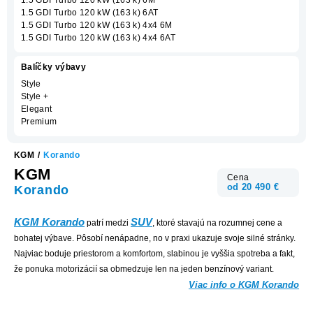
1.5 GDI Turbo 120 kW (163 k) 6AT
1.5 GDI Turbo 120 kW (163 k) 4x4 6M
1.5 GDI Turbo 120 kW (163 k) 4x4 6AT
Balíčky výbavy
Style
Style +
Elegant
Premium
KGM
/
Korando
KGM
Cena
od 20 490 €
Korando
KGM Korando
SUV
patrí medzi
, ktoré stavajú na rozumnej cene a
bohatej výbave. Pôsobí nenápadne, no v praxi ukazuje svoje silné stránky.
Najviac boduje priestorom a komfortom, slabinou je vyššia spotreba a fakt,
že ponuka motorizácií sa obmedzuje len na jeden benzínový variant.
Viac info o KGM Korando