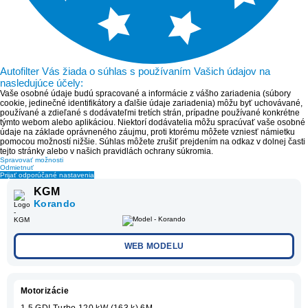
Autofilter Vás žiada o súhlas s používaním Vašich údajov na
nasledujúce účely:
Vaše osobné údaje budú spracované a informácie z vášho zariadenia (súbory
cookie, jedinečné identifikátory a ďalšie údaje zariadenia) môžu byť uchovávané,
používané a zdieľané s dodávateľmi tretích strán, prípadne používané konkrétne
týmto webom alebo aplikáciou. Niektorí dodávatelia môžu spracúvať vaše osobné
údaje na základe oprávneného záujmu, proti ktorému môžete vzniesť námietku
pomocou možností nižšie. Súhlas môžete zrušiť prejdením na odkaz v dolnej časti
tejto stránky alebo v našich pravidlách ochrany súkromia.
Spravovať možnosti
Odmietnuť
Prijať odporúčané nastavenia
KGM
Korando
WEB MODELU
Motorizácie
1.5 GDI Turbo 120 kW (163 k) 6M