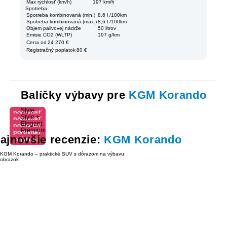
Max rýchlosť (km/h)
197 km/h
Spotreba
Spotreba kombinovaná (min.)
8,6 l /100km
Spotreba kombinovaná (max.)
8,6 l /100km
Objem palivovej nádrže
50 litrov
Emisie CO2 (WLTP)
197 g/km
Cena od
24 270 €
Registračný poplatok
80 €
Balíčky výbavy pre
KGM Korando
Style
porovnať
Style +
porovnať
výbavu
Elegant
porovnať
výbavu
Premium
porovnať
výbavu
ajnovšie recenzie:
KGM Korando
výbavu