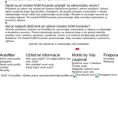
Oplatí sa pri modeli KGM Korando priplatiť za výkonnejšiu verziu?
Príplatok za výkon má zmysel pri častom diaľničnom jazdení, plnom zaťažení, ťahaní
alebo vedomej kúpe športového charakteru. Ak jazdíte pokojne a prevažne v meste,
základnejšia verzia môže byť príjemnejšia aj lacnejšia. Rozdiel si nechajte naceniť pri
rovnakej výbave. Pri modeli KGM Korando porovnávajte vždy rovnakú motorizáciu a
konečnú výbavu.
Aký je najlepší ďalší krok pri výbere modelu KGM Korando?
Otvorte modelovú stránku na Autofilter.sk, porovnajte motorizácie a výbavy a vyžiadajte
si konkrétnu ponuku. Potom absolvujte jazdu na vlastnej trase a do jednej tabuľky
zapíšte cenu, priestor, spotrebu, poistenie, servis a tri osobné kompromisy pri každom
finalistovi. Pri modeli KGM Korando porovnávajte vždy rovnakú motorizáciu a konečnú
výbavu.
Začnite nás sledovať a odoberajte náš newsletter
Autofilter
Užitočné informácie
Mohlo by Vás
Podpora
Nové autá podľa
Aké auto kúpiť? 10 najlacnejších áut
zaujímať
Kontakty
kategórie
roku 2026
Reklama
Rodinné auto 7-miestne
Nové autá podľa
Ako prihlásiť nové auto
Čínske autá
značky
Kedy kúpiť nové auto?
Najlepšie rodinné auto
Novinky
Rodinné auto 4x4
2026 © Autofilter, Všetky práva vyhradené
info@autofilter.sk