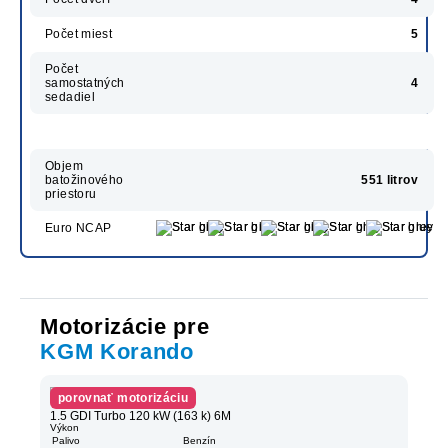
Počet miest
5
Počet
samostatných
4
sedadiel
Objem
batožinového
551 litrov
priestoru
Euro NCAP
Motorizácie pre
KGM Korando
porovnať motorizáciu
1.5 GDI Turbo 120 kW (163 k) 6M
Výkon
Palivo
Benzín