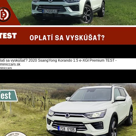
latí sa vyskúšať? 2020 SsangYong Korando 1.5 e-XGI Premium TEST -
miniccars.sk
iniccars