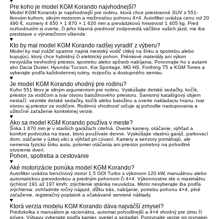
Pre koho je model KGM Korando najvhodnejší?
Model KGM Korando je najvhodnejší pre rodinu, ktorá chce priestranné SUV s 551-
litrovým kufrom, silným motorom a možnosťou pohonu 4×4. Autofilter uvádza cenu od 20
490 €, rozmery 4 450 × 1 870 × 1 620 mm a prevádzkovú hmotnosť 1 405 kg. Pred
rozhodnutím si overte, či jeho hlavná prednosť zodpovedá väčšine vašich jázd, nie iba
predstave o výnimočnom víkende.
Kto by mal model KGM Korando radšej vyradiť z výberu?
Model by mal zvážiť opatrne najmä mestský vodič citlivý na šírku a spotrebu alebo
kupujúci, ktorý chce hybridný či elektrický pohon. Prémiové materiály ani výkon
nevyvážia nevhodný priestor, spotrebu alebo spôsob nabíjania. Porovnajte ho s autami
ako Dacia Duster, Hyundai Tucson, Kia Sportage, MG HS, Forthing T5 a KGM Torres a
vyberajte podľa každodennej rutiny, rozpočtu a dostupného servisu.
Je model KGM Korando vhodný pre rodinu?
Kufor 551 litrov je silným argumentom pre rodinu. Vyskúšajte detské sedačky, kočík,
priestor za vodičom a tvar otvoru batožinového priestoru. Samotný katalógový objem
nestačí: vezmite detské sedačky, kočík alebo batožinu a overte nakladaciu hranu, tvar
otvoru aj priestor za vodičom. Rodinnú vhodnosť určuje aj pohodlie nastupovania a
užitočné zaťaženie konkrétnej verzie.
Ako sa model KGM Korando používa v meste?
Šírka 1 870 mm je v starších garážach citeľná. Overte kamery, otáčanie, výhľad a
komfort podvozka na trase, ktorú používate denne. Vyskúšajte vlastnú garáž, parkovací
dom, otáčanie v úzkej ulici a výhľad pri cúvaní. Kamery a senzory pomáhajú, ale
nemenia fyzickú šírku auta, polomer otáčania ani priestor potrebný na pohodlné
otvorenie dverí.
Pohon, spotreba a cestovanie
Aké motorizácie ponúka model KGM Korando?
Autofilter uvádza benzínový motor 1.5 GDI Turbo s výkonom 120 kW, manuálnou alebo
automatickou prevodovkou a predným pohonom či 4×4. Výkonnostne ide o maximálnu
rýchlosť 191 až 197 km/h; zrýchlenie stránka neuvádza. Motor nevyberajte iba podľa
zrýchlenia: zohľadnite ročný nájazd, dĺžku trás, nabíjanie, potrebu pohonu 4×4, plné
zaťaženie, registračný poplatok a očakávané servisné náklady.
Ktorá verzia modelu KGM Korando dáva najväčší zmysel?
Predokolka s manuálom je racionálna, automat pohodlnejší a 4×4 vhodný pre zimu či
príves. Výbavu vyberajte podľa kamier, svetiel a sedadiel. Porovnajte verzie pri rovnakej