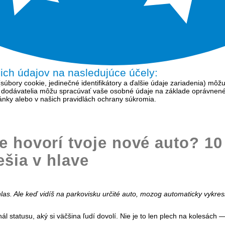
šich údajov na nasledujúce účely:
bory cookie, jedinečné identifikátory a ďalšie údaje zariadenia) môžu
í dodávatelia môžu spracúvať vaše osobné údaje na základe oprávnen
tránky alebo v našich pravidlách ochrany súkromia.
e hovorí tvoje nové auto? 10
ešia v hlave
las. Ale keď vidíš na parkovisku určité auto, mozog automaticky vykreslí
nál statusu, aký si väčšina ľudí dovolí. Nie je to len plech na kolesách 