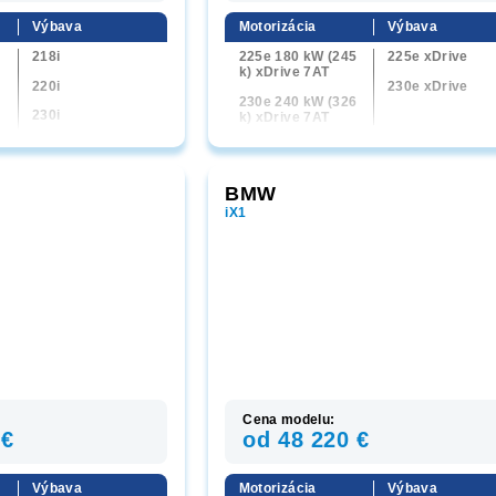
1
Výbava
Motorizácia
Výbava
218i
225e 180 kW (245
225e xDrive
k) xDrive 7AT
220i
230e xDrive
230e 240 kW (326
230i
k) xDrive 7AT
M240i xDrive
0
220d
BMW
iX1
Cena modelu:
 €
od 48 220 €
Výbava
Motorizácia
Výbava