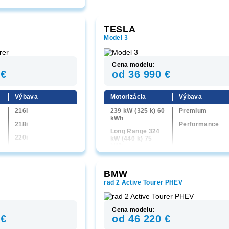
M135 xDrive
118d
TESLA
3
120d
Model 3
Cena modelu:
 €
od 36 990 €
Výbava
Motorizácia
Výbava
216i
239 kW (325 k) 60
Premium
kWh
218i
Performance
Long Range 324
220i
kW (440 k) 75
kWh
223i xDrive
Performance 461
218d
kW (627 k) 4x4 78
BMW
0
kWh
220d
rad 2 Active Tourer PHEV
Long Range 324
223d xDrive
3
kW (440 k) 4x4 75
kWh
Cena modelu:
 €
od 46 220 €