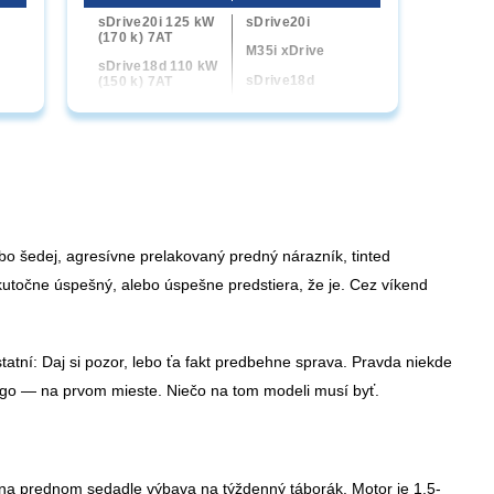
sDrive20i 125 kW
sDrive20i
(170 k) 7AT
M35i xDrive
sDrive18d 110 kW
sDrive18d
(150 k) 7AT
sDrive20d
sDrive20d 120
kW (163 k) 7AT
xDrive20d
xDrive20d 120
kW (163 k) 7AT
M35i xDrive 221
kW (300 k) 7AT
ebo šedej, agresívne prelakovaný predný nárazník, tinted
utočne úspešný, alebo úspešne predstiera, že je. Cez víkend
atní: Daj si pozor, lebo ťa fakt predbehne sprava. Pravda niekde
go — na prvom mieste. Niečo na tom modeli musí byť.
, na prednom sedadle výbava na týždenný táborák.
Motor je 1,5-