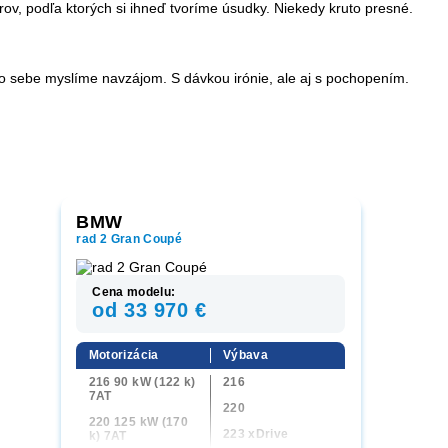
rov, podľa ktorých si ihneď tvoríme úsudky. Niekedy kruto presné.
i o sebe myslíme navzájom. S dávkou irónie, ale aj s pochopením.
BMW
rad 2 Gran Coupé
Cena modelu:
od 33 970 €
Motorizácia
Výbava
216 90 kW (122 k)
216
7AT
220
220 125 kW (170
223 xDrive
k) 7AT