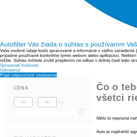
Autofilter Vás žiada o súhlas s používaním Va
Vaše osobné údaje budú spracované a informácie z vášho zariadenia (sú
prípadne používané konkrétne týmto webom alebo aplikáciou. Niektor
nižšie. Súhlas môžete zrušiť prejdením na odkaz v dolnej časti tejto s
Spravovať možnosti
Odmietnuť
Prijať odporúčané nastavenia
Čo o teb
CENA
všetci ri
Eur
Nikto to neprizná nah
Auto je najdrahší sig