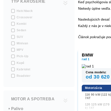
TYP KAROSÉRIE
Keď psychológovia sk
Niekedy úplne vedľa.
Hatchback
Crossover
Nasledujúcich desať 
Kombi
Každý z nás je v niek
Sedan
Článok pokračuje po
SUV
Minivan
MPV
BMW
Pick-Up
rad 1
Kupé
Kabriolet
Cena modelu:
Roadster
od 30 620
Motorizácia
116 90 kW (122 k
7AT
MOTOR A SPOTREBA
120 125 kW (170
k) 7AT
Palivo