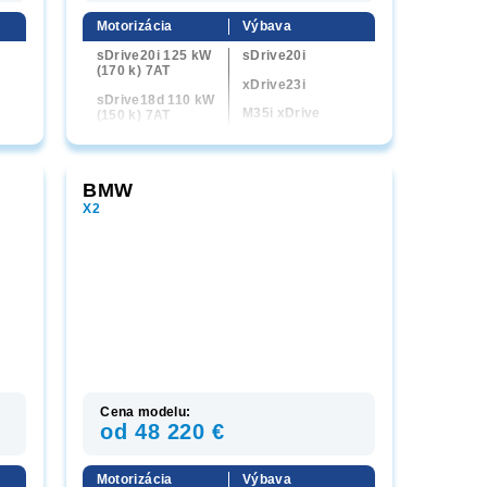
Motorizácia
Výbava
sDrive20i 125 kW
sDrive20i
(170 k) 7AT
xDrive23i
sDrive18d 110 kW
M35i xDrive
(150 k) 7AT
sDrive18d
xDrive20d 120
kW (163 k) 7AT
sDrive20d
BMW
xDrive23i 160 kW
xDrive20d
(218 k) 7AT
X2
xDrive23d
xDrive23d 155
kW (211 k) 7AT
M35i xDrive 221
kW (300 k) 7AT
Cena modelu:
od 48 220 €
Motorizácia
Výbava