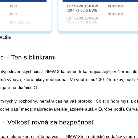
318i
eDrive20 150 kW
eDrive20
(204 k) 66,5 kWh
320i
xDrive30
0
xDrive30 230 kW
320i xDrive
(313 k) 66,5 kWh
330i xDrive
ALŠIE
M340i xDrive
318d
320d
 – Ten s blinkrami
0
320d xDrive
0
330d xDrive
otyp slovenských ciest. BMW 3-ka alebo 5-ka, najčastejšie v čiernej al
M340d xDrive
eľná výbava, ktorú nikdy neobjednal.
Vo vnútri: muž 30–45 rokov, buď sk
ilgate na diaľnici D1.
6
m rýchly, rozhodný, nemám čas na váš protokol. Čo si o ňom myslia ost
očne patrí medzi najpredávanejšie jazdené autá v Európe podľa Carva
– Veľkosť rovná sa bezpečnosť
uan, alebo keď si trúfa na viac — BMW X5. Tri detské sedačky vzadu