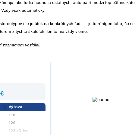
úmajú, ako ľudia hodnotia ostatných, auto patrí medzi top päť indikáto
 Vždy však automaticky.
stereotypov nie je útok na konkrétnych ľudí — je to röntgen toho, čo s
torom z týchto škatúľok, len to nie vždy vieme.
d zoznamom vozidiel.
 €
Výbava
)
116
120
123 xDrive