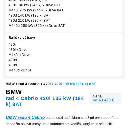
430i 180 kW (245 k) xDrive 8AT
M440i 275 kW (374 k) xDrive 8AT
420d 140 kW (190 k) 8AT
430d 210 kW (286 k) 8AT
M440d 250 kW (340 k) xDrive 8AT
Balíčky výbavy
420i
430i xDrive
M440i xDrive
420d
430d
M440d xDrive
BMW
/
rad 4 Cabrio
/
420i
/
420i 135 kW (184 k) 8AT
BMW
Cena
rad 4 Cabrio 420i 135 kW (184
od 63 420 €
k) 8AT
BMW radu 4 Cabrio
patrí medzi autá, ktoré sa už pri prvom pohľade
nesnažia osloviť masy. Je to kabriolet pre vodiča, ktorý chce stále cítiť