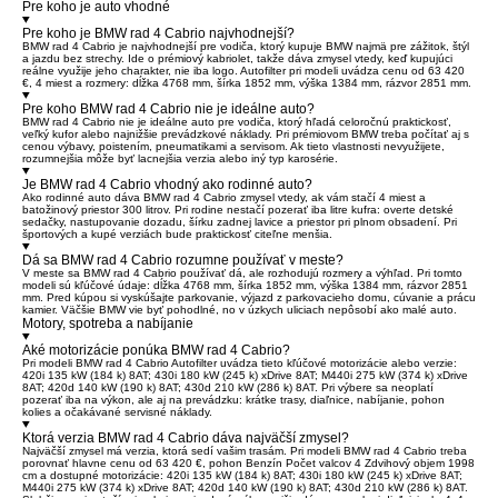
Pre koho je auto vhodné
Pre koho je BMW rad 4 Cabrio najvhodnejší?
BMW rad 4 Cabrio je najvhodnejší pre vodiča, ktorý kupuje BMW najmä pre zážitok, štýl
a jazdu bez strechy. Ide o prémiový kabriolet, takže dáva zmysel vtedy, keď kupujúci
reálne využije jeho charakter, nie iba logo. Autofilter pri modeli uvádza cenu od 63 420
€, 4 miest a rozmery: dĺžka 4768 mm, šírka 1852 mm, výška 1384 mm, rázvor 2851 mm.
Pre koho BMW rad 4 Cabrio nie je ideálne auto?
BMW rad 4 Cabrio nie je ideálne auto pre vodiča, ktorý hľadá celoročnú praktickosť,
veľký kufor alebo najnižšie prevádzkové náklady. Pri prémiovom BMW treba počítať aj s
cenou výbavy, poistením, pneumatikami a servisom. Ak tieto vlastnosti nevyužijete,
rozumnejšia môže byť lacnejšia verzia alebo iný typ karosérie.
Je BMW rad 4 Cabrio vhodný ako rodinné auto?
Ako rodinné auto dáva BMW rad 4 Cabrio zmysel vtedy, ak vám stačí 4 miest a
batožinový priestor 300 litrov. Pri rodine nestačí pozerať iba litre kufra: overte detské
sedačky, nastupovanie dozadu, šírku zadnej lavice a priestor pri plnom obsadení. Pri
športových a kupé verziách bude praktickosť citeľne menšia.
Dá sa BMW rad 4 Cabrio rozumne používať v meste?
V meste sa BMW rad 4 Cabrio používať dá, ale rozhodujú rozmery a výhľad. Pri tomto
modeli sú kľúčové údaje: dĺžka 4768 mm, šírka 1852 mm, výška 1384 mm, rázvor 2851
mm. Pred kúpou si vyskúšajte parkovanie, výjazd z parkovacieho domu, cúvanie a prácu
kamier. Väčšie BMW vie byť pohodlné, no v úzkych uliciach nepôsobí ako malé auto.
Motory, spotreba a nabíjanie
Aké motorizácie ponúka BMW rad 4 Cabrio?
Pri modeli BMW rad 4 Cabrio Autofilter uvádza tieto kľúčové motorizácie alebo verzie:
420i 135 kW (184 k) 8AT; 430i 180 kW (245 k) xDrive 8AT; M440i 275 kW (374 k) xDrive
8AT; 420d 140 kW (190 k) 8AT; 430d 210 kW (286 k) 8AT. Pri výbere sa neoplatí
pozerať iba na výkon, ale aj na prevádzku: krátke trasy, diaľnice, nabíjanie, pohon
kolies a očakávané servisné náklady.
Ktorá verzia BMW rad 4 Cabrio dáva najväčší zmysel?
Najväčší zmysel má verzia, ktorá sedí vašim trasám. Pri modeli BMW rad 4 Cabrio treba
porovnať hlavne cenu od 63 420 €, pohon Benzín Počet valcov 4 Zdvihový objem 1998
cm a dostupné motorizácie: 420i 135 kW (184 k) 8AT; 430i 180 kW (245 k) xDrive 8AT;
M440i 275 kW (374 k) xDrive 8AT; 420d 140 kW (190 k) 8AT; 430d 210 kW (286 k) 8AT.