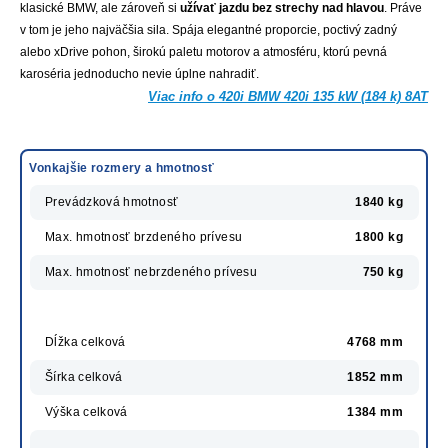
klasické BMW, ale zároveň si
užívať jazdu bez strechy nad hlavou
. Práve
v tom je jeho najväčšia sila. Spája elegantné proporcie, poctivý zadný
alebo xDrive pohon, širokú paletu motorov a atmosféru, ktorú pevná
karoséria jednoducho nevie úplne nahradiť.
Viac info o 420i BMW 420i 135 kW (184 k) 8AT
Vonkajšie rozmery a hmotnosť
Prevádzková hmotnosť
1840 kg
Max. hmotnosť brzdeného prívesu
1800 kg
Max. hmotnosť nebrzdeného prívesu
750 kg
Dĺžka celková
4768 mm
Šírka celková
1852 mm
Výška celková
1384 mm