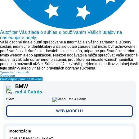
Autofilter Vás žiada o súhlas s používaním Vašich údajov na
nasledujúce účely:
Vaše osobné údaje budú spracované a informácie z vášho zariadenia (súbory
cookie, jedinečné identifikátory a ďalšie údaje zariadenia) môžu byť uchovávané,
používané a zdieľané s dodávateľmi tretích strán, prípadne používané konkrétne
týmto webom alebo aplikáciou. Niektorí dodávatelia môžu spracúvať vaše osobné
údaje na základe oprávneného záujmu, proti ktorému môžete vzniesť námietku
pomocou možností nižšie. Súhlas môžete zrušiť prejdením na odkaz v dolnej časti
tejto stránky alebo v našich pravidlách ochrany súkromia.
Spravovať možnosti
Odmietnuť
Prijať odporúčané nastavenia
BMW
rad 4 Cabrio
WEB MODELU
Motorizácie
420i 135 kW (184 k) 8AT