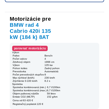
Motorizácie pre
BMW rad 4
Cabrio 420i 135
kW (184 k) 8AT
porovnať motorizáciu
Výkon
Palivo
Benzín
Počet valcov
4
Zdvihový objem
1998 cm
Výkon
135 kw
Pohon kolies
Zadný pohon
Prevodovka
Automatická
Počet prevodových stupňov
8
Max rýchlosť (km/h)
236 km/h
Zrýchlenie 0-100 km/h
8.2 s
Spotreba
Spotreba kombinovaná (min.)
6,7 l/100km
Spotreba kombinovaná (max.)
6,7 l/100km
Objem palivovej nádrže
59 litrov
Emisie CO2 (WLTP)
152 g/km
Cena od
63 420 €
Registračný poplatok
120 €