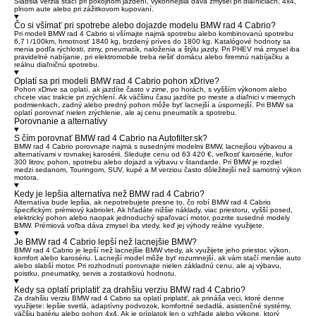
Slabšia verzia stačí pri pokojnom jazdení, výkonnejšia dáva zmysel pri diaľniciach, 4x4,
plnom aute alebo pri zážitkovom kupovaní.
Čo si všímať pri spotrebe alebo dojazde modelu BMW rad 4 Cabrio?
Pri modeli BMW rad 4 Cabrio si všímajte najmä spotrebu alebo kombinovanú spotrebu
6,7 l /100km, hmotnosť 1840 kg, brzdený príves do 1800 kg. Katalógové hodnoty sa
menia podľa rýchlosti, zimy, pneumatík, naloženia a štýlu jazdy. Pri PHEV má zmysel iba
pravidelné nabíjanie, pri elektromobile treba riešiť domácu alebo firemnú nabíjačku a
reálnu diaľničnú spotrebu.
Oplatí sa pri modeli BMW rad 4 Cabrio pohon xDrive?
Pohon xDrive sa oplatí, ak jazdíte často v zime, po horách, s vyšším výkonom alebo
chcete viac trakcie pri zrýchlení. Ak väčšinu času jazdíte po meste a diaľnici v miernych
podmienkach, zadný alebo predný pohon môže byť lacnejší a úspornejší. Pri BMW sa
oplatí porovnať nielen zrýchlenie, ale aj cenu pneumatík a spotrebu.
Porovnanie a alternatívy
S čím porovnať BMW rad 4 Cabrio na Autofilter.sk?
BMW rad 4 Cabrio porovnajte najmä s susednými modelmi BMW, lacnejšou výbavou a
alternatívami v rovnakej karosérii. Sledujte cenu od 63 420 €, veľkosť karosérie, kufor
300 litrov, pohon, spotrebu alebo dojazd a výbavu v štandarde. Pri BMW je rozdiel
medzi sedanom, Touringom, SUV, kupé a M verziou často dôležitejší než samotný výkon
motora.
Kedy je lepšia alternatíva než BMW rad 4 Cabrio?
Alternatíva bude lepšia, ak nepotrebujete presne to, čo robí BMW rad 4 Cabrio
špecifickým: prémiový kabriolet. Ak hľadáte nižšie náklady, viac priestoru, vyšší posed,
elektrický pohon alebo naopak jednoduchý spaľovací motor, pozrite susedné modely
BMW. Prémiová voľba dáva zmysel iba vtedy, keď jej výhody reálne využijete.
Je BMW rad 4 Cabrio lepší než lacnejšie BMW?
BMW rad 4 Cabrio je lepší než lacnejšie BMW vtedy, ak využijete jeho priestor, výkon,
komfort alebo karosériu. Lacnejší model môže byť rozumnejší, ak vám stačí menšie auto
alebo slabší motor. Pri rozhodnutí porovnajte nielen základnú cenu, ale aj výbavu,
poistku, pneumatiky, servis a zostatkovú hodnotu.
Kedy sa oplatí priplatiť za drahšiu verziu BMW rad 4 Cabrio?
Za drahšiu verziu BMW rad 4 Cabrio sa oplatí priplatiť, ak prináša veci, ktoré denne
využijete: lepšie svetlá, adaptívny podvozok, komfortné sedadlá, asistenčné systémy,
väčšiu batériu alebo pohon 4x4. Ak je príplatok len o vzhľade alebo výkone, ktorý