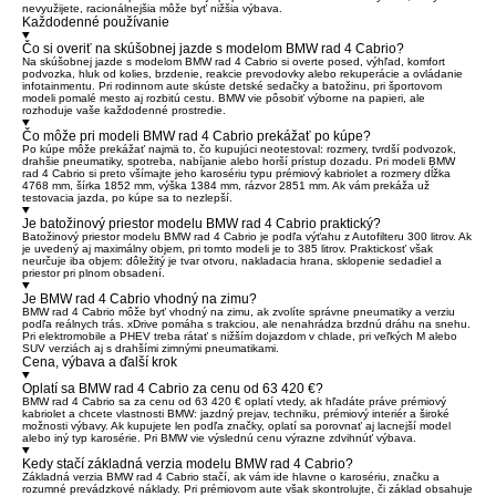
nevyužijete, racionálnejšia môže byť nižšia výbava.
Každodenné používanie
Čo si overiť na skúšobnej jazde s modelom BMW rad 4 Cabrio?
Na skúšobnej jazde s modelom BMW rad 4 Cabrio si overte posed, výhľad, komfort
podvozka, hluk od kolies, brzdenie, reakcie prevodovky alebo rekuperácie a ovládanie
infotainmentu. Pri rodinnom aute skúste detské sedačky a batožinu, pri športovom
modeli pomalé mesto aj rozbitú cestu. BMW vie pôsobiť výborne na papieri, ale
rozhoduje vaše každodenné prostredie.
Čo môže pri modeli BMW rad 4 Cabrio prekážať po kúpe?
Po kúpe môže prekážať najmä to, čo kupujúci neotestoval: rozmery, tvrdší podvozok,
drahšie pneumatiky, spotreba, nabíjanie alebo horší prístup dozadu. Pri modeli BMW
rad 4 Cabrio si preto všímajte jeho karosériu typu prémiový kabriolet a rozmery dĺžka
4768 mm, šírka 1852 mm, výška 1384 mm, rázvor 2851 mm. Ak vám prekáža už
testovacia jazda, po kúpe sa to nezlepší.
Je batožinový priestor modelu BMW rad 4 Cabrio praktický?
Batožinový priestor modelu BMW rad 4 Cabrio je podľa výťahu z Autofilteru 300 litrov. Ak
je uvedený aj maximálny objem, pri tomto modeli je to 385 litrov. Praktickosť však
neurčuje iba objem: dôležitý je tvar otvoru, nakladacia hrana, sklopenie sedadiel a
priestor pri plnom obsadení.
Je BMW rad 4 Cabrio vhodný na zimu?
BMW rad 4 Cabrio môže byť vhodný na zimu, ak zvolíte správne pneumatiky a verziu
podľa reálnych trás. xDrive pomáha s trakciou, ale nenahrádza brzdnú dráhu na snehu.
Pri elektromobile a PHEV treba rátať s nižším dojazdom v chlade, pri veľkých M alebo
SUV verziách aj s drahšími zimnými pneumatikami.
Cena, výbava a ďalší krok
Oplatí sa BMW rad 4 Cabrio za cenu od 63 420 €?
BMW rad 4 Cabrio sa za cenu od 63 420 € oplatí vtedy, ak hľadáte práve prémiový
kabriolet a chcete vlastnosti BMW: jazdný prejav, techniku, prémiový interiér a široké
možnosti výbavy. Ak kupujete len podľa značky, oplatí sa porovnať aj lacnejší model
alebo iný typ karosérie. Pri BMW vie výslednú cenu výrazne zdvihnúť výbava.
Kedy stačí základná verzia modelu BMW rad 4 Cabrio?
Základná verzia BMW rad 4 Cabrio stačí, ak vám ide hlavne o karosériu, značku a
rozumné prevádzkové náklady. Pri prémiovom aute však skontrolujte, či základ obsahuje