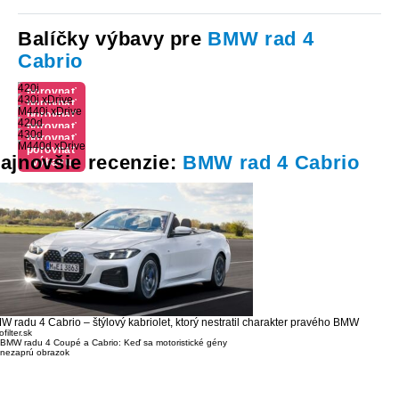
Balíčky výbavy pre
BMW rad 4
Cabrio
420i
porovnať
430i xDrive
porovnať
výbavu
M440i xDrive
porovnať
výbavu
420d
porovnať
výbavu
430d
porovnať
výbavu
M440d xDrive
porovnať
výbavu
ajnovšie recenzie:
BMW rad 4 Cabrio
výbavu
W radu 4 Cabrio – štýlový kabriolet, ktorý nestratil charakter pravého BMW
filter.sk