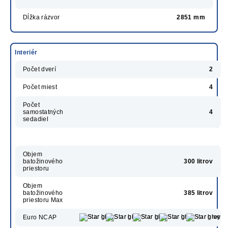
Dĺžka rázvor
2851 mm
Interiér
Počet dverí
2
Počet miest
4
Počet
samostatných
4
sedadiel
Objem
batožinového
300 litrov
priestoru
Objem
batožinového
385 litrov
priestoru Max
Euro NCAP