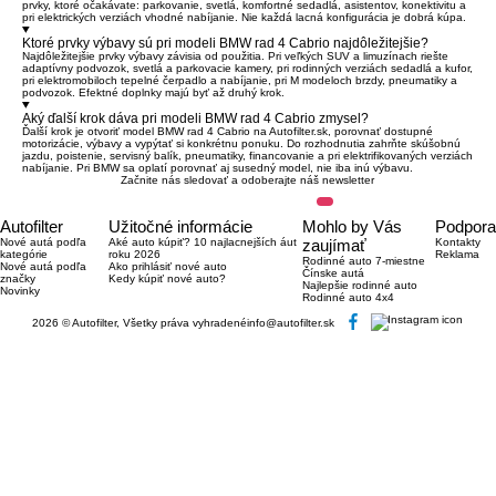
prvky, ktoré očakávate: parkovanie, svetlá, komfortné sedadlá, asistentov, konektivitu a
pri elektrických verziách vhodné nabíjanie. Nie každá lacná konfigurácia je dobrá kúpa.
Ktoré prvky výbavy sú pri modeli BMW rad 4 Cabrio najdôležitejšie?
Najdôležitejšie prvky výbavy závisia od použitia. Pri veľkých SUV a limuzínach riešte
adaptívny podvozok, svetlá a parkovacie kamery, pri rodinných verziách sedadlá a kufor,
pri elektromobiloch tepelné čerpadlo a nabíjanie, pri M modeloch brzdy, pneumatiky a
podvozok. Efektné doplnky majú byť až druhý krok.
Aký ďalší krok dáva pri modeli BMW rad 4 Cabrio zmysel?
Ďalší krok je otvoriť model BMW rad 4 Cabrio na Autofilter.sk, porovnať dostupné
motorizácie, výbavy a vypýtať si konkrétnu ponuku. Do rozhodnutia zahrňte skúšobnú
jazdu, poistenie, servisný balík, pneumatiky, financovanie a pri elektrifikovaných verziách
nabíjanie. Pri BMW sa oplatí porovnať aj susedný model, nie iba inú výbavu.
Začnite nás sledovať a odoberajte náš newsletter
Autofilter
Užitočné informácie
Mohlo by Vás
Podpora
Nové autá podľa
Aké auto kúpiť? 10 najlacnejších áut
zaujímať
Kontakty
kategórie
roku 2026
Reklama
Rodinné auto 7-miestne
Nové autá podľa
Ako prihlásiť nové auto
Čínske autá
značky
Kedy kúpiť nové auto?
Najlepšie rodinné auto
Novinky
Rodinné auto 4x4
2026 © Autofilter, Všetky práva vyhradené
info@autofilter.sk