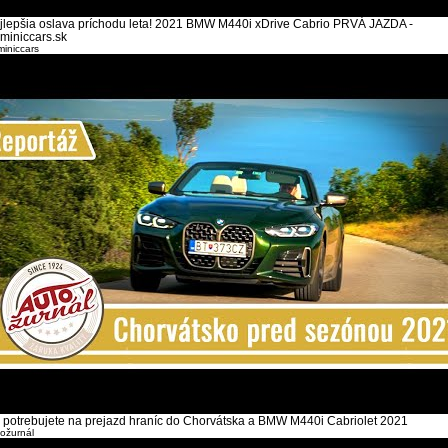
jlepšia oslava príchodu leta! 2021 BMW M440i xDrive Cabrio PRVÁ JAZDA -
miniccars.sk
iniccars
 potrebujete na prejazd hraníc do Chorvátska a BMW M440i Cabriolet 2021
ožurnál