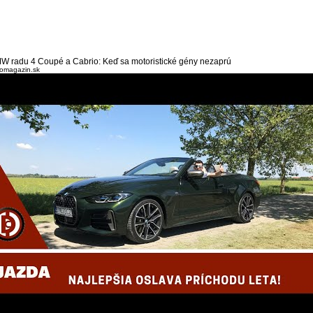
W radu 4 Coupé a Cabrio: Keď sa motoristické gény nezaprú
omagazin.sk