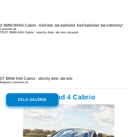
st: BMW M440i Cabrio - Keď leto, tak kabriolet. Keď kabriolet, tak extrémny!
o.pravda.sk
ST: BMW 440i Cabrio - strechy dole, ide leto
dkapotou.zoznam.sk
Galéria:
BMW rad 4 Cabrio
CELÁ GALÉRIA