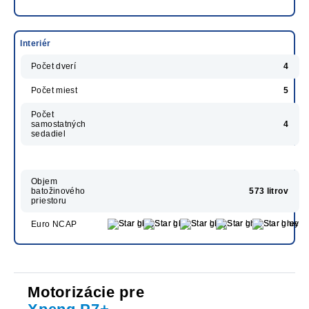
Interiér
Počet dverí
4
Počet miest
5
Počet
samostatných
4
sedadiel
Objem
batožinového
573 litrov
priestoru
Euro NCAP
Motorizácie pre