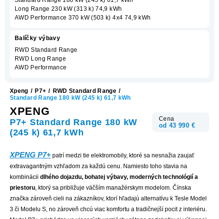
Long Range 230 kW (313 k) 74,9 kWh
AWD Performance 370 kW (503 k) 4x4 74,9 kWh
Balíčky výbavy
RWD Standard Range
RWD Long Range
AWD Performance
Xpeng
/
P7+
/
RWD Standard Range
/
Standard Range 180 kW (245 k) 61,7 kWh
XPENG
Cena
P7+ Standard Range 180 kW
od 43 990 €
(245 k) 61,7 kWh
XPENG P7+
patrí medzi tie elektromobily, ktoré sa nesnažia zaujať
extravagantným vzhľadom za každú cenu. Namiesto toho stavia na
kombinácii
dlhého dojazdu, bohatej výbavy, moderných technológií a
priestoru
, ktorý sa približuje väčším manažérskym modelom. Čínska
značka zároveň cieli na zákazníkov, ktorí hľadajú alternatívu k Tesle Model
3 či Modelu S, no zároveň chcú viac komfortu a tradičnejší pocit z interiéru.