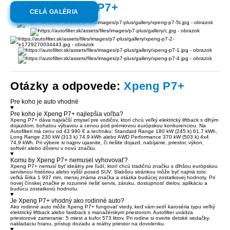
Galéria:
Xpeng P7+
CELÁ GALÉRIA
Otázky a odpovede:
Xpeng P7+
Pre koho je auto vhodné
Pre koho je Xpeng P7+ najlepšia voľba?
Xpeng P7+ dáva najväčší zmysel pre vodičov, ktorí chcú veľký elektrický liftback s dlhým
dojazdom, bohatou výbavou a cenou pod prémiovou európskou konkurenciou. Na
Autofilteri má cenu od 43 990 € a techniku: Standard Range 180 kW (245 k) 61,7 kWh,
Long Range 230 kW (313 k) 74,9 kWh alebo AWD Performance 370 kW (503 k) 4x4
74,9 kWh. Pri výbere si najprv ujasnite, či riešite dojazd, nabíjanie, priestor, výkon,
softvér alebo dôveru v novú značku.
Komu by Xpeng P7+ nemusel vyhovovať?
Xpeng P7+ nemusí byť ideálny pre ľudí, ktorí chcú tradičnú značku s dlhšou európskou
servisnou históriou alebo vyšší posed SUV. Slabšou stránkou môže byť najmä toto:
veľká šírka 1 937 mm, menej známa značka a otázka budúcej zostatkovej hodnoty. Pri
novej čínskej značke je rozumné riešiť servis, záruku, dostupnosť dielov, aplikáciu a
budúcu zostatkovú hodnotu.
Je Xpeng P7+ vhodný ako rodinné auto?
Ako rodinné auto môže Xpeng P7+ fungovať vtedy, keď vám sedí karoséria typu veľký
elektrický liftback alebo fastback s manažérskym priestorom. Autofilter uvádza
priestorové zameranie: 5 miest a kufor 573 litrov. Pri rodine si overte detské sedačky,
nakladaciu hranu, prístup dozadu a reálny priestor na dovolenku.