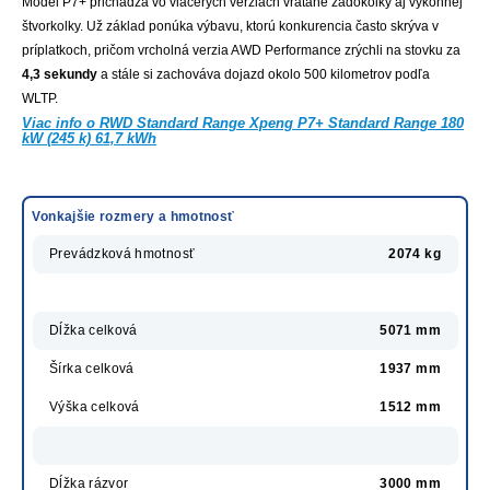
Model P7+ prichádza vo viacerých verziách vrátane zadokolky aj výkonnej
štvorkolky. Už základ ponúka výbavu, ktorú konkurencia často skrýva v
príplatkoch, pričom vrcholná verzia AWD Performance zrýchli na stovku za
4,3 sekundy
a stále si zachováva dojazd okolo 500 kilometrov podľa
WLTP.
Viac info o RWD Standard Range Xpeng P7+ Standard Range 180
kW (245 k) 61,7 kWh
Vonkajšie rozmery a hmotnosť
Prevádzková hmotnosť
2074 kg
Dĺžka celková
5071 mm
Šírka celková
1937 mm
Výška celková
1512 mm
Dĺžka rázvor
3000 mm