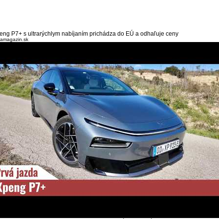
eng P7+ s ultrarýchlym nabíjaním prichádza do EÚ a odhaľuje ceny
lamagazin.sk