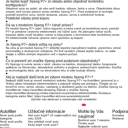
Je lepšie kúpiť Xpeng P7+ zo skladu alebo objednať konkrétnu
konfiguráciu?
Skladové auto sa oplatí, ak vám sedí batéria, výbava, farba a cena. Objednávka dáva
zmysel, keď chcete presnú verziu modelu Xpeng P7+. Pred podpisom si nechajte
potvrdiť konečnú cenu, termín dodania, záruku, servis a softvérové funkcie.
Praktické otázky pred kúpou
Dá sa s modelom Xpeng P7+ ťahať príves?
Pri modeli Xpeng P7+ platí: ťažnú kapacitu si treba overiť pri konkrétnej verzii, pretože
P7+ je primárne cestovný elektromobil, nie ťažné auto. Ak plánujete ťahať vozík,
karavan alebo nosič bicyklov, overte si údaj priamo v technickom liste konkrétnej verzie.
Pri elektromobile ťahanie výrazne mení spotrebu aj dojazd.
Je Xpeng P7+ dobrá voľba na zimu?
Na zimu je pri modeli Xpeng P7+ dôležitý tepelný manažment batérie, predohrev, zimné
pneumatiky a dostupnosť nabíjania. Pri 4x4 verziách získate lepšiu trakciu, no stále
rátajte s nižším zimným dojazdom než v teplom počasí.
Čo si preveriť pri značke Xpeng pred podpisom objednávky?
Pri Xpengu si overte servis v okolí, záruku na batériu, dostupnosť dielov, fungovanie
aplikácie na Slovensku, aktualizácie softvéru a podporu asistenčných systémov. Značka
je technologicky silná, ale na slovenskom trhu si ešte buduje dôveru.
Aký je najlepší ďalší krok pri výbere modelu Xpeng P7+?
Najlepší ďalší krok je otvoriť modelovú stránku Xpeng P7+ na Autofilteri, porovnať ju s
Teslou alebo kórejským elektromobilom a pripraviť otázky pre predajcu. Pýtajte sa na
konečnú cenu, servis, záruku, nabíjanie a skúšobnú jazdu na diaľnici. Značka Xpeng na
Autofilter.sk:
https://autofilter.sk/xpeng
Článok o značke Xpeng:
https://autofilter.sk/xpeng-cinska-odpoved-na-premiovu-elektromobilitu
Súvisiaca
kategória alebo filter:
https://autofilter.sk/nove-auta/elektromobil
Začnite nás sledovať a odoberajte náš newsletter
Autofilter
Užitočné informácie
Mohlo by Vás
Podpora
Nové autá podľa
Aké auto kúpiť? 10 najlacnejších áut
zaujímať
Kontakty
kategórie
roku 2026
Reklama
Rodinné auto 7-miestne
Nové autá podľa
Ako prihlásiť nové auto
Čínske autá
značky
Kedy kúpiť nové auto?
Najlepšie rodinné auto
Novinky