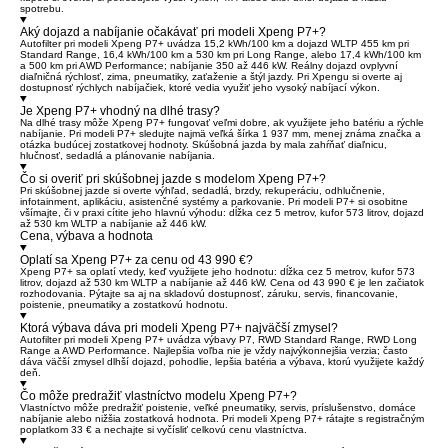
spotrebu.
Aký dojazd a nabíjanie očakávať pri modeli Xpeng P7+?
Autofilter pri modeli Xpeng P7+ uvádza 15,2 kWh/100 km a dojazd WLTP 455 km pri
Standard Range, 16,4 kWh/100 km a 530 km pri Long Range, alebo 17,4 kWh/100 km
a 500 km pri AWD Performance; nabíjanie 350 až 446 kW. Reálny dojazd ovplyvní
diaľničná rýchlosť, zima, pneumatiky, zaťaženie a štýl jazdy. Pri Xpengu si overte aj
dostupnosť rýchlych nabíjačiek, ktoré vedia využiť jeho vysoký nabíjací výkon.
Je Xpeng P7+ vhodný na dlhé trasy?
Na dlhé trasy môže Xpeng P7+ fungovať veľmi dobre, ak využijete jeho batériu a rýchle
nabíjanie. Pri modeli P7+ sledujte najmä veľká šírka 1 937 mm, menej známa značka a
otázka budúcej zostatkovej hodnoty. Skúšobná jazda by mala zahŕňať diaľnicu,
hlučnosť, sedadlá a plánovanie nabíjania.
Čo si overiť pri skúšobnej jazde s modelom Xpeng P7+?
Pri skúšobnej jazde si overte výhľad, sedadlá, brzdy, rekuperáciu, odhlučnenie,
infotainment, aplikáciu, asistenčné systémy a parkovanie. Pri modeli P7+ si osobitne
všímajte, či v praxi cítite jeho hlavnú výhodu: dĺžka cez 5 metrov, kufor 573 litrov, dojazd
až 530 km WLTP a nabíjanie až 446 kW.
Cena, výbava a hodnota
Oplatí sa Xpeng P7+ za cenu od 43 990 €?
Xpeng P7+ sa oplatí vtedy, keď využijete jeho hodnotu: dĺžka cez 5 metrov, kufor 573
litrov, dojazd až 530 km WLTP a nabíjanie až 446 kW. Cena od 43 990 € je len začiatok
rozhodovania. Pýtajte sa aj na skladovú dostupnosť, záruku, servis, financovanie,
poistenie, pneumatiky a zostatkovú hodnotu.
Ktorá výbava dáva pri modeli Xpeng P7+ najväčší zmysel?
Autofilter pri modeli Xpeng P7+ uvádza výbavy P7, RWD Standard Range, RWD Long
Range a AWD Performance. Najlepšia voľba nie je vždy najvýkonnejšia verzia; často
dáva väčší zmysel dlhší dojazd, pohodlie, lepšia batéria a výbava, ktorú využijete každý
deň.
Čo môže predražiť vlastníctvo modelu Xpeng P7+?
Vlastníctvo môže predražiť poistenie, veľké pneumatiky, servis, príslušenstvo, domáce
nabíjanie alebo nižšia zostatková hodnota. Pri modeli Xpeng P7+ rátajte s registračným
poplatkom 33 € a nechajte si vyčísliť celkovú cenu vlastníctva.