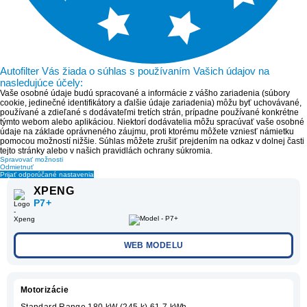
Autofilter Vás žiada o súhlas s používaním Vašich údajov na
nasledujúce účely:
Vaše osobné údaje budú spracované a informácie z vášho zariadenia (súbory
cookie, jedinečné identifikátory a ďalšie údaje zariadenia) môžu byť uchovávané,
používané a zdieľané s dodávateľmi tretích strán, prípadne používané konkrétne
týmto webom alebo aplikáciou. Niektorí dodávatelia môžu spracúvať vaše osobné
údaje na základe oprávneného záujmu, proti ktorému môžete vzniesť námietku
pomocou možností nižšie. Súhlas môžete zrušiť prejdením na odkaz v dolnej časti
tejto stránky alebo v našich pravidlách ochrany súkromia.
Spravovať možnosti
Odmietnuť
Prijať odporúčané nastavenia
XPENG
P7+
WEB MODELU
Motorizácie
Standard Range 180 kW (245 k) 61,7 kWh