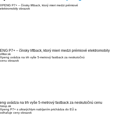
ENG P7+ – čínsky liftback, ktorý mieri medzi prémiové elektromobily
filter.sk
eng uvádza na trh vyše 5-metrový fastback za neskutočnú cenu
rtstop.sk