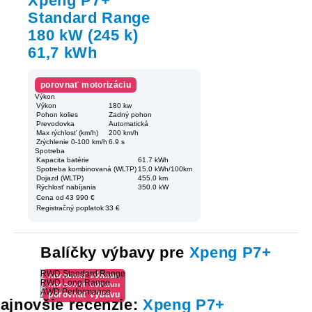
Xpeng P7+
Standard Range
180 kW (245 k)
61,7 kWh
porovnať motorizáciu
Výkon
Výkon
180 kw
Pohon kolies
Zadný pohon
Prevodovka
Automatická
Max rýchlosť (km/h)
200 km/h
Zrýchlenie 0-100 km/h
6.9 s
Spotreba
Kapacita batérie
61.7 kWh
Spotreba kombinovaná (WLTP)
15.0 kWh/100km
Dojazd (WLTP)
455.0 km
Rýchlosť nabíjania
350.0 kW
Cena od
43 990 €
Registračný poplatok
33 €
Balíčky výbavy pre
Xpeng P7+
RWD Standard Range
porovnať výbavu
RWD Long Range
porovnať výbavu
AWD Performance
porovnať výbavu
ajnovšie recenzie:
Xpeng P7+