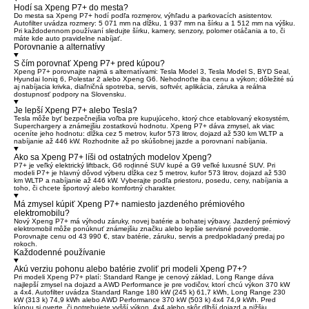
Hodí sa Xpeng P7+ do mesta?
Do mesta sa Xpeng P7+ hodí podľa rozmerov, výhľadu a parkovacích asistentov.
Autofilter uvádza rozmery: 5 071 mm na dĺžku, 1 937 mm na šírku a 1 512 mm na výšku.
Pri každodennom používaní sledujte šírku, kamery, senzory, polomer otáčania a to, či
máte kde auto pravidelne nabíjať.
Porovnanie a alternatívy
S čím porovnať Xpeng P7+ pred kúpou?
Xpeng P7+ porovnajte najmä s alternatívami: Tesla Model 3, Tesla Model S, BYD Seal,
Hyundai Ioniq 6, Polestar 2 alebo Xpeng G6. Nehodnoťte iba cenu a výkon; dôležité sú
aj nabíjacia krivka, diaľničná spotreba, servis, softvér, aplikácia, záruka a reálna
dostupnosť podpory na Slovensku.
Je lepší Xpeng P7+ alebo Tesla?
Tesla môže byť bezpečnejšia voľba pre kupujúceho, ktorý chce etablovaný ekosystém,
Superchargery a známejšiu zostatkovú hodnotu. Xpeng P7+ dáva zmysel, ak viac
oceníte jeho hodnotu: dĺžka cez 5 metrov, kufor 573 litrov, dojazd až 530 km WLTP a
nabíjanie až 446 kW. Rozhodnite až po skúšobnej jazde a porovnaní nabíjania.
Ako sa Xpeng P7+ líši od ostatných modelov Xpeng?
P7+ je veľký elektrický liftback, G6 rodinné SUV kupé a G9 veľké luxusné SUV. Pri
modeli P7+ je hlavný dôvod výberu dĺžka cez 5 metrov, kufor 573 litrov, dojazd až 530
km WLTP a nabíjanie až 446 kW. Vyberajte podľa priestoru, posedu, ceny, nabíjania a
toho, či chcete športový alebo komfortný charakter.
Má zmysel kúpiť Xpeng P7+ namiesto jazdeného prémiového
elektromobilu?
Nový Xpeng P7+ má výhodu záruky, novej batérie a bohatej výbavy. Jazdený prémiový
elektromobil môže ponúknuť známejšiu značku alebo lepšie servisné povedomie.
Porovnajte cenu od 43 990 €, stav batérie, záruku, servis a predpokladaný predaj po
rokoch.
Každodenné používanie
Akú verziu pohonu alebo batérie zvoliť pri modeli Xpeng P7+?
Pri modeli Xpeng P7+ platí: Standard Range je cenový základ, Long Range dáva
najlepší zmysel na dojazd a AWD Performance je pre vodičov, ktorí chcú výkon 370 kW
a 4x4. Autofilter uvádza Standard Range 180 kW (245 k) 61,7 kWh, Long Range 230
kW (313 k) 74,9 kWh alebo AWD Performance 370 kW (503 k) 4x4 74,9 kWh. Pred
kúpou si overte, či potrebujete vyšší výkon, 4x4 alebo skôr dlhší dojazd a nižšiu