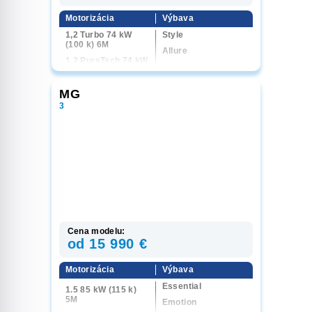
Motorizácia
Výbava
1,2 Turbo 74 kW
Style
(100 k) 6M
Allure
1,2 PureTech 74 kW
GT
(100 k) 6M
1,2 Hybrid 81 kW
MG
(110 k) 6AT
3
1,2 Hybrid 107 kW
(145 k) 6AT
Cena modelu:
od 15 990 €
Motorizácia
Výbava
Essential
1.5 85 kW (115 k)
5M
Emotion