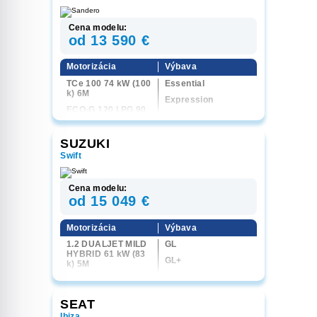
Cena modelu:
od 13 590 €
Motorizácia
Výbava
TCe 100 74 kW (100
Essential
k) 6M
Expression
ECO-G 120 LPG 90
Journey
kW (120 k) 6M
ECO-G 120 LPG 90
SUZUKI
kW (120 k) 6EDC
Swift
Cena modelu:
od 15 049 €
Motorizácia
Výbava
1.2 DUALJET MILD
GL
HYBRID 61 kW (83
GL+
k) 5M
GLX
1.2 DUALJET MILD
HYBRID 61 kW (83
k) CVT
SEAT
1.2 DUALJET MILD
Ibiza