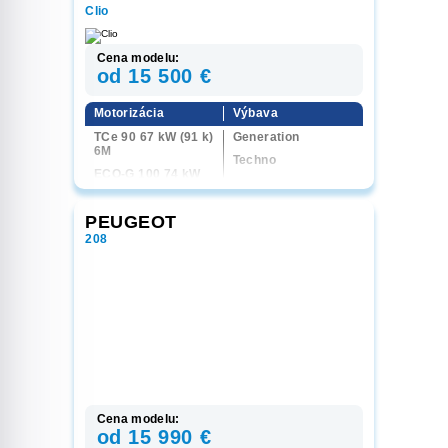
Clio
Cena modelu:
od 15 500 €
Motorizácia
Výbava
TCe 90 67 kW (91 k)
Generation
6M
Techno
ECO-G 100 74 kW
(100 k) 6M
TCe 100 LPG 74 kW
PEUGEOT
(100 k) 6M
208
Cena modelu:
od 15 990 €