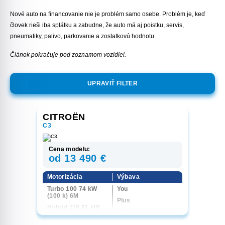
Nové auto na financovanie nie je problém samo osebe. Problém je, keď
človek rieši iba splátku a zabudne, že auto má aj poistku, servis,
pneumatiky, palivo, parkovanie a zostatkovú hodnotu.
Článok pokračuje pod zoznamom vozidiel.
UPRAVIŤ FILTER
CITROËN
C3
Cena modelu:
od 13 490 €
Motorizácia
Výbava
Turbo 100 74 kW
You
(100 k) 6M
Plus
Hybrid 110 81 kW
Max
(110 k) 6AT