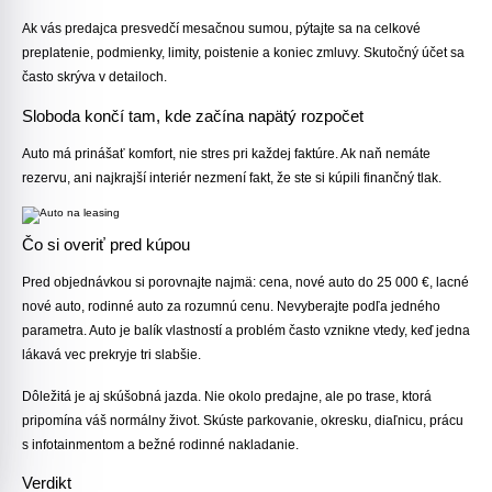
Ak vás predajca presvedčí mesačnou sumou, pýtajte sa na celkové
preplatenie, podmienky, limity, poistenie a koniec zmluvy. Skutočný účet sa
často skrýva v detailoch.
Sloboda končí tam, kde začína napätý rozpočet
Auto má prinášať komfort, nie stres pri každej faktúre. Ak naň nemáte
rezervu, ani najkrajší interiér nezmení fakt, že ste si kúpili finančný tlak.
Čo si overiť pred kúpou
Pred objednávkou si porovnajte najmä: cena, nové auto do 25 000 €, lacné
nové auto, rodinné auto za rozumnú cenu. Nevyberajte podľa jedného
parametra. Auto je balík vlastností a problém často vznikne vtedy, keď jedna
lákavá vec prekryje tri slabšie.
Dôležitá je aj skúšobná jazda. Nie okolo predajne, ale po trase, ktorá
pripomína váš normálny život. Skúste parkovanie, okresku, diaľnicu, prácu
s infotainmentom a bežné rodinné nakladanie.
Verdikt