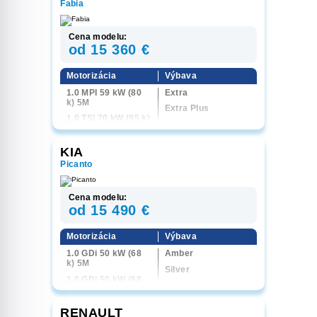
Fabia
Cena modelu:
od 15 360 €
Motorizácia
Výbava
1.0 MPI 59 kW (80
Extra
k) 5M
Extra Plus
1.0 TSI 70 kW (95 k)
Essence
5M
Selection
1.0 TSI 85 kW (116
KIA
k) 6M
Monte Carlo
Picanto
1.0 TSI 85 kW (116
k) 7AT
1.5 TSI 110 kW (150
Cena modelu:
k) 7AT
od 15 490 €
Motorizácia
Výbava
1.0 GDi 50 kW (68
Amber
k) 5M
Silver
1.0 GDi 50 kW (68
Gold
k) 5 AMT
GT-line
RENAULT