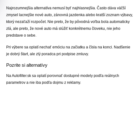
Najrozumnejšia alternatíva nemusí byť najhlasnejšia. Často dáva väčší
zmysel lacnejšie nové auto, zánovná jazdenka alebo kratší zoznam výbavy,
ktorý nezaťaží rozpočet. Nie preto, že by pôvodná voľba bola automaticky
zlá, ale preto, že nové auto má slúžiť konkrétnemu človeku, nie jeho
predstave o sebe.
Pri výbere sa oplatí nechať emóciu na začiatku a čísla na konci. Nadšenie
je dobrý štart, ale zlý poradca pri podpise zmluvy.
Pozrite si alternatívy
Na Autofilter.sk sa oplatí porovnať dostupné modely podľa reálnych
parametrov a nie iba podľa dojmu z reklamy.