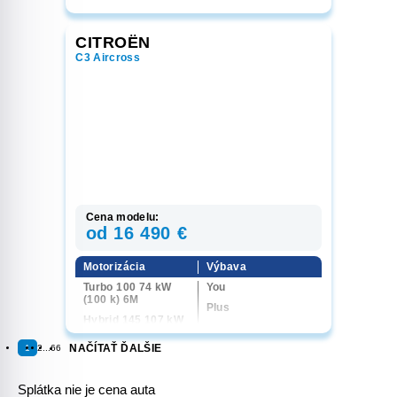
CITROËN
C3 Aircross
Cena modelu:
od 16 490 €
Motorizácia
Výbava
Turbo 100 74 kW
You
(100 k) 6M
Plus
Hybrid 145 107 kW
Max
(145 k) 6AT
NAČÍTAŤ ĎALŠIE
1
2
...
66
Splátka nie je cena auta