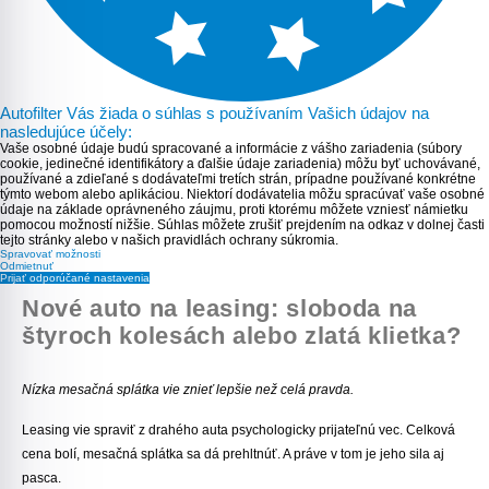
Autofilter Vás žiada o súhlas s používaním Vašich údajov na
nasledujúce účely:
Vaše osobné údaje budú spracované a informácie z vášho zariadenia (súbory
cookie, jedinečné identifikátory a ďalšie údaje zariadenia) môžu byť uchovávané,
používané a zdieľané s dodávateľmi tretích strán, prípadne používané konkrétne
týmto webom alebo aplikáciou. Niektorí dodávatelia môžu spracúvať vaše osobné
údaje na základe oprávneného záujmu, proti ktorému môžete vzniesť námietku
pomocou možností nižšie. Súhlas môžete zrušiť prejdením na odkaz v dolnej časti
tejto stránky alebo v našich pravidlách ochrany súkromia.
Spravovať možnosti
Odmietnuť
Prijať odporúčané nastavenia
Nové auto na leasing: sloboda na
štyroch kolesách alebo zlatá klietka?
Nízka mesačná splátka vie znieť lepšie než celá pravda.
Leasing vie spraviť z drahého auta psychologicky prijateľnú vec. Celková
cena bolí, mesačná splátka sa dá prehltnúť. A práve v tom je jeho sila aj
pasca.