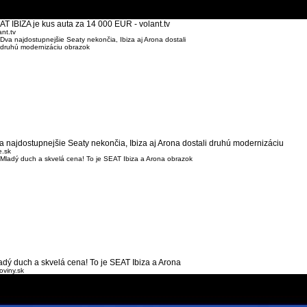
AT IBIZA je kus auta za 14 000 EUR - volant.tv
ant.tv
a najdostupnejšie Seaty nekončia, Ibiza aj Arona dostali druhú modernizáciu
.sk
adý duch a skvelá cena! To je SEAT Ibiza a Arona
oviny.sk