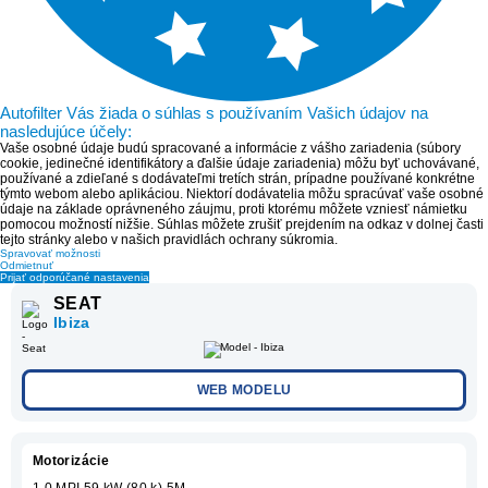
Autofilter Vás žiada o súhlas s používaním Vašich údajov na
nasledujúce účely:
Vaše osobné údaje budú spracované a informácie z vášho zariadenia (súbory
cookie, jedinečné identifikátory a ďalšie údaje zariadenia) môžu byť uchovávané,
používané a zdieľané s dodávateľmi tretích strán, prípadne používané konkrétne
týmto webom alebo aplikáciou. Niektorí dodávatelia môžu spracúvať vaše osobné
údaje na základe oprávneného záujmu, proti ktorému môžete vzniesť námietku
pomocou možností nižšie. Súhlas môžete zrušiť prejdením na odkaz v dolnej časti
tejto stránky alebo v našich pravidlách ochrany súkromia.
Spravovať možnosti
Odmietnuť
Prijať odporúčané nastavenia
SEAT
Ibiza
WEB MODELU
Motorizácie
1.0 MPI 59 kW (80 k) 5M