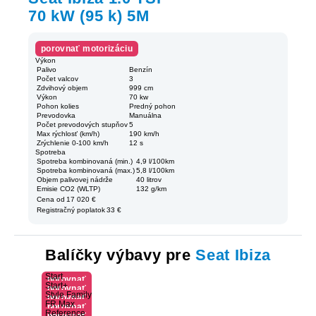
70 kW (95 k) 5M
porovnať motorizáciu
Výkon
Palivo
Benzín
Počet valcov
3
Zdvihový objem
999 cm
Výkon
70 kw
Pohon kolies
Predný pohon
Prevodovka
Manuálna
Počet prevodových stupňov
5
Max rýchlosť (km/h)
190 km/h
Zrýchlenie 0-100 km/h
12 s
Spotreba
Spotreba kombinovaná (min.)
4,9 l/100km
Spotreba kombinovaná (max.)
5,8 l/100km
Objem palivovej nádrže
40 litrov
Emisie CO2 (WLTP)
132 g/km
Cena od
17 020 €
Registračný poplatok
33 €
Balíčky výbavy pre
Seat Ibiza
Start
porovnať
Start+
porovnať
výbavu
Style Family
porovnať
výbavu
FR Max
porovnať
výbavu
Reference
porovnať