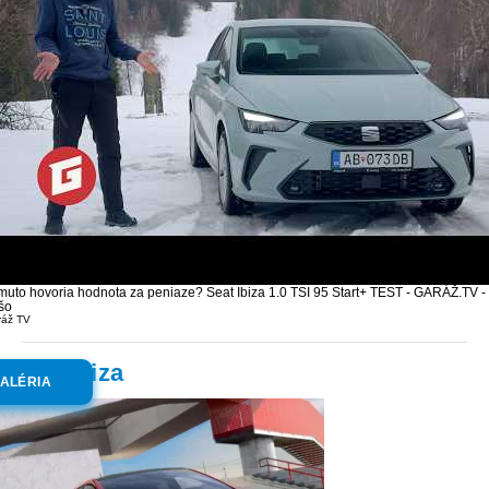
muto hovoria hodnota za peniaze? Seat Ibiza 1.0 TSI 95 Start+ TEST - GARÁŽ.TV -
šo
ráž TV
:
Seat Ibiza
ALÉRIA