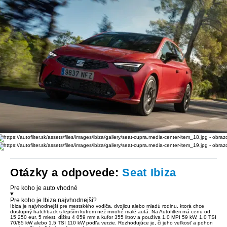
Otázky a odpovede:
Seat Ibiza
Pre koho je auto vhodné
Pre koho je Ibiza najvhodnejší?
Ibiza je najvhodnejší pre mestského vodiča, dvojicu alebo mladú rodinu, ktorá chce
dostupný hatchback s lepším kufrom než mnohé malé autá. Na Autofilteri má
cenu od
15 250 eur, 5 miest, dĺžku 4 059 mm a kufor 355 litrov
a používa 1.0 MPI 59 kW, 1.0 TSI
70/85 kW alebo 1.5 TSI 110 kW podľa verzie. Rozhodujúce je, či jeho veľkosť a pohon