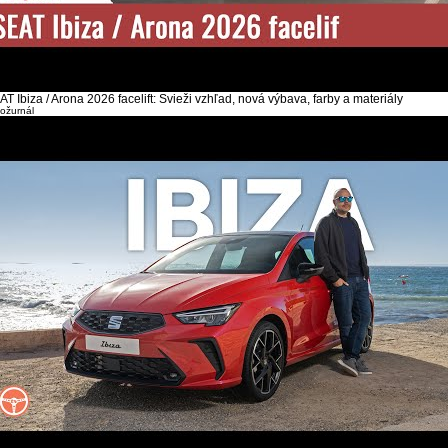
T Ibiza / Arona 2026 facelift: Svieži vzhľad, nová výbava, farby a materiály
ožurnál