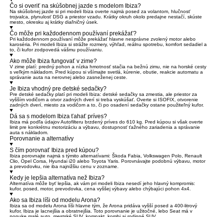
Čo si overiť na skúšobnej jazde s modelom Ibiza?
Na skúšobnej jazde si pri modeli Ibiza overte najmä posed za volantom, hlučnosť
trojvalca, plynulosť DSG a priestor vzadu. Krátky okruh okolo predajne nestačí, skúste
mesto, okresku aj krátky diaľničný úsek.
Čo môže pri každodennom používaní prekážať?
Pri každodennom používaní môže prekážať hlavne nesprávne zvolený motor alebo
karoséria. Pri modeli Ibiza si strážte rozmery, výhľad, reálnu spotrebu, komfort sedadiel a
to, či kufor zodpovedá vášmu používaniu.
Ako môže Ibiza fungovať v zime?
V zime platí: predný pohon a nízka hmotnosť stačia na bežnú zimu, nie na horské cesty
s veľkým nákladom. Pred kúpou si všímajte svetlá, kúrenie, obutie, reakcie automatu a
správanie auta na nerovnej alebo zasneženej ceste.
Je Ibiza vhodný pre detské sedačky?
Pre detské sedačky platí pri modeli Ibiza: detské sedačky sa zmestia, ale priestor za
vyšším vodičom a otvor zadných dverí si treba vyskúšať. Overte si ISOFIX, otvorenie
zadných dverí, miesto za vodičom a to, či po osadení sedačky ostane použiteľný kufor.
Dá sa s modelom Ibiza ťahať príves?
Ibiza má podľa údajov Autofilteru brzdený príves do 610 kg. Pred kúpou si však overte
limit pre konkrétnu motorizáciu a výbavu, dostupnosť ťažného zariadenia a správanie
auta s nákladom.
Porovnanie a alternatívy
S čím porovnať Ibiza pred kúpou?
Ibiza porovnajte najmä s týmito alternatívami: Škoda Fabia, Volkswagen Polo, Renault
Clio, Opel Corsa, Hyundai i20 alebo Toyota Yaris. Porovnávajte podobnú výbavu, motor
a prevodovku, nie iba najnižšiu cenu v zozname.
Kedy je lepšia alternatíva než Ibiza?
Alternatíva môže byť lepšia, ak vám pri modeli Ibiza nesedí jeho hlavný kompromis:
kufor, posed, motor, prevodovka, cena vyššej výbavy alebo chýbajúci pohon 4x4.
Ako sa Ibiza líši od modelu Arona?
Ibiza sa od modelu Arona líši hlavne tým, že Arona pridáva vyšší posed a 400-litrový
kufor, Ibiza je lacnejšia a obratnejšia. Toto porovnanie je užitočné, lebo Seat má v
ponuke malé auto, mestské SUV, kompakt, kombi aj rodinné SUV.