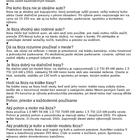
sedia vašim každodenným trasám.
Pre koho Ibiza nie je ideálne auto?
Ibiza nie je ideálne pre kupujúceho, ktorý potrebuje vyšší posed, veľký rodinný kufor
alebo časté diaľničné presuny v plnom obsadení. Pri výbere preto nepozerajte len na
cenu od 15 250 eur, ale aj na kufor, dynamiku, parkovanie, spotrebu a konkrétnu
výbavu.
Je Ibiza vhodný ako rodinné auto?
Ibiza môže byť rodinné auto, ak vám sedí toto použitie: pre malú rodinu môže stačiť,
pretože 355-litrový kufor je na triedu slušný, no nejde o kombi. Pri obhliadke si
vyskúšajte detské sedačky, kočík, batožinu a priestor za vodičom.
Dá sa Ibiza rozumne používať v meste?
Áno, ale závisí od veľkosti: v meste je prirodzená: má krátku karosériu, nízku hmotnosť
a jednoduché parkovanie. Pri skúšobnej jazde skúste parkovanie, cúvanie, výhľad cez
zadné stĺpiky a prejazd úzkymi ulicami.
Je Ibiza dobrý na diaľničné trasy?
Na diaľnici platí pri modeli Ibiza: na diaľnicu je najrozumnejší 1.0 TSI 85 kW alebo 1.5
TSI 110 kW s DSG, základný 59 kW motor berte skôr ako mestské riešenie. Overte si
hluk, sedadlá, stabilitu pri 130 km/h a spotrebu pri tempe, ktorým reálne jazdíte.
Hodí sa Ibiza na krátke trasy?
Na krátke trasy sa Ibiza hodí vtedy, keď sedí jeho motor: krátke trasy zvláda dobre,
keďže ide o benzínový model bez starostí s nabíjaním alebo filtrom pevných častíc pri
diesli. Pri benzíne je výhoda jednoduchšia prevádzka, pri diesli treba mať naozaj dlhšie
jazdy.
Pohon, priestor a každodenné používanie
Aký pohon a motor má Ibiza?
Ibiza používa 1.0 MPI 59 kW, 1.0 TSI 70/85 kW alebo 1.5 TSI 110 kW podľa verzie.
Pohon je predný pohon a prevodovka je manuál alebo 7-stupňové DSG. Pri výbere
riešte hlavne, či chcete manuál, DSG, úspornejší diesel alebo výkonnejší benzín.
Aký praktický je kufor a interiér modelu Ibiza?
Praktickosť modelu Ibiza stojí najmä na kufri a zadnom priestore. Autofilter uvádza 5
miest a batožinový priestor 355 litrov. Číslo si overte s kočíkom, psom, športovou
výbavou alebo dovolenkovou batožinou.