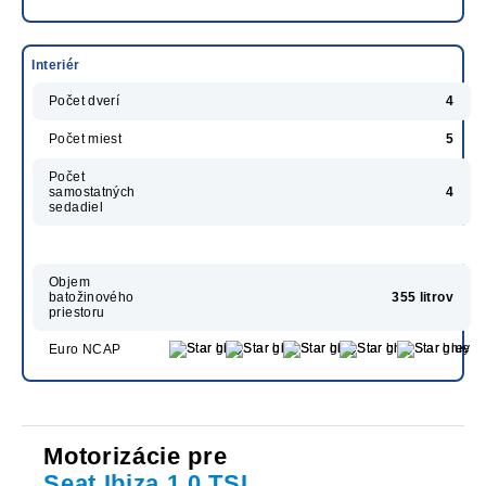
Interiér
Počet dverí
4
Počet miest
5
Počet
samostatných
4
sedadiel
Objem
batožinového
355 litrov
priestoru
Euro NCAP
Motorizácie pre
Seat Ibiza 1.0 TSI