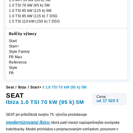
1.0 TSI 70 kW (95 k) 5M
1.0 TSI 85 kW (115 k) 6M
1.0 TSI 85 kW (115 k) 7 DSG
1.5 TSI 110 kW (150 k) 7 DSG
Balíčky výbavy
Start
Start+
Style Family
FR Max
Reference
Style
FR
Seat
/
Ibiza
/
Start+
/
1.0 TSI 70 kW (95 k) 5M
SEAT
Cena
od 17 020 €
Ibiza 1.0 TSI 70 kW (95 k) 5M
SEAT pri príležitosti svojho 75. výročia predstavuje
modernizovanú Ibizu
, ktorá patrí medzi najúspešnejšie európske
hatchbacky. Model prichádza s prepracovaným vzhľadom, posunom v