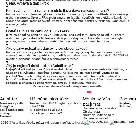
Cena, výbava a ďalší krok
Ktorá výbava alebo verzia modelu Ibiza dáva najväčší zmysel?
Pri modeli Ibiza vyberajte výbavu podľa každodenných prvkov: Start/Reference riešte pri
nízkom rozpočte, Style a FR dávajú zmysel pri lepších svetlách, konektivite a komforte.
Najviac sa oplatí platiť za svetlá, kamery, bezpečnostné asistenty, sedadlá, konektivitu a
rozumný motor.
Oplatí sa Ibiza za cenu od 15 250 eur?
Ibiza sa oplatí za cenu od 15 250 eur vtedy, keď platí toto: Ibiza sa oplatí, ak chcete
nízku cenu, jednoduchú techniku a stále použiteľný kufor. Do rozhodnutia zarátajte
poistku, servis, pneumatiky, spotrebu, financovanie a zostatkovú hodnotu.
Aké otázky položiť predajcovi pred objednávkou?
Pri modeli Ibiza sa pýtajte na dostupnosť konkrétnej výbavy, termín dodania, záruku,
servisné intervaly, cenu prehliadok, rozdiely medzi motormi a aktuálne akcie. Pri DSG si
overte aj servisné odporúčania a správanie v meste.
Aký je najlepší ďalší krok na Autofilter.sk?
Najlepší ďalší krok je otvoriť detail modelu
Seat Ibiza
, porovnať motorizácie a výbavy a
následne si vyžiadať konkrétnu ponuku. Ak ešte nie ste rozhodnutí, vráťte sa na
prehľad
Seat na Autofilter.sk
a porovnajte susedné modely. Seat na Autofilter.sk -
https://autofilter.sk/seat
Článok o značke Seat -
https://autofilter.sk/seat-temperamentna-
spanielska-znacka-so-zameranim-na-emociu-a-dostupnu-mobilitu
Začnite nás sledovať a odoberajte náš newsletter
Autofilter
Užitočné informácie
Mohlo by Vás
Podpora
Nové autá podľa
Aké auto kúpiť? 10 najlacnejších áut
zaujímať
Kontakty
kategórie
roku 2026
Reklama
Rodinné auto 7-miestne
Nové autá podľa
Ako prihlásiť nové auto
Čínske autá
značky
Kedy kúpiť nové auto?
Najlepšie rodinné auto
Novinky
Rodinné auto 4x4
2026 © Autofilter, Všetky práva vyhradené
info@autofilter.sk