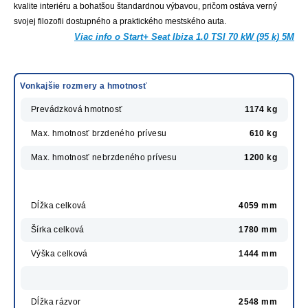
kvalite interiéru a bohatšou štandardnou výbavou, pričom ostáva verný
svojej filozofii dostupného a praktického mestského auta.
Viac info o Start+ Seat Ibiza 1.0 TSI 70 kW (95 k) 5M
Vonkajšie rozmery a hmotnosť
Prevádzková hmotnosť
1174 kg
Max. hmotnosť brzdeného prívesu
610 kg
Max. hmotnosť nebrzdeného prívesu
1200 kg
Dĺžka celková
4059 mm
Šírka celková
1780 mm
Výška celková
1444 mm
Dĺžka rázvor
2548 mm