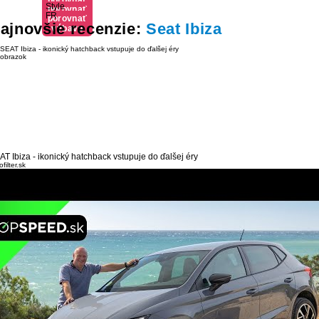
výbavu
Style
porovnať
výbavu
FR
porovnať
výbavu
ajnovšie recenzie:
Seat Ibiza
výbavu
AT Ibiza - ikonický hatchback vstupuje do ďalšej éry
filter.sk