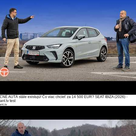
CNÉ AUTÁ stále existujú! Čo viac chcieť za 14 500 EUR? SEAT IBIZA (2026) -
ant.tv test
ant.tv