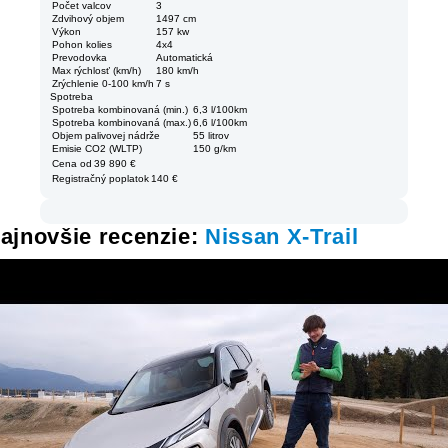
Počet valcov
3
Zdvihový objem
1497 cm
Výkon
157 kw
Pohon kolies
4x4
Prevodovka
Automatická
Max rýchlosť (km/h)
180 km/h
Zrýchlenie 0-100 km/h
7 s
Spotreba
Spotreba kombinovaná (min.)
6,3 l/100km
Spotreba kombinovaná (max.)
6,6 l/100km
Objem palivovej nádrže
55 litrov
Emisie CO2 (WLTP)
150 g/km
Cena od
39 890 €
Registračný poplatok
140 €
ajnovšie recenzie:
Nissan X-Trail