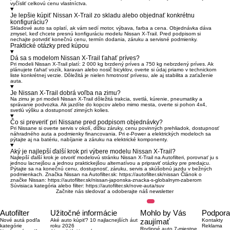
vyčísliť celkovú cenu vlastníctva.
Je lepšie kúpiť Nissan X-Trail zo skladu alebo objednať konkrétnu
konfiguráciu?
Skladové auto sa oplatí, ak vám sedí motor, výbava, farba a cena. Objednávka dáva
zmysel, keď chcete presnú konfiguráciu modelu Nissan X-Trail. Pred podpisom si
nechajte potvrdiť konečnú cenu, termín dodania, záruku a servisné podmienky.
Praktické otázky pred kúpou
Dá sa s modelom Nissan X-Trail ťahať príves?
Pri modeli Nissan X-Trail platí: 2 000 kg brzdený príves a 750 kg nebrzdený príves. Ak
plánujete ťahať vozík, karavan alebo nosič bicyklov, overte si údaj priamo v technickom
liste konkrétnej verzie. Dôležitá je nielen hmotnosť prívesu, ale aj stabilita a zaťaženie
auta.
Je Nissan X-Trail dobrá voľba na zimu?
Na zimu je pri modeli Nissan X-Trail dôležitá trakcia, svetlá, kúrenie, pneumatiky a
správanie podvozka. Ak jazdíte do kopcov alebo mimo mesta, overte si pohon 4x4,
svetlú výšku a dostupnosť zimných kolies.
Čo si preveriť pri Nissane pred podpisom objednávky?
Pri Nissane si overte servis v okolí, dĺžku záruky, cenu povinných prehliadok, dostupnosť
náhradného auta a podmienky financovania. Pri e-Power a elektrických modeloch sa
pýtajte aj na batériu, nabíjanie a záruku na elektrické komponenty.
Aký je najlepší ďalší krok pri výbere modelu Nissan X-Trail?
Najlepší ďalší krok je otvoriť modelovú stránku Nissan X-Trail na Autofilteri, porovnať ju s
jednou lacnejšou a jednou praktickejšou alternatívou a pripraviť otázky pre predajcu.
Pýtajte sa na konečnú cenu, dostupnosť, záruku, servis a skúšobnú jazdu v bežných
podmienkach. Značka Nissan na Autofilter.sk:
https://autofilter.sk/nissan
Článok o
značke Nissan:
https://autofilter.sk/nissan-japonska-znacka-s-globalnym-zaberom
Súvisiaca kategória alebo filter:
https://autofilter.sk/nove-auta/suv
Začnite nás sledovať a odoberajte náš newsletter
Autofilter
Užitočné informácie
Mohlo by Vás
Podpora
Nové autá podľa
Aké auto kúpiť? 10 najlacnejších áut
zaujímať
Kontakty
kategórie
roku 2026
Reklama
Rodinné auto 7-miestne