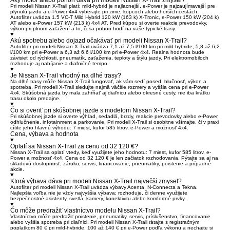
Pri modeli Nissan X-Trail platí: mild-hybrid je najlacnejší, e-Power je najzaujímavejší pre
plynulú jazdu a e-Power 4x4 vyberajte pri zime, kopcoch alebo horších cestách.
Autofilter uvádza 1.5 VC-T Mild Hybrid 120 kW (163 k) X-Tronic, e-Power 150 kW (204 k)
AT alebo e-Power 157 kW (213 k) 4x4 AT. Pred kúpou si overte reakcie prevodovky,
výkon pri plnom zaťažení a to, či sa pohon hodí na vaše typické trasy.
Akú spotrebu alebo dojazd očakávať pri modeli Nissan X-Trail?
Autofilter pri modeli Nissan X-Trail uvádza 7,1 až 7,5 l/100 km pri mild-hybride, 5,8 až 6,2
l/100 km pri e-Power a 6,3 až 6,6 l/100 km pri e-Power 4x4. Reálna hodnota bude
závisieť od rýchlosti, pneumatík, zaťaženia, teploty a štýlu jazdy. Pri elektromobiloch
rozhoduje aj nabíjanie a diaľničné tempo.
Je Nissan X-Trail vhodný na dlhé trasy?
Na dlhé trasy môže Nissan X-Trail fungovať, ak vám sedí posed, hlučnosť, výkon a
spotreba. Pri modeli X-Trail sledujte najmä väčšie rozmery a vyššia cena pri e-Power
4x4. Skúšobná jazda by mala zahŕňať aj diaľnicu alebo okresné cesty, nie iba krátku
trasu okolo predajne.
Čo si overiť pri skúšobnej jazde s modelom Nissan X-Trail?
Pri skúšobnej jazde si overte výhľad, sedadlá, brzdy, reakcie prevodovky alebo e-Power,
odhlučnenie, infotainment a parkovanie. Pri modeli X-Trail si osobitne všímajte, či v praxi
cítite jeho hlavnú výhodu: 7 miest, kufor 585 litrov, e-Power a možnosť 4x4.
Cena, výbava a hodnota
Oplatí sa Nissan X-Trail za cenu od 32 120 €?
Nissan X-Trail sa oplatí vtedy, keď využijete jeho hodnotu: 7 miest, kufor 585 litrov, e-
Power a možnosť 4x4. Cena od 32 120 € je len začiatok rozhodovania. Pýtajte sa aj na
skladovú dostupnosť, záruku, servis, financovanie, pneumatiky, poistenie a prípadné
akcie.
Ktorá výbava dáva pri modeli Nissan X-Trail najväčší zmysel?
Autofilter pri modeli Nissan X-Trail uvádza výbavy Acenta, N-Connecta a Tekna.
Najlepšia voľba nie je vždy najvyššia výbava; rozhoduje, či denne využijete
bezpečnostné asistenty, svetlá, kamery, konektivitu alebo komfortné prvky.
Čo môže predražiť vlastníctvo modelu Nissan X-Trail?
Vlastníctvo môže predražiť poistenie, pneumatiky, servis, príslušenstvo, financovanie
alebo vyššia spotreba pri diaľnici. Pri modeli Nissan X-Trail rátajte s registračným
poplatkom 80 € pri mild-hybride, 100 až 140 € pri e-Power podľa výkonu a nechajte si