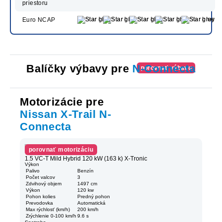
priestoru
Euro NCAP
Balíčky výbavy pre
N-Connecta
porovnať výbavu
Motorizácie pre
Nissan X-Trail N-
Connecta
porovnať motorizáciu
1.5 VC-T Mild Hybrid 120 kW (163 k) X-Tronic
Výkon
Palivo
Benzín
Počet valcov
3
Zdvihový objem
1497 cm
Výkon
120 kw
Pohon kolies
Predný pohon
Prevodovka
Automatická
Max rýchlosť (km/h)
200 km/h
Zrýchlenie 0-100 km/h
9.6 s