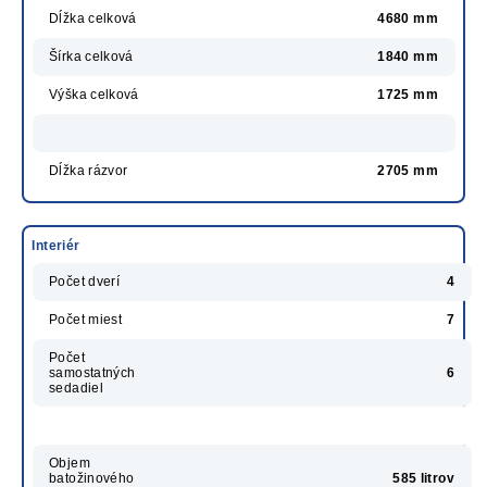
Dĺžka celková
4680 mm
Šírka celková
1840 mm
Výška celková
1725 mm
Dĺžka rázvor
2705 mm
Interiér
Počet dverí
4
Počet miest
7
Počet
samostatných
6
sedadiel
Objem
batožinového
585 litrov