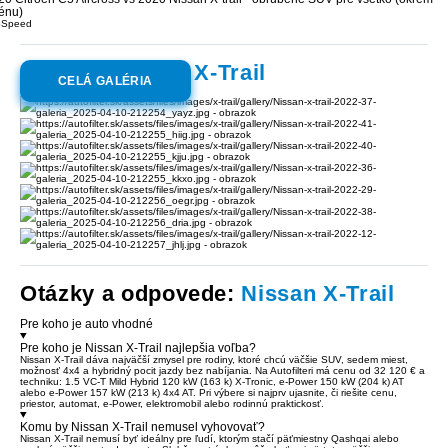
rénu)
pSpeed
Galéria:
Nissan X-Trail
CELÁ GALÉRIA
Otázky a odpovede:
Nissan X-Trail
Pre koho je auto vhodné
Pre koho je Nissan X-Trail najlepšia voľba?
Nissan X-Trail dáva najväčší zmysel pre rodiny, ktoré chcú väčšie SUV, sedem miest,
možnosť 4x4 a hybridný pocit jazdy bez nabíjania. Na Autofilteri má cenu od 32 120 € a
techniku: 1.5 VC-T Mild Hybrid 120 kW (163 k) X-Tronic, e-Power 150 kW (204 k) AT
alebo e-Power 157 kW (213 k) 4x4 AT. Pri výbere si najprv ujasnite, či riešite cenu,
priestor, automat, e-Power, elektromobil alebo rodinnú praktickosť.
Komu by Nissan X-Trail nemusel vyhovovať?
Nissan X-Trail nemusí byť ideálny pre ľudí, ktorým stačí päťmiestny Qashqai alebo