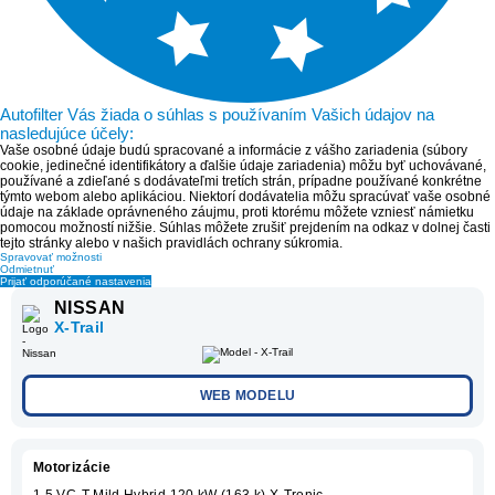
Autofilter Vás žiada o súhlas s používaním Vašich údajov na
nasledujúce účely:
Vaše osobné údaje budú spracované a informácie z vášho zariadenia (súbory
cookie, jedinečné identifikátory a ďalšie údaje zariadenia) môžu byť uchovávané,
používané a zdieľané s dodávateľmi tretích strán, prípadne používané konkrétne
týmto webom alebo aplikáciou. Niektorí dodávatelia môžu spracúvať vaše osobné
údaje na základe oprávneného záujmu, proti ktorému môžete vzniesť námietku
pomocou možností nižšie. Súhlas môžete zrušiť prejdením na odkaz v dolnej časti
tejto stránky alebo v našich pravidlách ochrany súkromia.
Spravovať možnosti
Odmietnuť
Prijať odporúčané nastavenia
NISSAN
X-Trail
WEB MODELU
Motorizácie
1.5 VC-T Mild Hybrid 120 kW (163 k) X-Tronic