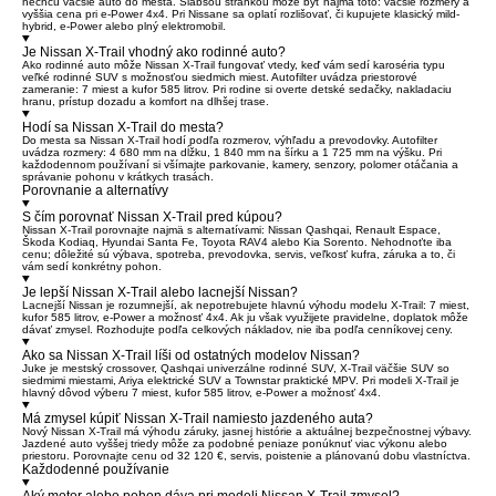
nechcú väčšie auto do mesta. Slabšou stránkou môže byť najmä toto: väčšie rozmery a
vyššia cena pri e-Power 4x4. Pri Nissane sa oplatí rozlišovať, či kupujete klasický mild-
hybrid, e-Power alebo plný elektromobil.
Je Nissan X-Trail vhodný ako rodinné auto?
Ako rodinné auto môže Nissan X-Trail fungovať vtedy, keď vám sedí karoséria typu
veľké rodinné SUV s možnosťou siedmich miest. Autofilter uvádza priestorové
zameranie: 7 miest a kufor 585 litrov. Pri rodine si overte detské sedačky, nakladaciu
hranu, prístup dozadu a komfort na dlhšej trase.
Hodí sa Nissan X-Trail do mesta?
Do mesta sa Nissan X-Trail hodí podľa rozmerov, výhľadu a prevodovky. Autofilter
uvádza rozmery: 4 680 mm na dĺžku, 1 840 mm na šírku a 1 725 mm na výšku. Pri
každodennom používaní si všímajte parkovanie, kamery, senzory, polomer otáčania a
správanie pohonu v krátkych trasách.
Porovnanie a alternatívy
S čím porovnať Nissan X-Trail pred kúpou?
Nissan X-Trail porovnajte najmä s alternatívami: Nissan Qashqai, Renault Espace,
Škoda Kodiaq, Hyundai Santa Fe, Toyota RAV4 alebo Kia Sorento. Nehodnoťte iba
cenu; dôležité sú výbava, spotreba, prevodovka, servis, veľkosť kufra, záruka a to, či
vám sedí konkrétny pohon.
Je lepší Nissan X-Trail alebo lacnejší Nissan?
Lacnejší Nissan je rozumnejší, ak nepotrebujete hlavnú výhodu modelu X-Trail: 7 miest,
kufor 585 litrov, e-Power a možnosť 4x4. Ak ju však využijete pravidelne, doplatok môže
dávať zmysel. Rozhodujte podľa celkových nákladov, nie iba podľa cenníkovej ceny.
Ako sa Nissan X-Trail líši od ostatných modelov Nissan?
Juke je mestský crossover, Qashqai univerzálne rodinné SUV, X-Trail väčšie SUV so
siedmimi miestami, Ariya elektrické SUV a Townstar praktické MPV. Pri modeli X-Trail je
hlavný dôvod výberu 7 miest, kufor 585 litrov, e-Power a možnosť 4x4.
Má zmysel kúpiť Nissan X-Trail namiesto jazdeného auta?
Nový Nissan X-Trail má výhodu záruky, jasnej histórie a aktuálnej bezpečnostnej výbavy.
Jazdené auto vyššej triedy môže za podobné peniaze ponúknuť viac výkonu alebo
priestoru. Porovnajte cenu od 32 120 €, servis, poistenie a plánovanú dobu vlastníctva.
Každodenné používanie
Aký motor alebo pohon dáva pri modeli Nissan X-Trail zmysel?