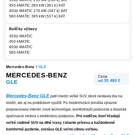
450 4MATIC 280 kW (381 k) 9AT
450d 4MATIC 270 kW (367 k) 9AT
580 4MATIC 395 kW (537 k) 9AT
Balíčky výbavy
350d 4MATIC
450 4MATIC
450d 4MATIC
580 4MATIC
Mercedes-Benz
/
GLE
MERCEDES-BENZ
Cena
od 93 480 €
GLE
Mercedes-Benz GLE
patrí medzi veľké SUV, ktoré nestavia iba na
imidži, ale aj na praktickom využití. Po modernizácii prináša výrazne
prepracovaný interiér, nové technológie, komfortnejší podvozok a klasické
spaľovacie motory s elektrickou podporou.
Pre vodičov, ktorí hľadajú
veľké rodinné SUV na dlhé trasy, ťahanie prívesu a každodenné
komfortné jazdenie, zostáva GLE veľmi silnou voľbou.