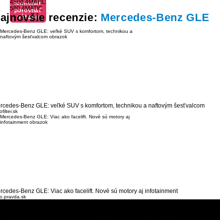
450d 4MATIC
porovnať
výbavu
580 4MATIC
porovnať
výbavu
ajnovšie recenzie:
Mercedes-Benz GLE
výbavu
rcedes-Benz GLE: veľké SUV s komfortom, technikou a naftovým šesťvalcom
filter.sk
rcedes-Benz GLE: Viac ako facelift. Nové sú motory aj infotainment
o.pravda.sk