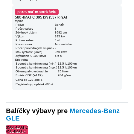
porovnať motorizáciu
580 4MATIC 395 kW (537 k) 9AT
Výkon
Palivo
Benzín
Počet valcov
8
Zdvihový objem
3982 cm
Výkon
395 kw
Pohon kolies
4x4
Prevodovka
Automatická
Počet prevodových stupňov
9
Max rýchlosť (km/h)
250 km/h
Zrýchlenie 0-100 km/h
4.5 s
Spotreba
Spotreba kombinovaná (min.)
12,5 l /100km
Spotreba kombinovaná (max.)
12,5 l /100km
Objem palivovej nádrže
85 litrov
Emisie CO2 (WLTP)
284 g/km
Cena od
122 385 €
Registračný poplatok
400 €
Balíčky výbavy pre
Mercedes-Benz
GLE
350d 4MATIC
porovnať
450 4MATIC
porovnať
výbavu