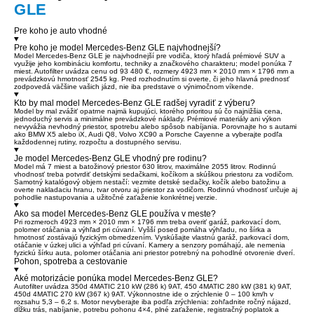
GLE
Pre koho je auto vhodné
Pre koho je model Mercedes-Benz GLE najvhodnejší?
Model Mercedes-Benz GLE je najvhodnejší pre vodiča, ktorý hľadá prémiové SUV a
využije jeho kombináciu komfortu, techniky a značkového charakteru; model ponúka 7
miest. Autofilter uvádza cenu od 93 480 €, rozmery 4923 mm × 2010 mm × 1796 mm a
prevádzkovú hmotnosť 2545 kg. Pred rozhodnutím si overte, či jeho hlavná prednosť
zodpovedá väčšine vašich jázd, nie iba predstave o výnimočnom víkende.
Kto by mal model Mercedes-Benz GLE radšej vyradiť z výberu?
Model by mal zvážiť opatrne najmä kupujúci, ktorého prioritou sú čo najnižšia cena,
jednoduchý servis a minimálne prevádzkové náklady. Prémiové materiály ani výkon
nevyvážia nevhodný priestor, spotrebu alebo spôsob nabíjania. Porovnajte ho s autami
ako BMW X5 alebo iX, Audi Q8, Volvo XC90 a Porsche Cayenne a vyberajte podľa
každodennej rutiny, rozpočtu a dostupného servisu.
Je model Mercedes-Benz GLE vhodný pre rodinu?
Model má 7 miest a batožinový priestor 630 litrov, maximálne 2055 litrov. Rodinnú
vhodnosť treba potvrdiť detskými sedačkami, kočíkom a skúškou priestoru za vodičom.
Samotný katalógový objem nestačí: vezmite detské sedačky, kočík alebo batožinu a
overte nakladaciu hranu, tvar otvoru aj priestor za vodičom. Rodinnú vhodnosť určuje aj
pohodlie nastupovania a užitočné zaťaženie konkrétnej verzie.
Ako sa model Mercedes-Benz GLE používa v meste?
Pri rozmeroch 4923 mm × 2010 mm × 1796 mm treba overiť garáž, parkovací dom,
polomer otáčania a výhľad pri cúvaní. Vyšší posed pomáha výhľadu, no šírka a
hmotnosť zostávajú fyzickým obmedzením. Vyskúšajte vlastnú garáž, parkovací dom,
otáčanie v úzkej ulici a výhľad pri cúvaní. Kamery a senzory pomáhajú, ale nemenia
fyzickú šírku auta, polomer otáčania ani priestor potrebný na pohodlné otvorenie dverí.
Pohon, spotreba a cestovanie
Aké motorizácie ponúka model Mercedes-Benz GLE?
Autofilter uvádza 350d 4MATIC 210 kW (286 k) 9AT, 450 4MATIC 280 kW (381 k) 9AT,
450d 4MATIC 270 kW (367 k) 9AT. Výkonnostne ide o zrýchlenie 0 – 100 km/h v
rozsahu 5,3 – 6,2 s. Motor nevyberajte iba podľa zrýchlenia: zohľadnite ročný nájazd,
dĺžku trás, nabíjanie, potrebu pohonu 4×4, plné zaťaženie, registračný poplatok a