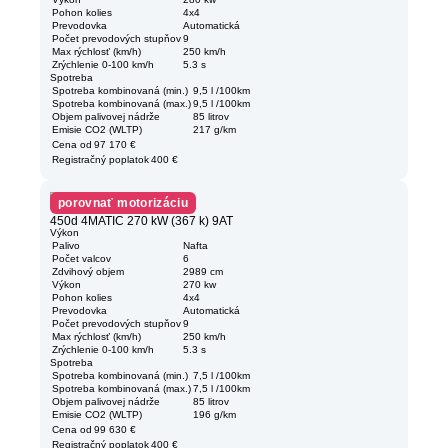
Pohon kolies
4x4
Prevodovka
Automatická
Počet prevodových stupňov
9
Max rýchlosť (km/h)
250 km/h
Zrýchlenie 0-100 km/h
5.3 s
Spotreba
Spotreba kombinovaná (min.)
9,5 l /100km
Spotreba kombinovaná (max.)
9,5 l /100km
Objem palivovej nádrže
85 litrov
Emisie CO2 (WLTP)
217 g/km
Cena od
97 170 €
Registračný poplatok
400 €
porovnať motorizáciu
450d 4MATIC 270 kW (367 k) 9AT
Výkon
Palivo
Nafta
Počet valcov
6
Zdvihový objem
2989 cm
Výkon
270 kw
Pohon kolies
4x4
Prevodovka
Automatická
Počet prevodových stupňov
9
Max rýchlosť (km/h)
250 km/h
Zrýchlenie 0-100 km/h
5.3 s
Spotreba
Spotreba kombinovaná (min.)
7,5 l /100km
Spotreba kombinovaná (max.)
7,5 l /100km
Objem palivovej nádrže
85 litrov
Emisie CO2 (WLTP)
196 g/km
Cena od
99 630 €
Registračný poplatok
400 €