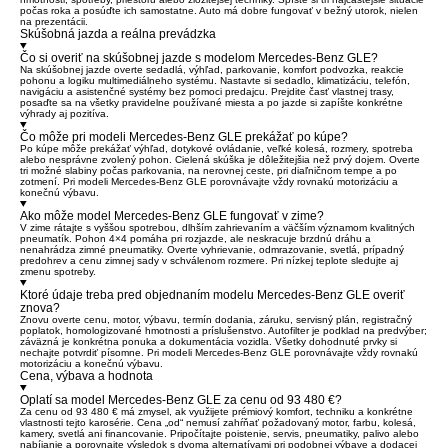
počas roka a posúďte ich samostatne. Auto má dobre fungovať v bežný utorok, nielen
na prezentácii.
Skúšobná jazda a reálna prevádzka
Čo si overiť na skúšobnej jazde s modelom Mercedes-Benz GLE?
Na skúšobnej jazde overte sedadlá, výhľad, parkovanie, komfort podvozka, reakcie
pohonu a logiku multimediálneho systému. Nastavte si sedadlo, klimatizáciu, telefón,
navigáciu a asistenčné systémy bez pomoci predajcu. Prejdite časť vlastnej trasy,
posaďte sa na všetky pravidelne používané miesta a po jazde si zapíšte konkrétne
výhrady aj pozitíva.
Čo môže pri modeli Mercedes-Benz GLE prekážať po kúpe?
Po kúpe môže prekážať výhľad, dotykové ovládanie, veľké kolesá, rozmery, spotreba
alebo nesprávne zvolený pohon. Cielená skúška je dôležitejšia než prvý dojem. Overte
tri možné slabiny počas parkovania, na nerovnej ceste, pri diaľničnom tempe a po
zotmení. Pri modeli Mercedes-Benz GLE porovnávajte vždy rovnakú motorizáciu a
konečnú výbavu.
Ako môže model Mercedes-Benz GLE fungovať v zime?
V zime rátajte s vyššou spotrebou, dlhším zahrievaním a väčším významom kvalitných
pneumatík. Pohon 4×4 pomáha pri rozjazde, ale neskracuje brzdnú dráhu a
nenahrádza zimné pneumatiky. Overte vyhrievanie, odmrazovanie, svetlá, prípadný
predohrev a cenu zimnej sady v schválenom rozmere. Pri nízkej teplote sledujte aj
zmenu spotreby.
Ktoré údaje treba pred objednaním modelu Mercedes-Benz GLE overiť
znova?
Znovu overte cenu, motor, výbavu, termín dodania, záruku, servisný plán, registračný
poplatok, homologizované hmotnosti a príslušenstvo. Autofilter je podklad na predvýber;
záväzná je konkrétna ponuka a dokumentácia vozidla. Všetky dohodnuté prvky si
nechajte potvrdiť písomne. Pri modeli Mercedes-Benz GLE porovnávajte vždy rovnakú
motorizáciu a konečnú výbavu.
Cena, výbava a hodnota
Oplatí sa model Mercedes-Benz GLE za cenu od 93 480 €?
Za cenu od 93 480 € má zmysel, ak využijete prémiový komfort, techniku a konkrétne
vlastnosti tejto karosérie. Cena „od“ nemusí zahŕňať požadovaný motor, farbu, kolesá,
kamery, svetlá ani financovanie. Pripočítajte poistenie, servis, pneumatiky, palivo alebo
nabíjanie a porovnajte výsledok s dvoma alternatívami pri podobnej výbave a dodacej