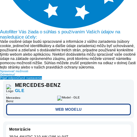
Autofilter Vás žiada o súhlas s používaním Vašich údajov na
nasledujúce účely:
Vaše osobné údaje budú spracované a informácie z vášho zariadenia (súbory
cookie, jedinečné identifikátory a ďalšie údaje zariadenia) môžu byť uchovávané,
používané a zdieľané s dodávateľmi tretích strán, prípadne používané konkrétne
týmto webom alebo aplikáciou. Niektorí dodávatelia môžu spracúvať vaše osobné
údaje na základe oprávneného záujmu, proti ktorému môžete vzniesť námietku
pomocou možností nižšie. Súhlas môžete zrušiť prejdením na odkaz v dolnej časti
tejto stránky alebo v našich pravidlách ochrany súkromia.
Spravovať možnosti
Odmietnuť
Prijať odporúčané nastavenia
MERCEDES-BENZ
GLE
WEB MODELU
Motorizácie
350d 4MATIC 210 kW (286 k) 9AT