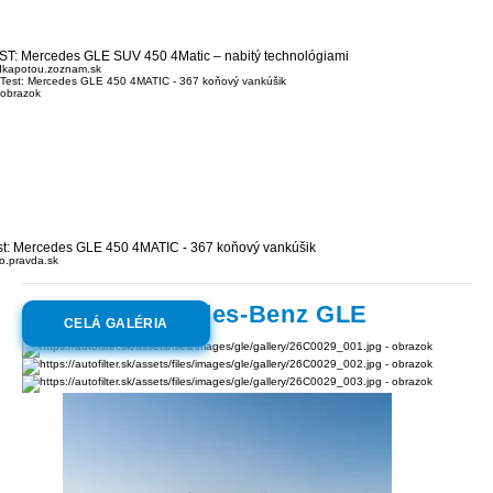
ST: Mercedes GLE SUV 450 4Matic – nabitý technológiami
dkapotou.zoznam.sk
st: Mercedes GLE 450 4MATIC - 367 koňový vankúšik
o.pravda.sk
Galéria:
Mercedes-Benz GLE
CELÁ GALÉRIA