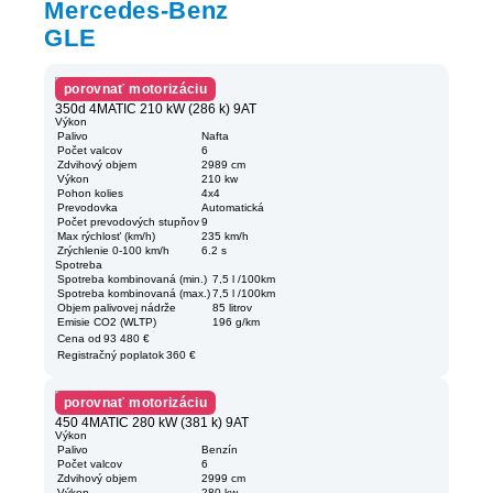
Mercedes-Benz
GLE
porovnať motorizáciu
350d 4MATIC 210 kW (286 k) 9AT
Výkon
Palivo
Nafta
Počet valcov
6
Zdvihový objem
2989 cm
Výkon
210 kw
Pohon kolies
4x4
Prevodovka
Automatická
Počet prevodových stupňov
9
Max rýchlosť (km/h)
235 km/h
Zrýchlenie 0-100 km/h
6.2 s
Spotreba
Spotreba kombinovaná (min.)
7,5 l /100km
Spotreba kombinovaná (max.)
7,5 l /100km
Objem palivovej nádrže
85 litrov
Emisie CO2 (WLTP)
196 g/km
Cena od
93 480 €
Registračný poplatok
360 €
porovnať motorizáciu
450 4MATIC 280 kW (381 k) 9AT
Výkon
Palivo
Benzín
Počet valcov
6
Zdvihový objem
2999 cm
Výkon
280 kw