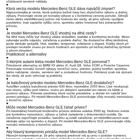
očakávané servisné náklady.
Ktorá verzia modelu Mercedes-Benz GLE dáva najväčší zmysel?
Najrozumnejšia je verzia, ktorá pokrýva bežné trasy bez zbytočného výkonu a drahej
výbavy. Porovnajte verzie pri rovnakej výbave a v konkrétnej cenovej ponuke. Silnejší
motor alebo elektrifikovaný pohon má hodnotu len vtedy, ak jeho výhodu využijete
pravidelne; inak zaplatíte vyššiu cenu, spotrebu alebo hmotnosť bez primeraného
prínosu.
Je model Mercedes-Benz GLE vhodný na dlhé cesty?
Na dlhé trasy môže byť vhodný vďaka sedadlám, stabilite a komfortnej technike. Motor
vyberajte podľa nájazdu, zaťaženia a podielu diaľnic. Na dostatočne dlhej skúšobnej
jazde sledujte sedadlá, hluk, stabilitu, tempomat, ovládanie a dojazd. Krátky okruh pri
predajni neukáže únavu po dvoch hodinách ani spotrebu pri bežnej diaľničnej rýchlosti
a plnom obsadení.
Praktickosť a alternatívy
S ktorými autami treba model Mercedes-Benz GLE porovnať?
Prirodzené alternatívy sú BMW X5 alebo iX, Audi Q8, Volvo XC90 a Porsche Cayenne.
Porovnajte rovnakú úroveň výbavy, konečnú cenu, priestor, jazdný komfort, spotrebu
alebo nabíjanie, záruku, servisnú sieť a zostatkovú hodnotu. Prémiový znak má význam
iba vtedy, ak auto vyhovuje aj prakticky.
Je batožinový priestor modelu Mercedes-Benz GLE dostatočný?
Autofilter uvádza batožinový priestor 630 litrov, maximálne 2055 litrov. Litre neukazujú
tvar otvoru, výšku pod roletou, rovinu po sklopení operadiel ani miesto na káble a
povinnú výbavu. Prineste predmety, ktoré vozíte pravidelne, a skúste ich naložiť bez
pomoci predajcu. Pri modeli Mercedes-Benz GLE porovnávajte vždy rovnakú motorizáciu
a konečnú výbavu.
Môže model Mercedes-Benz GLE ťahať príves?
Pri maximálnej hmotnosti brzdeného prívesu stránka uvádza 3500 kg. Hodnotu overte
pre konkrétnu motorizáciu, výbavu a ťažné zariadenie v dokumentácii vozidla. Do
zaťaženia započítajte posádku, batožinu aj zvislé zaťaženie; pri elektrifikovanom aute
sledujte vplyv na spotrebu a dojazd. Pri modeli Mercedes-Benz GLE porovnávajte vždy
rovnakú motorizáciu a konečnú výbavu.
Aký hlavný kompromis prináša model Mercedes-Benz GLE?
Hlavným kompromisom je, že jeho výrazná prednosť má aj cenu v podobe rozmerov,
hmotnosti, spotreby, priestoru alebo zložitejšej techniky. Spíšte si tri najčastejšie situácie