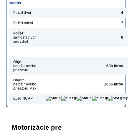
Interiér
Počet dverí
4
Počet miest
7
Počet
samostatných
6
sedadiel
Objem
batožinového
630 litrov
priestoru
Objem
batožinového
2055 litrov
priestoru Max
Euro NCAP
Motorizácie pre