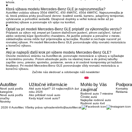
lehote.
Ktorá výbava modelu Mercedes-Benz GLE je najrozumnejšia?
Autofilter uvádza výbavy 350d 4MATIC, 450 4MATIC, 450d 4MATIC. Najrozumnejšia je
tá, ktorá pridáva prvky používané denne: kvalitné svetlá, kameru, adaptívny tempomat,
vyhrievanie a pohodlné sedadlá. Dizajnové doplnky a veľké kolesá riešte až po
praktickej výbave a porovnajte ich vplyv na komfort.
Oplatí sa pri modeli Mercedes-Benz GLE priplatiť za výkonnejšiu verziu?
Príplatok za výkon má zmysel pri častom diaľničnom jazdení, plnom zaťažení, ťahaní
alebo vedomej kúpe športového charakteru. Ak jazdíte pokojne a prevažne v meste,
základnejšia verzia môže byť príjemnejšia aj lacnejšia. Rozdiel si nechajte naceniť pri
rovnakej výbave. Pri modeli Mercedes-Benz GLE porovnávajte vždy rovnakú motorizáciu
a konečnú výbavu.
Aký je najlepší ďalší krok pri výbere modelu Mercedes-Benz GLE?
Otvorte modelovú stránku na Autofilter.sk, porovnajte motorizácie a výbavy a vyžiadajte
si konkrétnu ponuku. Potom absolvujte jazdu na vlastnej trase a do jednej tabuľky
zapíšte cenu, priestor, spotrebu, poistenie, servis a tri osobné kompromisy pri každom
finalistovi. Pri modeli Mercedes-Benz GLE porovnávajte vždy rovnakú motorizáciu a
konečnú výbavu.
Začnite nás sledovať a odoberajte náš newsletter
Autofilter
Užitočné informácie
Mohlo by Vás
Podpora
Nové autá podľa
Aké auto kúpiť? 10 najlacnejších áut
zaujímať
Kontakty
kategórie
roku 2026
Reklama
Rodinné auto 7-miestne
Nové autá podľa
Ako prihlásiť nové auto
Čínske autá
značky
Kedy kúpiť nové auto?
Najlepšie rodinné auto
Novinky
Rodinné auto 4x4
2026 © Autofilter, Všetky práva vyhradené
info@autofilter.sk