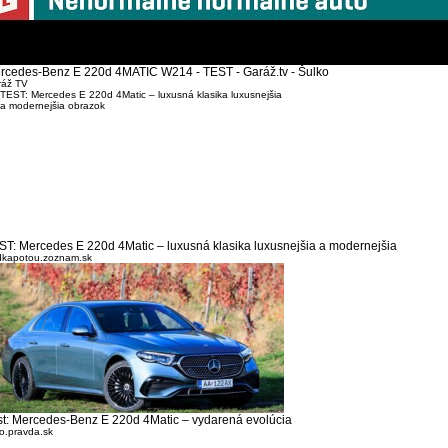
rcedes-Benz E 220d 4MATIC W214 - TEST - Garáž.tv - Šulko
ráž TV
ST: Mercedes E 220d 4Matic – luxusná klasika luxusnejšia a modernejšia
dkapotou.zoznam.sk
st: Mercedes-Benz E 220d 4Matic – vydarená evolúcia
o.pravda.sk