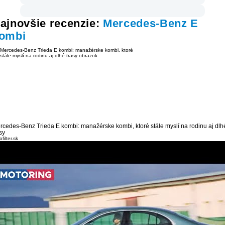
ajnovšie recenzie:
Mercedes-Benz E
ombi
rcedes-Benz Trieda E kombi: manažérske kombi, ktoré stále myslí na rodinu aj dlh
sy
filter.sk