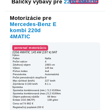
Balíčky výbavy pre
220d 4MATIC
porovnať výbavu
Motorizácie pre
Mercedes-Benz E
kombi 220d
4MATIC
porovnať motorizáciu
220d 4MATIC 145 kW (197 k) 9AT
Výkon
Palivo
Nafta
Počet valcov
4
Zdvihový objem
1993 cm
Výkon
145 kw
Pohon kolies
4x4
Prevodovka
Automatická
Počet prevodových stupňov
9
Max rýchlosť (km/h)
227 km/h
Zrýchlenie 0-100 km/h
8.1 s
Spotreba
Spotreba kombinovaná (min.)
5,2 l/100km
Spotreba kombinovaná (max.)
5,2 l/100km
Objem palivovej nádrže
66 litrov
Emisie CO2 (WLTP)
138 g/km
Cena od
74 882 €
Registračný poplatok
200 €