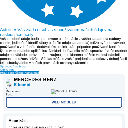
Autofilter Vás žiada o súhlas s používaním Vašich údajov na
nasledujúce účely:
Vaše osobné údaje budú spracované a informácie z vášho zariadenia (súbory
cookie, jedinečné identifikátory a ďalšie údaje zariadenia) môžu byť uchovávané,
používané a zdieľané s dodávateľmi tretích strán, prípadne používané konkrétne
týmto webom alebo aplikáciou. Niektorí dodávatelia môžu spracúvať vaše osobné
údaje na základe oprávneného záujmu, proti ktorému môžete vzniesť námietku
pomocou možností nižšie. Súhlas môžete zrušiť prejdením na odkaz v dolnej časti
tejto stránky alebo v našich pravidlách ochrany súkromia.
Spravovať možnosti
Odmietnuť
Prijať odporúčané nastavenia
MERCEDES-BENZ
E kombi
WEB MODELU
Motorizácie
220d 4MATIC 145 kW (197 k) 9AT