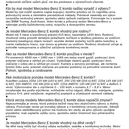
zodpovedá väčšine vašich jázd, nie iba predstave o výnimočnom víkende.
Kto by mal model Mercedes-Benz E kombi radšej vyradiť z výberu?
Model by mal zvážiť opatrne najmä kupujúci, ktorého prioritou sú čo najnižšia cena,
jednoduchý servis a minimálne prevádzkové náklady. Prémiové materiály ani výkon
nevyvážia nevhodný priestor, spotrebu alebo spôsob nabíjania. Porovnajte ho s autami
ako BMW Touring, Audi Avant, Volvo kombi a príbuzný sedan Mercedes-Benz a
vyberajte podľa každodennej rutiny, rozpočtu a dostupného servisu.
Je model Mercedes-Benz E kombi vhodný pre rodinu?
Model má 5 miest a batožinový priestor 615 litrov, maximálne 1830 litrov. Rodinnú
vhodnosť treba potvrdiť detskými sedačkami, kočíkom a skúškou priestoru za vodičom.
Samotný katalógový objem nestačí: vezmite detské sedačky, kočík alebo batožinu a
overte nakladaciu hranu, tvar otvoru aj priestor za vodičom. Rodinnú vhodnosť určuje aj
pohodlie nastupovania a užitočné zaťaženie konkrétnej verzie.
Ako sa model Mercedes-Benz E kombi používa v meste?
Pri rozmeroch 4949 mm × 1880 mm × 1469 mm treba overiť garáž, parkovací dom,
polomer otáčania a výhľad pri cúvaní. Vyskúšajte vlastnú garáž, parkovací dom,
otáčanie v úzkej ulici a výhľad pri cúvaní. Kamery a senzory pomáhajú, ale nemenia
fyzickú šírku auta, polomer otáčania ani priestor potrebný na pohodlné otvorenie dverí.
Pohon, spotreba a cestovanie
Aké motorizácie ponúka model Mercedes-Benz E kombi?
Autofilter uvádza 200d 120 kW (163 k) 9AT, 200 150 kW (204 k) 9AT, 220d 145 kW (197
k) 9AT, 200 4MATIC 150 kW (204 k) 9AT, 220d 4MATIC 145 kW (197 k) 9AT a ďalších 2
verzií. Výkonnostne ide o zrýchlenie 0 – 100 km/h v rozsahu 4,7 – 8,8 s. Motor
nevyberajte iba podľa zrýchlenia: zohľadnite ročný nájazd, dĺžku trás, nabíjanie, potrebu
pohonu 4×4, plné zaťaženie, registračný poplatok a očakávané servisné náklady.
Ktorá verzia modelu Mercedes-Benz E kombi dáva najväčší zmysel?
Najrozumnejšia je verzia, ktorá pokrýva bežné trasy bez zbytočného výkonu a drahej
výbavy. Porovnajte verzie pri rovnakej výbave a v konkrétnej cenovej ponuke. Silnejší
motor alebo elektrifikovaný pohon má hodnotu len vtedy, ak jeho výhodu využijete
pravidelne; inak zaplatíte vyššiu cenu, spotrebu alebo hmotnosť bez primeraného
prínosu.
Je model Mercedes-Benz E kombi vhodný na dlhé cesty?
Na dlhé trasy môže byť vhodný vďaka sedadlám, stabilite a komfortnej technike. Motor