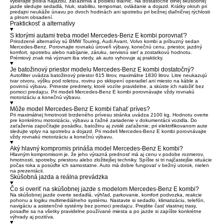
vyberajte podľa nájazdu, zaťaženia a podielu diaľnic. Na dostatočne dlhej skúšobnej
jazde sledujte sedadlá, hluk, stabilitu, tempomat, ovládanie a dojazd. Krátky okruh pri
predajni neukáže únavu po dvoch hodinách ani spotrebu pri bežnej diaľničnej rýchlosti
a plnom obsadení.
Praktickosť a alternatívy
S ktorými autami treba model Mercedes-Benz E kombi porovnať?
Prirodzené alternatívy sú BMW Touring, Audi Avant, Volvo kombi a príbuzný sedan
Mercedes-Benz. Porovnajte rovnakú úroveň výbavy, konečnú cenu, priestor, jazdný
komfort, spotrebu alebo nabíjanie, záruku, servisnú sieť a zostatkovú hodnotu.
Prémiový znak má význam iba vtedy, ak auto vyhovuje aj prakticky.
Je batožinový priestor modelu Mercedes-Benz E kombi dostatočný?
Autofilter uvádza batožinový priestor 615 litrov, maximálne 1830 litrov. Litre neukazujú
tvar otvoru, výšku pod roletou, rovinu po sklopení operadiel ani miesto na káble a
povinnú výbavu. Prineste predmety, ktoré vozíte pravidelne, a skúste ich naložiť bez
pomoci predajcu. Pri modeli Mercedes-Benz E kombi porovnávajte vždy rovnakú
motorizáciu a konečnú výbavu.
Môže model Mercedes-Benz E kombi ťahať príves?
Pri maximálnej hmotnosti brzdeného prívesu stránka uvádza 2100 kg. Hodnotu overte
pre konkrétnu motorizáciu, výbavu a ťažné zariadenie v dokumentácii vozidla. Do
zaťaženia započítajte posádku, batožinu aj zvislé zaťaženie; pri elektrifikovanom aute
sledujte vplyv na spotrebu a dojazd. Pri modeli Mercedes-Benz E kombi porovnávajte
vždy rovnakú motorizáciu a konečnú výbavu.
Aký hlavný kompromis prináša model Mercedes-Benz E kombi?
Hlavným kompromisom je, že jeho výrazná prednosť má aj cenu v podobe rozmerov,
hmotnosti, spotreby, priestoru alebo zložitejšej techniky. Spíšte si tri najčastejšie situácie
počas roka a posúďte ich samostatne. Auto má dobre fungovať v bežný utorok, nielen
na prezentácii.
Skúšobná jazda a reálna prevádzka
Čo si overiť na skúšobnej jazde s modelom Mercedes-Benz E kombi?
Na skúšobnej jazde overte sedadlá, výhľad, parkovanie, komfort podvozka, reakcie
pohonu a logiku multimediálneho systému. Nastavte si sedadlo, klimatizáciu, telefón,
navigáciu a asistenčné systémy bez pomoci predajcu. Prejdite časť vlastnej trasy,
posaďte sa na všetky pravidelne používané miesta a po jazde si zapíšte konkrétne
výhrady aj pozitíva.