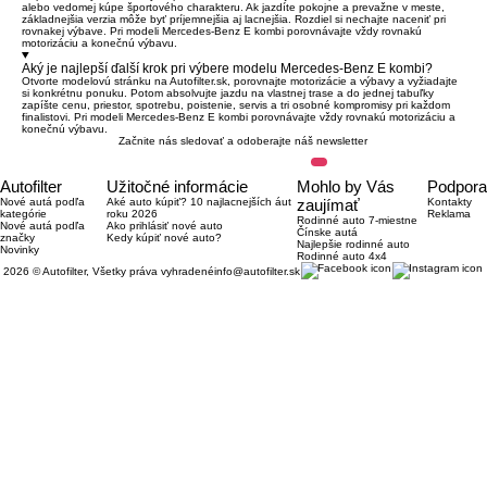
alebo vedomej kúpe športového charakteru. Ak jazdíte pokojne a prevažne v meste,
základnejšia verzia môže byť príjemnejšia aj lacnejšia. Rozdiel si nechajte naceniť pri
rovnakej výbave. Pri modeli Mercedes-Benz E kombi porovnávajte vždy rovnakú
motorizáciu a konečnú výbavu.
Aký je najlepší ďalší krok pri výbere modelu Mercedes-Benz E kombi?
Otvorte modelovú stránku na Autofilter.sk, porovnajte motorizácie a výbavy a vyžiadajte
si konkrétnu ponuku. Potom absolvujte jazdu na vlastnej trase a do jednej tabuľky
zapíšte cenu, priestor, spotrebu, poistenie, servis a tri osobné kompromisy pri každom
finalistovi. Pri modeli Mercedes-Benz E kombi porovnávajte vždy rovnakú motorizáciu a
konečnú výbavu.
Začnite nás sledovať a odoberajte náš newsletter
Autofilter
Užitočné informácie
Mohlo by Vás
Podpora
Nové autá podľa
Aké auto kúpiť? 10 najlacnejších áut
zaujímať
Kontakty
kategórie
roku 2026
Reklama
Rodinné auto 7-miestne
Nové autá podľa
Ako prihlásiť nové auto
Čínske autá
značky
Kedy kúpiť nové auto?
Najlepšie rodinné auto
Novinky
Rodinné auto 4x4
2026 © Autofilter, Všetky práva vyhradené
info@autofilter.sk