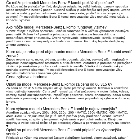
Čo môže pri modeli Mercedes-Benz E kombi prekážať po kúpe?
Po kúpe môže prekážať výhľad, dotykové ovládanie, veľké kolesá, rozmery, spotreba
alebo nesprávne zvolený pohon. Cielená skúška je dôležitejšia než prvý dojem. Overte
tri možné slabiny počas parkovania, na nerovnej ceste, pri diaľničnom tempe a po
zotmení. Pri modeli Mercedes-Benz E kombi porovnávajte vždy rovnakú motorizáciu a
konečnú výbavu.
Ako môže model Mercedes-Benz E kombi fungovať v zime?
V zime rátajte s vyššou spotrebou, dlhším zahrievaním a väčším významom kvalitných
pneumatík. Pohon 4×4 pomáha pri rozjazde, ale neskracuje brzdnú dráhu a
nenahrádza zimné pneumatiky. Overte vyhrievanie, odmrazovanie, svetlá, prípadný
predohrev a cenu zimnej sady v schválenom rozmere. Pri nízkej teplote sledujte aj
zmenu spotreby.
Ktoré údaje treba pred objednaním modelu Mercedes-Benz E kombi overiť
znova?
Znovu overte cenu, motor, výbavu, termín dodania, záruku, servisný plán, registračný
poplatok, homologizované hmotnosti a príslušenstvo. Autofilter je podklad na predvýber;
záväzná je konkrétna ponuka a dokumentácia vozidla. Všetky dohodnuté prvky si
nechajte potvrdiť písomne. Pri modeli Mercedes-Benz E kombi porovnávajte vždy
rovnakú motorizáciu a konečnú výbavu.
Cena, výbava a hodnota
Oplatí sa model Mercedes-Benz E kombi za cenu od 66 315 €?
Za cenu od 66 315 € má zmysel, ak využijete prémiový komfort, techniku a konkrétne
vlastnosti tejto karosérie. Cena „od“ nemusí zahŕňať požadovaný motor, farbu, kolesá,
kamery, svetlá ani financovanie. Pripočítajte poistenie, servis, pneumatiky, palivo alebo
nabíjanie a porovnajte výsledok s dvoma alternatívami pri podobnej výbave a dodacej
lehote.
Ktorá výbava modelu Mercedes-Benz E kombi je najrozumnejšia?
Autofilter uvádza výbavy 200d, 200, 220d, 200 4MATIC, 220d 4MATIC, 450 4MATIC,
450d 4MATIC. Najrozumnejšia je tá, ktorá pridáva prvky používané denne: kvalitné
svetlá, kameru, adaptívny tempomat, vyhrievanie a pohodlné sedadlá. Dizajnové
doplnky a veľké kolesá riešte až po praktickej výbave a porovnajte ich vplyv na komfort.
Oplatí sa pri modeli Mercedes-Benz E kombi priplatiť za výkonnejšiu
verziu?
Príplatok za výkon má zmysel pri častom diaľničnom jazdení, plnom zaťažení, ťahaní