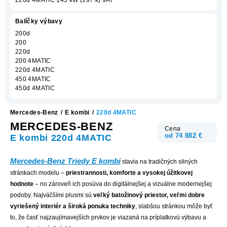
Balíčky výbavy
200d
200
220d
200 4MATIC
220d 4MATIC
450 4MATIC
450d 4MATIC
Mercedes-Benz
/
E kombi
/
220d 4MATIC
MERCEDES-BENZ
Cena
od 74 882 €
E kombi 220d 4MATIC
Mercedes-Benz Triedy E kombi
stavia na tradičných silných
stránkach modelu –
priestrannosti, komforte a vysokej úžitkovej
hodnote
– no zároveň ich posúva do digitálnejšej a vizuálne modernejšej
podoby. Najväčšími plusmi sú
veľký batožinový priestor, veľmi dobre
vyriešený interiér a široká ponuka techniky
, slabšou stránkou môže byť
to, že časť najzaujímavejších prvkov je viazaná na príplatkovú výbavu a