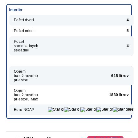
Interiér
Počet dverí
4
Počet miest
5
Počet
samostatných
4
sedadiel
Objem
batožinového
615 litrov
priestoru
Objem
batožinového
1830 litrov
priestoru Max
Euro NCAP