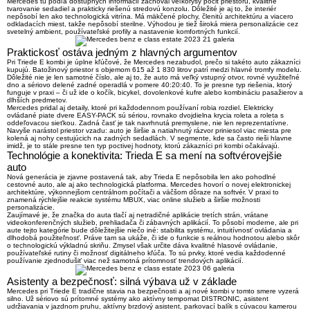
Mercedes tu podľa dostupných informácií zachoval
veľkorysý pocit priestoru, kvalitné
tvarovanie sedadiel a prakticky riešenú stredovú konzolu
. Dôležité je aj to, že interiér
nepôsobí len ako technologická vitrína. Má mäkčené plochy, členitú architektúru a viacero
odkladacích miest, takže nepôsobí sterilne. Výhodou je tiež široká miera personalizácie cez
svetelný ambient, používateľské profily a nastavenie komfortných funkcií.
Praktickosť ostáva jedným z hlavných argumentov
Pri Triede E kombi je úplne kľúčové, že Mercedes nezabudol, prečo si takéto auto zákazníci
kupujú.
Batožinový priestor s objemom 615 až 1 830 litrov
patrí medzi hlavné tromfy modelu.
Dôležité nie je len samotné číslo, ale aj to, že auto má
veľký vstupný otvor, rovné využiteľné
dno a sériovo delené zadné operadlá v pomere 40:20:40
. To je presne typ riešenia, ktorý
funguje v praxi – či už ide o kočík, bicykel, dovolenkové kufre alebo kombináciu pasažierov a
dlhších predmetov.
Mercedes pridal aj detaily, ktoré pri každodennom používaní robia rozdiel.
Elektricky
ovládané piate dvere EASY-PACK
sú sériou, rovnako dvojdielna krycia roleta a roleta s
oddeľovacou sieťkou. Zadná časť je tak navrhnutá premyslene, nie len reprezentatívne.
Navyše narástol priestor vzadu: auto je širšie a natiahnutý rázvor priniesol viac miesta pre
kolená aj nohy cestujúcich na zadných sedadlách. V segmente, kde sa často rieši hlavne
imidž, je to stále presne ten typ poctivej hodnoty, ktorú zákazníci pri kombi očakávajú.
Technológie a konektivita: Trieda E sa mení na softvérovejšie
auto
Nová generácia je zjavne postavená tak, aby Trieda E nepôsobila len ako pohodlné
cestovné auto, ale aj ako technologická platforma. Mercedes hovorí o novej elektronickej
architektúre, výkonnejšom centrálnom počítači a väčšom dôraze na softvér. V praxi to
znamená rýchlejšie reakcie systému MBUX, viac online služieb a širšie možnosti
personalizácie.
Zaujímavé je, že značka do auta tlačí aj netradičné aplikácie tretích strán, vrátane
videokonferenčných služieb, prehliadača či zábavných aplikácií. To pôsobí moderne, ale pri
aute tejto kategórie bude dôležitejšie niečo iné:
stabilita systému, intuitívnosť ovládania a
dlhodobá použiteľnosť
. Práve tam sa ukáže, či ide o funkcie s reálnou hodnotou alebo skôr
o technologickú výkladnú skriňu. Zmysel však určite dáva kvalitné hlasové ovládanie,
používateľské rutiny či možnosť digitálneho kľúča. To sú prvky, ktoré vedia každodenné
používanie zjednodušiť viac než samotná prítomnosť trendových aplikácií.
Asistenty a bezpečnosť: silná výbava už v základe
Mercedes pri Triede E tradične stavia na bezpečnosti a aj nové kombi v tomto smere vyzerá
silno. Už sériovo sú prítomné systémy ako
aktívny tempomat DISTRONIC, asistent
udržiavania v jazdnom pruhu, aktívny brzdový asistent, parkovací balík s cúvacou kamerou