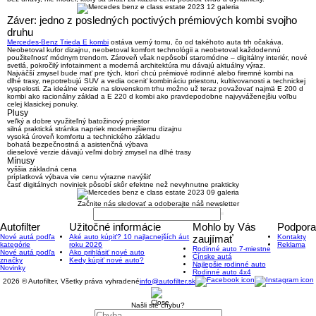
Záver: jedno z posledných poctivých prémiových kombi svojho
druhu
Mercedes-Benz Trieda E kombi
ostáva verný tomu, čo od takéhoto auta trh očakáva.
Neobetoval kufor dizajnu, neobetoval komfort technológii a neobetoval každodennú
použiteľnosť módnym trendom.
Zároveň však nepôsobí staromódne – digitálny interiér, nové
svetlá, pokročilý infotainment a moderná architektúra mu dávajú aktuálny výraz.
Najväčší zmysel bude mať pre tých, ktorí chcú
prémiové rodinné alebo firemné kombi na
dlhé trasy
, nepotrebujú SUV a vedia oceniť kombináciu priestoru, kultivovanosti a technickej
vyspelosti. Za ideálne verzie na slovenskom trhu možno už teraz považovať najmä
E 200 d
kombi ako racionálny základ
a
E 220 d kombi ako pravdepodobne najvyváženejšiu voľbu
celej klasickej ponuky
.
Plusy
veľký a dobre využiteľný batožinový priestor
silná praktická stránka napriek modernejšiemu dizajnu
vysoká úroveň komfortu a technického základu
bohatá bezpečnostná a asistenčná výbava
dieselové verzie dávajú veľmi dobrý zmysel na dlhé trasy
Mínusy
vyššia základná cena
príplatková výbava vie cenu výrazne navýšiť
časť digitálnych noviniek pôsobí skôr efektne než nevyhnutne prakticky
Začnite nás sledovať a odoberajte náš newsletter
Autofilter
Užitočné informácie
Mohlo by Vás
Podpora
Nové autá podľa
Aké auto kúpiť? 10 najlacnejších áut
zaujímať
Kontakty
kategórie
roku 2026
Reklama
Rodinné auto 7-miestne
Nové autá podľa
Ako prihlásiť nové auto
Čínske autá
značky
Kedy kúpiť nové auto?
Najlepšie rodinné auto
Novinky
Rodinné auto 4x4
2026 © Autofilter, Všetky práva vyhradené
info@autofilter.sk
Našli ste chybu?