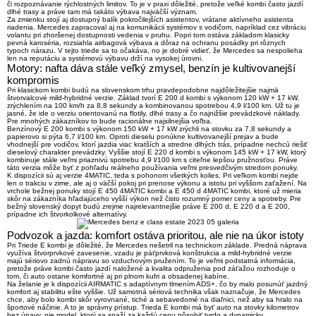
či rozpoznávanie rýchlostných limitov
. To je v praxi dôležité, pretože veľké kombi často jazdí
dlhé trasy a práve tam má takáto výbava najväčší význam.
Za zmienku stojí aj dostupný balík pokročilejších asistentov, vrátane aktívneho asistenta
riadenia. Mercedes zapracoval aj na komunikácii systémov s vodičom, napríklad cez vibráciu
volantu pri zhoršenej dostupnosti vedenia v pruhu. Popri tom ostáva základom klasicky
pevná karoséria, rozsiahla airbagová výbava a dôraz na ochranu posádky pri rôznych
typoch nárazu. V tejto triede sa to očakáva, no je dobré vidieť, že Mercedes sa nespolieha
len na reputáciu a systémovú výbavu drží na vysokej úrovni.
Motory: nafta dáva stále veľký zmysel, benzín je kultivovanejší
kompromis
Pri klasickom kombi budú na slovenskom trhu pravdepodobne najdôležitejšie najmä
štvorvalcové mild-hybridné verzie. Základ tvorí
E 200 d kombi
s výkonom
120 kW + 17 kW
,
zrýchlením na 100 km/h za
8,8 sekundy
a kombinovanou spotrebou
4,9 l/100 km
. Už tu je
jasné, že ide o verziu orientovanú na flotily, dlhé trasy a čo najnižšie prevádzkové náklady.
Pre mnohých zákazníkov to bude racionálne najsilnejšia voľba.
Benzínový
E 200 kombi
s výkonom
150 kW + 17 kW
zrýchli na stovku za
7,8 sekundy
a
papierovo si pýta
6,7 l/100 km
. Oproti dieselu ponúkne kultivovanejší prejav a bude
vhodnejší pre vodičov, ktorí jazdia viac kratších a stredne dlhých trás, prípadne nechcú riešiť
dieselový charakter prevádzky. Vyššie stojí
E 220 d kombi
s výkonom
145 kW + 17 kW
, ktorý
kombinuje stále veľmi priaznivú spotrebu
4,9 l/100 km
s citeľne lepšou pružnosťou. Práve
táto verzia môže byť z pohľadu reálneho používania veľmi presvedčivým stredom ponuky.
K dispozícii sú aj verzie
4MATIC
, teda s pohonom všetkých kolies. Pri veľkom kombi nejde
len o trakciu v zime, ale aj o väčší pokoj pri prenose výkonu a istotu pri vyššom zaťažení. Na
vrchole bežnej ponuky stojí
E 450 4MATIC kombi
a
E 450 d 4MATIC kombi
, ktoré už mieria
skôr na zákazníka hľadajúceho vyšší výkon než čisto rozumný pomer ceny a spotreby. Pre
bežný slovenský dopyt budú zrejme najrelevantnejšie práve
E 200 d, E 220 d a E 200
,
prípadne ich štvorkolkové alternatívy.
Podvozok a jazda: komfort ostáva prioritou, ale nie na úkor istoty
Pri Triede E kombi je dôležité, že Mercedes nešetril na technickom základe. Predná náprava
využíva štvorprvkové zavesenie, vzadu je päťprvková konštrukcia a mild-hybridné verzie
majú sériovo
zadnú nápravu so vzduchovým pružením
. To je veľmi podstatná informácia,
pretože práve kombi často jazdí naložené a kvalita odpruženia pod záťažou rozhoduje o
tom, či auto ostane komfortné aj pri plnom kufri a obsadenej kabíne.
Na želanie je k dispozícii
AIRMATIC
s adaptívnym tlmením ADS+, čo by malo posunúť jazdný
komfort aj stabilitu ešte vyššie. Už samotná sériová technika však naznačuje, že Mercedes
chce, aby bolo kombi skôr
vyrovnané, tiché a sebavedomé na diaľnici
, než aby sa hralo na
športové náčinie. A to je správny prístup. Trieda E kombi má byť auto na stovky kilometrov
bez únavy, nie model, ktorý sa snaží za každú cenu pôsobiť tvrdo a dynamicky.