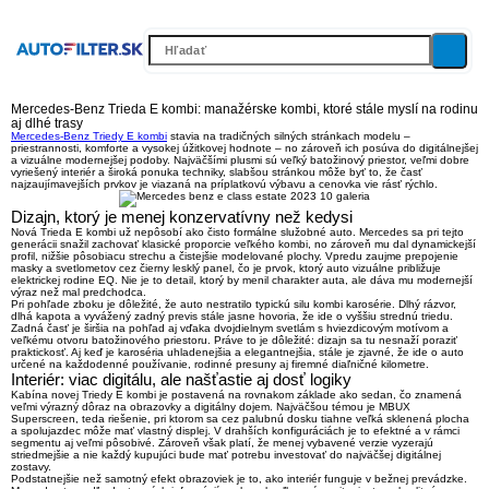
Mercedes-Benz Trieda E kombi: manažérske kombi, ktoré stále myslí na rodinu
aj dlhé trasy
Mercedes-Benz Triedy E kombi
stavia na tradičných silných stránkach modelu –
priestrannosti, komforte a vysokej úžitkovej hodnote
– no zároveň ich posúva do digitálnejšej
a vizuálne modernejšej podoby. Najväčšími plusmi sú
veľký batožinový priestor, veľmi dobre
vyriešený interiér a široká ponuka techniky
, slabšou stránkou môže byť to, že časť
najzaujímavejších prvkov je viazaná na príplatkovú výbavu a cenovka vie rásť rýchlo.
Dizajn, ktorý je menej konzervatívny než kedysi
Nová Trieda E kombi už nepôsobí ako čisto formálne služobné auto. Mercedes sa pri tejto
generácii snažil zachovať klasické proporcie veľkého kombi, no zároveň mu dal
dynamickejší
profil, nižšie pôsobiacu strechu a čistejšie modelované plochy
. Vpredu zaujme prepojenie
masky a svetlometov cez čierny lesklý panel, čo je prvok, ktorý auto vizuálne približuje
elektrickej rodine EQ. Nie je to detail, ktorý by menil charakter auta, ale dáva mu modernejší
výraz než mal predchodca.
Pri pohľade zboku je dôležité, že auto nestratilo typickú silu kombi karosérie.
Dlhý rázvor,
dlhá kapota a vyvážený zadný previs
stále jasne hovoria, že ide o vyššiu strednú triedu.
Zadná časť je širšia na pohľad aj vďaka dvojdielnym svetlám s hviezdicovým motívom a
veľkému otvoru batožinového priestoru. Práve to je dôležité: dizajn sa tu nesnaží poraziť
praktickosť. Aj keď je karoséria uhladenejšia a elegantnejšia, stále je zjavné, že ide o auto
určené na každodenné používanie, rodinné presuny aj firemné diaľničné kilometre.
Interiér: viac digitálu, ale našťastie aj dosť logiky
Kabína novej Triedy E kombi je postavená na rovnakom základe ako sedan, čo znamená
veľmi výrazný dôraz na obrazovky a digitálny dojem. Najväčšou témou je
MBUX
Superscreen
, teda riešenie, pri ktorom sa cez palubnú dosku tiahne veľká sklenená plocha
a spolujazdec môže mať vlastný displej. V drahších konfiguráciách je to efektné a v rámci
segmentu aj veľmi pôsobivé. Zároveň však platí, že menej vybavené verzie vyzerajú
striedmejšie a nie každý kupujúci bude mať potrebu investovať do najväčšej digitálnej
zostavy.
Podstatnejšie než samotný efekt obrazoviek je to, ako interiér funguje v bežnej prevádzke.