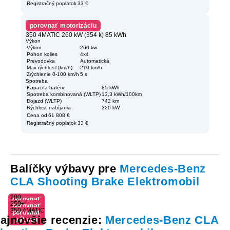
Registračný poplatok
33 €
porovnať motorizáciu
350 4MATIC 260 kW (354 k) 85 kWh
Výkon
Výkon
260 kw
Pohon kolies
4x4
Prevodovka
Automatická
Max rýchlosť (km/h)
210 km/h
Zrýchlenie 0-100 km/h
5 s
Spotreba
Kapacita batérie
85 kWh
Spotreba kombinovaná (WLTP)
13,3 kWh/100km
Dojazd (WLTP)
742 km
Rýchlosť nabíjania
320 kW
Cena od
61 808 €
Registračný poplatok
33 €
Balíčky výbavy pre
Mercedes-Benz
CLA Shooting Brake Elektromobil
200
porovnať
250+
porovnať
výbavu
350 4MATIC
porovnať
výbavu
ajnovšie recenzie:
Mercedes-Benz CLA
výbavu