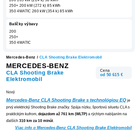
250+ 200 kW (272 k) 85 kWh
350 4MATIC 260 kW (354 k) 85 kWh
Balíčky výbavy
200
250+
350 4MATIC
Mercedes-Benz
/
CLA Shooting Brake Elektromobil
MERCEDES-BENZ
Cena
CLA Shooting Brake
od 50 615 €
Elektromobil
Nový
Mercedes-Benz CLA Shooting Brake s technológiou EQ
je
prvý elektrický Shooting Brake značky. Spája nízku, športovú siluetu CLA s
praktickým kufrom,
dojazdom až 761 km (WLTP)
a rýchlym nabíjaním na
ďalších
310 km za 10 minút
.
Viac info o Mercedes-Benz CLA Shooting Brake Elektromobil