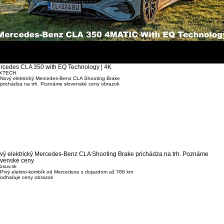
rcedes CLA 350 with EQ Technology | 4K
XTECH
vý elektrický Mercedes-Benz CLA Shooting Brake prichádza na trh. Poznáme
ovenské ceny
osuv.sk