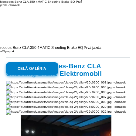
rcedes-Benz CLA 350 4MATIC Shooting Brake EQ Prvá jazda
oOlymp.sk
Galéria:
Mercedes-Benz CLA
CELÁ GALÉRIA
Shooting Brake Elektromobil