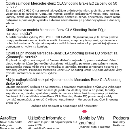
Oplatí sa model Mercedes-Benz CLA Shooting Brake EQ za cenu od 50
615 €?
Za cenu od 50 615 € má zmysel, ak využijete prémiový komfort, techniku a konkrétne
vlastnosti tejto karosérie. Cena „od“ nemusí zahŕňať požadovaný motor, farbu, kolesá,
kamery, svetlá ani financovanie. Pripočítajte poistenie, servis, pneumatiky, palivo alebo
nabíjanie a porovnajte výsledok s dvoma alternatívami pri podobnej výbave a dodacej
lehote.
Ktorá výbava modelu Mercedes-Benz CLA Shooting Brake EQ je
najrozumnejšia?
Autofilter uvádza výbavy 200, 250+, 350 4MATIC. Najrozumnejšia je tá, ktorá pridáva
prvky používané denne: kvalitné svetlá, kameru, adaptívny tempomat, vyhrievanie a
pohodlné sedadlá. Dizajnové doplnky a veľké kolesá riešte až po praktickej výbave a
porovnajte ich vplyv na komfort.
Oplatí sa pri modeli Mercedes-Benz CLA Shooting Brake EQ priplatiť za
výkonnejšiu verziu?
Príplatok za výkon má zmysel pri častom diaľničnom jazdení, plnom zaťažení, ťahaní
alebo vedomej kúpe športového charakteru. Ak jazdíte pokojne a prevažne v meste,
základnejšia verzia môže byť príjemnejšia aj lacnejšia. Rozdiel si nechajte naceniť pri
rovnakej výbave. Pri modeli Mercedes-Benz CLA Shooting Brake EQ porovnávajte vždy
rovnakú motorizáciu a konečnú výbavu.
Aký je najlepší ďalší krok pri výbere modelu Mercedes-Benz CLA Shooting
Brake EQ?
Otvorte modelovú stránku na Autofilter.sk, porovnajte motorizácie a výbavy a vyžiadajte
si konkrétnu ponuku. Potom absolvujte jazdu na vlastnej trase a do jednej tabuľky
zapíšte cenu, priestor, spotrebu, poistenie, servis a tri osobné kompromisy pri každom
finalistovi. Pri modeli Mercedes-Benz CLA Shooting Brake EQ porovnávajte vždy
rovnakú motorizáciu a konečnú výbavu.
Autofilter.sk – Mercedes-Benz CLA Shooting
Brake EQ
Začnite nás sledovať a odoberajte náš newsletter
Autofilter
Užitočné informácie
Mohlo by Vás
Podpora
Nové autá podľa
Aké auto kúpiť? 10 najlacnejších áut
zaujímať
Kontakty
kategórie
roku 2026
Reklama
Rodinné auto 7-miestne
Nové autá podľa
Ako prihlásiť nové auto