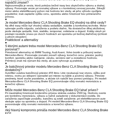
najväčší zmysel?
Najrozumnejšia je verzia, ktorá pokrýva bežné trasy bez zbytočného výkonu a drahej
výbavy. Porovnajte verzie pri rovnakej výbave a v konkrétnej cenovej ponuke. Silnejší
motor alebo elektrifikovaný pohon má hodnotu len vtedy, ak jeho výhodu využijete
pravidelne; inak zaplatíte vyššiu cenu, spotrebu alebo hmotnosť bez primeraného
prínosu.
Je model Mercedes-Benz CLA Shooting Brake EQ vhodný na dlhé cesty?
Na dlhé trasy môže byť vhodný vďaka sedadlám, stabilite a komfortnej technike. Motor
vyberajte podľa nájazdu, zaťaženia a podielu diaľnic. Na dostatočne dlhej skúšobnej
jazde sledujte sedadlá, hluk, stabilitu, tempomat, ovládanie a dojazd. Krátky okruh pri
predajni neukáže únavu po dvoch hodinách ani spotrebu pri bežnej diaľničnej rýchlosti
a plnom obsadení.
Praktickosť a alternatívy
S ktorými autami treba model Mercedes-Benz CLA Shooting Brake EQ
porovnať?
Prirodzené alternatívy sú BMW Touring, Audi Avant, Volvo kombi a príbuzný sedan
Mercedes-Benz. Porovnajte rovnakú úroveň výbavy, konečnú cenu, priestor, jazdný
komfort, spotrebu alebo nabíjanie, záruku, servisnú sieť a zostatkovú hodnotu.
Prémiový znak má význam iba vtedy, ak auto vyhovuje aj prakticky.
Je batožinový priestor modelu Mercedes-Benz CLA Shooting Brake EQ
dostatočný?
Autofilter uvádza batožinový priestor 455 litrov. Litre neukazujú tvar otvoru, výšku pod
roletou, rovinu po sklopení operadiel ani miesto na káble a povinnú výbavu. Prineste
predmety, ktoré vozíte pravidelne, a skúste ich naložiť bez pomoci predajcu. Pri modeli
Mercedes-Benz CLA Shooting Brake EQ porovnávajte vždy rovnakú motorizáciu a
konečnú výbavu.
Môže model Mercedes-Benz CLA Shooting Brake EQ ťahať príves?
Pri maximálnej hmotnosti brzdeného prívesu stránka uvádza 1500 kg. Hodnotu overte
pre konkrétnu motorizáciu, výbavu a ťažné zariadenie v dokumentácii vozidla. Do
zaťaženia započítajte posádku, batožinu aj zvislé zaťaženie; pri elektrifikovanom aute
sledujte vplyv na spotrebu a dojazd. Pri modeli Mercedes-Benz CLA Shooting Brake EQ
porovnávajte vždy rovnakú motorizáciu a konečnú výbavu.
Aký hlavný kompromis prináša model Mercedes-Benz CLA Shooting Brake
EQ?