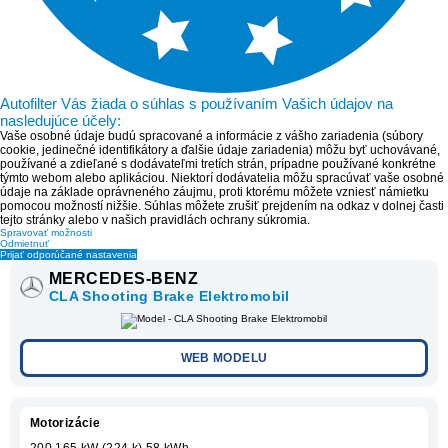
Autofilter Vás žiada o súhlas s používaním Vašich údajov na
nasledujúce účely:
Vaše osobné údaje budú spracované a informácie z vášho zariadenia (súbory
cookie, jedinečné identifikátory a ďalšie údaje zariadenia) môžu byť uchovávané,
používané a zdieľané s dodávateľmi tretích strán, prípadne používané konkrétne
týmto webom alebo aplikáciou. Niektorí dodávatelia môžu spracúvať vaše osobné
údaje na základe oprávneného záujmu, proti ktorému môžete vzniesť námietku
pomocou možností nižšie. Súhlas môžete zrušiť prejdením na odkaz v dolnej časti
tejto stránky alebo v našich pravidlách ochrany súkromia.
Spravovať možnosti
Odmietnuť
Prijať odporúčané nastavenia
MERCEDES-BENZ
CLA Shooting Brake Elektromobil
WEB MODELU
Motorizácie
200 165 kW (224 k) 58 kWh