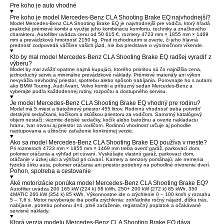
Pre koho je auto vhodné
Pre koho je model Mercedes-Benz CLA Shooting Brake EQ najvhodnejší?
Model Mercedes-Benz CLA Shooting Brake EQ je najvhodnejší pre vodiča, ktorý hľadá
praktické prémiové kombi a využije jeho kombináciu komfortu, techniky a značkového
charakteru. Autofilter uvádza cenu od 50 615 €, rozmery 4723 mm × 1855 mm × 1469
mm a prevádzkovú hmotnosť 2150 kg. Pred rozhodnutím si overte, či jeho hlavná
prednosť zodpovedá väčšine vašich jázd, nie iba predstave o výnimočnom víkende.
Kto by mal model Mercedes-Benz CLA Shooting Brake EQ radšej vyradiť z
výberu?
Model by mal zvážiť opatrne najmä kupujúci, ktorého prioritou sú čo najnižšia cena,
jednoduchý servis a minimálne prevádzkové náklady. Prémiové materiály ani výkon
nevyvážia nevhodný priestor, spotrebu alebo spôsob nabíjania. Porovnajte ho s autami
ako BMW Touring, Audi Avant, Volvo kombi a príbuzný sedan Mercedes-Benz a
vyberajte podľa každodennej rutiny, rozpočtu a dostupného servisu.
Je model Mercedes-Benz CLA Shooting Brake EQ vhodný pre rodinu?
Model má 5 miest a batožinový priestor 455 litrov. Rodinnú vhodnosť treba potvrdiť
detskými sedačkami, kočíkom a skúškou priestoru za vodičom. Samotný katalógový
objem nestačí: vezmite detské sedačky, kočík alebo batožinu a overte nakladaciu
hranu, tvar otvoru aj priestor za vodičom. Rodinnú vhodnosť určuje aj pohodlie
nastupovania a užitočné zaťaženie konkrétnej verzie.
Ako sa model Mercedes-Benz CLA Shooting Brake EQ používa v meste?
Pri rozmeroch 4723 mm × 1855 mm × 1469 mm treba overiť garáž, parkovací dom,
polomer otáčania a výhľad pri cúvaní. Vyskúšajte vlastnú garáž, parkovací dom,
otáčanie v úzkej ulici a výhľad pri cúvaní. Kamery a senzory pomáhajú, ale nemenia
fyzickú šírku auta, polomer otáčania ani priestor potrebný na pohodlné otvorenie dverí.
Pohon, spotreba a cestovanie
Aké motorizácie ponúka model Mercedes-Benz CLA Shooting Brake EQ?
Autofilter uvádza 200 165 kW (224 k) 58 kWh, 250+ 200 kW (272 k) 85 kWh, 350
4MATIC 260 kW (354 k) 85 kWh. Výkonnostne ide o zrýchlenie 0 – 100 km/h v rozsahu
5 – 7,6 s. Motor nevyberajte iba podľa zrýchlenia: zohľadnite ročný nájazd, dĺžku trás,
nabíjanie, potrebu pohonu 4×4, plné zaťaženie, registračný poplatok a očakávané
servisné náklady.
Ktorá verzia modelu Mercedes-Benz CLA Shooting Brake EQ dáva