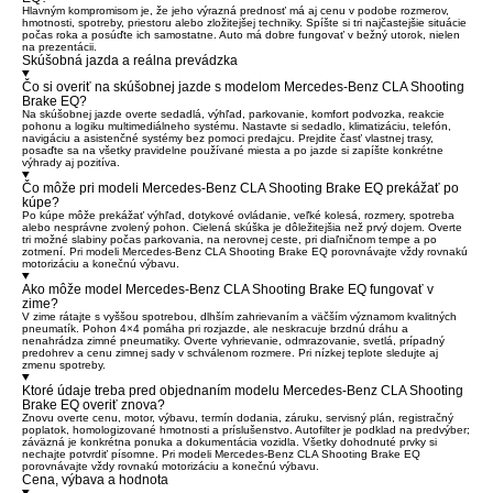
Hlavným kompromisom je, že jeho výrazná prednosť má aj cenu v podobe rozmerov,
hmotnosti, spotreby, priestoru alebo zložitejšej techniky. Spíšte si tri najčastejšie situácie
počas roka a posúďte ich samostatne. Auto má dobre fungovať v bežný utorok, nielen
na prezentácii.
Skúšobná jazda a reálna prevádzka
Čo si overiť na skúšobnej jazde s modelom Mercedes-Benz CLA Shooting
Brake EQ?
Na skúšobnej jazde overte sedadlá, výhľad, parkovanie, komfort podvozka, reakcie
pohonu a logiku multimediálneho systému. Nastavte si sedadlo, klimatizáciu, telefón,
navigáciu a asistenčné systémy bez pomoci predajcu. Prejdite časť vlastnej trasy,
posaďte sa na všetky pravidelne používané miesta a po jazde si zapíšte konkrétne
výhrady aj pozitíva.
Čo môže pri modeli Mercedes-Benz CLA Shooting Brake EQ prekážať po
kúpe?
Po kúpe môže prekážať výhľad, dotykové ovládanie, veľké kolesá, rozmery, spotreba
alebo nesprávne zvolený pohon. Cielená skúška je dôležitejšia než prvý dojem. Overte
tri možné slabiny počas parkovania, na nerovnej ceste, pri diaľničnom tempe a po
zotmení. Pri modeli Mercedes-Benz CLA Shooting Brake EQ porovnávajte vždy rovnakú
motorizáciu a konečnú výbavu.
Ako môže model Mercedes-Benz CLA Shooting Brake EQ fungovať v
zime?
V zime rátajte s vyššou spotrebou, dlhším zahrievaním a väčším významom kvalitných
pneumatík. Pohon 4×4 pomáha pri rozjazde, ale neskracuje brzdnú dráhu a
nenahrádza zimné pneumatiky. Overte vyhrievanie, odmrazovanie, svetlá, prípadný
predohrev a cenu zimnej sady v schválenom rozmere. Pri nízkej teplote sledujte aj
zmenu spotreby.
Ktoré údaje treba pred objednaním modelu Mercedes-Benz CLA Shooting
Brake EQ overiť znova?
Znovu overte cenu, motor, výbavu, termín dodania, záruku, servisný plán, registračný
poplatok, homologizované hmotnosti a príslušenstvo. Autofilter je podklad na predvýber;
záväzná je konkrétna ponuka a dokumentácia vozidla. Všetky dohodnuté prvky si
nechajte potvrdiť písomne. Pri modeli Mercedes-Benz CLA Shooting Brake EQ
porovnávajte vždy rovnakú motorizáciu a konečnú výbavu.
Cena, výbava a hodnota