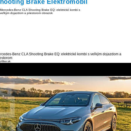
hooting Brake Elektromobil
rcedes-Benz CLA Shooting Brake EQ: elektrické kombi s veľkým dojazdom a
iestorom
filter.sk