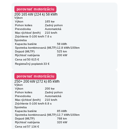
porovnať motorizáciu
200 165 kW (224 k) 58 kWh
Výkon
Výkon
165 kw
Pohon kolies
Zadný pohon
Prevodovka
Automatická
Max rýchlosť (km/h)
210 km/h
Zrýchlenie 0-100 km/h
7.6 s
Spotreba
Kapacita batérie
58 kWh
Spotreba kombinovaná (WLTP)
12,8 kWh/100km
Dojazd (WLTP)
525 km
Rýchlosť nabíjania
200 kW
Cena od
50 615 €
Registračný poplatok
33 €
porovnať motorizáciu
250+ 200 kW (272 k) 85 kWh
Výkon
Výkon
200 kw
Pohon kolies
Zadný pohon
Prevodovka
Automatická
Max rýchlosť (km/h)
210 km/h
Zrýchlenie 0-100 km/h
6.8 s
Spotreba
Kapacita batérie
85 kWh
Spotreba kombinovaná (WLTP)
12,7 kWh/100km
Dojazd (WLTP)
768 km
Rýchlosť nabíjania
320 kW
Cena od
57 134 €