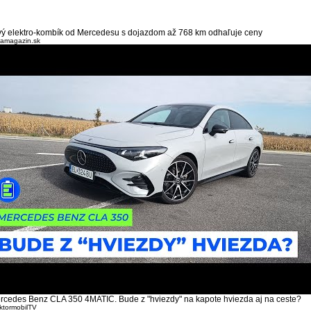
vý elektro-kombík od Mercedesu s dojazdom až 768 km odhaľuje ceny
lamagazin.sk
rcedes Benz CLA 350 4MATIC. Bude z "hviezdy" na kapote hviezda aj na ceste?
ktormobilTV