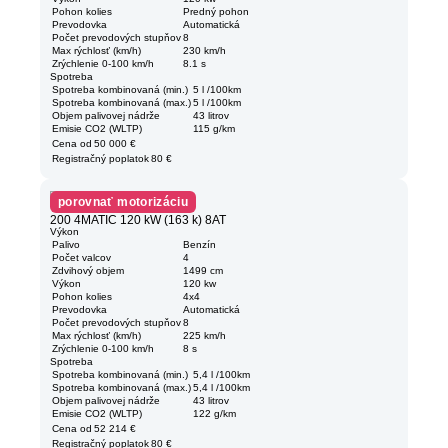
Pohon kolies
Predný pohon
Prevodovka
Automatická
Počet prevodových stupňov
8
Max rýchlosť (km/h)
230 km/h
Zrýchlenie 0-100 km/h
8.1 s
Spotreba
Spotreba kombinovaná (min.)
5 l /100km
Spotreba kombinovaná (max.)
5 l /100km
Objem palivovej nádrže
43 litrov
Emisie CO2 (WLTP)
115 g/km
Cena od
50 000 €
Registračný poplatok
80 €
porovnať motorizáciu
200 4MATIC 120 kW (163 k) 8AT
Výkon
Palivo
Benzín
Počet valcov
4
Zdvihový objem
1499 cm
Výkon
120 kw
Pohon kolies
4x4
Prevodovka
Automatická
Počet prevodových stupňov
8
Max rýchlosť (km/h)
225 km/h
Zrýchlenie 0-100 km/h
8 s
Spotreba
Spotreba kombinovaná (min.)
5,4 l /100km
Spotreba kombinovaná (max.)
5,4 l /100km
Objem palivovej nádrže
43 litrov
Emisie CO2 (WLTP)
122 g/km
Cena od
52 214 €
Registračný poplatok
80 €