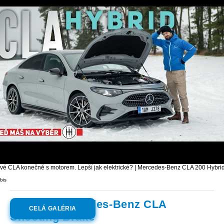
vé CLA konečně s motorem. Lepší jak elektrické? | Mercedes-Benz CLA 200 Hybrid
bis
Galéria:
Mercedes-Benz CLA
CELÁ GALÉRIA
Shooting Brake