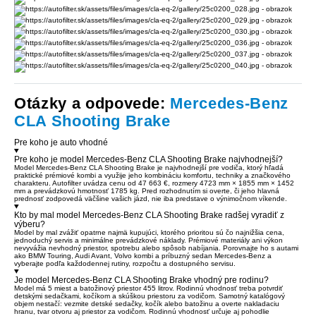
Otázky a odpovede:
Mercedes-Benz
CLA Shooting Brake
Pre koho je auto vhodné
Pre koho je model Mercedes-Benz CLA Shooting Brake najvhodnejší?
Model Mercedes-Benz CLA Shooting Brake je najvhodnejší pre vodiča, ktorý hľadá
praktické prémiové kombi a využije jeho kombináciu komfortu, techniky a značkového
charakteru. Autofilter uvádza cenu od 47 663 €, rozmery 4723 mm × 1855 mm × 1452
mm a prevádzkovú hmotnosť 1785 kg. Pred rozhodnutím si overte, či jeho hlavná
prednosť zodpovedá väčšine vašich jázd, nie iba predstave o výnimočnom víkende.
Kto by mal model Mercedes-Benz CLA Shooting Brake radšej vyradiť z
výberu?
Model by mal zvážiť opatrne najmä kupujúci, ktorého prioritou sú čo najnižšia cena,
jednoduchý servis a minimálne prevádzkové náklady. Prémiové materiály ani výkon
nevyvážia nevhodný priestor, spotrebu alebo spôsob nabíjania. Porovnajte ho s autami
ako BMW Touring, Audi Avant, Volvo kombi a príbuzný sedan Mercedes-Benz a
vyberajte podľa každodennej rutiny, rozpočtu a dostupného servisu.
Je model Mercedes-Benz CLA Shooting Brake vhodný pre rodinu?
Model má 5 miest a batožinový priestor 455 litrov. Rodinnú vhodnosť treba potvrdiť
detskými sedačkami, kočíkom a skúškou priestoru za vodičom. Samotný katalógový
objem nestačí: vezmite detské sedačky, kočík alebo batožinu a overte nakladaciu
hranu, tvar otvoru aj priestor za vodičom. Rodinnú vhodnosť určuje aj pohodlie