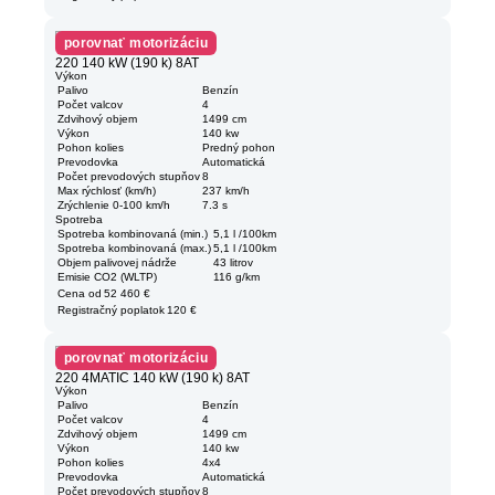
porovnať motorizáciu
220 140 kW (190 k) 8AT
Výkon
Palivo
Benzín
Počet valcov
4
Zdvihový objem
1499 cm
Výkon
140 kw
Pohon kolies
Predný pohon
Prevodovka
Automatická
Počet prevodových stupňov
8
Max rýchlosť (km/h)
237 km/h
Zrýchlenie 0-100 km/h
7.3 s
Spotreba
Spotreba kombinovaná (min.)
5,1 l /100km
Spotreba kombinovaná (max.)
5,1 l /100km
Objem palivovej nádrže
43 litrov
Emisie CO2 (WLTP)
116 g/km
Cena od
52 460 €
Registračný poplatok
120 €
porovnať motorizáciu
220 4MATIC 140 kW (190 k) 8AT
Výkon
Palivo
Benzín
Počet valcov
4
Zdvihový objem
1499 cm
Výkon
140 kw
Pohon kolies
4x4
Prevodovka
Automatická
Počet prevodových stupňov
8