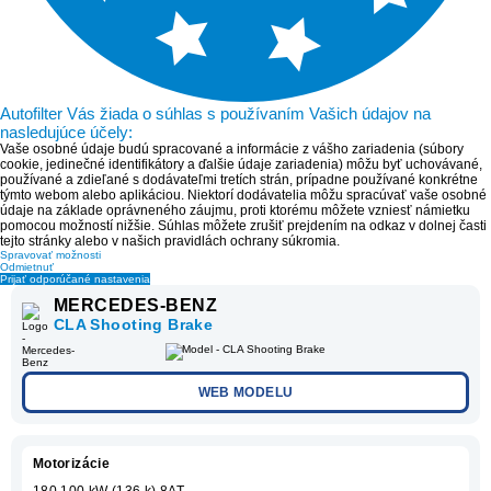
Autofilter Vás žiada o súhlas s používaním Vašich údajov na
nasledujúce účely:
Vaše osobné údaje budú spracované a informácie z vášho zariadenia (súbory
cookie, jedinečné identifikátory a ďalšie údaje zariadenia) môžu byť uchovávané,
používané a zdieľané s dodávateľmi tretích strán, prípadne používané konkrétne
týmto webom alebo aplikáciou. Niektorí dodávatelia môžu spracúvať vaše osobné
údaje na základe oprávneného záujmu, proti ktorému môžete vzniesť námietku
pomocou možností nižšie. Súhlas môžete zrušiť prejdením na odkaz v dolnej časti
tejto stránky alebo v našich pravidlách ochrany súkromia.
Spravovať možnosti
Odmietnuť
Prijať odporúčané nastavenia
MERCEDES-BENZ
CLA Shooting Brake
WEB MODELU
Motorizácie
180 100 kW (136 k) 8AT