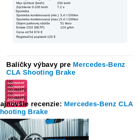
Max rýchlosť (km/h)
234 km/h
Zrýchlenie 0-100 km/h
7.2 s
Spotreba
Spotreba kombinovaná (min.)
5,4 l /100km
Spotreba kombinovaná (max.)
5,4 l /100km
Objem palivovej nádrže
51 litrov
Emisie CO2 (WLTP)
124 g/km
Cena od
54 674 €
Registračný poplatok
120 €
Balíčky výbavy pre
Mercedes-Benz
CLA Shooting Brake
180
porovnať
200
porovnať
výbavu
200 4MATIC
porovnať
výbavu
220
porovnať
výbavu
220 4MATIC
porovnať
výbavu
ajnovšie recenzie:
Mercedes-Benz CLA
výbavu
hooting Brake