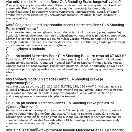
Ako môže model Mercedes-Benz CLA Shooting Brake fungovať v zime?
V zime rátajte s vyššou spotrebou, dlhším zahrievaním a väčším významom kvalitných
pneumatík. Pohon 4×4 pomáha pri rozjazde, ale neskracuje brzdnú dráhu a
nenahrádza zimné pneumatiky. Overte vyhrievanie, odmrazovanie, svetlá, prípadný
predohrev a cenu zimnej sady v schválenom rozmere. Pri nízkej teplote sledujte aj
zmenu spotreby.
Ktoré údaje treba pred objednaním modelu Mercedes-Benz CLA Shooting
Brake overiť znova?
Znovu overte cenu, motor, výbavu, termín dodania, záruku, servisný plán, registračný
poplatok, homologizované hmotnosti a príslušenstvo. Autofilter je podklad na predvýber;
záväzná je konkrétna ponuka a dokumentácia vozidla. Všetky dohodnuté prvky si
nechajte potvrdiť písomne. Pri modeli Mercedes-Benz CLA Shooting Brake porovnávajte
vždy rovnakú motorizáciu a konečnú výbavu.
Cena, výbava a hodnota
Oplatí sa model Mercedes-Benz CLA Shooting Brake za cenu od 47 663 €?
Za cenu od 47 663 € má zmysel, ak využijete prémiový komfort, techniku a konkrétne
vlastnosti tejto karosérie. Cena „od“ nemusí zahŕňať požadovaný motor, farbu, kolesá,
kamery, svetlá ani financovanie. Pripočítajte poistenie, servis, pneumatiky, palivo alebo
nabíjanie a porovnajte výsledok s dvoma alternatívami pri podobnej výbave a dodacej
lehote.
Ktorá výbava modelu Mercedes-Benz CLA Shooting Brake je
najrozumnejšia?
Autofilter uvádza výbavy 180, 200, 200 4MATIC, 220, 220 4MATIC. Najrozumnejšia je
tá, ktorá pridáva prvky používané denne: kvalitné svetlá, kameru, adaptívny tempomat,
vyhrievanie a pohodlné sedadlá. Dizajnové doplnky a veľké kolesá riešte až po
praktickej výbave a porovnajte ich vplyv na komfort.
Oplatí sa pri modeli Mercedes-Benz CLA Shooting Brake priplatiť za
výkonnejšiu verziu?
Príplatok za výkon má zmysel pri častom diaľničnom jazdení, plnom zaťažení, ťahaní
alebo vedomej kúpe športového charakteru. Ak jazdíte pokojne a prevažne v meste,
základnejšia verzia môže byť príjemnejšia aj lacnejšia. Rozdiel si nechajte naceniť pri
rovnakej výbave. Pri modeli Mercedes-Benz CLA Shooting Brake porovnávajte vždy
rovnakú motorizáciu a konečnú výbavu.
Aký je najlepší ďalší krok pri výbere modelu Mercedes-Benz CLA Shooting