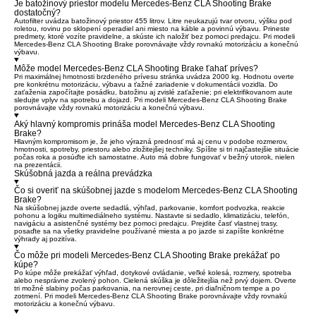
Je batožinový priestor modelu Mercedes-Benz CLA Shooting Brake
dostatočný?
Autofilter uvádza batožinový priestor 455 litrov. Litre neukazujú tvar otvoru, výšku pod
roletou, rovinu po sklopení operadiel ani miesto na káble a povinnú výbavu. Prineste
predmety, ktoré vozíte pravidelne, a skúste ich naložiť bez pomoci predajcu. Pri modeli
Mercedes-Benz CLA Shooting Brake porovnávajte vždy rovnakú motorizáciu a konečnú
výbavu.
Môže model Mercedes-Benz CLA Shooting Brake ťahať príves?
Pri maximálnej hmotnosti brzdeného prívesu stránka uvádza 2000 kg. Hodnotu overte
pre konkrétnu motorizáciu, výbavu a ťažné zariadenie v dokumentácii vozidla. Do
zaťaženia započítajte posádku, batožinu aj zvislé zaťaženie; pri elektrifikovanom aute
sledujte vplyv na spotrebu a dojazd. Pri modeli Mercedes-Benz CLA Shooting Brake
porovnávajte vždy rovnakú motorizáciu a konečnú výbavu.
Aký hlavný kompromis prináša model Mercedes-Benz CLA Shooting
Brake?
Hlavným kompromisom je, že jeho výrazná prednosť má aj cenu v podobe rozmerov,
hmotnosti, spotreby, priestoru alebo zložitejšej techniky. Spíšte si tri najčastejšie situácie
počas roka a posúďte ich samostatne. Auto má dobre fungovať v bežný utorok, nielen
na prezentácii.
Skúšobná jazda a reálna prevádzka
Čo si overiť na skúšobnej jazde s modelom Mercedes-Benz CLA Shooting
Brake?
Na skúšobnej jazde overte sedadlá, výhľad, parkovanie, komfort podvozka, reakcie
pohonu a logiku multimediálneho systému. Nastavte si sedadlo, klimatizáciu, telefón,
navigáciu a asistenčné systémy bez pomoci predajcu. Prejdite časť vlastnej trasy,
posaďte sa na všetky pravidelne používané miesta a po jazde si zapíšte konkrétne
výhrady aj pozitíva.
Čo môže pri modeli Mercedes-Benz CLA Shooting Brake prekážať po
kúpe?
Po kúpe môže prekážať výhľad, dotykové ovládanie, veľké kolesá, rozmery, spotreba
alebo nesprávne zvolený pohon. Cielená skúška je dôležitejšia než prvý dojem. Overte
tri možné slabiny počas parkovania, na nerovnej ceste, pri diaľničnom tempe a po
zotmení. Pri modeli Mercedes-Benz CLA Shooting Brake porovnávajte vždy rovnakú
motorizáciu a konečnú výbavu.