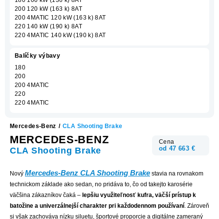
200 120 kW (163 k) 8AT
200 4MATIC 120 kW (163 k) 8AT
220 140 kW (190 k) 8AT
220 4MATIC 140 kW (190 k) 8AT
Balíčky výbavy
180
200
200 4MATIC
220
220 4MATIC
Mercedes-Benz
/
CLA Shooting Brake
MERCEDES-BENZ
Cena
od 47 663 €
CLA Shooting Brake
Mercedes-Benz CLA Shooting Brake
Nový
stavia na rovnakom
technickom základe ako sedan, no pridáva to, čo od takejto karosérie
väčšina zákazníkov čaká –
lepšiu využiteľnosť kufra, väčší prístup k
batožine a univerzálnejší charakter pri každodennom používaní
. Zároveň
si však zachováva nízku siluetu, športové proporcie a digitálne zameraný