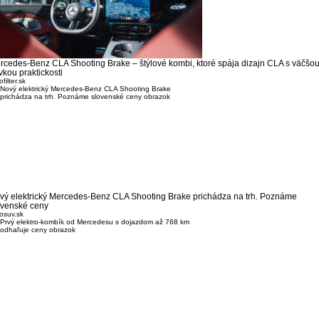
rcedes-Benz CLA Shooting Brake – štýlové kombi, ktoré spája dizajn CLA s väčšo
vkou praktickosti
filter.sk
vý elektrický Mercedes-Benz CLA Shooting Brake prichádza na trh. Poznáme
ovenské ceny
osuv.sk