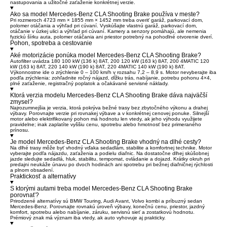
nastupovania a užitočné zaťaženie konkrétnej verzie.
Ako sa model Mercedes-Benz CLA Shooting Brake používa v meste?
Pri rozmeroch 4723 mm × 1855 mm × 1452 mm treba overiť garáž, parkovací dom,
polomer otáčania a výhľad pri cúvaní. Vyskúšajte vlastnú garáž, parkovací dom,
otáčanie v úzkej ulici a výhľad pri cúvaní. Kamery a senzory pomáhajú, ale nemenia
fyzickú šírku auta, polomer otáčania ani priestor potrebný na pohodlné otvorenie dverí.
Pohon, spotreba a cestovanie
Aké motorizácie ponúka model Mercedes-Benz CLA Shooting Brake?
Autofilter uvádza 180 100 kW (136 k) 8AT, 200 120 kW (163 k) 8AT, 200 4MATIC 120
kW (163 k) 8AT, 220 140 kW (190 k) 8AT, 220 4MATIC 140 kW (190 k) 8AT.
Výkonnostne ide o zrýchlenie 0 – 100 km/h v rozsahu 7,2 – 8,9 s. Motor nevyberajte iba
podľa zrýchlenia: zohľadnite ročný nájazd, dĺžku trás, nabíjanie, potrebu pohonu 4×4,
plné zaťaženie, registračný poplatok a očakávané servisné náklady.
Ktorá verzia modelu Mercedes-Benz CLA Shooting Brake dáva najväčší
zmysel?
Najrozumnejšia je verzia, ktorá pokrýva bežné trasy bez zbytočného výkonu a drahej
výbavy. Porovnajte verzie pri rovnakej výbave a v konkrétnej cenovej ponuke. Silnejší
motor alebo elektrifikovaný pohon má hodnotu len vtedy, ak jeho výhodu využijete
pravidelne; inak zaplatíte vyššiu cenu, spotrebu alebo hmotnosť bez primeraného
prínosu.
Je model Mercedes-Benz CLA Shooting Brake vhodný na dlhé cesty?
Na dlhé trasy môže byť vhodný vďaka sedadlám, stabilite a komfortnej technike. Motor
vyberajte podľa nájazdu, zaťaženia a podielu diaľnic. Na dostatočne dlhej skúšobnej
jazde sledujte sedadlá, hluk, stabilitu, tempomat, ovládanie a dojazd. Krátky okruh pri
predajni neukáže únavu po dvoch hodinách ani spotrebu pri bežnej diaľničnej rýchlosti
a plnom obsadení.
Praktickosť a alternatívy
S ktorými autami treba model Mercedes-Benz CLA Shooting Brake
porovnať?
Prirodzené alternatívy sú BMW Touring, Audi Avant, Volvo kombi a príbuzný sedan
Mercedes-Benz. Porovnajte rovnakú úroveň výbavy, konečnú cenu, priestor, jazdný
komfort, spotrebu alebo nabíjanie, záruku, servisnú sieť a zostatkovú hodnotu.
Prémiový znak má význam iba vtedy, ak auto vyhovuje aj prakticky.