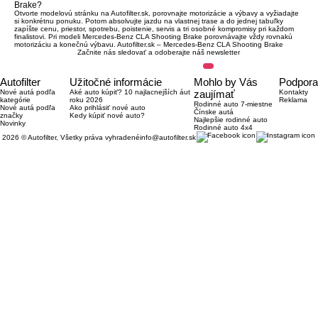
Brake?
Otvorte modelovú stránku na Autofilter.sk, porovnajte motorizácie a výbavy a vyžiadajte
si konkrétnu ponuku. Potom absolvujte jazdu na vlastnej trase a do jednej tabuľky
zapíšte cenu, priestor, spotrebu, poistenie, servis a tri osobné kompromisy pri každom
finalistovi. Pri modeli Mercedes-Benz CLA Shooting Brake porovnávajte vždy rovnakú
motorizáciu a konečnú výbavu.
Autofilter.sk – Mercedes-Benz CLA Shooting Brake
Začnite nás sledovať a odoberajte náš newsletter
Autofilter
Užitočné informácie
Mohlo by Vás
Podpora
Nové autá podľa
Aké auto kúpiť? 10 najlacnejších áut
zaujímať
Kontakty
kategórie
roku 2026
Reklama
Rodinné auto 7-miestne
Nové autá podľa
Ako prihlásiť nové auto
Čínske autá
značky
Kedy kúpiť nové auto?
Najlepšie rodinné auto
Novinky
Rodinné auto 4x4
2026 © Autofilter, Všetky práva vyhradené
info@autofilter.sk