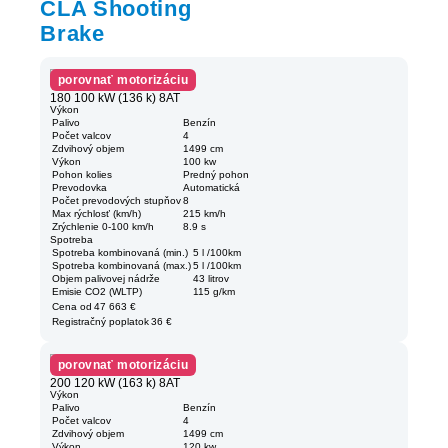
CLA Shooting
Brake
porovnať motorizáciu
180 100 kW (136 k) 8AT
Výkon
Palivo
Benzín
Počet valcov
4
Zdvihový objem
1499 cm
Výkon
100 kw
Pohon kolies
Predný pohon
Prevodovka
Automatická
Počet prevodových stupňov
8
Max rýchlosť (km/h)
215 km/h
Zrýchlenie 0-100 km/h
8.9 s
Spotreba
Spotreba kombinovaná (min.)
5 l /100km
Spotreba kombinovaná (max.)
5 l /100km
Objem palivovej nádrže
43 litrov
Emisie CO2 (WLTP)
115 g/km
Cena od
47 663 €
Registračný poplatok
36 €
porovnať motorizáciu
200 120 kW (163 k) 8AT
Výkon
Palivo
Benzín
Počet valcov
4
Zdvihový objem
1499 cm
Výkon
120 kw