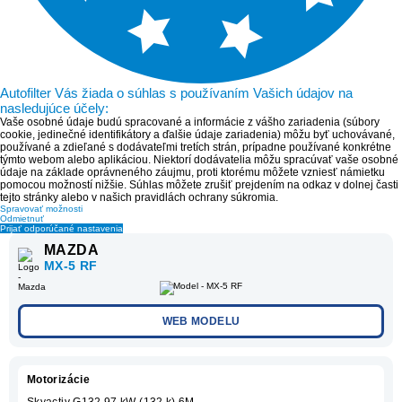
Autofilter Vás žiada o súhlas s používaním Vašich údajov na
nasledujúce účely:
Vaše osobné údaje budú spracované a informácie z vášho zariadenia (súbory
cookie, jedinečné identifikátory a ďalšie údaje zariadenia) môžu byť uchovávané,
používané a zdieľané s dodávateľmi tretích strán, prípadne používané konkrétne
týmto webom alebo aplikáciou. Niektorí dodávatelia môžu spracúvať vaše osobné
údaje na základe oprávneného záujmu, proti ktorému môžete vzniesť námietku
pomocou možností nižšie. Súhlas môžete zrušiť prejdením na odkaz v dolnej časti
tejto stránky alebo v našich pravidlách ochrany súkromia.
Spravovať možnosti
Odmietnuť
Prijať odporúčané nastavenia
MAZDA
MX-5 RF
WEB MODELU
Motorizácie
Skyactiv G132 97 kW (132 k) 6M