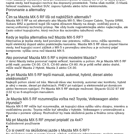
najmä vtedy, keď kupujúci nechce iba dopravný prostriedok. Treba však rozlíšiť, či hľadá
ľahkosť roadsteru, komfort SUV, úsporu hybridu alebo ticho elektromobilu.
Porovnanie a alternatívy
Čím sa Mazda MX-5 RF líši od najbližších alternatív?
Mazda MX-5 RF sa od alternatív ako Mazda MX-5, Mini Cooper Cabrio, Toyota GR86,
Subaru BRZ a jazdené kupé líši najmä dôrazom Mazdy na dizajn, vodičský pocit a
menej uniformný technický prístup. Nie vždy bude najpraktickejšia alebo najlacnejšia, ale
často osloví kupujúceho, ktorý nechce iba racionálnu tabuľkovú voľbu.
Kedy je lepšia alternatíva než Mazda MX-5 RF?
Alternatíva je lepšia vtedy, keď ponúkne viac priestoru, nižšiu cenu, nižšiu spotrebu,
lepší elektrický dojazd alebo praktickejšiu karosériu. Mazda MX-5 RF dáva zmysel hlavne
vtedy, keď kupujúci ocení zážitok z MX-5 s pevnejšou strechou a je ochotný prijať
kompromis: vyššia cena než klasická MX-5.
Ako porovnať Mazda MX-5 RF s inými modelmi Mazda?
V rámci Mazdy treba porovnať najmä veľkosť, karosériu a pohon. Ak je Mazda MX-5 RF
príliš malé, pozrite CX-30, CX-5, CX-60 alebo CX-80. Ak je príliš veľké alebo drahé,
môže stačiť Mazda 2 Hybrid, Mazda 3 alebo CX-30.
Je pri Mazda MX-5 RF lepší manuál, automat, hybrid, diesel alebo
elektromobil?
Najlepší pohon závisí od trás. Manuál dáva viac kontroly, automat viac komfortu, hybrid
je silný v meste, diesel pri diaľniciach, PHEV pri nabíjaní a elektromobil pri domácom
alebo firemnom nabíjaní. Pri Mazda MX-5 RF sledujte možnosti: Skyactiv G132 97 kW
(132 k) so 6-stupňovým manuálom.
Je Mazda MX-5 RF rozumnejšia voľba než Toyota, Volkswagen alebo
Hyundai?
Mazda MX-5 RF môže byť rozumnejšia, ak kupujúci dáva vyššiu váhu dizajnu, interiéru a
vodičskému pocitu. Toyota môže byť silnejšia v hybride, Volkswagen v univerzálnosti a
Hyundai v pomere výbavy. Rozhodnúť by mala skúšobná jazda a finálna cena výbavy.
Má pri Mazda MX-5 RF zmysel priplatiť za 4x4?
Každodenné používanie
Čo si overiť na skúšobnej jazde s Mazda MX-5 RF?
Na skúšobnej jazde si overte posed, výhľad, ovládanie infotainmentu, reakcie motora,