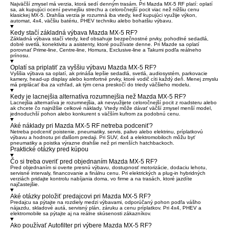
Najväčší zmysel má verzia, ktorá sedí denným trasám. Pri Mazda MX-5 RF platí: oplatí
sa, ak kupujúci ocení pevnejšiu strechu a celoročnejší pocit viac než nižšiu cenu
klasickej MX-5. Drahšia verzia je rozumná iba vtedy, keď kupujúci využije výkon,
automat, 4x4, väčšiu batériu, PHEV techniku alebo bohatšiu výbavu.
Kedy stačí základná výbava Mazda MX-5 RF?
Základná výbava stačí vtedy, keď obsahuje bezpečnostné prvky, pohodlné sedadlá,
dobré svetlá, konektivitu a asistenty, ktoré používate denne. Pri Mazde sa oplatí
porovnať Prime-line, Centre-line, Homura, Exclusive-line a Takumi podľa reálneho
prínosu.
Oplatí sa priplatiť za vyššiu výbavu Mazda MX-5 RF?
Vyššia výbava sa oplatí, ak prináša lepšie sedadlá, svetlá, audiosystém, parkovacie
kamery, head-up display alebo komfortné prvky, ktoré vodič cíti každý deň. Menej zmyslu
má priplácať iba za vzhľad, ak tým cena preskočí do triedy väčšieho modelu.
Kedy je lacnejšia alternatíva rozumnejšia než Mazda MX-5 RF?
Lacnejšia alternatíva je rozumnejšia, ak nevyužijete celoročnejší pocit z roadsteru alebo
ak chcete čo najnižšie celkové náklady. Vtedy môže dávať väčší zmysel menší model,
jednoduchší pohon alebo konkurent s väčším kufrom za podobnú cenu.
Aké náklady pri Mazda MX-5 RF netreba podceniť?
Netreba podceniť poistenie, pneumatiky, servis, palivo alebo elektrinu, príplatkovú
výbavu a hodnotu pri ďalšom predaji. Pri SUV, 4x4 a elektromobiloch môžu byť
pneumatiky a poistka výrazne drahšie než pri menších hatchbackoch.
Praktické otázky pred kúpou
Čo si treba overiť pred objednaním Mazda MX-5 RF?
Pred objednaním si overte presnú výbavu, dostupnosť motorizácie, dodaciu lehotu,
servisné intervaly, financovanie a finálnu cenu. Pri elektrických a plug-in hybridných
verziách pridajte kontrolu nabíjania doma, vo firme a na trasách, ktoré jazdíte
najčastejšie.
Aké otázky položiť predajcovi pri Mazda MX-5 RF?
Predajcu sa pýtajte na rozdiely medzi výbavami, odporúčaný pohon podľa vášho
nájazdu, skladové autá, servisný plán, záruku a cenu príplatkov. Pri 4x4, PHEV a
elektromobile sa pýtajte aj na reálne skúsenosti zákazníkov.
Ako používať Autofilter pri výbere Mazda MX-5 RF?