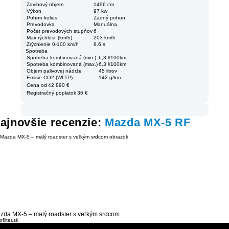
Zdvihový objem
1496 cm
Výkon
97 kw
Pohon kolies
Zadný pohon
Prevodovka
Manuálna
Počet prevodových stupňov
6
Max rýchlosť (km/h)
203 km/h
Zrýchlenie 0-100 km/h
8.6 s
Spotreba
Spotreba kombinovaná (min.)
6,3 l/100km
Spotreba kombinovaná (max.)
6,3 l/100km
Objem palivovej nádrže
45 litrov
Emisie CO2 (WLTP)
142 g/km
Cena od
42 890 €
Registračný poplatok
36 €
ajnovšie recenzie:
Mazda MX-5 RF
zda MX-5 – malý roadster s veľkým srdcom
filter.sk