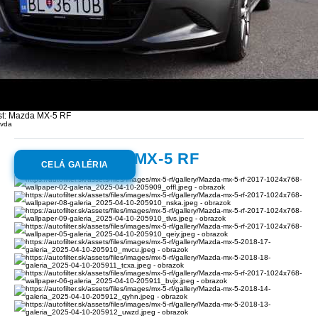
st: Mazda MX-5 RF
avda
Galéria:
Mazda MX-5 RF
CELÁ GALÉRIA