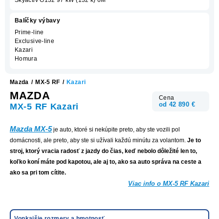
Balíčky výbavy
Prime-line
Exclusive-line
Kazari
Homura
Mazda
/
MX-5 RF
/
Kazari
MAZDA
Cena
od 42 890 €
MX-5 RF Kazari
Mazda MX-5
je auto, ktoré si nekúpite preto, aby ste vozili pol
domácnosti, ale preto, aby ste si užívali každú minútu za volantom.
Je to
stroj, ktorý vracia radosť z jazdy do čias, keď nebolo dôležité len to,
koľko koní máte pod kapotou, ale aj to, ako sa auto správa na ceste a
ako sa pri tom cítite.
Viac info o MX-5 RF Kazari
Vonkajšie rozmery a hmotnosť