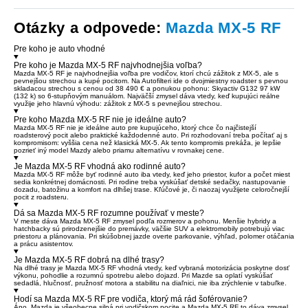
Otázky a odpovede:
Mazda MX-5 RF
Pre koho je auto vhodné
Pre koho je Mazda MX-5 RF najvhodnejšia voľba?
Mazda MX-5 RF je najvhodnejšia voľba pre vodičov, ktorí chcú zážitok z MX-5, ale s
pevnejšou strechou a kupé pocitom. Na Autofilteri ide o dvojmiestny roadster s pevnou
skladacou strechou s cenou od 38 490 € a ponukou pohonu: Skyactiv G132 97 kW
(132 k) so 6-stupňovým manuálom. Najväčší zmysel dáva vtedy, keď kupujúci reálne
využije jeho hlavnú výhodu: zážitok z MX-5 s pevnejšou strechou.
Pre koho Mazda MX-5 RF nie je ideálne auto?
Mazda MX-5 RF nie je ideálne auto pre kupujúceho, ktorý chce čo najčistejší
roadsterový pocit alebo praktické každodenné auto. Pri rozhodovaní treba počítať aj s
kompromisom: vyššia cena než klasická MX-5. Ak tento kompromis prekáža, je lepšie
pozrieť iný model Mazdy alebo priamu alternatívu v rovnakej cene.
Je Mazda MX-5 RF vhodná ako rodinné auto?
Mazda MX-5 RF môže byť rodinné auto iba vtedy, keď jeho priestor, kufor a počet miest
sedia konkrétnej domácnosti. Pri rodine treba vyskúšať detské sedačky, nastupovanie
dozadu, batožinu a komfort na dlhšej trase. Kľúčové je, či naozaj využijete celoročnejší
pocit z roadsteru.
Dá sa Mazda MX-5 RF rozumne používať v meste?
V meste dáva Mazda MX-5 RF zmysel podľa rozmerov a pohonu. Menšie hybridy a
hatchbacky sú prirodzenejšie do premávky, väčšie SUV a elektromobily potrebujú viac
priestoru a plánovania. Pri skúšobnej jazde overte parkovanie, výhľad, polomer otáčania
a prácu asistentov.
Je Mazda MX-5 RF dobrá na dlhé trasy?
Na dlhé trasy je Mazda MX-5 RF vhodná vtedy, keď vybraná motorizácia poskytne dosť
výkonu, pohodlie a rozumnú spotrebu alebo dojazd. Pri Mazde sa oplatí vyskúšať
sedadlá, hlučnosť, pružnosť motora a stabilitu na diaľnici, nie iba zrýchlenie v tabuľke.
Hodí sa Mazda MX-5 RF pre vodiča, ktorý má rád šoférovanie?
Áno, Mazda je všeobecne silná pri vodičskom pocite a Mazda MX-5 RF to dáva zmysel