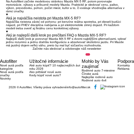
Na Autofilteri začnite modelovou stránkou Mazda MX-5 RF, potom porovnajte
motorizácie, výbavy a príbuzné modely Mazda. Praktické je sledovať cenu, palivo,
výkon, prevodovku, pohon, počet miest, kufor a to, či existuje vhodnejšia alternatíva v
rámci značky.
Aká je najväčšia neistota pri Mazda MX-5 RF?
Najväčšia neistota závisí od pohonu: pri benzíne reálna spotreba, pri dieseli budúci
nájazd, pri PHEV disciplína nabíjania a pri elektromobile zimný dojazd. Pri každom
modeli treba overiť aj finálnu cenu konkrétnej výbavy.
Aký je najlepší ďalší krok po prečítaní FAQ o Mazda MX-5 RF?
Najlepší ďalší krok je porovnať Mazda MX-5 RF s dvomi najbližšími alternatívami, vybrať
jednu rozumnú a jednu drahšiu konfiguráciu a absolvovať skúšobnú jazdu. Pri Mazde
má jazdný dojem veľkú váhu, preto by mal byť súčasťou rozhodnutia.
Začnite nás sledovať a odoberajte náš newsletter
Autofilter
Užitočné informácie
Mohlo by Vás
Podpora
Nové autá podľa
Aké auto kúpiť? 10 najlacnejších áut
zaujímať
Kontakty
kategórie
roku 2026
Reklama
Rodinné auto 7-miestne
Nové autá podľa
Ako prihlásiť nové auto
Čínske autá
značky
Kedy kúpiť nové auto?
Najlepšie rodinné auto
Novinky
Rodinné auto 4x4
2026 © Autofilter, Všetky práva vyhradené
info@autofilter.sk