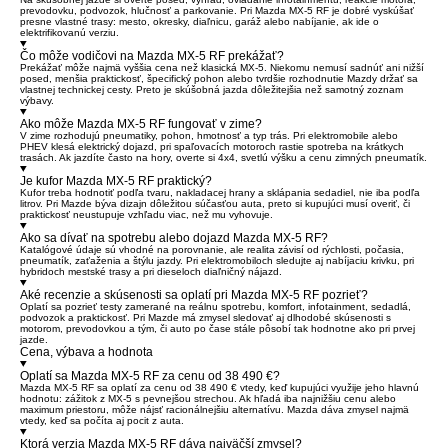
prevodovku, podvozok, hlučnosť a parkovanie. Pri Mazda MX-5 RF je dobré vyskúšať
presne vlastné trasy: mesto, okresky, diaľnicu, garáž alebo nabíjanie, ak ide o
elektrifikovanú verziu.
Čo môže vodičovi na Mazda MX-5 RF prekážať?
Prekážať môže najmä vyššia cena než klasická MX-5. Niekomu nemusí sadnúť ani nižší
posed, menšia praktickosť, špecifický pohon alebo tvrdšie rozhodnutie Mazdy držať sa
vlastnej technickej cesty. Preto je skúšobná jazda dôležitejšia než samotný zoznam
výbavy.
Ako môže Mazda MX-5 RF fungovať v zime?
V zime rozhodujú pneumatiky, pohon, hmotnosť a typ trás. Pri elektromobile alebo
PHEV klesá elektrický dojazd, pri spaľovacích motoroch rastie spotreba na krátkych
trasách. Ak jazdíte často na hory, overte si 4x4, svetlú výšku a cenu zimných pneumatík.
Je kufor Mazda MX-5 RF praktický?
Kufor treba hodnotiť podľa tvaru, nakladacej hrany a sklápania sedadiel, nie iba podľa
litrov. Pri Mazde býva dizajn dôležitou súčasťou auta, preto si kupujúci musí overiť, či
praktickosť neustupuje vzhľadu viac, než mu vyhovuje.
Ako sa dívať na spotrebu alebo dojazd Mazda MX-5 RF?
Katalógové údaje sú vhodné na porovnanie, ale realita závisí od rýchlosti, počasia,
pneumatík, zaťaženia a štýlu jazdy. Pri elektromobiloch sledujte aj nabíjaciu krivku, pri
hybridoch mestské trasy a pri dieseloch diaľničný nájazd.
Aké recenzie a skúsenosti sa oplatí pri Mazda MX-5 RF pozrieť?
Oplatí sa pozrieť testy zamerané na reálnu spotrebu, komfort, infotainment, sedadlá,
podvozok a praktickosť. Pri Mazde má zmysel sledovať aj dlhodobé skúsenosti s
motorom, prevodovkou a tým, či auto po čase stále pôsobí tak hodnotne ako pri prvej
jazde.
Cena, výbava a hodnota
Oplatí sa Mazda MX-5 RF za cenu od 38 490 €?
Mazda MX-5 RF sa oplatí za cenu od 38 490 € vtedy, keď kupujúci využije jeho hlavnú
hodnotu: zážitok z MX-5 s pevnejšou strechou. Ak hľadá iba najnižšiu cenu alebo
maximum priestoru, môže nájsť racionálnejšiu alternatívu. Mazda dáva zmysel najmä
vtedy, keď sa počíta aj pocit z auta.
Ktorá verzia Mazda MX-5 RF dáva najväčší zmysel?