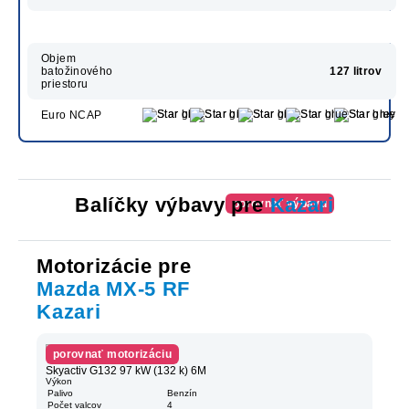
Objem
batožinového
127 litrov
priestoru
Euro NCAP
Balíčky výbavy pre
Kazari
porovnať výbavu
Motorizácie pre
Mazda MX-5 RF
Kazari
porovnať motorizáciu
Skyactiv G132 97 kW (132 k) 6M
Výkon
Palivo
Benzín
Počet valcov
4