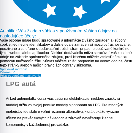
Autofilter Vás žiada o súhlas s používaním Vašich údajov na
nasledujúce účely:
Vaše osobné údaje budú spracované a informácie z vášho zariadenia (súbory
cookie, jedinečné identifikátory a ďalšie údaje zariadenia) môžu byť uchovávané,
používané a zdieľané s dodávateľmi tretích strán, prípadne používané konkrétne
týmto webom alebo aplikáciou. Niektorí dodávatelia môžu spracúvať vaše osobné
údaje na základe oprávneného záujmu, proti ktorému môžete vzniesť námietku
pomocou možností nižšie. Súhlas môžete zrušiť prejdením na odkaz v dolnej časti
tejto stránky alebo v našich pravidlách ochrany súkromia.
Spravovať možnosti
Odmietnuť
Prijať odporúčané nastavenia
LPG autá
Aj keď automobilky čoraz viac tlačia na elektrifikáciu, niektoré značky si
naďalej držia vo svojej ponuke modely s pohonom na
LPG
. Pre mnohých
motoristov ide stále o veľmi rozumnú alternatívu, ktorá dokáže
výrazne
ušetriť na prevádzkových nákladoch
a zároveň nevyžaduje žiadne
kompromisy v každodennej prevádzke.