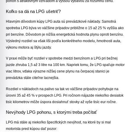
pohon s atraktívnym vzhľadom a vyššou výbavou za rozumnú cenu.
Koľko sa dá na LPG ušetriť?
Hlavným dôvodom kúpy LPG auta sú prevádzkové náklady. Samotná
spotreba LPG býva vo väčšine prípadov približne
o 15 až 25 % vyššia
ako
pri benzíne. Dôvodom je
nižšia energetická hodnota plynu oproti benzínu
.
Výsledný rozdiel sa však líši podľa konkrétneho modelu, hmotnosti auta,
výkonu motora aj štýlu jazdy.
V praxi môže byť rozdiel v spotrebe medzi benzínom a LPG pri bežnej
jazde zhruba 1,5 až 3 litre na 100 km. Napriek tomu, že LPG spaľuje motor
viac litrov, vďaka výrazne nižšej cene plynu na čerpacej stanici je
prevádzka stále citeľne lacnejšia.
Rozdiel v nákladoch na palivo sa tak vo väčšine prípadov pohybuje na
úrovni
35 až 45 % v prospech LPG
. Pri ročnom nájazde niekoľko desiatok
tisíc kilometrov môže úspora dosiahnuť stovky až vyše tisíc eur ročne.
Nevýhody LPG pohonu, s ktorými treba počítať
LPG má stále aj niekoľko špecifických nevýhod, na ktoré by si mal
motorista pred kúpou dať pozor: