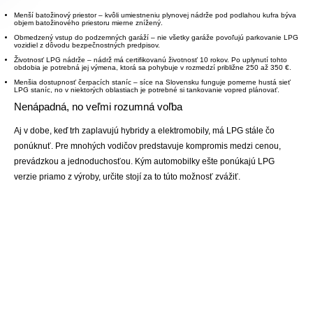
Menší batožinový priestor
– kvôli umiestneniu plynovej nádrže pod podlahou kufra býva
objem batožinového priestoru mierne znížený.
Obmedzený vstup do podzemných garáží
– nie všetky garáže povoľujú parkovanie LPG
vozidiel z dôvodu bezpečnostných predpisov.
Životnosť LPG nádrže
– nádrž má certifikovanú životnosť 10 rokov. Po uplynutí tohto
obdobia je potrebná jej výmena, ktorá sa pohybuje v rozmedzí približne 250 až 350 €.
Menšia dostupnosť čerpacích staníc
– síce na Slovensku funguje pomerne hustá sieť
LPG staníc, no v niektorých oblastiach je potrebné si tankovanie vopred plánovať.
Nenápadná, no veľmi rozumná voľba
Aj v dobe, keď trh zaplavujú
hybridy
a
elektromobily
, má LPG stále čo
ponúknuť. Pre mnohých vodičov predstavuje kompromis medzi cenou,
prevádzkou a jednoduchosťou. Kým automobilky ešte ponúkajú LPG
verzie priamo z výroby, určite stojí za to túto možnosť zvážiť.