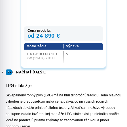
Cena modelu:
od 24 890 €
Motorizácia
Výbava
1.4 T-GDI LPG 113
5
kW (154 k) 7DCT
NAČÍTAŤ ĎALŠIE
1
2
LPG stále žije
Skvapalnený ropný plyn (LPG) má na trhu dlhoročnú tradíciu. Jeho hlavnou
výhodou je predovšetkým
nízka cena paliva
, čo pri vyšších ročných
nájazdoch dokáže priniesť citeľné úspory. Aj keď sa množstvo výrobcov
postupne vzdalo továrenskej montáže LPG, stále existuje niekoľko značiek,
ktoré ho ponúkajú priamo z výroby so zachovanou zárukou a plnou
podporou servisu.