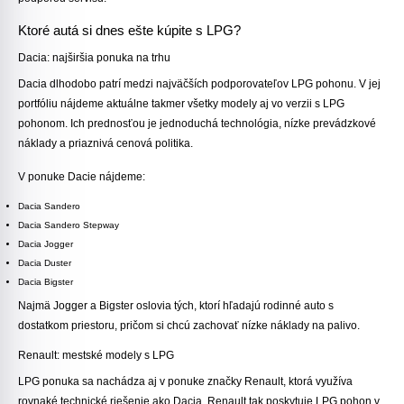
Ktoré autá si dnes ešte kúpite s LPG?
Dacia
: najširšia ponuka na trhu
Dacia dlhodobo patrí medzi najväčších podporovateľov LPG pohonu. V jej
portfóliu nájdeme aktuálne takmer všetky modely aj vo verzii s LPG
pohonom. Ich prednosťou je jednoduchá technológia, nízke prevádzkové
náklady a priaznivá cenová politika.
V ponuke Dacie nájdeme:
Dacia Sandero
Dacia Sandero Stepway
Dacia Jogger
Dacia Duster
Dacia Bigster
Najmä Jogger a Bigster oslovia tých, ktorí hľadajú rodinné auto s
dostatkom priestoru, pričom si chcú zachovať nízke náklady na palivo.
Renault
: mestské modely s LPG
LPG ponuka sa nachádza aj v ponuke značky Renault, ktorá využíva
rovnaké technické riešenie ako Dacia. Renault tak poskytuje LPG pohon v