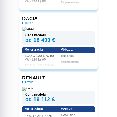
kW (120 k) 6M
Expression
Extreme
DACIA
Duster
Cena modelu:
od 18 490 €
Motorizácia
Výbava
ECO-G 120 LPG 90
Essential
kW (120 k) 6M
Expression
ECO-G 120 LPG 90
Journey
kW (120 k) 6AT
Extreme
hybrid-G 150 LPG
RENAULT
113 kW (150 k) 4x4
6AT
Captur
Cena modelu:
od 19 112 €
Motorizácia
Výbava
Evolution
Eco-G 120 LPG 90