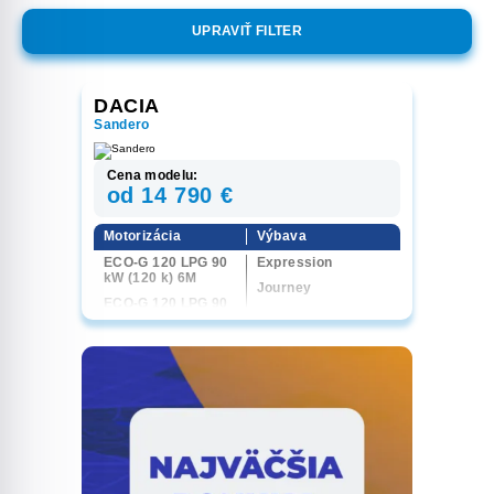
UPRAVIŤ FILTER
DACIA
Sandero
Cena modelu:
od 14 790 €
Motorizácia
Výbava
ECO-G 120 LPG 90
Expression
kW (120 k) 6M
Journey
ECO-G 120 LPG 90
kW (120 k) 6EDC