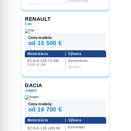
Expression
ECO-G 120 LPG 90
Extreme
kW (120 k) 6EDC
RENAULT
Clio
Cena modelu:
od 15 500 €
Motorizácia
Výbava
ECO-G 100 74 kW
Generation
(100 k) 6M
Techno
TCe 100 LPG 74 kW
(100 k) 6M
DACIA
Jogger
Cena modelu:
od 16 700 €
Motorizácia
Výbava
Essential
ECO-G 120 LPG 90