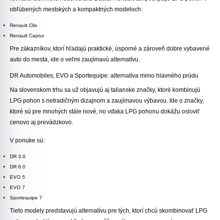
obľúbených mestských a kompaktných modeloch:
Renault Clio
Renault Captur
Pre zákazníkov, ktorí hľadajú praktické, úsporné a zároveň dobre vybavené
auto do mesta, ide o veľmi zaujímavú alternatívu.
DR Automobiles
,
EVO
a
Sportequipe
: alternatíva mimo hlavného prúdu
Na slovenskom trhu sa už objavujú aj talianske značky, ktoré kombinujú
LPG pohon s netradičným dizajnom a zaujímavou výbavou. Ide o značky,
ktoré sú pre mnohých stále nové, no vďaka LPG pohonu dokážu osloviť
cenovo aj prevádzkovo.
V ponuke sú:
DR 3.0
DR 6.0
EVO 5
EVO 7
Sportequipe 7
Tieto modely predstavujú alternatívu pre tých, ktorí chcú skombinovať LPG