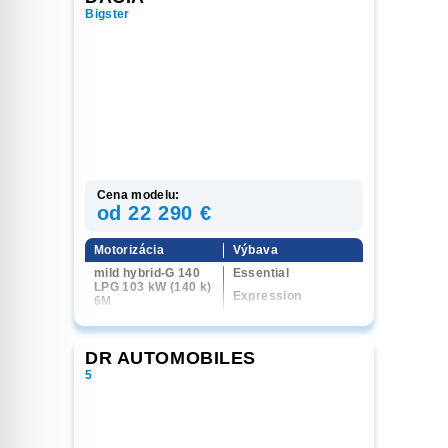
Bigster
Cena modelu:
od 22 290 €
Motorizácia
Výbava
mild hybrid-G 140
Essential
LPG 103 kW (140 k)
Expression
6M
Journey
hybrid-G 150 LPG
113 kW (150 k) 4x4
Extreme
6AT
DR AUTOMOBILES
5