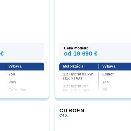
Cena modelu:
 €
od 19 690 €
Výbava
Motorizácia
Výbava
You
1.2 Hybrid 81 kW
Edition
(110 k) 6AT
Plus
Yes
1.2 Hybrid 107
Collection
GS
kW (145 k) 6AT
Max
Ultimate
CITROËN
C4 X