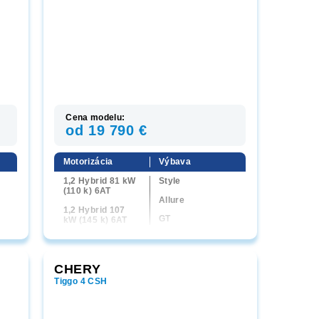
Cena modelu:
od 19 790 €
Motorizácia
Výbava
1,2 Hybrid 81 kW
Style
(110 k) 6AT
Allure
1,2 Hybrid 107
GT
kW (145 k) 6AT
CHERY
Tiggo 4 CSH