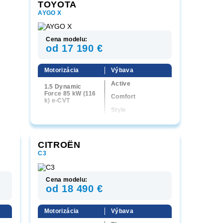
TOYOTA
AYGO X
Cena modelu:
od 17 190 €
Motorizácia
Výbava
Active
1.5 Dynamic
Force 85 kW (116
Comfort
k) e-CVT
Style
Executive
GR Sport
CITROËN
C3
Cena modelu:
od 18 490 €
Motorizácia
Výbava