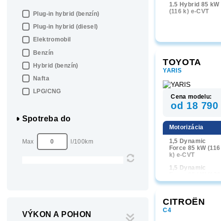
1.5 Hybrid 85 kW
(116 k) e-CVT
Plug-in hybrid (benzín)
Plug-in hybrid (diesel)
Elektromobil
Benzín
TOYOTA
Hybrid (benzín)
YARIS
Nafta
LPG/CNG
Cena modelu:
od 18 790
Spotreba do
Motorizácia
1,5 Dynamic
Max
l/100km
Force 85 kW (116
k) e-CVT
1,5 Dynamic
Force 96 kW (130
k) e-CVT
CITROËN
C4
VÝKON A POHON