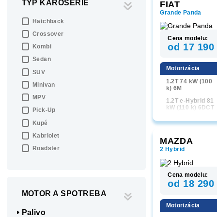
TYP KAROSÉRIE
FIAT
Grande Panda
Hatchback
Crossover
Cena modelu:
od 17 190
Kombi
Sedan
Motorizácia
SUV
1.2T 74 kW (100
Minivan
k) 6M
MPV
1.2T e-Hybrid 81
kW (110 k) 6DCT
Pick-Up
Kupé
Kabriolet
MAZDA
Roadster
2 Hybrid
Cena modelu:
od 18 290
MOTOR A SPOTREBA
Motorizácia
Palivo