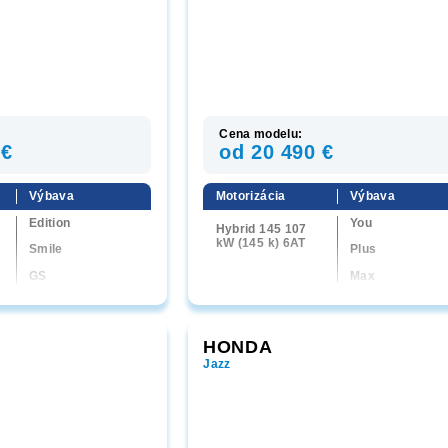
Cena modelu:
 €
od 20 490 €
Výbava
Motorizácia
Výbava
Edition
You
Hybrid 145 107
kW (145 k) 6AT
Smile
Plus
GS
Max
Ultimate
HONDA
Jazz