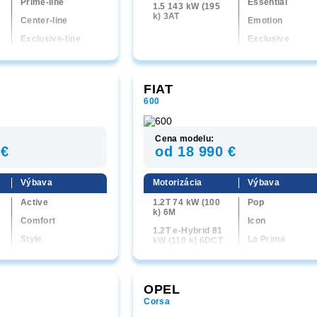
Prime-line
Essential
1.5 143 kW (195
k) 3AT
Center-line
Emotion
Exclusive-line
Exclusive
Homura
Homura Plus
FIAT
600
Cena modelu:
 €
od 18 990 €
Výbava
Motorizácia
Výbava
Active
1.2T 74 kW (100
Pop
k) 6M
Comfort
Icon
1.2T e-Hybrid 81
Style
La Prima
kW (110 k) 6DCT
Executive
Sport
1.2T e-Hybrid 107
kW (145 k) 6DCT
GR Sport
OPEL
Corsa