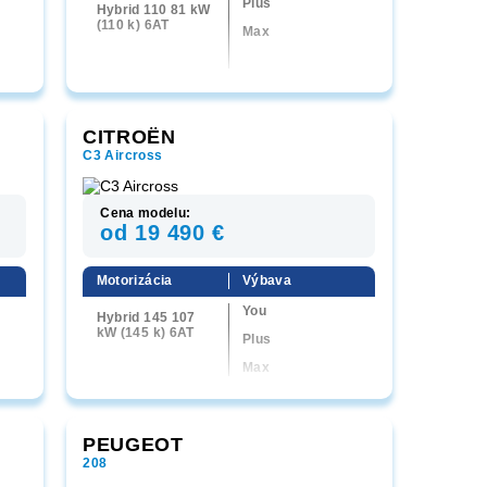
Plus
Hybrid 110 81 kW
(110 k) 6AT
Max
CITROËN
C3 Aircross
Cena modelu:
od 19 490 €
Motorizácia
Výbava
You
Hybrid 145 107
kW (145 k) 6AT
Plus
Max
PEUGEOT
208