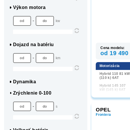
Výkon motora
kw
Dojazd na batériu
Cena modelu:
od 19 490
km
Motorizácia
Hybrid 110 81 kW
(110 k) 6AT
Dynamika
Hybrid 145 107
kW (145 k) 6AT
Zrýchlenie 0-100
s
OPEL
Frontera