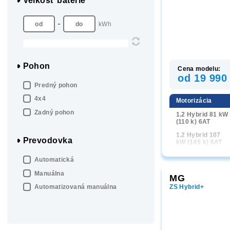
Velkosť batérie
kWh
Pohon
Cena modelu:
od 19 990
Predný pohon
4x4
Motorizácia
Zadný pohon
1.2 Hybrid 81 kW
(110 k) 6AT
1.2 Hybrid 107
Prevodovka
kW (145 k) 6AT
Automatická
Manuálna
MG
ZS Hybrid+
Automatizovaná manuálna