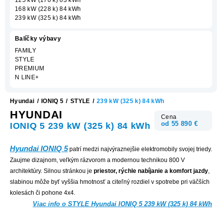
168 kW (228 k) 84 kWh
239 kW (325 k) 84 kWh
Balíčky výbavy
FAMILY
STYLE
PREMIUM
N LINE+
Hyundai
/
IONIQ 5
/
STYLE
/
239 kW (325 k) 84 kWh
HYUNDAI
Cena
od 55 890 €
IONIQ 5 239 kW (325 k) 84 kWh
Hyundai IONIQ 5
patrí medzi najvýraznejšie elektromobily svojej triedy.
Zaujme dizajnom, veľkým rázvorom a modernou technikou 800 V
architektúry. Silnou stránkou je
priestor, rýchle nabíjanie a komfort jazdy
,
slabinou môže byť vyššia hmotnosť a citeľný rozdiel v spotrebe pri väčších
kolesách či pohone 4x4.
Viac info o STYLE Hyundai IONIQ 5 239 kW (325 k) 84 kWh