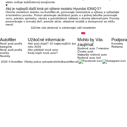
alebo znižuje každodenný kompromis.
Aký je najlepší ďalší krok pri výbere modelu Hyundai IONIQ 5?
Otvorte modelovú stránku na Autofilter.sk, porovnajte motorizácie a výbavy a vyžiadajte
si konkrétnu ponuku. Potom absolvujte skúšobnú jazdu a v jednej tabuľke porovnajte
cenu, priestor, spotrebu, záruku a prevádzkové náklady s dvoma alternatívami. Ponuky
porovnávajte v rovnaký deň, pretože akcie, skladové vozidlá a dostupnosť sa môžu
meniť.
Začnite nás sledovať a odoberajte náš newsletter
Autofilter
Užitočné informácie
Mohlo by Vás
Podpora
Nové autá podľa
Aké auto kúpiť? 10 najlacnejších áut
zaujímať
Kontakty
kategórie
roku 2026
Reklama
Rodinné auto 7-miestne
Nové autá podľa
Ako prihlásiť nové auto
Čínske autá
značky
Kedy kúpiť nové auto?
Najlepšie rodinné auto
Novinky
Rodinné auto 4x4
2026 © Autofilter, Všetky práva vyhradené
info@autofilter.sk