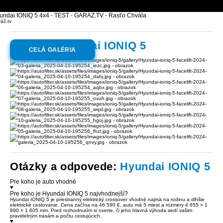
undai IONIQ 5 4x4 - TEST - GARAZ.TV - Rasťo Chvála
áž.tv
Galéria:
Hyundai IONIQ 5
CELÁ GALÉRIA
Otázky a odpovede:
Hyundai IONIQ 5
Pre koho je auto vhodné
Pre koho je Hyundai IONIQ 5 najvhodnejší?
Hyundai IONIQ 5 je priestranný elektrický crossover vhodné najmä na rodinu a dlhšie
elektrické cestovanie. Cena začína na 46 590 €, auto má 5 miest a rozmery 4 655 × 1
890 × 1 605 mm. Pred rozhodnutím si overte, či jeho hlavná výhoda sedí vašim
pravidelným trasám a počtu cestujúcich.