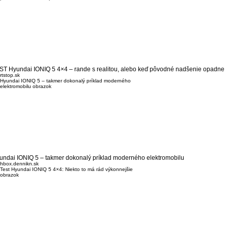
ST Hyundai IONIQ 5 4×4 – rande s realitou, alebo keď pôvodné nadšenie opadne
rtstop.sk
undai IONIQ 5 – takmer dokonalý príklad moderného elektromobilu
hbox.dennikn.sk