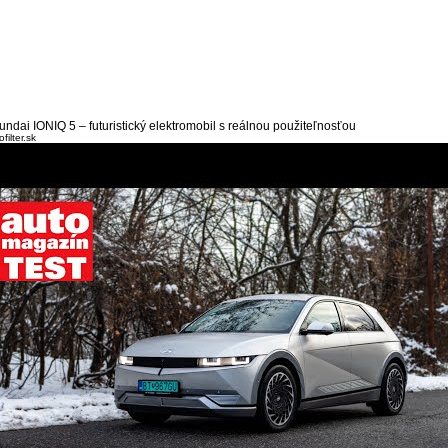
undai IONIQ 5 – futuristický elektromobil s reálnou použiteľnosťou
filter.sk