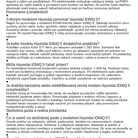
dojazd a výkon pri predbiehaní. Pri elektromobile rozhoduje nabíjacia krivka, pri PHEV
spotreba po vybití batérie a pri malom aute komfort na diaľnici. Ak jazdíte často diaľnicu,
absolvujte pred kúpou aspoň tridsaťminútový úsek pri bežnej cestovnej rýchlosti.
Porovnanie a praktickosť
S ktorým modelom Hyundai porovnať Hyundai IONIQ 5?
Najprv ho porovnajte s modelom KONA Electric alebo IONIQ 6. Sledujte konečnú cenu,
rozmery, počet miest, kufor, spotrebu alebo nabíjanie a rovnakú úroveň výbavy.
Susedný model v ponuke môže byť praktickejší, aj keď má menej atraktívny základný
cenník. Pri modeli Hyundai IONIQ 5 vždy porovnávajte rovnakú motorizáciu a konečnú
výbavu.
Je kufor modelu Hyundai IONIQ 5 dostatočne praktický?
Autofilter uvádza kufor 577 litrov, po sklopení sedadiel 1 587 litrov. Samotné litre
neukážu tvar otvoru, výšku pod roletou, rovinu po sklopení operadiel ani priestor na
nabíjacie káble. Skúste naložiť predmety, ktoré budete voziť každý týždeň. Pri praktickej
skúške počítajte aj s priestorom, ktorý zaberú cestujúci, roleta a povinná výbava.
Môže Hyundai IONIQ 5 ťahať príves?
Pri maximálnej hmotnosti brzdeného prívesu stránka uvádza: 1 600 kg. Hodnotu treba
overiť pre konkrétnu motorizáciu v technickom preukaze. Pri elektrickom aute alebo
hybride zároveň počítajte s vyššou spotrebou a kratším dojazdom. Do celkového
zaťaženia započítajte posádku, batožinu aj zvislé zaťaženie na ťažnom zariadení.
Je drahšia karoséria alebo elektrifikovaná verzia modelu Hyundai IONIQ 5
rozumnejšia?
Drahšia verzia je rozumnejšia iba vtedy, ak využijete jej priestor, nižšiu spotrebu,
elektrické jazdenie alebo výkon. Porovnajte príplatok s reálnou ročnou úsporou a
praktickým prínosom. Rozdiel v katalógu nemusí znamenať rozdiel vo vašej premávke.
Rozdiel medzi verziami si nechajte naceniť pri rovnakej výbave, aby porovnanie
neskresľovali balíky a akcie.
Skúšobná jazda a reálna prevádzka
Čo si overiť na skúšobnej jazde s modelom Hyundai IONIQ 5?
Overte polohu za volantom, výhľad, parkovanie, komfort na nerovnostiach, reakcie
motora alebo rekuperácie, brzdenie a ovládanie asistentov. Nastavte si telefón a
navigáciu bez pomoci predajcu a prejdite časť svojej bežnej trasy. Do auta sa posaďte aj
dozadu a skúste ovládanie po zotmení, keď sa ukáže čitateľnosť a logika rozhrania.