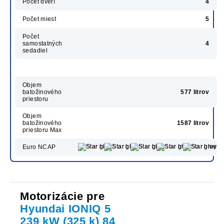
Počet dverí
4
Počet miest
5
Počet
samostatných
4
sedadiel
Objem
batožinového
577 litrov
priestoru
Objem
batožinového
1587 litrov
priestoru Max
Euro NCAP
Motorizácie pre
Hyundai IONIQ 5
239 kW (325 k) 84