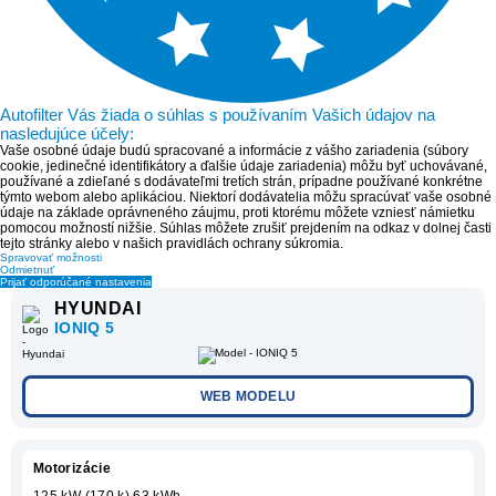
Autofilter Vás žiada o súhlas s používaním Vašich údajov na
nasledujúce účely:
Vaše osobné údaje budú spracované a informácie z vášho zariadenia (súbory
cookie, jedinečné identifikátory a ďalšie údaje zariadenia) môžu byť uchovávané,
používané a zdieľané s dodávateľmi tretích strán, prípadne používané konkrétne
týmto webom alebo aplikáciou. Niektorí dodávatelia môžu spracúvať vaše osobné
údaje na základe oprávneného záujmu, proti ktorému môžete vzniesť námietku
pomocou možností nižšie. Súhlas môžete zrušiť prejdením na odkaz v dolnej časti
tejto stránky alebo v našich pravidlách ochrany súkromia.
Spravovať možnosti
Odmietnuť
Prijať odporúčané nastavenia
HYUNDAI
IONIQ 5
WEB MODELU
Motorizácie
125 kW (170 k) 63 kWh