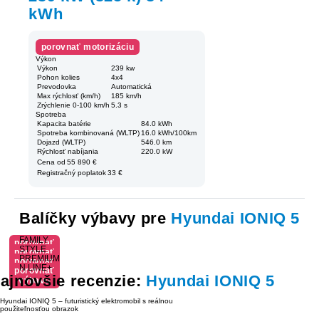
kWh
porovnať motorizáciu
Výkon
Výkon
239 kw
Pohon kolies
4x4
Prevodovka
Automatická
Max rýchlosť (km/h)
185 km/h
Zrýchlenie 0-100 km/h
5.3 s
Spotreba
Kapacita batérie
84.0 kWh
Spotreba kombinovaná (WLTP)
16.0 kWh/100km
Dojazd (WLTP)
546.0 km
Rýchlosť nabíjania
220.0 kW
Cena od
55 890 €
Registračný poplatok
33 €
Balíčky výbavy pre
Hyundai IONIQ 5
FAMILY
porovnať
STYLE
porovnať
výbavu
PREMIUM
porovnať
výbavu
N LINE+
porovnať
výbavu
ajnovšie recenzie:
Hyundai IONIQ 5
výbavu