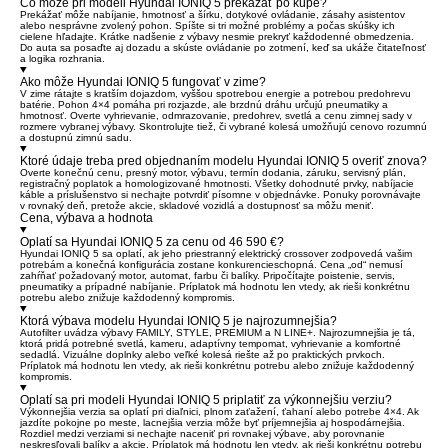
Čo môže pri modeli Hyundai IONIQ 5 prekážať po kúpe?
Prekážať môže nabíjanie, hmotnosť a šírku, dotykové ovládanie, zásahy asistentov
alebo nesprávne zvolený pohon. Spíšte si tri možné problémy a počas skúšky ich
cielene hľadajte. Krátke nadšenie z výbavy nesmie prekryť každodenné obmedzenia.
Do auta sa posaďte aj dozadu a skúste ovládanie po zotmení, keď sa ukáže čitateľnosť
a logika rozhrania.
Ako môže Hyundai IONIQ 5 fungovať v zime?
V zime rátajte s kratším dojazdom, vyššou spotrebou energie a potrebou predohrevu
batérie. Pohon 4×4 pomáha pri rozjazde, ale brzdnú dráhu určujú pneumatiky a
hmotnosť. Overte vyhrievanie, odmrazovanie, predohrev, svetlá a cenu zimnej sady v
rozmere vybranej výbavy. Skontrolujte tiež, či vybrané kolesá umožňujú cenovo rozumnú
a dostupnú zimnú sadu.
Ktoré údaje treba pred objednaním modelu Hyundai IONIQ 5 overiť znova?
Overte konečnú cenu, presný motor, výbavu, termín dodania, záruku, servisný plán,
registračný poplatok a homologizované hmotnosti. Všetky dohodnuté prvky, nabíjacie
káble a príslušenstvo si nechajte potvrdiť písomne v objednávke. Ponuky porovnávajte
v rovnaký deň, pretože akcie, skladové vozidlá a dostupnosť sa môžu meniť.
Cena, výbava a hodnota
Oplatí sa Hyundai IONIQ 5 za cenu od 46 590 €?
Hyundai IONIQ 5 sa oplatí, ak jeho priestranný elektrický crossover zodpovedá vašim
potrebám a konečná konfigurácia zostane konkurencieschopná. Cena „od“ nemusí
zahŕňať požadovaný motor, automat, farbu či balíky. Pripočítajte poistenie, servis,
pneumatiky a prípadné nabíjanie. Príplatok má hodnotu len vtedy, ak rieši konkrétnu
potrebu alebo znižuje každodenný kompromis.
Ktorá výbava modelu Hyundai IONIQ 5 je najrozumnejšia?
Autofilter uvádza výbavy FAMILY, STYLE, PREMIUM a N LINE+. Najrozumnejšia je tá,
ktorá pridá potrebné svetlá, kameru, adaptívny tempomat, vyhrievanie a komfortné
sedadlá. Vizuálne doplnky alebo veľké kolesá riešte až po praktických prvkoch.
Príplatok má hodnotu len vtedy, ak rieši konkrétnu potrebu alebo znižuje každodenný
kompromis.
Oplatí sa pri modeli Hyundai IONIQ 5 priplatiť za výkonnejšiu verziu?
Výkonnejšia verzia sa oplatí pri diaľnici, plnom zaťažení, ťahaní alebo potrebe 4×4. Ak
jazdíte pokojne po meste, lacnejšia verzia môže byť príjemnejšia aj hospodárnejšia.
Rozdiel medzi verziami si nechajte naceniť pri rovnakej výbave, aby porovnanie
neskresľovali balíky a akcie. Príplatok má hodnotu len vtedy, ak rieši konkrétnu potrebu