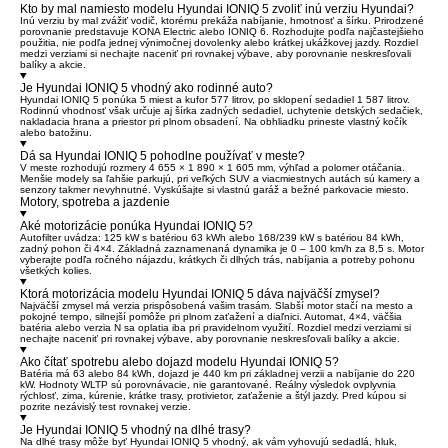
Kto by mal namiesto modelu Hyundai IONIQ 5 zvoliť inú verziu Hyundai?
Inú verziu by mal zvážiť vodič, ktorému prekáža nabíjanie, hmotnosť a šírku. Prirodzené
porovnanie predstavuje KONA Electric alebo IONIQ 6. Rozhodujte podľa najčastejšieho
použitia, nie podľa jednej výnimočnej dovolenky alebo krátkej ukážkovej jazdy. Rozdiel
medzi verziami si nechajte naceniť pri rovnakej výbave, aby porovnanie neskresľovali
balíky a akcie.
Je Hyundai IONIQ 5 vhodný ako rodinné auto?
Hyundai IONIQ 5 ponúka 5 miest a kufor 577 litrov, po sklopení sedadiel 1 587 litrov.
Rodinnú vhodnosť však určuje aj šírka zadných sedadiel, uchytenie detských sedačiek,
nakladacia hrana a priestor pri plnom obsadení. Na obhliadku prineste vlastný kočík
alebo batožinu.
Dá sa Hyundai IONIQ 5 pohodlne používať v meste?
V meste rozhodujú rozmery 4 655 × 1 890 × 1 605 mm, výhľad a polomer otáčania.
Menšie modely sa ľahšie parkujú, pri veľkých SUV a viacmiestnych autách sú kamery a
senzory takmer nevyhnutné. Vyskúšajte si vlastnú garáž a bežné parkovacie miesto.
Motory, spotreba a jazdenie
Aké motorizácie ponúka Hyundai IONIQ 5?
Autofilter uvádza: 125 kW s batériou 63 kWh alebo 168/239 kW s batériou 84 kWh,
zadný pohon či 4×4. Základná zaznamenaná dynamika je 0 – 100 km/h za 8,5 s. Motor
vyberajte podľa ročného nájazdu, krátkych či dlhých trás, nabíjania a potreby pohonu
všetkých kolies.
Ktorá motorizácia modelu Hyundai IONIQ 5 dáva najväčší zmysel?
Najväčší zmysel má verzia prispôsobená vašim trasám. Slabší motor stačí na mesto a
pokojné tempo, silnejší pomôže pri plnom zaťažení a diaľnici. Automat, 4×4, väčšia
batéria alebo verzia N sa oplatia iba pri pravidelnom využití. Rozdiel medzi verziami si
nechajte naceniť pri rovnakej výbave, aby porovnanie neskresľovali balíky a akcie.
Ako čítať spotrebu alebo dojazd modelu Hyundai IONIQ 5?
Batéria má 63 alebo 84 kWh, dojazd je 440 km pri základnej verzii a nabíjanie do 220
kW. Hodnoty WLTP sú porovnávacie, nie garantované. Reálny výsledok ovplyvnia
rýchlosť, zima, kúrenie, krátke trasy, protivietor, zaťaženie a štýl jazdy. Pred kúpou si
pozrite nezávislý test rovnakej verzie.
Je Hyundai IONIQ 5 vhodný na dlhé trasy?
Na dlhé trasy môže byť Hyundai IONIQ 5 vhodný, ak vám vyhovujú sedadlá, hluk,