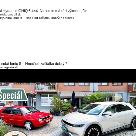
st Hyundai IONIQ 5 4×4: Niekto to má rád výkonnejšie
elektromobil.sk
undai Ioniq 5 – Hneď od začiatku dobrý!?
tomagazín.sk