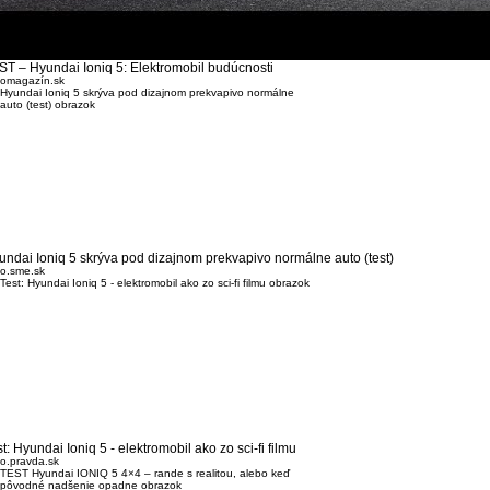
ST – Hyundai Ioniq 5: Elektromobil budúcnosti
tomagazín.sk
undai Ioniq 5 skrýva pod dizajnom prekvapivo normálne auto (test)
o.sme.sk
t: Hyundai Ioniq 5 - elektromobil ako zo sci-fi filmu
o.pravda.sk