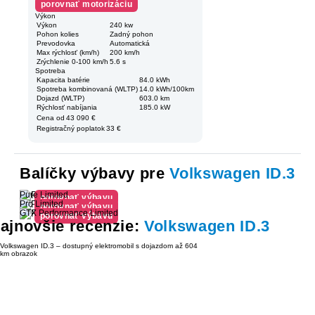
porovnať motorizáciu
Výkon
Výkon
240 kw
Pohon kolies
Zadný pohon
Prevodovka
Automatická
Max rýchlosť (km/h)
200 km/h
Zrýchlenie 0-100 km/h
5.6 s
Spotreba
Kapacita batérie
84.0 kWh
Spotreba kombinovaná (WLTP)
14.0 kWh/100km
Dojazd (WLTP)
603.0 km
Rýchlosť nabíjania
185.0 kW
Cena od
43 090 €
Registračný poplatok
33 €
Balíčky výbavy pre
Volkswagen ID.3
Pure Limited
porovnať výbavu
Pro Limited
porovnať výbavu
GTX Performance Limited
porovnať výbavu
ajnovšie recenzie:
Volkswagen ID.3