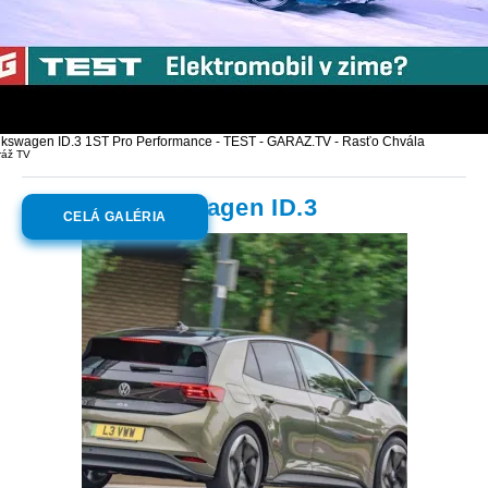
lkswagen ID.3 1ST Pro Performance - TEST - GARAZ.TV - Rasťo Chvála
ráž TV
Galéria:
Volkswagen ID.3
CELÁ GALÉRIA