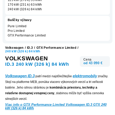
170 kW (231 k) 63 kWh
240 kW (326 k) 84 kWh
Balíčky výbavy
Pure Limited
Pro Limited
GTX Performance Limited
Volkswagen
/
ID.3
/
GTX Performance Limited
/
240 kW (326 k) 84 kWh
VOLKSWAGEN
Cena
od 43 090 €
ID.3 240 kW (326 k) 84 kWh
Volkswagen ID.3
elektromobily
patrí medzi najdôležitejšie
značky.
Stojí na platforme MEB, ponúka viacero výkonových verzií a tri veľkosti
batérie. Jeho silnou stránkou je
kombinácia priestoru, techniky a
relatívne dostupnej vstupnej ceny
, slabinou môže byť vyššia cenovka
silnejších verzií.
Viac info o GTX Performance Limited Volkswagen ID.3 GTX 240
kW (326 k) 84 kWh