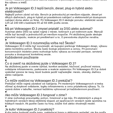
iba výbavu a imidž.
Je pri Volkswagen ID.3 lepší benzín, diesel, plug-in hybrid alebo
elektromobil?
Najlepší pohon závisí od trás. Benzín je jednoduchý pri menšom nájazde, diesel pri
dlhých diaľniciach, plug-in hybrid pri pravidelnom nabíjaní a elektromobil pri dostupnom
nabíjaní doma alebo vo firme. Pri Volkswagen ID.3 sledujte ponuku: elektrické verzie
125 až 240 kW s batériami 55 až 84 kWh podľa verzie.
Má pri Volkswagen ID.3 zmysel priplatiť za DSG alebo automat?
Automat alebo DSG sa oplatí najmä v meste, kolónach a pri rodinnom aute. Manuál
môže byť lacnejší a jednoduchší pri menšom rozpočte. Pri skúšobnej jazde sledujte
plynulosť rozjazdu, reakcie pri predbiehaní a to, či prevodovka zbytočne neváha.
Je Volkswagen ID.3 rozumnejšia voľba než Škoda?
Volkswagen ID.3 môže byť rozumnejší, ak kupujúci preferuje Volkswagen dizajn, výbavu
alebo konkrétny pohon. Škoda často boduje priestorom a cenou. Pri porovnaní
koncernových modelov preto rozhoduje kufor, výbava za rovnaké peniaze, servisná
ponuka a dostupnosť konkrétnej verzie.
Každodenné používanie
Čo si overiť na skúšobnej jazde s Volkswagen ID.3?
Na skúšobnej jazde si overte výhľad, komfort sedadiel, hlučnosť, pružnosť motora,
ovládanie infotainmentu, parkovanie a reakcie asistentov. Pri Volkswagen ID.3 je dobré
vyskúšať presne tie trasy, ktoré budete jazdiť najčastejšie: mesto, okresky, diaľnicu
alebo nabíjanie.
Čo môže vodičovi na Volkswagen ID.3 prekážať?
Prekážať môže najmä závislosť od nabíjania. Pri moderných Volkswagenoch si treba
všímať aj dotykové ovládanie, logiku infotainmentu a cenu príplatkovej výbavy. To, čo
vyzerá dobre v tabuľke, nemusí každému vyhovovať pri každodennom používaní.
Ako môže Volkswagen ID.3 fungovať v zime?
V zime rozhodujú pneumatiky, pohon, hmotnosť a typ trás. Pri elektrických a plug-in
hybridných verziách klesá elektrický dojazd, pri spaľovacích verziách rastie spotreba na
krátkych trasách. Ak jazdíte často na hory, zvážte 4x4 alebo vhodnejší model.
Je kufor Volkswagen ID.3 praktický?
Kufor treba hodnotiť podľa tvaru, nakladacej hrany a sklápania sedadiel, nie iba podľa