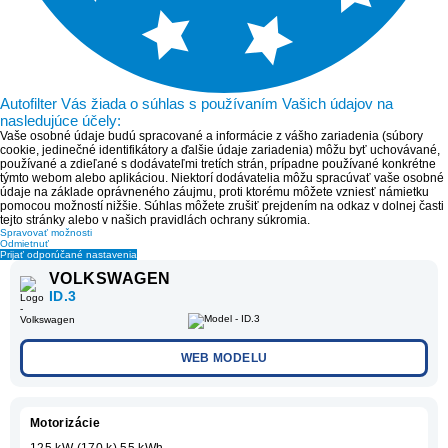
Autofilter Vás žiada o súhlas s používaním Vašich údajov na
nasledujúce účely:
Vaše osobné údaje budú spracované a informácie z vášho zariadenia (súbory
cookie, jedinečné identifikátory a ďalšie údaje zariadenia) môžu byť uchovávané,
používané a zdieľané s dodávateľmi tretích strán, prípadne používané konkrétne
týmto webom alebo aplikáciou. Niektorí dodávatelia môžu spracúvať vaše osobné
údaje na základe oprávneného záujmu, proti ktorému môžete vzniesť námietku
pomocou možností nižšie. Súhlas môžete zrušiť prejdením na odkaz v dolnej časti
tejto stránky alebo v našich pravidlách ochrany súkromia.
Spravovať možnosti
Odmietnuť
Prijať odporúčané nastavenia
VOLKSWAGEN
ID.3
WEB MODELU
Motorizácie
125 kW (170 k) 55 kWh