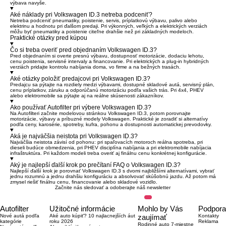
výbava navyše.
Aké náklady pri Volkswagen ID.3 netreba podceniť?
Netreba podceniť pneumatiky, poistenie, servis, príplatkovú výbavu, palivo alebo
elektrinu a hodnotu pri ďalšom predaji. Pri výkonných, veľkých a elektrických verziách
môžu byť pneumatiky a poistenie citeľne drahšie než pri základných modeloch.
Praktické otázky pred kúpou
Čo si treba overiť pred objednaním Volkswagen ID.3?
Pred objednaním si overte presnú výbavu, dostupnosť motorizácie, dodaciu lehotu,
cenu poistenia, servisné intervaly a financovanie. Pri elektrických a plug-in hybridných
verziách pridajte kontrolu nabíjania doma, vo firme a na bežných trasách.
Aké otázky položiť predajcovi pri Volkswagen ID.3?
Predajcu sa pýtajte na rozdiely medzi výbavami, dostupné skladové autá, servisný plán,
cenu príplatkov, záruku a odporúčanú motorizáciu podľa vašich trás. Pri 4x4, PHEV
alebo elektromobile sa pýtajte aj na reálne skúsenosti zákazníkov.
Ako používať Autofilter pri výbere Volkswagen ID.3?
Na Autofilteri začnite modelovou stránkou Volkswagen ID.3, potom porovnajte
motorizácie, výbavy a príbuzné modely Volkswagen. Praktické je zoradiť si alternatívy
podľa ceny, karosérie, spotreby, kufra, pohonu a dostupnosti automatickej prevodovky.
Aká je najväčšia neistota pri Volkswagen ID.3?
Najväčšia neistota závisí od pohonu: pri spaľovacích motoroch reálna spotreba, pri
dieseli budúce obmedzenia, pri PHEV disciplína nabíjania a pri elektromobile nabíjacia
infraštruktúra. Pri každom modeli treba overiť aj finálnu cenu konkrétnej konfigurácie.
Aký je najlepší ďalší krok po prečítaní FAQ o Volkswagen ID.3?
Najlepší ďalší krok je porovnať Volkswagen ID.3 s dvomi najbližšími alternatívami, vybrať
jednu rozumnú a jednu drahšiu konfiguráciu a absolvovať skúšobnú jazdu. Až potom má
zmysel riešiť finálnu cenu, financovanie alebo skladové vozidlo.
Začnite nás sledovať a odoberajte náš newsletter
Autofilter
Užitočné informácie
Mohlo by Vás
Podpora
Nové autá podľa
Aké auto kúpiť? 10 najlacnejších áut
zaujímať
Kontakty
kategórie
roku 2026
Reklama
Rodinné auto 7-miestne