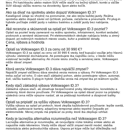
litrov. Pri hatchbacku alebo malom SUV môže stačiť na bežný týždeň, kombi a väčšie
SUV dávajú väčšiu rezervu na dovolenky, šport alebo kočík.
Ako sa dívať na spotrebu alebo dojazd Volkswagen ID.3?
Katalógové údaje sú vhodné na porovnanie, nie ako istota každej jazdy. Reálna
spotreba alebo dojazd závisí od rýchlosti, počasia, zaťaženia a pneumatík. Pri plug-in
hybride počítajte zvlášť jazdy s nabitou batériou a zvlášť jazdy bez nabíjania.
Aké recenzie a skúsenosti sa oplatí pri Volkswagen ID.3 pozrieť?
Oplatí sa pozrieť testy zamerané na reálnu spotrebu, infotainment, komfort sedadiel,
podvozok a servisné skúsenosti. Pri elektromobiloch sledujte nabíjaciu krivku a zimný
dojazd; pri rodinných modeloch miesto vzadu, kufor a praktické detaily.
Cena, výbava a hodnota
Oplatí sa Volkswagen ID.3 za cenu od 30 990 €?
Volkswagen ID.3 sa oplatí za cenu od 30 990 € vtedy, keď kupujúci využije jeho hlavnú
výhodu: elektrické dochádzanie. Ak potrebujete iba najnižšiu cenu, v triede môžu
existovať lacnejšie alternatívy. Ak chcete istotu značky a servisnej siete, Volkswagen
môže dávať zmysel.
Ktorá verzia Volkswagen ID.3 dáva najväčší zmysel?
Najväčší zmysel väčšinou dáva stredná verzia motora a výbavy. Pri Volkswagen ID.3
treba začať od toho, či vám stačí základný pohon, alebo potrebujete výkon, automat,
4x4, väčšiu batériu či plug-in hybrid. Drahšia verzia má zmysel iba pri reálnom využití.
Kedy stačí základná výbava Volkswagen ID.3?
Základná výbava stačí, ak obsahuje bezpečnostné prvky, klimatizáciu, konektivitu a
asistenty, ktoré denne používate. Pri Volkswagene sa oplatí dávať pozor na príplatky:
výsledná cena môže výrazne narásť, ak sa pridávajú komfortné a dizajnové balíky.
Oplatí sa priplatiť za vyššiu výbavu Volkswagen ID.3?
Vyššia výbava sa oplatí pri prvkoch, ktoré zlepšia každodenné používanie: lepšie svetlá,
sedadlá, parkovacie kamery, adaptívny tempomat alebo tepelné čerpadlo pri
elektromobile. Menej zmyslu má priplácať za prvky, ktoré iba zlepšujú vzhľad.
Kedy je lacnejšia alternatíva rozumnejšia než Volkswagen ID.3?
Lacnejšia alternatíva je rozumnejšia, ak nevyužijete nízke lokálne emisie alebo ak
najazdíte málo kilometrov. Vtedy môže dávať väčší zmysel menší model, slabšia
motorizácia alebo jednoduchšia výbava. Úspora pri kúpe môže byť dôležitejšia než