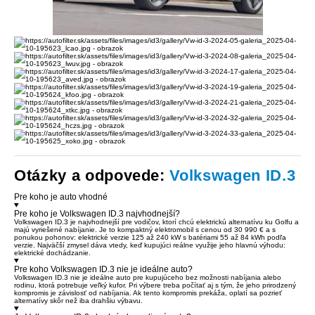
Otázky a odpovede:
Volkswagen ID.3
Pre koho je auto vhodné
Pre koho je Volkswagen ID.3 najvhodnejší?
Volkswagen ID.3 je najvhodnejší pre vodičov, ktorí chcú elektrickú alternatívu ku Golfu a
majú vyriešené nabíjanie. Je to kompaktný elektromobil s cenou od 30 990 € a s
ponukou pohonov: elektrické verzie 125 až 240 kW s batériami 55 až 84 kWh podľa
verzie. Najväčší zmysel dáva vtedy, keď kupujúci reálne využije jeho hlavnú výhodu:
elektrické dochádzanie.
Pre koho Volkswagen ID.3 nie je ideálne auto?
Volkswagen ID.3 nie je ideálne auto pre kupujúceho bez možnosti nabíjania alebo
rodinu, ktorá potrebuje veľký kufor. Pri výbere treba počítať aj s tým, že jeho prirodzený
kompromis je závislosť od nabíjania. Ak tento kompromis prekáža, oplatí sa pozrieť
alternatívy skôr než iba drahšiu výbavu.