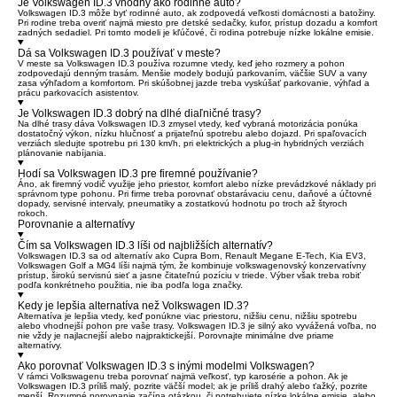
Je Volkswagen ID.3 vhodný ako rodinné auto?
Volkswagen ID.3 môže byť rodinné auto, ak zodpovedá veľkosti domácnosti a batožiny.
Pri rodine treba overiť najmä miesto pre detské sedačky, kufor, prístup dozadu a komfort
zadných sedadiel. Pri tomto modeli je kľúčové, či rodina potrebuje nízke lokálne emisie.
Dá sa Volkswagen ID.3 používať v meste?
V meste sa Volkswagen ID.3 používa rozumne vtedy, keď jeho rozmery a pohon
zodpovedajú denným trasám. Menšie modely bodujú parkovaním, väčšie SUV a vany
zasa výhľadom a komfortom. Pri skúšobnej jazde treba vyskúšať parkovanie, výhľad a
prácu parkovacích asistentov.
Je Volkswagen ID.3 dobrý na dlhé diaľničné trasy?
Na dlhé trasy dáva Volkswagen ID.3 zmysel vtedy, keď vybraná motorizácia ponúka
dostatočný výkon, nízku hlučnosť a prijateľnú spotrebu alebo dojazd. Pri spaľovacích
verziách sledujte spotrebu pri 130 km/h, pri elektrických a plug-in hybridných verziách
plánovanie nabíjania.
Hodí sa Volkswagen ID.3 pre firemné používanie?
Áno, ak firemný vodič využije jeho priestor, komfort alebo nízke prevádzkové náklady pri
správnom type pohonu. Pri firme treba porovnať obstarávaciu cenu, daňové a účtovné
dopady, servisné intervaly, pneumatiky a zostatkovú hodnotu po troch až štyroch
rokoch.
Porovnanie a alternatívy
Čím sa Volkswagen ID.3 líši od najbližších alternatív?
Volkswagen ID.3 sa od alternatív ako Cupra Born, Renault Megane E-Tech, Kia EV3,
Volkswagen Golf a MG4 líši najmä tým, že kombinuje volkswagenovský konzervatívny
prístup, širokú servisnú sieť a jasne čitateľnú pozíciu v triede. Výber však treba robiť
podľa konkrétneho použitia, nie iba podľa loga značky.
Kedy je lepšia alternatíva než Volkswagen ID.3?
Alternatíva je lepšia vtedy, keď ponúkne viac priestoru, nižšiu cenu, nižšiu spotrebu
alebo vhodnejší pohon pre vaše trasy. Volkswagen ID.3 je silný ako vyvážená voľba, no
nie vždy je najlacnejší alebo najpraktickejší. Porovnajte minimálne dve priame
alternatívy.
Ako porovnať Volkswagen ID.3 s inými modelmi Volkswagen?
V rámci Volkswagenu treba porovnať najmä veľkosť, typ karosérie a pohon. Ak je
Volkswagen ID.3 príliš malý, pozrite väčší model; ak je príliš drahý alebo ťažký, pozrite
menší. Rozumné porovnanie začína otázkou, či potrebujete nízke lokálne emisie, alebo