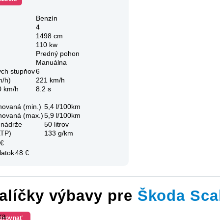
Benzín
4
1498 cm
110 kw
Predný pohon
Manuálna
ých stupňov
6
m/h)
221 km/h
0 km/h
8.2 s
novaná (min.)
5,4 l/100km
novaná (max.)
5,9 l/100km
 nádrže
50 litrov
LTP)
133 g/km
 €
latok
48 €
alíčky výbavy pre
Škoda Sca
ra
orovnať