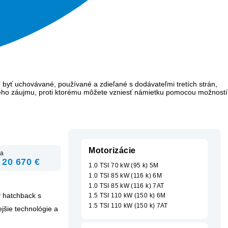
 byť uchovávané, používané a zdieľané s dodávateľmi tretích strán,
ého záujmu, proti ktorému môžete vzniesť námietku pomocou možností
Motorizácie
a
 20 670 €
1.0 TSI 70 kW (95 k) 5M
1.0 TSI 85 kW (116 k) 6M
1.0 TSI 85 kW (116 k) 7AT
 hatchback s
1.5 TSI 110 kW (150 k) 6M
1.5 TSI 110 kW (150 k) 7AT
jšie technológie a