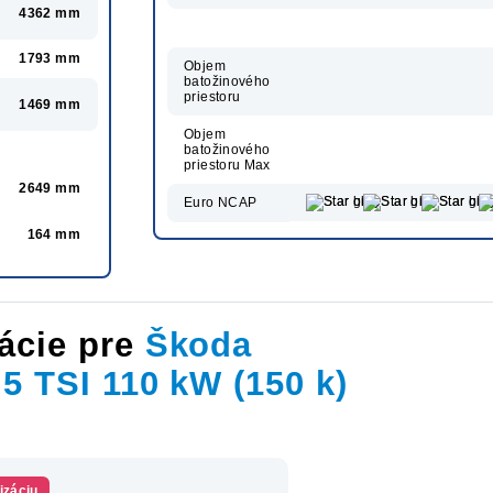
4362 mm
1793 mm
Objem
batožinového
priestoru
1469 mm
Objem
batožinového
priestoru Max
2649 mm
Euro NCAP
164 mm
ácie pre
Škoda
.5 TSI 110 kW (150 k)
izáciu