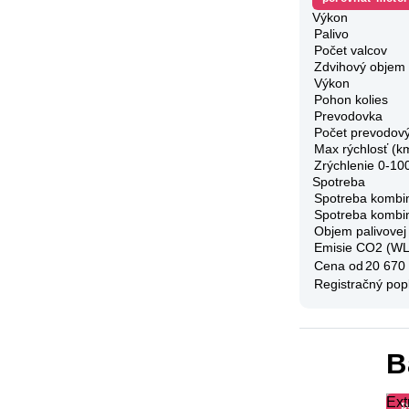
Výkon
Palivo
Počet valcov
Zdvihový objem
Výkon
Pohon kolies
Prevodovka
Počet prevodov
Max rýchlosť (k
Zrýchlenie 0-10
Spotreba
Spotreba kombi
Spotreba kombi
Objem palivovej
Emisie CO2 (W
Cena od
20 670
Registračný pop
B
Ext
p