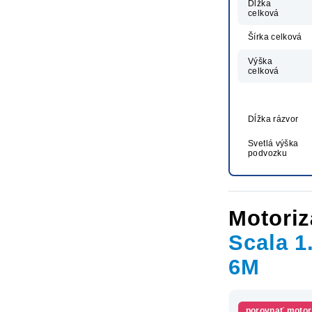
Dĺžka
celková
Šírka celková
Výška
celková
Dĺžka rázvor
Svetlá výška
podvozku
Motoriz
Scala 1
6M
porovnať motor