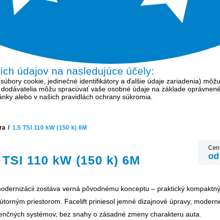
šich údajov na nasledujúce účely:
bory cookie, jedinečné identifikátory a ďalšie údaje zariadenia) môžu
í dodávatelia môžu spracúvať vaše osobné údaje na základe oprávnen
tránky alebo v našich pravidlách ochrany súkromia.
ra
/
1.5 TSI 110 kW (150 k) 6M
Cen
od
 TSI 110 kW (150 k) 6M
odernizácii zostáva verná pôvodnému konceptu – praktický kompaktný
orným priestorom. Facelift priniesol jemné dizajnové úpravy, moderne
stenčných systémov, bez snahy o zásadné zmeny charakteru auta.