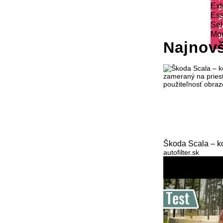
Ext
p
Es
p
Sel
p
Mon
p
Najnovš
Škoda Scala – k
autofilter.sk