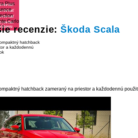
ra Plus
výbavu
orovnať
sence
výbavu
orovnať
ection
výbavu
orovnať
te Carlo
výbavu
orovnať
ie recenzie:
Škoda Scala
výbavu
ompaktný hatchback zameraný na priestor a každodennú použit