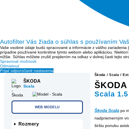
Autofilter Vás žiada o súhlas s používaním Va
Vaše osobné údaje budú spracované a informácie z vášho zariadenia (sú
prípadne používané konkrétne týmto webom alebo aplikáciou. Niektor
nižšie. Súhlas môžete zrušiť prejdením na odkaz v dolnej časti tejto s
Spravovať možnosti
Odmietnuť
Prijať odporúčané nastavenia
Škoda
/
Scala
/
Ext
ŠKODA
ŠKODA
Scala
Scala 1.5
WEB MODELU
Škoda Scala
po m
nadpriemerným vnút
Rozmery
širšiu ponuku asi