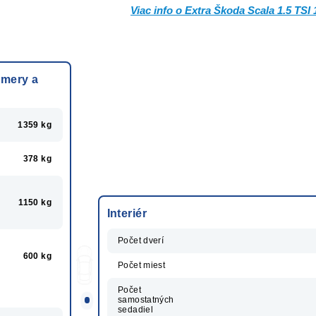
Viac info o Extra Škoda Scala 1.5 TSI
zmery a
1359 kg
378 kg
1150 kg
Interiér
Počet dverí
600 kg
Počet miest
Počet
samostatných
sedadiel