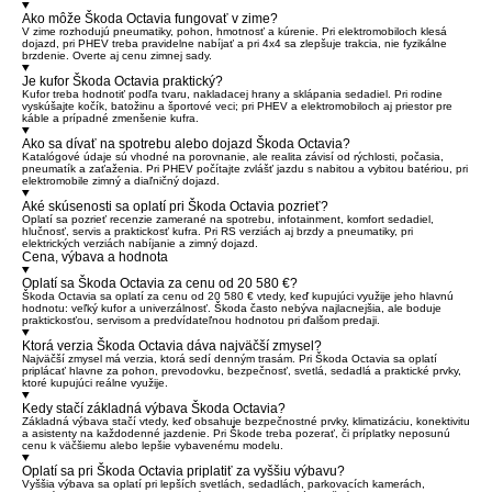
Ako môže Škoda Octavia fungovať v zime?
V zime rozhodujú pneumatiky, pohon, hmotnosť a kúrenie. Pri elektromobiloch klesá
dojazd, pri PHEV treba pravidelne nabíjať a pri 4x4 sa zlepšuje trakcia, nie fyzikálne
brzdenie. Overte aj cenu zimnej sady.
Je kufor Škoda Octavia praktický?
Kufor treba hodnotiť podľa tvaru, nakladacej hrany a sklápania sedadiel. Pri rodine
vyskúšajte kočík, batožinu a športové veci; pri PHEV a elektromobiloch aj priestor pre
káble a prípadné zmenšenie kufra.
Ako sa dívať na spotrebu alebo dojazd Škoda Octavia?
Katalógové údaje sú vhodné na porovnanie, ale realita závisí od rýchlosti, počasia,
pneumatík a zaťaženia. Pri PHEV počítajte zvlášť jazdu s nabitou a vybitou batériou, pri
elektromobile zimný a diaľničný dojazd.
Aké skúsenosti sa oplatí pri Škoda Octavia pozrieť?
Oplatí sa pozrieť recenzie zamerané na spotrebu, infotainment, komfort sedadiel,
hlučnosť, servis a praktickosť kufra. Pri RS verziách aj brzdy a pneumatiky, pri
elektrických verziách nabíjanie a zimný dojazd.
Cena, výbava a hodnota
Oplatí sa Škoda Octavia za cenu od 20 580 €?
Škoda Octavia sa oplatí za cenu od 20 580 € vtedy, keď kupujúci využije jeho hlavnú
hodnotu: veľký kufor a univerzálnosť. Škoda často nebýva najlacnejšia, ale boduje
praktickosťou, servisom a predvídateľnou hodnotou pri ďalšom predaji.
Ktorá verzia Škoda Octavia dáva najväčší zmysel?
Najväčší zmysel má verzia, ktorá sedí denným trasám. Pri Škoda Octavia sa oplatí
priplácať hlavne za pohon, prevodovku, bezpečnosť, svetlá, sedadlá a praktické prvky,
ktoré kupujúci reálne využije.
Kedy stačí základná výbava Škoda Octavia?
Základná výbava stačí vtedy, keď obsahuje bezpečnostné prvky, klimatizáciu, konektivitu
a asistenty na každodenné jazdenie. Pri Škode treba pozerať, či príplatky neposunú
cenu k väčšiemu alebo lepšie vybavenému modelu.
Oplatí sa pri Škoda Octavia priplatiť za vyššiu výbavu?
Vyššia výbava sa oplatí pri lepších svetlách, sedadlách, parkovacích kamerách,