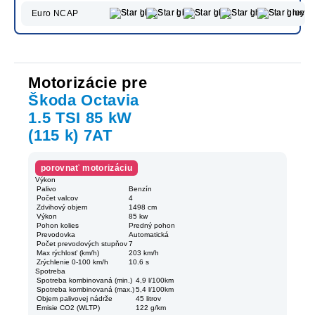
Euro NCAP
Motorizácie pre
Škoda Octavia
1.5 TSI 85 kW
(115 k) 7AT
porovnať motorizáciu
Výkon
Palivo
Benzín
Počet valcov
4
Zdvihový objem
1498 cm
Výkon
85 kw
Pohon kolies
Predný pohon
Prevodovka
Automatická
Počet prevodových stupňov
7
Max rýchlosť (km/h)
203 km/h
Zrýchlenie 0-100 km/h
10.6 s
Spotreba
Spotreba kombinovaná (min.)
4,9 l/100km
Spotreba kombinovaná (max.)
5,4 l/100km
Objem palivovej nádrže
45 litrov
Emisie CO2 (WLTP)
122 g/km