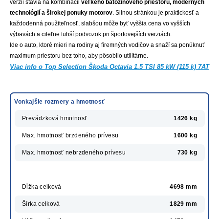
verzii stavia na kombinácii
veľkého batožinového priestoru, moderných
technológií a širokej ponuky motorov
. Silnou stránkou je praktickosť a
každodenná použiteľnosť, slabšou môže byť vyššia cena vo vyšších
výbavách a citeľne tuhší podvozok pri športovejších verziách.
Ide o auto, ktoré mieri na rodiny aj firemných vodičov a snaží sa ponúknuť
maximum priestoru bez toho, aby pôsobilo utilitárne.
Viac info o Top Selection Škoda Octavia 1.5 TSI 85 kW (115 k) 7AT
Vonkajšie rozmery a hmotnosť
Prevádzková hmotnosť
1426 kg
Max. hmotnosť brzdeného prívesu
1600 kg
Max. hmotnosť nebrzdeného prívesu
730 kg
Dĺžka celková
4698 mm
Šírka celková
1829 mm