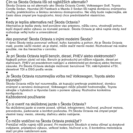
Čím sa Škoda Octavia líši od najbližších alternatív?
Škoda Octavia sa od alternatív ako Škoda Octavia Combi, Volkswagen Golf, Toyota
Corolla Sedan, Hyundai i30 Fastback a Mazda 3 Sedan líši najmä domácou známosťou
značky, praktickosťou a širokou servisnou dostupnosťou. Nie vždy bude najlacnejšia, ale
často dáva zmysel pre kupujúceho, ktorý chce predvídateľné vlastníctvo.
Kedy je lepšia alternatíva než Škoda Octavia?
Alternatíva je lepšia vtedy, keď ponúkne viac priestoru, nižšiu cenu, vhodnejší pohon,
lepší dojazd alebo výbavu za rovnaké peniaze. Škoda Octavia je silná najmä vtedy, keď
rozhoduje veľký kufor a univerzálnosť.
Ako porovnať Škoda Octavia s inými modelmi Škoda?
V rámci Škody treba porovnať veľkosť, kufor, karosériu a pohon. Ak je Škoda Octavia
malé, pozrite väčší model; ak je drahé, môže stačiť menší model. Rozhodovať má reálne
použitie, nie iba hierarchia v cenníku.
Je pri Škoda Octavia lepší benzín, diesel, PHEV alebo elektromobil?
Najlepší pohon závisí od trás. Benzín je jednoduchý pri nižšom nájazde, diesel pri
diaľniciach, PHEV pri pravidelnom nabíjaní a elektromobil pri domácej alebo firemnej
zásuvke. Pri Škoda Octavia sledujte možnosti: benzínové TSI, mild-hybridné eTSI,
dieselové TDI a DSG podľa verzie.
Je Škoda Octavia rozumnejšia voľba než Volkswagen, Toyota alebo
Hyundai?
Škoda Octavia môže byť rozumnejšia, ak kupujúci preferuje praktickosť, domácu
známosť a servisnú dostupnosť. Volkswagen môže pôsobiť hodnotnejšie, Toyota
silnejšie v hybridoch a Hyundai často v pomere výbavy. Rozhodne konkrétna
konfigurácia.
Každodenné používanie
Čo si overiť na skúšobnej jazde s Škoda Octavia?
Na skúšobnej jazde si overte posed, výhľad, infotainment, hlučnosť, pružnosť motora,
prevodovku, parkovanie a komfort podvozka. Pri Škoda Octavia má zmysel prejsť
vlastné trasy: mesto, okresky, diaľnicu alebo nabíjanie.
Čo môže vodičovi na Škoda Octavia prekážať?
Prekážať môže najmä nižší posed. Pri moderných Škodách si treba všímať aj dotykové
ovládanie, príplatkovú výbavu, veľkosť kolies, hlučnosť a to, či konkrétna motorizácia
stačí pri plne naloženom aute.