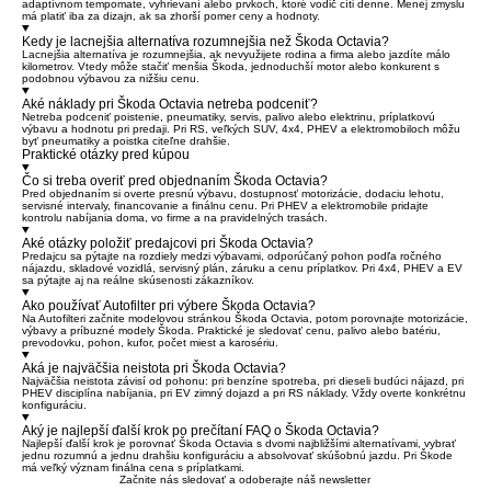
adaptívnom tempomate, vyhrievaní alebo prvkoch, ktoré vodič cíti denne. Menej zmyslu
má platiť iba za dizajn, ak sa zhorší pomer ceny a hodnoty.
Kedy je lacnejšia alternatíva rozumnejšia než Škoda Octavia?
Lacnejšia alternatíva je rozumnejšia, ak nevyužijete rodina a firma alebo jazdíte málo
kilometrov. Vtedy môže stačiť menšia Škoda, jednoduchší motor alebo konkurent s
podobnou výbavou za nižšiu cenu.
Aké náklady pri Škoda Octavia netreba podceniť?
Netreba podceniť poistenie, pneumatiky, servis, palivo alebo elektrinu, príplatkovú
výbavu a hodnotu pri predaji. Pri RS, veľkých SUV, 4x4, PHEV a elektromobiloch môžu
byť pneumatiky a poistka citeľne drahšie.
Praktické otázky pred kúpou
Čo si treba overiť pred objednaním Škoda Octavia?
Pred objednaním si overte presnú výbavu, dostupnosť motorizácie, dodaciu lehotu,
servisné intervaly, financovanie a finálnu cenu. Pri PHEV a elektromobile pridajte
kontrolu nabíjania doma, vo firme a na pravidelných trasách.
Aké otázky položiť predajcovi pri Škoda Octavia?
Predajcu sa pýtajte na rozdiely medzi výbavami, odporúčaný pohon podľa ročného
nájazdu, skladové vozidlá, servisný plán, záruku a cenu príplatkov. Pri 4x4, PHEV a EV
sa pýtajte aj na reálne skúsenosti zákazníkov.
Ako používať Autofilter pri výbere Škoda Octavia?
Na Autofilteri začnite modelovou stránkou Škoda Octavia, potom porovnajte motorizácie,
výbavy a príbuzné modely Škoda. Praktické je sledovať cenu, palivo alebo batériu,
prevodovku, pohon, kufor, počet miest a karosériu.
Aká je najväčšia neistota pri Škoda Octavia?
Najväčšia neistota závisí od pohonu: pri benzíne spotreba, pri dieseli budúci nájazd, pri
PHEV disciplína nabíjania, pri EV zimný dojazd a pri RS náklady. Vždy overte konkrétnu
konfiguráciu.
Aký je najlepší ďalší krok po prečítaní FAQ o Škoda Octavia?
Najlepší ďalší krok je porovnať Škoda Octavia s dvomi najbližšími alternatívami, vybrať
jednu rozumnú a jednu drahšiu konfiguráciu a absolvovať skúšobnú jazdu. Pri Škode
má veľký význam finálna cena s príplatkami.
Začnite nás sledovať a odoberajte náš newsletter