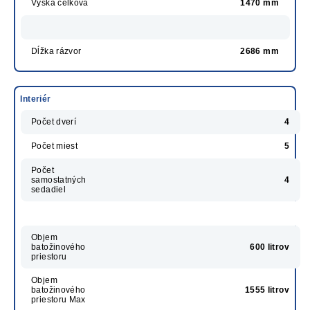
Výška celková
1470 mm
Dĺžka rázvor
2686 mm
Interiér
Počet dverí
4
Počet miest
5
Počet
samostatných
4
sedadiel
Objem
batožinového
600 litrov
priestoru
Objem
batožinového
1555 litrov
priestoru Max