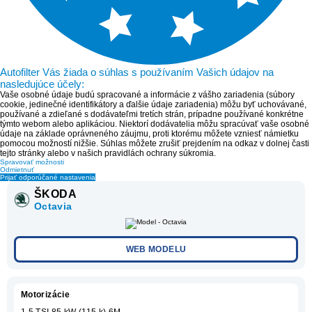
Autofilter Vás žiada o súhlas s používaním Vašich údajov na
nasledujúce účely:
Vaše osobné údaje budú spracované a informácie z vášho zariadenia (súbory
cookie, jedinečné identifikátory a ďalšie údaje zariadenia) môžu byť uchovávané,
používané a zdieľané s dodávateľmi tretích strán, prípadne používané konkrétne
týmto webom alebo aplikáciou. Niektorí dodávatelia môžu spracúvať vaše osobné
údaje na základe oprávneného záujmu, proti ktorému môžete vzniesť námietku
pomocou možností nižšie. Súhlas môžete zrušiť prejdením na odkaz v dolnej časti
tejto stránky alebo v našich pravidlách ochrany súkromia.
Spravovať možnosti
Odmietnuť
Prijať odporúčané nastavenia
ŠKODA
Octavia
WEB MODELU
Motorizácie
1.5 TSI 85 kW (115 k) 6M