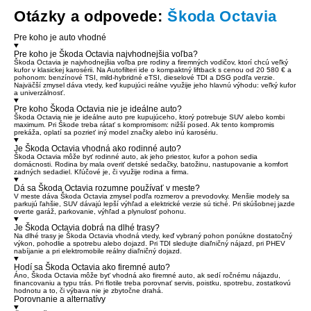
Otázky a odpovede:
Škoda Octavia
Pre koho je auto vhodné
Pre koho je Škoda Octavia najvhodnejšia voľba?
Škoda Octavia je najvhodnejšia voľba pre rodiny a firemných vodičov, ktorí chcú veľký
kufor v klasickej karosérii. Na Autofilteri ide o kompaktný liftback s cenou od 20 580 € a
pohonom: benzínové TSI, mild-hybridné eTSI, dieselové TDI a DSG podľa verzie.
Najväčší zmysel dáva vtedy, keď kupujúci reálne využije jeho hlavnú výhodu: veľký kufor
a univerzálnosť.
Pre koho Škoda Octavia nie je ideálne auto?
Škoda Octavia nie je ideálne auto pre kupujúceho, ktorý potrebuje SUV alebo kombi
maximum. Pri Škode treba rátať s kompromisom: nižší posed. Ak tento kompromis
prekáža, oplatí sa pozrieť iný model značky alebo inú karosériu.
Je Škoda Octavia vhodná ako rodinné auto?
Škoda Octavia môže byť rodinné auto, ak jeho priestor, kufor a pohon sedia
domácnosti. Rodina by mala overiť detské sedačky, batožinu, nastupovanie a komfort
zadných sedadiel. Kľúčové je, či využije rodina a firma.
Dá sa Škoda Octavia rozumne používať v meste?
V meste dáva Škoda Octavia zmysel podľa rozmerov a prevodovky. Menšie modely sa
parkujú ľahšie, SUV dávajú lepší výhľad a elektrické verzie sú tiché. Pri skúšobnej jazde
overte garáž, parkovanie, výhľad a plynulosť pohonu.
Je Škoda Octavia dobrá na dlhé trasy?
Na dlhé trasy je Škoda Octavia vhodná vtedy, keď vybraný pohon ponúkne dostatočný
výkon, pohodlie a spotrebu alebo dojazd. Pri TDI sledujte diaľničný nájazd, pri PHEV
nabíjanie a pri elektromobile reálny diaľničný dojazd.
Hodí sa Škoda Octavia ako firemné auto?
Áno, Škoda Octavia môže byť vhodná ako firemné auto, ak sedí ročnému nájazdu,
financovaniu a typu trás. Pri flotile treba porovnať servis, poistku, spotrebu, zostatkovú
hodnotu a to, či výbava nie je zbytočne drahá.
Porovnanie a alternatívy