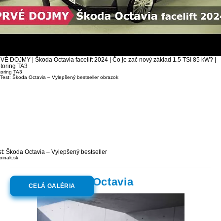
VÉ DOJMY | Škoda Octavia facelift 2024 | Čo je zač nový základ 1.5 TSI 85 kW? |
toring TA3
oring TA3
st: Škoda Octavia – Vylepšený bestseller
oinak.sk
Galéria:
Škoda Octavia
CELÁ GALÉRIA