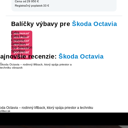
Cena od
29 950 €
Registračný poplatok
33 €
Balíčky výbavy pre
Škoda Octavia
Extra
porovnať
Extra Plus
porovnať
výbavu
Essence
porovnať
výbavu
Selection
porovnať
výbavu
Top Selection
porovnať
výbavu
Sportline
porovnať
výbavu
ajnovšie recenzie:
Škoda Octavia
výbavu
da Octavia – rodinný liftback, ktorý spája priestor a techniku
filter.sk