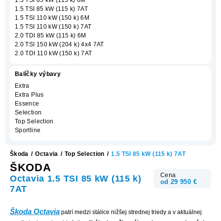
1.5 TSI 85 kW (115 k) 7AT
1.5 TSI 110 kW (150 k) 6M
1.5 TSI 110 kW (150 k) 7AT
2.0 TDI 85 kW (115 k) 6M
2.0 TSI 150 kW (204 k) 4x4 7AT
2.0 TDI 110 kW (150 k) 7AT
Balíčky výbavy
Extra
Extra Plus
Essence
Selection
Top Selection
Sportline
Škoda
/
Octavia
/
Top Selection
/
1.5 TSI 85 kW (115 k) 7AT
ŠKODA
Cena
Octavia 1.5 TSI 85 kW (115 k)
od 29 950 €
7AT
Škoda Octavia
patrí medzi stálice nižšej strednej triedy a v aktuálnej