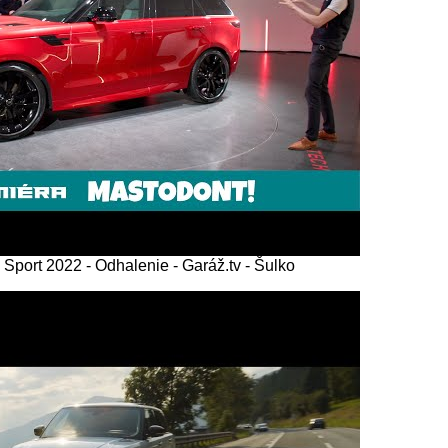
rt 2022 - Odhalenie - Garáž.tv - Šulko