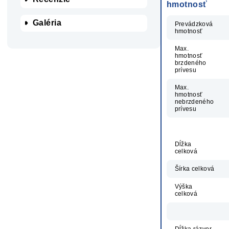
hmotnosť
Galéria
Prevádzková
hmotnosť
Max.
hmotnosť
brzdeného
prívesu
Max.
hmotnosť
nebrzdeného
prívesu
Dĺžka
celková
Šírka celková
Výška
celková
Dĺžka rázvor