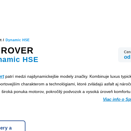
t
/
Dynamic HSE
 ROVER
Cen
od
namic HSE
rt
patrí medzi najdynamickejšie modely značky. Kombinuje luxus typic
ortovejším charakterom a technológiami, ktoré zvládajú asfalt aj nároč
 široká ponuka motorov, pokročilý podvozok a vysoká úroveň komfortu
Viac info o 
ery a