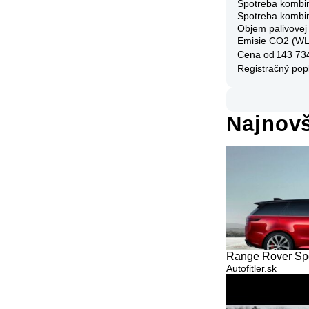
Spotreba kombi
Spotreba kombi
Objem palivovej
Emisie CO2 (W
Cena od
143 73
Registračný pop
Najnovš
Range Rover Spo
Autofitler.sk