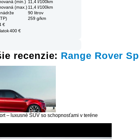
novaná (min.)
11,4 l/100km
novaná (max.)
11,4 l/100km
 nádrže
90 litrov
LTP)
259 g/km
4 €
latok
400 €
ie recenzie:
Range Rover Sp
rt – luxusné SUV so schopnosťami v teréne