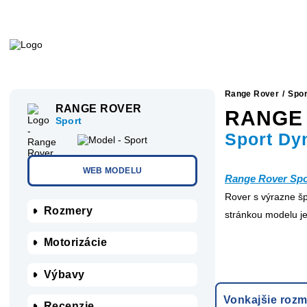
Range Rover
/
Spor
RANGE ROVER
RANGE
Sport
Sport Dy
WEB MODELU
Range Rover Spo
Rover s výrazne šp
Rozmery
stránkou modelu je
Motorizácie
Výbavy
Vonkajšie rozm
Recenzie