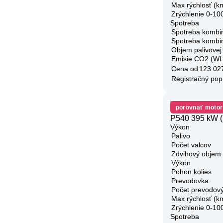
Max rýchlosť (k
Zrýchlenie 0-10
Spotreba
Spotreba kombi
Spotreba kombi
Objem palivovej
Emisie CO2 (W
Cena od
123 02
Registračný pop
porovnať motor
P540 395 kW (
Výkon
Palivo
Počet valcov
Zdvihový objem
Výkon
Pohon kolies
Prevodovka
Počet prevodov
Max rýchlosť (k
Zrýchlenie 0-10
Spotreba