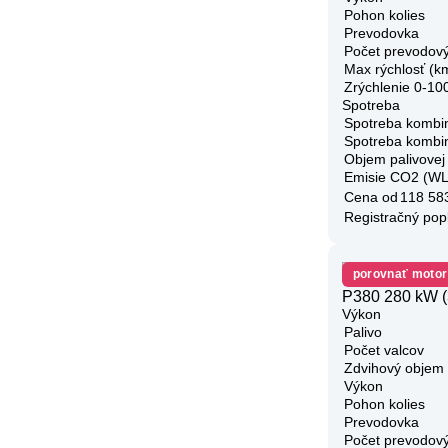
Pohon kolies
Prevodovka
Počet prevodov
Max rýchlosť (k
Zrýchlenie 0-10
Spotreba
Spotreba kombi
Spotreba kombi
Objem palivovej
Emisie CO2 (W
Cena od
118 58
Registračný pop
porovnať motor
P380 280 kW (
Výkon
Palivo
Počet valcov
Zdvihový objem
Výkon
Pohon kolies
Prevodovka
Počet prevodov