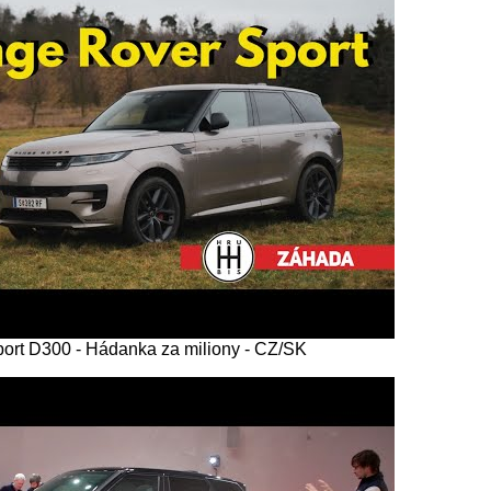
ort D300 - Hádanka za miliony - CZ/SK