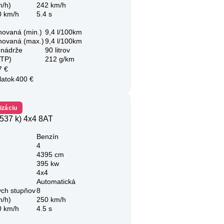
m/h)
242 km/h
0 km/h
5.4 s
novaná (min.)
9,4 l/100km
novaná (max.)
9,4 l/100km
 nádrže
90 litrov
LTP)
212 g/km
7 €
latok
400 €
izáciu
537 k) 4x4 8AT
Benzín
4
4395 cm
395 kw
4x4
Automatická
ých stupňov
8
m/h)
250 km/h
0 km/h
4.5 s