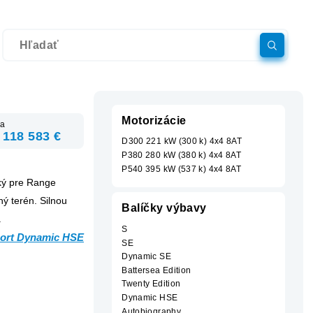
Motorizácie
a
 118 583 €
D300 221 kW (300 k) 4x4 8AT
P380 280 kW (380 k) 4x4 8AT
P540 395 kW (537 k) 4x4 8AT
ký pre Range
ný terén. Silnou
Balíčky výbavy
.
S
Sport Dynamic HSE
SE
Dynamic SE
Battersea Edition
Twenty Edition
Dynamic HSE
Autobiography