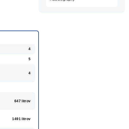
4
5
4
647 litrov
1491 litrov