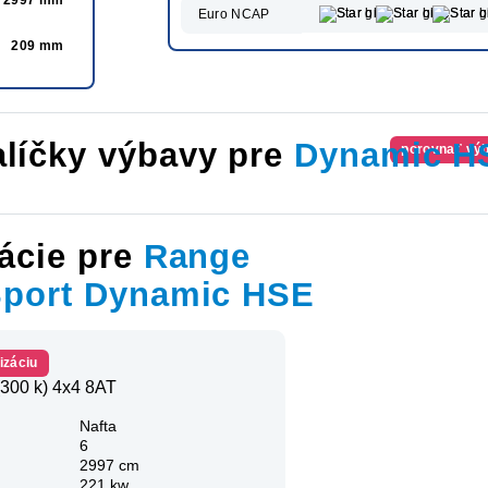
Euro NCAP
209 mm
líčky výbavy pre
Dynamic H
porovnať vý
ácie pre
Range
Sport Dynamic HSE
izáciu
300 k) 4x4 8AT
Nafta
6
2997 cm
221 kw