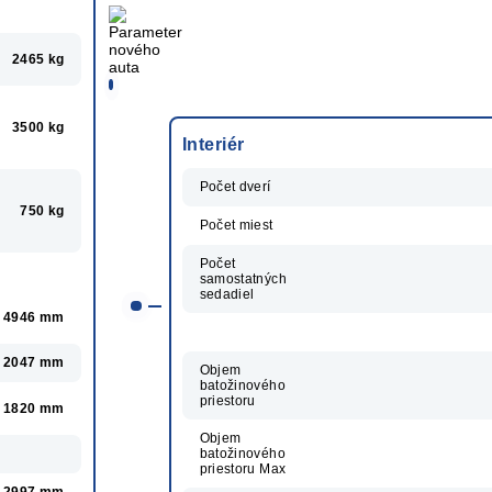
2465 kg
3500 kg
Interiér
Počet dverí
750 kg
Počet miest
Počet
samostatných
sedadiel
4946 mm
2047 mm
Objem
batožinového
priestoru
1820 mm
Objem
batožinového
priestoru Max
2997 mm