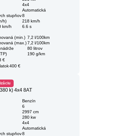
4x4
Automatická
ých stupňov
8
m/h)
218 km/h
0 km/h
6.6 s
novaná (min.)
7,2 l/100km
novaná (max.)
7,2 l/100km
 nádrže
80 litrov
LTP)
190 g/km
3 €
latok
400 €
izáciu
380 k) 4x4 8AT
Benzín
6
2997 cm
280 kw
4x4
Automatická
ých stupňov
8