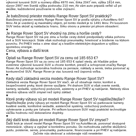
výkonné luxusné SUV a rozmery dĺžka 4970 mm, šírka 2047 mm, výška 1814 mm,
rázvor 2997 mm Svetlá výška podvozku 210 mm. Ak vám auto pripadá veľké už pri
skúške, každodenné používanie to ešte zvýrazní.
Je batožinový priestor modelu Range Rover Sport SV praktický?
Batožinový priestor modelu Range Rover Sport SV je podľa výťahu z Autofilteru 647
litrov. Ak je uvedený aj maximálny objem, pri tomto modeli je to 1491 litrov. Pri luxusnom
SUV treba skúsiť aj nakladaciu hranu, šírku otvoru a priestor pri plnom obsadení.
Je Range Rover Sport SV vhodný na zimu a horšie cesty?
Range Rover Sport SV má pre zimu a horšie cesty dobré predpoklady vďaka pohonu
4x4 a SUV koncepcii. Stále však rozhodujú pneumatiky, hmotnosť a brzdenie na klzkom
povrchu. Pri PHEV treba v zime rátať aj s kratším elektrickým dojazdom a vyššou
spotrebou energie.
Cena, výbava a ďalší krok
Oplatí sa Range Rover Sport SV za cenu od 185 653 €?
Range Rover Sport SV sa za cenu od 185 653 € oplatí vtedy, ak hľadáte práve
extrémne výkonné luxusné SUV a chcete komfort, prestíž a schopnosti značky Range
Rover. Ak rozhoduje racionálna hodnota za peniaze, náklady a servis, treba porovnať aj
konkurenčné SUV. Range Rover je viac luxusná než úsporná voľba.
Kedy stačí základná verzia modelu Range Rover Sport SV?
Základná verzia Range Rover Sport SV stačí, ak už obsahuje motor, komfort a
bezpečnostné prvky, ktoré denne využijete. Pri drahom SUV si však overte svetlá,
kamery, sedadlá, vzduchový podvozok, asistenty a pri PHEV aj nabíjanie. Niekedy dáva
stredná výbava väčší zmysel než úplný základ.
Ktoré prvky výbavy sú pri modeli Range Rover Sport SV najdôležitejšie?
Najdôležitejšie prvky výbavy pri modeli Range Rover Sport SV sú parkovacie kamery,
kvalitné svetlá, komfortné sedadlá, asistenčné systémy, vzduchový podvozok,
vyhrievanie a prvky pre ťahanie. Pri veľkom luxusnom SUV majú praktické technológie
väčšiu hodnotu než dekoratívne doplnky.
Aký ďalší krok dáva pri modeli Range Rover Sport SV zmysel?
Ďalší krok je otvoriť model Range Rover Sport SV na Autofilter.sk, porovnať dostupné
motorizácie, výbavy a vypýtať si konkrétnu ponuku. Do rozhodnutia zahrňte skúšobnú
jazdu, poistenie, servis, pneumatiky, parkovanie, financovanie a pri PHEV aj nabíjanie.
Začnite nás sledovať a odoberajte náš newsletter