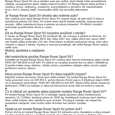
Range Rover Sport SV nie je ideálne auto pre vodiča, ktorý hľadá nízke prevádzkové
náklady, nenápadnosť alebo mäkký rodinný komfort. Pri Range Roveri treba počítať s
vysokou cenou, veľkosťou, poistením, pneumatikami a servisom. Ak nepotrebujete
luxus, 4x4 a výrazný imidž, rozumnejšia môže byť lacnejšia alternatíva.
Je Range Rover Sport SV vhodný ako rodinné auto?
Ako rodinné auto dáva Range Rover Sport SV zmysel vtedy, ak vám stačí 5 miest a
batožinový priestor 647 litrov. Pri rodine treba skúsiť detské sedačky, nastupovanie
dozadu, výšku nakladacej hrany a priestor pri plnom obsadení. Pri dlhých verziách
rozhoduje aj parkovanie doma a v práci.
Dá sa Range Rover Sport SV rozumne používať v meste?
V meste sa Range Rover Sport SV používať dá, ale rozmery a výhľad sú kľúčové. Pri
tomto modeli sú údaje: dĺžka 4970 mm, šírka 2047 mm, výška 1814 mm, rázvor 2997
mm Svetlá výška podvozku 210 mm. Pred kúpou si skúste parkovacie domy, úzke ulice,
cúvanie a výjazd z miesta. Kamery a senzory pomáhajú, ale veľký Range Rover ostáva
veľké auto.
Motory, spotreba a nabíjanie
Aké motorizácie ponúka Range Rover Sport SV?
Autofilter pri modeli Range Rover Sport SV uvádza tieto hlavné motorizácie alebo verzie:
P635 467 kW (635 k) 4x4 8AT. Pri výbere sa neoplatí pozerať iba na výkon. Dôležité je,
či jazdíte krátke trasy, diaľnice, ťaháte príves, pravidelne nabíjate alebo chcete najmä
komfortnú rezervu výkonu.
Ktorá verzia Range Rover Sport SV dáva najväčší zmysel?
Najväčší zmysel má verzia, ktorá sedí vašim trasám. Pri modeli Range Rover Sport SV
treba porovnať cenu od 185 653 €, pohon Benzín Počet valcov 8 Zdvihový objem 4395
cm a dostupné motorizácie: P635 467 kW (635 k) 4x4 8AT. Diesel môže dávať zmysel pri
diaľniciach, PHEV pri nabíjaní a výkonná benzínová verzia skôr pri emócii a statuse.
Čo si všímať pri spotrebe alebo dojazde modelu Range Rover Sport SV?
Pri modeli Range Rover Sport SV si všímajte najmä spotrebu alebo kombinovanú
spotrebu 12 l /100km, brzdený príves do 3500 kg. Katalógové hodnoty mení diaľnica,
zima, veľké kolesá, plne naložené auto aj terén. Pri plug-in hybride má zmysel len
pravidelné nabíjanie, inak nosíte ťažkú techniku bez plného využitia.
Oplatí sa pri modeli Range Rover Sport SV pohon 4x4?
Pohon 4x4 je pri modeli Range Rover Sport SV súčasťou jeho charakteru a dáva zmysel
pri zime, horách, ťahaní a horších cestách. Ak jazdíte iba po meste a diaľnici, jeho