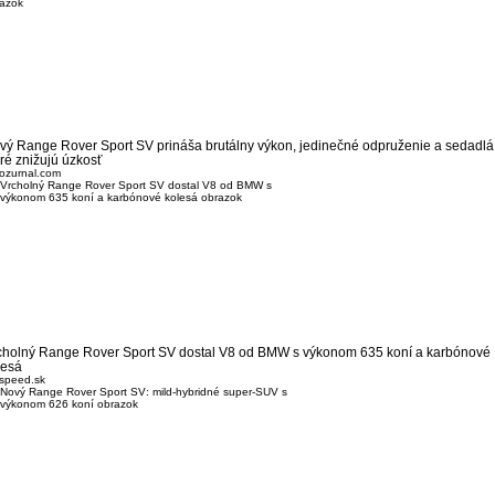
vý Range Rover Sport SV prináša brutálny výkon, jedinečné odpruženie a sedadlá
oré znižujú úzkosť
ozurnal.com
cholný Range Rover Sport SV dostal V8 od BMW s výkonom 635 koní a karbónové
lesá
speed.sk