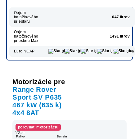
Objem
batožinového
647 litrov
priestoru
Objem
batožinového
1491 litrov
priestoru Max
Euro NCAP
Motorizácie pre
Range Rover
Sport SV P635
467 kW (635 k)
4x4 8AT
porovnať motorizáciu
Výkon
Palivo
Benzín