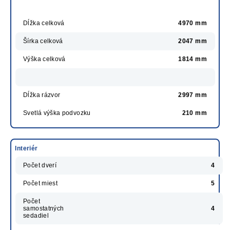
Dĺžka celková
4970 mm
Šírka celková
2047 mm
Výška celková
1814 mm
Dĺžka rázvor
2997 mm
Svetlá výška podvozku
210 mm
Interiér
Počet dverí
4
Počet miest
5
Počet
samostatných
4
sedadiel