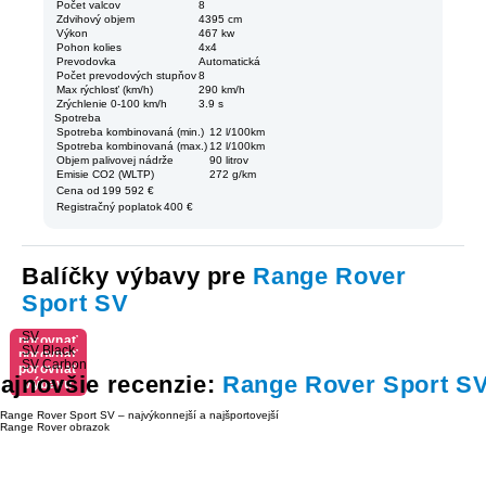
Počet valcov
8
Zdvihový objem
4395 cm
Výkon
467 kw
Pohon kolies
4x4
Prevodovka
Automatická
Počet prevodových stupňov
8
Max rýchlosť (km/h)
290 km/h
Zrýchlenie 0-100 km/h
3.9 s
Spotreba
Spotreba kombinovaná (min.)
12 l/100km
Spotreba kombinovaná (max.)
12 l/100km
Objem palivovej nádrže
90 litrov
Emisie CO2 (WLTP)
272 g/km
Cena od
199 592 €
Registračný poplatok
400 €
Balíčky výbavy pre
Range Rover
Sport SV
SV
porovnať
SV Black
porovnať
výbavu
SV Carbon
porovnať
výbavu
ajnovšie recenzie:
Range Rover Sport S
výbavu