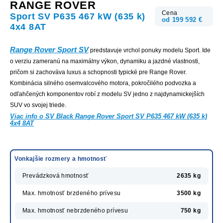
RANGE ROVER
Cena
Sport SV P635 467 kW (635 k)
od 199 592 €
4x4 8AT
Range Rover Sport SV
predstavuje vrchol ponuky modelu Sport. Ide
o verziu zameranú na maximálny výkon, dynamiku a jazdné vlastnosti,
pričom si zachováva luxus a schopnosti typické pre Range Rover.
Kombinácia silného osemvalcového motora, pokročilého podvozka a
odľahčených komponentov robí z modelu SV jedno z najdynamickejších
SUV vo svojej triede.
Viac info o SV Black Range Rover Sport SV P635 467 kW (635 k)
4x4 8AT
Vonkajšie rozmery a hmotnosť
Prevádzková hmotnosť
2635 kg
Max. hmotnosť brzdeného prívesu
3500 kg
Max. hmotnosť nebrzdeného prívesu
750 kg