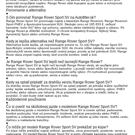
potenciál nevyužijete naplno. Range Rover však kupujete aj pre istotu a schopnosti
mimo ideálnych podmienok.
Porovnanie a alternatívy
S čím porovnať Range Rover Sport SV na Autofilter.sk?
Range Rover Sport SV porovnajte najmä s klasickým Range Roverom, Range Roverom
Sport PHEV a športovými luxusnými SUV. Sledujte cenu od 185 653 €, veľkosť
karosérie, kufor 647 litrov, typ pohonu, spotrebu alebo elektrický dojazd a výbavu. Pri
Range Roveri je dôležité rozhodnúť, či chcete kompaktný Evoque, štýlový Velar,
dynamický Sport alebo vrcholný Range Rover.
Kedy je lepšia alternatíva než Range Rover Sport SV?
Alternatíva bude lepšia, ak nepotrebujete presne to, čo robí Range Rover Sport SV
špecifickým: extrémne výkonné luxusné SUV. Ak chcete nižšie náklady, menšie rozmery,
jednoduchší servis alebo športovejší cestný prejav, pozrite aj iné prémiové SUV. Range
Rover dáva zmysel najmä vtedy, keď oceníte komfort, imidž a 4x4.
Je Range Rover Sport SV lepší než lacnejší Range Rover?
Range Rover Sport SV je lepší než lacnejší Range Rover vtedy, ak využijete jeho
priestor, výkon, luxus alebo špecifickú karosériu. Lacnejší model môže byť rozumnejší,
ak jazdíte hlavne mesto alebo nepotrebujete veľký výkon. Pri rozhodnutí porovnajte
nielen cenu, ale aj parkovanie, servis a reálne trasy.
Kedy sa oplatí priplatiť za drahšiu verziu Range Rover Sport SV?
Za drahšiu verziu Range Rover Sport SV sa oplatí priplatiť, ak prináša reálne využiteľné
prvky: lepšie sedadlá, vzduchový podvozok, svetlá, asistenčné systémy, výkon, PHEV
techniku alebo výbavu pre ťahanie. Ak je príplatok len o dizajne a imidži, treba si
povedať, či vám bude robiť radosť aj po roku.
Každodenné používanie
Čo si overiť na skúšobnej jazde s modelom Range Rover Sport SV?
Na skúšobnej jazde s modelom Range Rover Sport SV si overte výhľad, parkovanie,
komfort podvozka, hluk od pneumatík, brzdenie, reakcie prevodovky alebo PHEV
systému a ovládanie infotainmentu. Pri veľkom SUV skúste aj úzke mesto, rozbitú cestu,
diaľnicu a nakladanie batožiny.
Čo môže pri modeli Range Rover Sport SV prekážať po kúpe?
Po kúpe môže prekážať najmä veľkosť, spotreba, cena pneumatík, poistenie, servis a
parkovanie. Pri modeli Range Rover Sport SV si preto všímajte karosériu typu extrémne