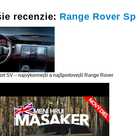
ie recenzie:
Range Rover Sp
rt SV – najvýkonnejší a najšportovejší Range Rover