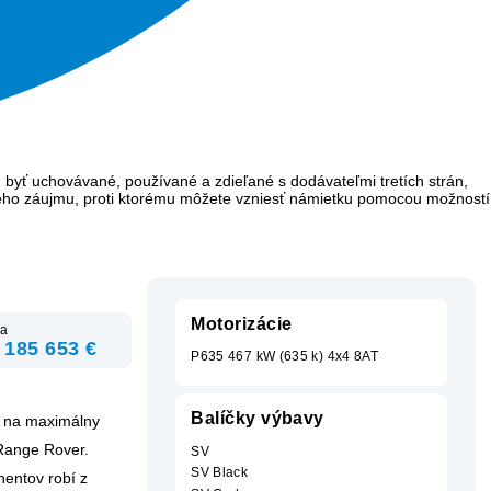
 byť uchovávané, používané a zdieľané s dodávateľmi tretích strán,
ého záujmu, proti ktorému môžete vzniesť námietku pomocou možností
Motorizácie
a
 185 653 €
P635 467 kW (635 k) 4x4 8AT
Balíčky výbavy
ú na maximálny
 Range Rover.
SV
SV Black
entov robí z