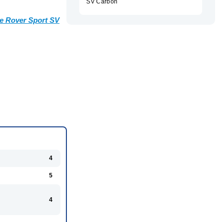
SV Carbon
ge Rover Sport SV
4
5
4