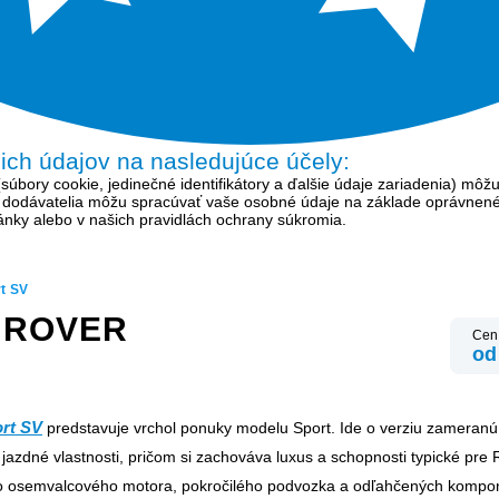
šich údajov na nasledujúce účely:
bory cookie, jedinečné identifikátory a ďalšie údaje zariadenia) môžu
í dodávatelia môžu spracúvať vaše osobné údaje na základe oprávnen
tránky alebo v našich pravidlách ochrany súkromia.
t SV
 ROVER
Cen
od
rt SV
predstavuje vrchol ponuky modelu Sport. Ide o verziu zameran
jazdné vlastnosti, pričom si zachováva luxus a schopnosti typické pre
o osemvalcového motora, pokročilého podvozka a odľahčených kompon