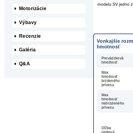
modelu SV jedno z 
Motorizácie
Výbavy
Recenzie
Vonkajšie rozm
hmotnosť
Galéria
Prevádzková
hmotnosť
Q&A
Max.
hmotnosť
brzdeného
prívesu
Max.
hmotnosť
nebrzdeného
prívesu
Dĺžka
celková