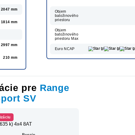
2047 mm
Objem
batožinového
priestoru
1814 mm
Objem
batožinového
priestoru Max
2997 mm
Euro NCAP
210 mm
ácie pre
Range
Sport SV
izáciu
635 k) 4x4 8AT
Benzín