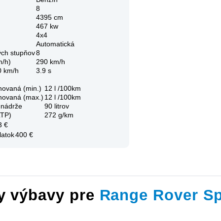
8
4395 cm
467 kw
4x4
Automatická
ých stupňov
8
m/h)
290 km/h
0 km/h
3.9 s
novaná (min.)
12 l /100km
novaná (max.)
12 l /100km
 nádrže
90 litrov
LTP)
272 g/km
3 €
latok
400 €
y výbavy pre
Range Rover Sp