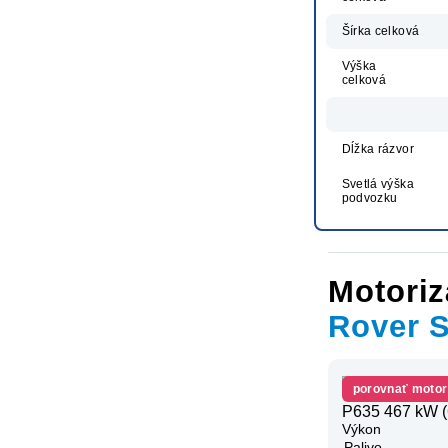
Šírka celková
Výška
celková
Dĺžka rázvor
Svetlá výška
podvozku
Motoriz
Rover 
porovnať motor
P635 467 kW (
Výkon
Palivo