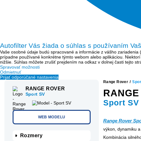
Autofilter Vás žiada o súhlas s používaním Va
Vaše osobné údaje budú spracované a informácie z vášho zariadenia (sú
prípadne používané konkrétne týmto webom alebo aplikáciou. Niektor
nižšie. Súhlas môžete zrušiť prejdením na odkaz v dolnej časti tejto s
Spravovať možnosti
Odmietnuť
Prijať odporúčané nastavenia
Range Rover
/
Spor
RANGE ROVER
RANGE
Sport SV
Sport SV
WEB MODELU
Range Rover Spo
výkon, dynamiku a 
Rozmery
Kombinácia silnéh