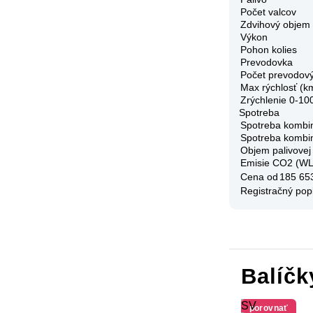
Počet valcov
Zdvihový objem
Výkon
Pohon kolies
Prevodovka
Počet prevodov
Max rýchlosť (k
Zrýchlenie 0-10
Spotreba
Spotreba kombi
Spotreba kombi
Objem palivovej
Emisie CO2 (W
Cena od
185 65
Registračný pop
Balíčk
SV
porovnať