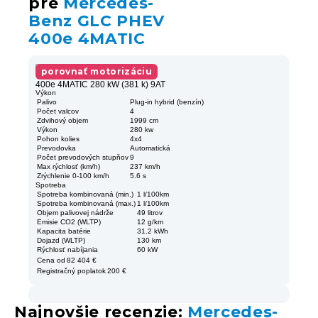
pre
Mercedes-
Benz GLC PHEV
400e 4MATIC
porovnať motorizáciu
400e 4MATIC 280 kW (381 k) 9AT
Výkon
Palivo
Plug-in hybrid (benzín)
Počet valcov
4
Zdvihový objem
1999 cm
Výkon
280 kw
Pohon kolies
4x4
Prevodovka
Automatická
Počet prevodových stupňov
9
Max rýchlosť (km/h)
237 km/h
Zrýchlenie 0-100 km/h
5.6 s
Spotreba
Spotreba kombinovaná (min.)
1 l/100km
Spotreba kombinovaná (max.)
1 l/100km
Objem palivovej nádrže
49 litrov
Emisie CO2 (WLTP)
12 g/km
Kapacita batérie
31.2 kWh
Dojazd (WLTP)
130 km
Rýchlosť nabíjania
60 kW
Cena od
82 404 €
Registračný poplatok
200 €
Najnovšie recenzie:
Mercedes-