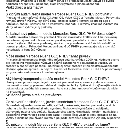
tempomat, ovládanie a dojazd. Krátky okruh pri predajni neukáže únavu po dvoch
hodinách ani spotrebu pri bežnej diaľničnej rýchlosti a plnom obsadení.
Praktickosť a alternatívy
S ktorými autami treba model Mercedes-Benz GLC PHEV porovnať?
Prirodzené alternatívy sú BMW X3, Audi Q5, Volvo XC60 a Porsche Macan. Porovnajte
rovnakú úroveň výbavy, konečnú cenu, priestor, jazdný komfort, spotrebu alebo
nabíjanie, záruku, servisnú sieť a zostatkovú hodnotu. Prémiový znak má význam iba
vtedy, ak auto vyhovuje aj prakticky.
Je batožinový priestor modelu Mercedes-Benz GLC PHEV dostatočný?
Autofilter uvádza batožinový priestor 470 litrov, maximálne 1530 litrov. Litre neukazujú
tvar otvoru, výšku pod roletou, rovinu po sklopení operadiel ani miesto na káble a
povinnú výbavu. Prineste predmety, ktoré vozíte pravidelne, a skúste ich naložiť bez
pomoci predajcu. Pri modeli Mercedes-Benz GLC PHEV porovnávajte vždy rovnakú
motorizáciu a konečnú výbavu.
Môže model Mercedes-Benz GLC PHEV ťahať príves?
Pri maximálnej hmotnosti brzdeného prívesu stránka uvádza 2000 kg. Hodnotu overte
pre konkrétnu motorizáciu, výbavu a ťažné zariadenie v dokumentácii vozidla. Do
zaťaženia započítajte posádku, batožinu aj zvislé zaťaženie; pri elektrifikovanom aute
sledujte vplyv na spotrebu a dojazd. Pri modeli Mercedes-Benz GLC PHEV porovnávajte
vždy rovnakú motorizáciu a konečnú výbavu.
Aký hlavný kompromis prináša model Mercedes-Benz GLC PHEV?
Hlavným kompromisom je, že jeho výrazná prednosť má aj cenu v podobe rozmerov,
hmotnosti, spotreby, priestoru alebo zložitejšej techniky. Spíšte si tri najčastejšie situácie
počas roka a posúďte ich samostatne. Auto má dobre fungovať v bežný utorok, nielen
na prezentácii.
Skúšobná jazda a reálna prevádzka
Čo si overiť na skúšobnej jazde s modelom Mercedes-Benz GLC PHEV?
Na skúšobnej jazde overte sedadlá, výhľad, parkovanie, komfort podvozka, reakcie
pohonu a logiku multimediálneho systému. Prakticky si vyskúšajte aj nabíjanie,
plánovanie trasy a rekuperáciu. Nastavte si sedadlo, klimatizáciu, telefón, navigáciu a
asistenčné systémy bez pomoci predajcu. Prejdite časť vlastnej trasy, posaďte sa na
všetky pravidelne používané miesta a po jazde si zapíšte konkrétne výhrady aj pozitíva.
Čo môže pri modeli Mercedes-Benz GLC PHEV prekážať po kúpe?
Po kúpe môže prekážať výhľad, dotykové ovládanie, veľké kolesá, rozmery, spotreba