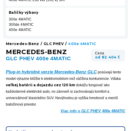
Balíčky výbavy
300e 4MATIC
300de 4MATIC
400e 4MATIC
Mercedes-Benz
/
GLC PHEV
/
400e 4MATIC
MERCEDES-BENZ
Cena
od 82 404 €
GLC PHEV 400e 4MATIC
Plug-in hybridné verzie Mercedes-Benz GLC
posúvajú tento
model výrazne bližšie k elektromobilom než väčšina konkurencie. Vďaka
veľkej batérii a dojazdu cez 120 km
dokážu fungovať ako
každodenné elektrické auto, no zároveň si zachovávajú komfort a
univerzálnosť klasického SUV. Nevýhodou je vyššia hmotnosť a menší
batožinový priestor.
Viac info o GLC PHEV 400e 4MATIC