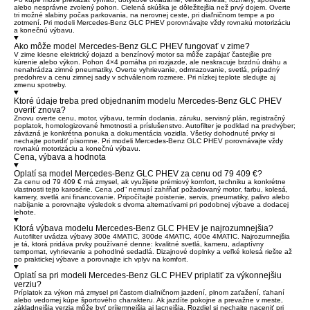
alebo nesprávne zvolený pohon. Cielená skúška je dôležitejšia než prvý dojem. Overte
tri možné slabiny počas parkovania, na nerovnej ceste, pri diaľničnom tempe a po
zotmení. Pri modeli Mercedes-Benz GLC PHEV porovnávajte vždy rovnakú motorizáciu
a konečnú výbavu.
Ako môže model Mercedes-Benz GLC PHEV fungovať v zime?
V zime klesne elektrický dojazd a benzínový motor sa môže zapájať častejšie pre
kúrenie alebo výkon. Pohon 4×4 pomáha pri rozjazde, ale neskracuje brzdnú dráhu a
nenahrádza zimné pneumatiky. Overte vyhrievanie, odmrazovanie, svetlá, prípadný
predohrev a cenu zimnej sady v schválenom rozmere. Pri nízkej teplote sledujte aj
zmenu spotreby.
Ktoré údaje treba pred objednaním modelu Mercedes-Benz GLC PHEV
overiť znova?
Znovu overte cenu, motor, výbavu, termín dodania, záruku, servisný plán, registračný
poplatok, homologizované hmotnosti a príslušenstvo. Autofilter je podklad na predvýber;
záväzná je konkrétna ponuka a dokumentácia vozidla. Všetky dohodnuté prvky si
nechajte potvrdiť písomne. Pri modeli Mercedes-Benz GLC PHEV porovnávajte vždy
rovnakú motorizáciu a konečnú výbavu.
Cena, výbava a hodnota
Oplatí sa model Mercedes-Benz GLC PHEV za cenu od 79 409 €?
Za cenu od 79 409 € má zmysel, ak využijete prémiový komfort, techniku a konkrétne
vlastnosti tejto karosérie. Cena „od“ nemusí zahŕňať požadovaný motor, farbu, kolesá,
kamery, svetlá ani financovanie. Pripočítajte poistenie, servis, pneumatiky, palivo alebo
nabíjanie a porovnajte výsledok s dvoma alternatívami pri podobnej výbave a dodacej
lehote.
Ktorá výbava modelu Mercedes-Benz GLC PHEV je najrozumnejšia?
Autofilter uvádza výbavy 300e 4MATIC, 300de 4MATIC, 400e 4MATIC. Najrozumnejšia
je tá, ktorá pridáva prvky používané denne: kvalitné svetlá, kameru, adaptívny
tempomat, vyhrievanie a pohodlné sedadlá. Dizajnové doplnky a veľké kolesá riešte až
po praktickej výbave a porovnajte ich vplyv na komfort.
Oplatí sa pri modeli Mercedes-Benz GLC PHEV priplatiť za výkonnejšiu
verziu?
Príplatok za výkon má zmysel pri častom diaľničnom jazdení, plnom zaťažení, ťahaní
alebo vedomej kúpe športového charakteru. Ak jazdíte pokojne a prevažne v meste,
základnejšia verzia môže byť príjemnejšia aj lacnejšia. Rozdiel si nechajte naceniť pri