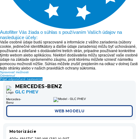
Autofilter Vás žiada o súhlas s používaním Vašich údajov na
nasledujúce účely:
Vaše osobné údaje budú spracované a informácie z vášho zariadenia (súbory
cookie, jedinečné identifikátory a ďalšie údaje zariadenia) môžu byť uchovávané,
používané a zdieľané s dodávateľmi tretích strán, prípadne používané konkrétne
týmto webom alebo aplikáciou. Niektorí dodávatelia môžu spracúvať vaše osobné
údaje na základe oprávneného záujmu, proti ktorému môžete vzniesť námietku
pomocou možností nižšie. Súhlas môžete zrušiť prejdením na odkaz v dolnej časti
tejto stránky alebo v našich pravidlách ochrany súkromia.
Spravovať možnosti
Odmietnuť
Prijať odporúčané nastavenia
MERCEDES-BENZ
GLC PHEV
WEB MODELU
Motorizácie
400e 4MATIC 280 kW (381 k) 9AT