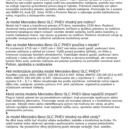
Model by mal zvážiť opatrne najmä vodič bez pravidelného nabíjania, pretože bez neho
sa znižuje úsporný aj komfortný prínos plug-in hybridu. Prémiové materiály ani výkon
nevyvážia nevhodný priestor, spotrebu alebo spôsob nabíjania. Porovnajte ho s autami
ako BMW X3, Audi Q5, Volvo XC60 a Porsche Macan a vyberajte podľa každodennej
rutiny, rozpočtu a dostupného servisu.
Je model Mercedes-Benz GLC PHEV vhodný pre rodinu?
Model má 5 miest a batožinový priestor 470 litrov, maximálne 1530 litrov. Rodinnú
vhodnosť treba potvrdiť detskými sedačkami, kočíkom a skúškou priestoru za vodičom.
Samotný katalógový objem nestačí: vezmite detské sedačky, kočík alebo batožinu a
overte nakladaciu hranu, tvar otvoru aj priestor za vodičom. Rodinnú vhodnosť určuje aj
pohodlie nastupovania a užitočné zaťaženie konkrétnej verzie.
Ako sa model Mercedes-Benz GLC PHEV používa v meste?
Pri rozmeroch 4716 mm × 1920 mm × 1647 mm treba overiť garáž, parkovací dom,
polomer otáčania a výhľad pri cúvaní. Vyšší posed pomáha výhľadu, no šírka a
hmotnosť zostávajú fyzickým obmedzením. Vyskúšajte vlastnú garáž, parkovací dom,
otáčanie v úzkej ulici a výhľad pri cúvaní. Kamery a senzory pomáhajú, ale nemenia
fyzickú šírku auta, polomer otáčania ani priestor potrebný na pohodlné otvorenie dverí.
Pohon, spotreba a cestovanie
Aké motorizácie ponúka model Mercedes-Benz GLC PHEV?
Autofilter uvádza 300e 4MATIC 230 kW (313 k) 9AT, 300de 4MATIC 230 kW (313 k) 9AT,
400e 4MATIC 280 kW (381 k) 9AT. Výkonnostne ide o zrýchlenie 0 – 100 km/h v
rozsahu 5,6 – 6,7 s. Motor nevyberajte iba podľa zrýchlenia: zohľadnite ročný nájazd,
dĺžku trás, nabíjanie, potrebu pohonu 4×4, plné zaťaženie, registračný poplatok a
očakávané servisné náklady.
Ktorá verzia modelu Mercedes-Benz GLC PHEV dáva najväčší zmysel?
Plug-in hybrid vyberte len pri pravidelnom nabíjaní; inak porovnajte spaľovaciu alebo
čisto elektrickú alternatívu. Porovnajte verzie pri rovnakej výbave a v konkrétnej cenovej
ponuke. Silnejší motor alebo elektrifikovaný pohon má hodnotu len vtedy, ak jeho
výhodu využijete pravidelne; inak zaplatíte vyššiu cenu, spotrebu alebo hmotnosť bez
primeraného prínosu.
Je model Mercedes-Benz GLC PHEV vhodný na dlhé cesty?
Na dlhé trasy môže byť vhodný vďaka sedadlám, stabilite a komfortnej technike. Po
vybití batérie treba sledovať spotrebu spaľovacieho motora a zmysel priebežného
nabíjania. Na dostatočne dlhej skúšobnej jazde sledujte sedadlá, hluk, stabilitu,