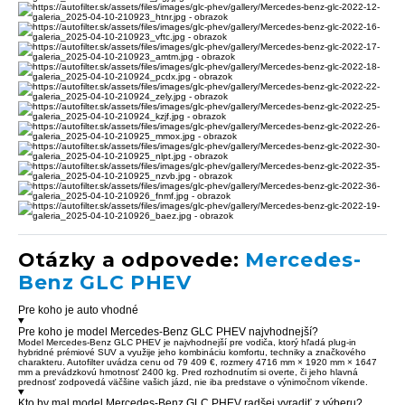
Otázky a odpovede:
Mercedes-
Benz GLC PHEV
Pre koho je auto vhodné
Pre koho je model Mercedes-Benz GLC PHEV najvhodnejší?
Model Mercedes-Benz GLC PHEV je najvhodnejší pre vodiča, ktorý hľadá plug-in
hybridné prémiové SUV a využije jeho kombináciu komfortu, techniky a značkového
charakteru. Autofilter uvádza cenu od 79 409 €, rozmery 4716 mm × 1920 mm × 1647
mm a prevádzkovú hmotnosť 2400 kg. Pred rozhodnutím si overte, či jeho hlavná
prednosť zodpovedá väčšine vašich jázd, nie iba predstave o výnimočnom víkende.
Kto by mal model Mercedes-Benz GLC PHEV radšej vyradiť z výberu?