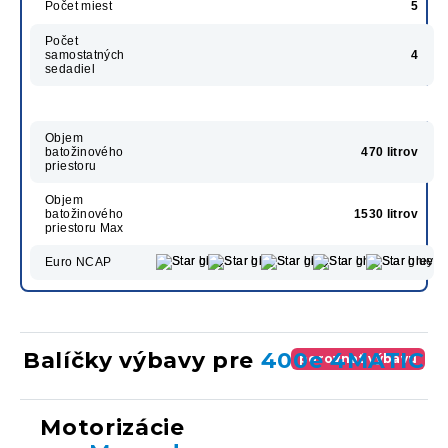
Počet miest
5
Počet
samostatných
4
sedadiel
Objem
batožinového
470 litrov
priestoru
Objem
batožinového
1530 litrov
priestoru Max
Euro NCAP
Balíčky výbavy pre
400e 4MATIC
porovnať výbavu
Motorizácie