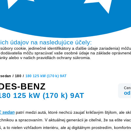
šich údajov na nasledujúce účely:
bory cookie, jedinečné identifikátory a ďalšie údaje zariadenia) môžu
í dodávatelia môžu spracúvať vaše osobné údaje na základe oprávnen
tránky alebo v našich pravidlách ochrany súkromia.
 sedan
/
180
/
180 125 kW (170 k) 9AT
DES-BENZ
Cen
od
180 125 kW (170 k) 9AT
C sedan
patrí medzi autá, ktoré nechcú zaujať krikľavým štýlom, ale s
hnikou a spracovaním. V aktuálnej generácii je citeľné, že sa ešte viac 
, a to nielen vzhľadom interiéru, ale aj digitálnym prostredím, komfort