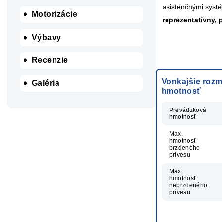
asistenčnými syst
Motorizácie
reprezentatívny,
Výbavy
Recenzie
Vonkajšie rozm
Galéria
hmotnosť
Prevádzková
hmotnosť
Max.
hmotnosť
brzdeného
prívesu
Max.
hmotnosť
nebrzdeného
prívesu