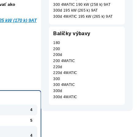
ovať ako
300 4MATIC 190 kW (258 k) 9AT
300d 195 kW (265 k) 9AT
300d 4MATIC 195 kW (265 k) 9AT
25 kW (170 k) 9AT
Balíčky výbavy
180
200
200d
200 4MATIC
220d
220d 4MATIC
300
300 4MATIC
300d
300d 4MATIC
4
5
4