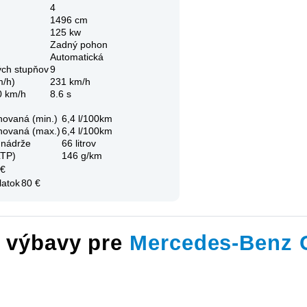
4
1496 cm
125 kw
Zadný pohon
Automatická
ých stupňov
9
m/h)
231 km/h
0 km/h
8.6 s
novaná (min.)
6,4 l/100km
novaná (max.)
6,4 l/100km
 nádrže
66 litrov
LTP)
146 g/km
 €
latok
80 €
y výbavy pre
Mercedes-Benz 