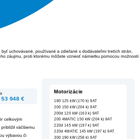
 byť uchovávané, používané a zdieľané s dodávateľmi tretích strán,
ého záujmu, proti ktorému môžete vzniesť námietku pomocou možností
Motorizácie
a
 53 948 €
180 125 kW (170 k) 9AT
200 150 kW (204 k) 9AT
200d 120 kW (163 k) 9AT
kôr celkovým
200 4MATIC 150 kW (204 k) 9AT
220d 145 kW (197 k) 9AT
priblížil väčšiemu
220d 4MATIC 145 kW (197 k) 9AT
nou výbavou či
300 190 kW (258 k) 9AT