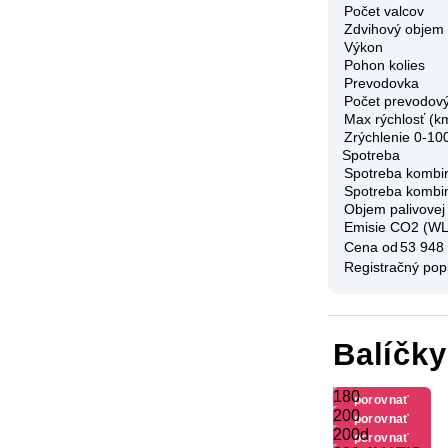
Počet valcov
Zdvihový objem
Výkon
Pohon kolies
Prevodovka
Počet prevodov
Max rýchlosť (k
Zrýchlenie 0-10
Spotreba
Spotreba kombi
Spotreba kombi
Objem palivovej
Emisie CO2 (W
Cena od
53 948
Registračný pop
Balíčk
180
porovnať
200
výbavu
porovnať
200d
výbavu
porovnať