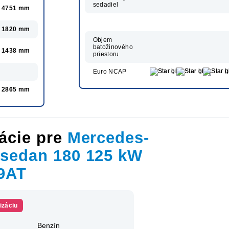
sedadiel
4751 mm
1820 mm
Objem
batožinového
1438 mm
priestoru
Euro NCAP
2865 mm
ácie pre
Mercedes-
 sedan 180 125 kW
 9AT
izáciu
Benzín