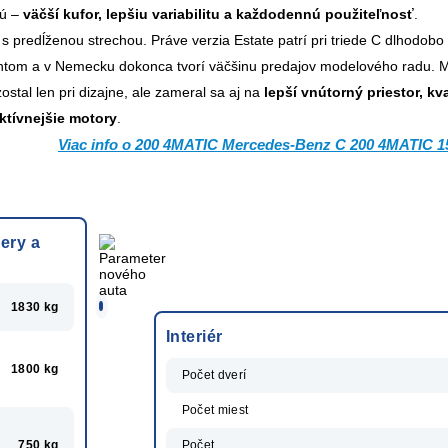
jú –
väčší kufor, lepšiu variabilitu a každodennú použiteľnosť
.
 s predĺženou strechou. Práve verzia Estate patrí pri triede C dlhodobo
ntom a v Nemecku dokonca tvorí väčšinu predajov modelového radu. M
ostal len pri dizajne, ale zameral sa aj na
lepší vnútorný priestor, kva
ktívnejšie motory
.
Viac info o 200 4MATIC Mercedes-Benz C 200 4MATIC 15
ery a
1830 kg
Interiér
1800 kg
Počet dverí
Počet miest
750 kg
Počet