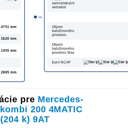
samostatných
sedadiel
4751 mm
Objem
batožinového
priestoru
1820 mm
Objem
batožinového
1455 mm
priestoru Max
Euro NCAP
2865 mm
ácie pre
Mercedes-
 kombi 200 4MATIC
(204 k) 9AT