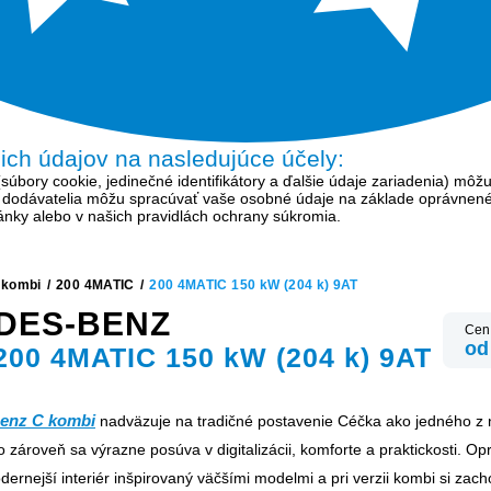
šich údajov na nasledujúce účely:
bory cookie, jedinečné identifikátory a ďalšie údaje zariadenia) môžu
í dodávatelia môžu spracúvať vaše osobné údaje na základe oprávnen
tránky alebo v našich pravidlách ochrany súkromia.
 kombi
/
200 4MATIC
/
200 4MATIC 150 kW (204 k) 9AT
DES-BENZ
Cen
od
200 4MATIC 150 kW (204 k) 9AT
enz C kombi
nadväzuje na tradičné postavenie Céčka ako jedného z n
 zároveň sa výrazne posúva v digitalizácii, komforte a praktickosti. Op
dernejší interiér inšpirovaný väčšími modelmi a pri verzii kombi si zach