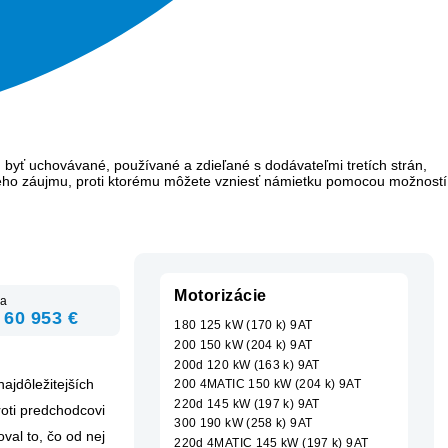
 byť uchovávané, používané a zdieľané s dodávateľmi tretích strán,
ého záujmu, proti ktorému môžete vzniesť námietku pomocou možností
Motorizácie
a
 60 953 €
180 125 kW (170 k) 9AT
200 150 kW (204 k) 9AT
200d 120 kW (163 k) 9AT
ajdôležitejších
200 4MATIC 150 kW (204 k) 9AT
220d 145 kW (197 k) 9AT
roti predchodcovi
300 190 kW (258 k) 9AT
oval to, čo od nej
220d 4MATIC 145 kW (197 k) 9AT