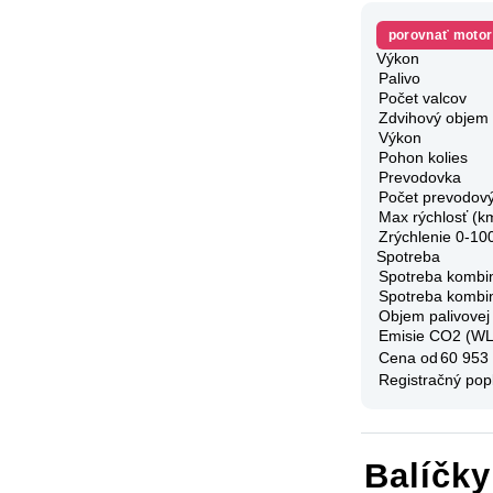
porovnať motor
Výkon
Palivo
Počet valcov
Zdvihový objem
Výkon
Pohon kolies
Prevodovka
Počet prevodov
Max rýchlosť (k
Zrýchlenie 0-10
Spotreba
Spotreba kombi
Spotreba kombi
Objem palivovej
Emisie CO2 (W
Cena od
60 953
Registračný pop
Balíčk