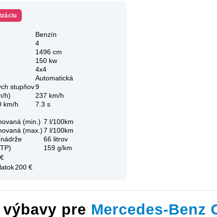
izáciu
Benzín
4
1496 cm
150 kw
4x4
Automatická
ých stupňov
9
m/h)
237 km/h
0 km/h
7.3 s
novaná (min.)
7 l/100km
novaná (max.)
7 l/100km
 nádrže
66 litrov
LTP)
159 g/km
 €
latok
200 €
y výbavy pre
Mercedes-Benz 