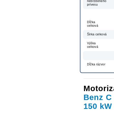
nebrzdeného
prívesu
Dĺžka
celková
Šírka celková
Výška
celková
Dĺžka rázvor
Motoriz
Benz C
150 kW 