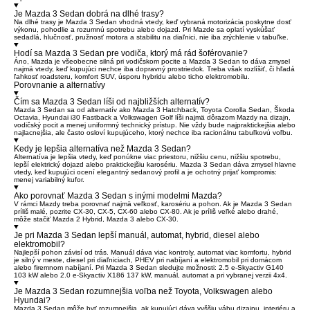
Je Mazda 3 Sedan dobrá na dlhé trasy?
Na dlhé trasy je Mazda 3 Sedan vhodná vtedy, keď vybraná motorizácia poskytne dosť
výkonu, pohodlie a rozumnú spotrebu alebo dojazd. Pri Mazde sa oplatí vyskúšať
sedadlá, hlučnosť, pružnosť motora a stabilitu na diaľnici, nie iba zrýchlenie v tabuľke.
Hodí sa Mazda 3 Sedan pre vodiča, ktorý má rád šoférovanie?
Áno, Mazda je všeobecne silná pri vodičskom pocite a Mazda 3 Sedan to dáva zmysel
najmä vtedy, keď kupujúci nechce iba dopravný prostriedok. Treba však rozlíšiť, či hľadá
ľahkosť roadsteru, komfort SUV, úsporu hybridu alebo ticho elektromobilu.
Porovnanie a alternatívy
Čím sa Mazda 3 Sedan líši od najbližších alternatív?
Mazda 3 Sedan sa od alternatív ako Mazda 3 Hatchback, Toyota Corolla Sedan, Škoda
Octavia, Hyundai i30 Fastback a Volkswagen Golf líši najmä dôrazom Mazdy na dizajn,
vodičský pocit a menej uniformný technický prístup. Nie vždy bude najpraktickejšia alebo
najlacnejšia, ale často osloví kupujúceho, ktorý nechce iba racionálnu tabuľkovú voľbu.
Kedy je lepšia alternatíva než Mazda 3 Sedan?
Alternatíva je lepšia vtedy, keď ponúkne viac priestoru, nižšiu cenu, nižšiu spotrebu,
lepší elektrický dojazd alebo praktickejšiu karosériu. Mazda 3 Sedan dáva zmysel hlavne
vtedy, keď kupujúci ocení elegantný sedanový profil a je ochotný prijať kompromis:
menej variabilný kufor.
Ako porovnať Mazda 3 Sedan s inými modelmi Mazda?
V rámci Mazdy treba porovnať najmä veľkosť, karosériu a pohon. Ak je Mazda 3 Sedan
príliš malé, pozrite CX-30, CX-5, CX-60 alebo CX-80. Ak je príliš veľké alebo drahé,
môže stačiť Mazda 2 Hybrid, Mazda 3 alebo CX-30.
Je pri Mazda 3 Sedan lepší manuál, automat, hybrid, diesel alebo
elektromobil?
Najlepší pohon závisí od trás. Manuál dáva viac kontroly, automat viac komfortu, hybrid
je silný v meste, diesel pri diaľniciach, PHEV pri nabíjaní a elektromobil pri domácom
alebo firemnom nabíjaní. Pri Mazda 3 Sedan sledujte možnosti: 2.5 e-Skyactiv G140
103 kW alebo 2.0 e-Skyactiv X186 137 kW, manuál, automat a pri vybranej verzii 4x4.
Je Mazda 3 Sedan rozumnejšia voľba než Toyota, Volkswagen alebo
Hyundai?
Mazda 3 Sedan môže byť rozumnejšia, ak kupujúci dáva vyššiu váhu dizajnu, interiéru a