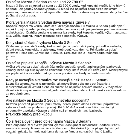
Oplatí sa Mazda 3 Sedan za cenu od 22 790 €?
Mazda 3 Sedan sa oplatí za cenu od 22 790 € vtedy, keď kupujúci využije jeho hlavnú
hodnotu: elegantný sedanový profil. Ak hľadá iba najnižšiu cenu alebo maximum
priestoru, môže nájsť racionálnejšiu alternatívu. Mazda dáva zmysel najmä vtedy, keď sa
počíta aj pocit z auta.
Ktorá verzia Mazda 3 Sedan dáva najväčší zmysel?
Najväčší zmysel má verzia, ktorá sedí denným trasám. Pri Mazda 3 Sedan platí: oplatí
sa, ak kupujúci preferuje elegantný vzhľad sedanu a pokojné jazdenie pred maximálnou
praktickosťou. Drahšia verzia je rozumná iba vtedy, keď kupujúci využije výkon, automat,
4x4, väčšiu batériu, PHEV techniku alebo bohatšiu výbavu.
Kedy stačí základná výbava Mazda 3 Sedan?
Základná výbava stačí vtedy, keď obsahuje bezpečnostné prvky, pohodlné sedadlá,
dobré svetlá, konektivitu a asistenty, ktoré používate denne. Pri Mazde sa oplatí
porovnať Prime-line, Centre-line, Homura, Exclusive-line a Takumi podľa reálneho
prínosu.
Oplatí sa priplatiť za vyššiu výbavu Mazda 3 Sedan?
Vyššia výbava sa oplatí, ak prináša lepšie sedadlá, svetlá, audiosystém, parkovacie
kamery, head-up display alebo komfortné prvky, ktoré vodič cíti každý deň. Menej zmyslu
má priplácať iba za vzhľad, ak tým cena preskočí do triedy väčšieho modelu.
Kedy je lacnejšia alternatíva rozumnejšia než Mazda 3 Sedan?
Lacnejšia alternatíva je rozumnejšia, ak nevyužijete pokojné dochádzanie a
reprezentatívnejší vzhľad alebo ak chcete čo najnižšie celkové náklady. Vtedy môže
dávať väčší zmysel menší model, jednoduchší pohon alebo konkurent s väčším kufrom
za podobnú cenu.
Aké náklady pri Mazda 3 Sedan netreba podceniť?
Netreba podceniť poistenie, pneumatiky, servis, palivo alebo elektrinu, príplatkovú
výbavu a hodnotu pri ďalšom predaji. Pri SUV, 4x4 a elektromobiloch môžu byť
pneumatiky a poistka výrazne drahšie než pri menších hatchbackoch.
Praktické otázky pred kúpou
Čo si treba overiť pred objednaním Mazda 3 Sedan?
Pred objednaním si overte presnú výbavu, dostupnosť motorizácie, dodaciu lehotu,
servisné intervaly, financovanie a finálnu cenu. Pri elektrických a plug-in hybridných
verziách pridajte kontrolu nabíjania doma, vo firme a na trasách, ktoré jazdíte