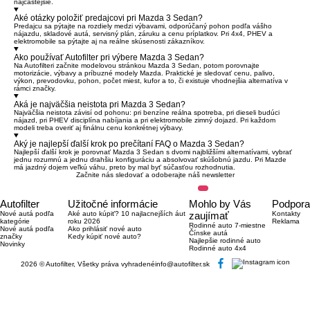
najčastejšie.
Aké otázky položiť predajcovi pri Mazda 3 Sedan?
Predajcu sa pýtajte na rozdiely medzi výbavami, odporúčaný pohon podľa vášho
nájazdu, skladové autá, servisný plán, záruku a cenu príplatkov. Pri 4x4, PHEV a
elektromobile sa pýtajte aj na reálne skúsenosti zákazníkov.
Ako používať Autofilter pri výbere Mazda 3 Sedan?
Na Autofilteri začnite modelovou stránkou Mazda 3 Sedan, potom porovnajte
motorizácie, výbavy a príbuzné modely Mazda. Praktické je sledovať cenu, palivo,
výkon, prevodovku, pohon, počet miest, kufor a to, či existuje vhodnejšia alternatíva v
rámci značky.
Aká je najväčšia neistota pri Mazda 3 Sedan?
Najväčšia neistota závisí od pohonu: pri benzíne reálna spotreba, pri dieseli budúci
nájazd, pri PHEV disciplína nabíjania a pri elektromobile zimný dojazd. Pri každom
modeli treba overiť aj finálnu cenu konkrétnej výbavy.
Aký je najlepší ďalší krok po prečítaní FAQ o Mazda 3 Sedan?
Najlepší ďalší krok je porovnať Mazda 3 Sedan s dvomi najbližšími alternatívami, vybrať
jednu rozumnú a jednu drahšiu konfiguráciu a absolvovať skúšobnú jazdu. Pri Mazde
má jazdný dojem veľkú váhu, preto by mal byť súčasťou rozhodnutia.
Začnite nás sledovať a odoberajte náš newsletter
Autofilter
Užitočné informácie
Mohlo by Vás
Podpora
Nové autá podľa
Aké auto kúpiť? 10 najlacnejších áut
zaujímať
Kontakty
kategórie
roku 2026
Reklama
Rodinné auto 7-miestne
Nové autá podľa
Ako prihlásiť nové auto
Čínske autá
značky
Kedy kúpiť nové auto?
Najlepšie rodinné auto
Novinky
Rodinné auto 4x4
2026 © Autofilter, Všetky práva vyhradené
info@autofilter.sk