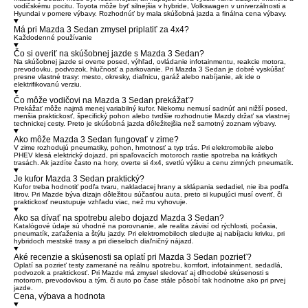
vodičskému pocitu. Toyota môže byť silnejšia v hybride, Volkswagen v univerzálnosti a
Hyundai v pomere výbavy. Rozhodnúť by mala skúšobná jazda a finálna cena výbavy.
Má pri Mazda 3 Sedan zmysel priplatiť za 4x4?
Každodenné používanie
Čo si overiť na skúšobnej jazde s Mazda 3 Sedan?
Na skúšobnej jazde si overte posed, výhľad, ovládanie infotainmentu, reakcie motora,
prevodovku, podvozok, hlučnosť a parkovanie. Pri Mazda 3 Sedan je dobré vyskúšať
presne vlastné trasy: mesto, okresky, diaľnicu, garáž alebo nabíjanie, ak ide o
elektrifikovanú verziu.
Čo môže vodičovi na Mazda 3 Sedan prekážať?
Prekážať môže najmä menej variabilný kufor. Niekomu nemusí sadnúť ani nižší posed,
menšia praktickosť, špecifický pohon alebo tvrdšie rozhodnutie Mazdy držať sa vlastnej
technickej cesty. Preto je skúšobná jazda dôležitejšia než samotný zoznam výbavy.
Ako môže Mazda 3 Sedan fungovať v zime?
V zime rozhodujú pneumatiky, pohon, hmotnosť a typ trás. Pri elektromobile alebo
PHEV klesá elektrický dojazd, pri spaľovacích motoroch rastie spotreba na krátkych
trasách. Ak jazdíte často na hory, overte si 4x4, svetlú výšku a cenu zimných pneumatík.
Je kufor Mazda 3 Sedan praktický?
Kufor treba hodnotiť podľa tvaru, nakladacej hrany a sklápania sedadiel, nie iba podľa
litrov. Pri Mazde býva dizajn dôležitou súčasťou auta, preto si kupujúci musí overiť, či
praktickosť neustupuje vzhľadu viac, než mu vyhovuje.
Ako sa dívať na spotrebu alebo dojazd Mazda 3 Sedan?
Katalógové údaje sú vhodné na porovnanie, ale realita závisí od rýchlosti, počasia,
pneumatík, zaťaženia a štýlu jazdy. Pri elektromobiloch sledujte aj nabíjaciu krivku, pri
hybridoch mestské trasy a pri dieseloch diaľničný nájazd.
Aké recenzie a skúsenosti sa oplatí pri Mazda 3 Sedan pozrieť?
Oplatí sa pozrieť testy zamerané na reálnu spotrebu, komfort, infotainment, sedadlá,
podvozok a praktickosť. Pri Mazde má zmysel sledovať aj dlhodobé skúsenosti s
motorom, prevodovkou a tým, či auto po čase stále pôsobí tak hodnotne ako pri prvej
jazde.
Cena, výbava a hodnota