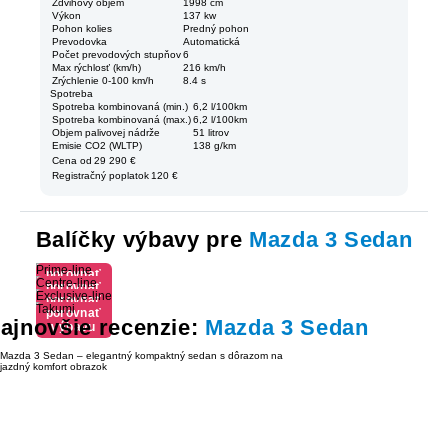
Zdvihový objem
1998 cm
Výkon
137 kw
Pohon kolies
Predný pohon
Prevodovka
Automatická
Počet prevodových stupňov
6
Max rýchlosť (km/h)
216 km/h
Zrýchlenie 0-100 km/h
8.4 s
Spotreba
Spotreba kombinovaná (min.)
6,2 l/100km
Spotreba kombinovaná (max.)
6,2 l/100km
Objem palivovej nádrže
51 litrov
Emisie CO2 (WLTP)
138 g/km
Cena od
29 290 €
Registračný poplatok
120 €
Balíčky výbavy pre
Mazda 3 Sedan
Prime-line
porovnať
Centre-line
porovnať
výbavu
Exclusive-line
porovnať
výbavu
Takumi
porovnať
výbavu
ajnovšie recenzie:
Mazda 3 Sedan
výbavu