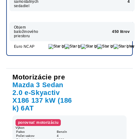
samostatných
4
sedadiel
Objem
batožinového
450 litrov
priestoru
Euro NCAP
Motorizácie pre
Mazda 3 Sedan
2.0 e-Skyactiv
X186 137 kW (186
k) 6AT
porovnať motorizáciu
Výkon
Palivo
Benzín
Počet valcov
4