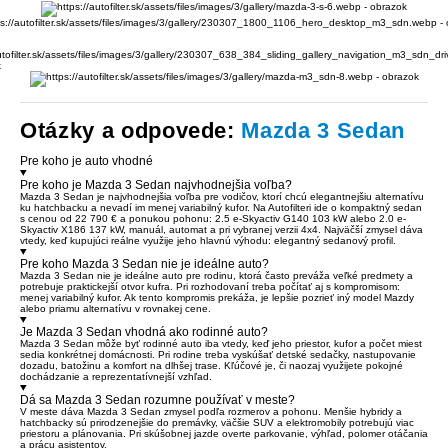
Otázky a odpovede:
Mazda 3 Sedan
Pre koho je auto vhodné
Pre koho je Mazda 3 Sedan najvhodnejšia voľba?
Mazda 3 Sedan je najvhodnejšia voľba pre vodičov, ktorí chcú elegantnejšiu alternatívu
ku hatchbacku a nevadí im menej variabilný kufor. Na Autofilteri ide o kompaktný sedan
s cenou od 22 790 € a ponukou pohonu: 2.5 e-Skyactiv G140 103 kW alebo 2.0 e-
Skyactiv X186 137 kW, manuál, automat a pri vybranej verzii 4x4. Najväčší zmysel dáva
vtedy, keď kupujúci reálne využije jeho hlavnú výhodu: elegantný sedanový profil.
Pre koho Mazda 3 Sedan nie je ideálne auto?
Mazda 3 Sedan nie je ideálne auto pre rodinu, ktorá často preváža veľké predmety a
potrebuje praktickejší otvor kufra. Pri rozhodovaní treba počítať aj s kompromisom:
menej variabilný kufor. Ak tento kompromis prekáža, je lepšie pozrieť iný model Mazdy
alebo priamu alternatívu v rovnakej cene.
Je Mazda 3 Sedan vhodná ako rodinné auto?
Mazda 3 Sedan môže byť rodinné auto iba vtedy, keď jeho priestor, kufor a počet miest
sedia konkrétnej domácnosti. Pri rodine treba vyskúšať detské sedačky, nastupovanie
dozadu, batožinu a komfort na dlhšej trase. Kľúčové je, či naozaj využijete pokojné
dochádzanie a reprezentatívnejší vzhľad.
Dá sa Mazda 3 Sedan rozumne používať v meste?
V meste dáva Mazda 3 Sedan zmysel podľa rozmerov a pohonu. Menšie hybridy a
hatchbacky sú prirodzenejšie do premávky, väčšie SUV a elektromobily potrebujú viac
priestoru a plánovania. Pri skúšobnej jazde overte parkovanie, výhľad, polomer otáčania
a prácu asistentov.