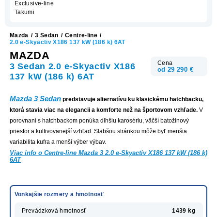
Exclusive-line
Takumi
Mazda
/
3 Sedan
/
Centre-line
/
2.0 e-Skyactiv X186 137 kW (186 k) 6AT
MAZDA
Cena
3 Sedan 2.0 e-Skyactiv X186
od 29 290 €
137 kW (186 k) 6AT
Mazda 3 Sedan
predstavuje alternatívu ku klasickému hatchbacku,
ktorá stavia viac na elegancii a komforte než na športovom vzhľade.
V
porovnaní s hatchbackom ponúka dlhšiu karosériu, väčší batožinový
priestor a kultivovanejší vzhľad. Slabšou stránkou môže byť menšia
variabilita kufra a menší výber výbav.
Viac info o Centre-line Mazda 3 2.0 e-Skyactiv X186 137 kW (186 k)
6AT
Vonkajšie rozmery a hmotnosť
Prevádzková hmotnosť
1439 kg