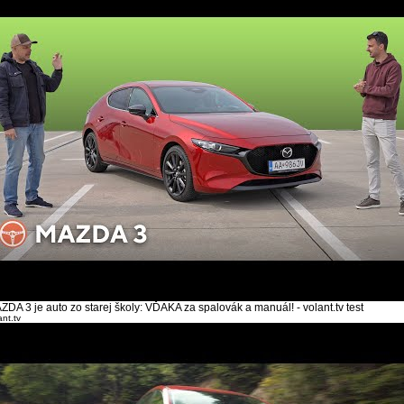
ZDA 3 je auto zo starej školy: VĎAKA za spalovák a manuál! - volant.tv test
ant.tv