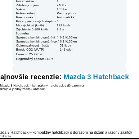
Počet valcov
4
Zdvihový objem
2488 cm
Výkon
103 kw
Pohon kolies
Predný pohon
Prevodovka
Automatická
Počet prevodových stupňov
6
Max rýchlosť (km/h)
199 km/h
Zrýchlenie 0-100 km/h
9.8 s
Spotreba
Spotreba kombinovaná (min.)
6,2 l/100km
Spotreba kombinovaná (max.)
6,3 l/100km
Objem palivovej nádrže
51 litrov
Emisie CO2 (WLTP)
141 g/km
Cena od
25 290 €
Registračný poplatok
48 €
ajnovšie recenzie:
Mazda 3 Hatchback
zda 3 Hatchback – kompaktný hatchback s dôrazom na dizajn a jazdný zážitok
filter.sk