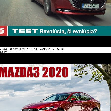
zda3 2.0 Skyactive X -TEST - GARAZ.TV - Sulko
ráž TV