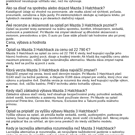
praktickosť neustupuje vzhľadu viac, než mu vyhovuje.
Ako sa dívať na spotrebu alebo dojazd Mazda 3 Hatchback?
Katalógové údaje sú vhodné na porovnanie, ale realita závisí od rýchlosti, počasia,
pneumatík, zaťaženia a štýlu jazdy. Pri elektromobiloch sledujte aj nabíjaciu krivku, pri
hybridoch mestské trasy a pri dieseloch diaľničný nájazd.
Aké recenzie a skúsenosti sa oplatí pri Mazda 3 Hatchback pozrieť?
Oplatí sa pozrieť testy zamerané na reálnu spotrebu, komfort, infotainment, sedadlá,
podvozok a praktickosť. Pri Mazde má zmysel sledovať aj dlhodobé skúsenosti s
motorom, prevodovkou a tým, či auto po čase stále pôsobí tak hodnotne ako pri prvej
jazde.
Cena, výbava a hodnota
Oplatí sa Mazda 3 Hatchback za cenu od 22 790 €?
Mazda 3 Hatchback sa oplatí za cenu od 22 790 € vtedy, keď kupujúci využije jeho
hlavnú hodnotu: jazdný pocit, dizajn a kvalitný interiér. Ak hľadá iba najnižšiu cenu alebo
maximum priestoru, môže nájsť racionálnejšiu alternatívu. Mazda dáva zmysel najmä
vtedy, keď sa počíta aj pocit z auta.
Ktorá verzia Mazda 3 Hatchback dáva najväčší zmysel?
Najväčší zmysel má verzia, ktorá sedí denným trasám. Pri Mazda 3 Hatchback platí:
G140 stačí na bežné jazdenie, e-Skyactiv X186 dáva zmysel pre vodiča, ktorý chce viac
výkonu a prípadne 4x4. Drahšia verzia je rozumná iba vtedy, keď kupujúci využije výkon,
automat, 4x4, väčšiu batériu, PHEV techniku alebo bohatšiu výbavu.
Kedy stačí základná výbava Mazda 3 Hatchback?
Základná výbava stačí vtedy, keď obsahuje bezpečnostné prvky, pohodlné sedadlá,
dobré svetlá, konektivitu a asistenty, ktoré používate denne. Pri Mazde sa oplatí
porovnať Prime-line, Centre-line, Homura, Exclusive-line a Takumi podľa reálneho
prínosu.
Oplatí sa priplatiť za vyššiu výbavu Mazda 3 Hatchback?
Vyššia výbava sa oplatí, ak prináša lepšie sedadlá, svetlá, audiosystém, parkovacie
kamery, head-up display alebo komfortné prvky, ktoré vodič cíti každý deň. Menej zmyslu
má priplácať iba za vzhľad, ak tým cena preskočí do triedy väčšieho modelu.
Kedy je lacnejšia alternatíva rozumnejšia než Mazda 3 Hatchback?
Lacnejšia alternatíva je rozumnejšia, ak nevyužijete každodenné jazdenie s radosťou