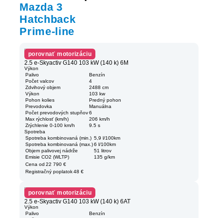
Mazda 3
Hatchback
Prime-line
porovnať motorizáciu
2.5 e-Skyactiv G140 103 kW (140 k) 6M
Výkon
Palivo
Benzín
Počet valcov
4
Zdvihový objem
2488 cm
Výkon
103 kw
Pohon kolies
Predný pohon
Prevodovka
Manuálna
Počet prevodových stupňov
6
Max rýchlosť (km/h)
206 km/h
Zrýchlenie 0-100 km/h
9.5 s
Spotreba
Spotreba kombinovaná (min.)
5,9 l/100km
Spotreba kombinovaná (max.)
6 l/100km
Objem palivovej nádrže
51 litrov
Emisie CO2 (WLTP)
135 g/km
Cena od
22 790 €
Registračný poplatok
48 €
porovnať motorizáciu
2.5 e-Skyactiv G140 103 kW (140 k) 6AT
Výkon
Palivo
Benzín