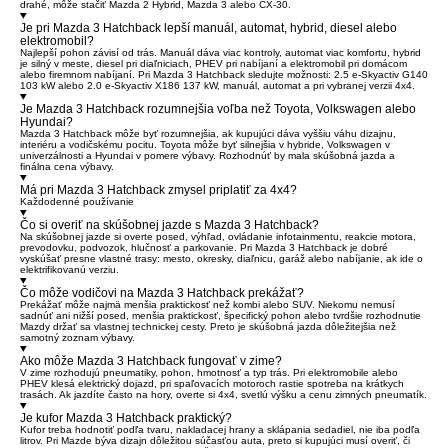
drahé, môže stačiť Mazda 2 Hybrid, Mazda 3 alebo CX-30.
Je pri Mazda 3 Hatchback lepší manuál, automat, hybrid, diesel alebo
elektromobil?
Najlepší pohon závisí od trás. Manuál dáva viac kontroly, automat viac komfortu, hybrid
je silný v meste, diesel pri diaľniciach, PHEV pri nabíjaní a elektromobil pri domácom
alebo firemnom nabíjaní. Pri Mazda 3 Hatchback sledujte možnosti: 2.5 e-Skyactiv G140
103 kW alebo 2.0 e-Skyactiv X186 137 kW, manuál, automat a pri vybranej verzii 4x4.
Je Mazda 3 Hatchback rozumnejšia voľba než Toyota, Volkswagen alebo
Hyundai?
Mazda 3 Hatchback môže byť rozumnejšia, ak kupujúci dáva vyššiu váhu dizajnu,
interiéru a vodičskému pocitu. Toyota môže byť silnejšia v hybride, Volkswagen v
univerzálnosti a Hyundai v pomere výbavy. Rozhodnúť by mala skúšobná jazda a
finálna cena výbavy.
Má pri Mazda 3 Hatchback zmysel priplatiť za 4x4?
Každodenné používanie
Čo si overiť na skúšobnej jazde s Mazda 3 Hatchback?
Na skúšobnej jazde si overte posed, výhľad, ovládanie infotainmentu, reakcie motora,
prevodovku, podvozok, hlučnosť a parkovanie. Pri Mazda 3 Hatchback je dobré
vyskúšať presne vlastné trasy: mesto, okresky, diaľnicu, garáž alebo nabíjanie, ak ide o
elektrifikovanú verziu.
Čo môže vodičovi na Mazda 3 Hatchback prekážať?
Prekážať môže najmä menšia praktickosť než kombi alebo SUV. Niekomu nemusí
sadnúť ani nižší posed, menšia praktickosť, špecifický pohon alebo tvrdšie rozhodnutie
Mazdy držať sa vlastnej technickej cesty. Preto je skúšobná jazda dôležitejšia než
samotný zoznam výbavy.
Ako môže Mazda 3 Hatchback fungovať v zime?
V zime rozhodujú pneumatiky, pohon, hmotnosť a typ trás. Pri elektromobile alebo
PHEV klesá elektrický dojazd, pri spaľovacích motoroch rastie spotreba na krátkych
trasách. Ak jazdíte často na hory, overte si 4x4, svetlú výšku a cenu zimných pneumatík.
Je kufor Mazda 3 Hatchback praktický?
Kufor treba hodnotiť podľa tvaru, nakladacej hrany a sklápania sedadiel, nie iba podľa
litrov. Pri Mazde býva dizajn dôležitou súčasťou auta, preto si kupujúci musí overiť, či