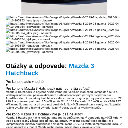
Otázky a odpovede:
Mazda 3
Hatchback
Pre koho je auto vhodné
Pre koho je Mazda 3 Hatchback najvhodnejšia voľba?
Mazda 3 Hatchback je najvhodnejšia voľba pre vodičov, ktorí chcú kompaktné auto s
kvalitným interiérom, pekným dizajnom a atmosférickejším jazdným prejavom. Na
Autofilteri ide o kompaktný hatchback s dôrazom na dizajn a jazdný pocit s cenou od 22
790 € a ponukou pohonu: 2.5 e-Skyactiv G140 103 kW alebo 2.0 e-Skyactiv X186 137
kW, manuál, automat a pri vybranej verzii 4x4. Najväčší zmysel dáva vtedy, keď kupujúci
reálne využije jeho hlavnú výhodu: jazdný pocit, dizajn a kvalitný interiér.
Pre koho Mazda 3 Hatchback nie je ideálne auto?
Mazda 3 Hatchback nie je ideálne auto pre kupujúceho, ktorý potrebuje najväčší kufor v
triede alebo lacný základ bez dôrazu na dizajn. Pri rozhodovaní treba počítať aj s
kompromisom: menšia praktickosť než kombi alebo SUV. Ak tento kompromis prekáža, je
lepšie pozrieť iný model Mazdy alebo priamu alternatívu v rovnakej cene.