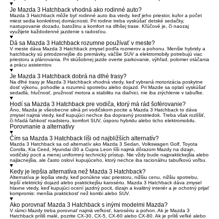
Je Mazda 3 Hatchback vhodná ako rodinné auto?
Mazda 3 Hatchback môže byť rodinné auto iba vtedy, keď jeho priestor, kufor a počet
miest sedia konkrétnej domácnosti. Pri rodine treba vyskúšať detské sedačky,
nastupovanie dozadu, batožinu a komfort na dlhšej trase. Kľúčové je, či naozaj
využijete každodenné jazdenie s radosťou.
Dá sa Mazda 3 Hatchback rozumne používať v meste?
V meste dáva Mazda 3 Hatchback zmysel podľa rozmerov a pohonu. Menšie hybridy a
hatchbacky sú prirodzenejšie do premávky, väčšie SUV a elektromobily potrebujú viac
priestoru a plánovania. Pri skúšobnej jazde overte parkovanie, výhľad, polomer otáčania
a prácu asistentov.
Je Mazda 3 Hatchback dobrá na dlhé trasy?
Na dlhé trasy je Mazda 3 Hatchback vhodná vtedy, keď vybraná motorizácia poskytne
dosť výkonu, pohodlie a rozumnú spotrebu alebo dojazd. Pri Mazde sa oplatí vyskúšať
sedadlá, hlučnosť, pružnosť motora a stabilitu na diaľnici, nie iba zrýchlenie v tabuľke.
Hodí sa Mazda 3 Hatchback pre vodiča, ktorý má rád šoférovanie?
Áno, Mazda je všeobecne silná pri vodičskom pocite a Mazda 3 Hatchback to dáva
zmysel najmä vtedy, keď kupujúci nechce iba dopravný prostriedok. Treba však rozlíšiť,
či hľadá ľahkosť roadsteru, komfort SUV, úsporu hybridu alebo ticho elektromobilu.
Porovnanie a alternatívy
Čím sa Mazda 3 Hatchback líši od najbližších alternatív?
Mazda 3 Hatchback sa od alternatív ako Mazda 3 Sedan, Volkswagen Golf, Toyota
Corolla, Kia Ceed, Hyundai i30 a Cupra Leon líši najmä dôrazom Mazdy na dizajn,
vodičský pocit a menej uniformný technický prístup. Nie vždy bude najpraktickejšia alebo
najlacnejšia, ale často osloví kupujúceho, ktorý nechce iba racionálnu tabuľkovú voľbu.
Kedy je lepšia alternatíva než Mazda 3 Hatchback?
Alternatíva je lepšia vtedy, keď ponúkne viac priestoru, nižšiu cenu, nižšiu spotrebu,
lepší elektrický dojazd alebo praktickejšiu karosériu. Mazda 3 Hatchback dáva zmysel
hlavne vtedy, keď kupujúci ocení jazdný pocit, dizajn a kvalitný interiér a je ochotný prijať
kompromis: menšia praktickosť než kombi alebo SUV.
Ako porovnať Mazda 3 Hatchback s inými modelmi Mazda?
V rámci Mazdy treba porovnať najmä veľkosť, karosériu a pohon. Ak je Mazda 3
Hatchback príliš malé, pozrite CX-30, CX-5, CX-60 alebo CX-80. Ak je príliš veľké alebo