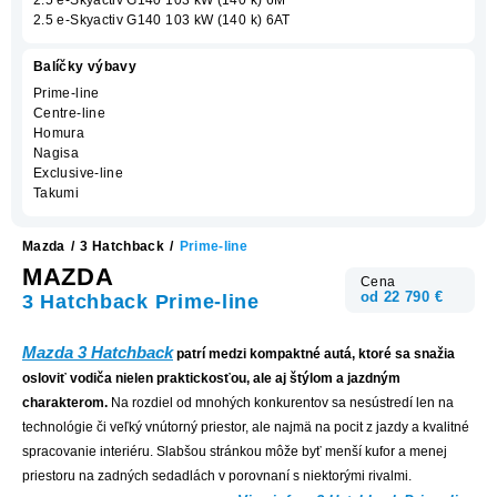
2.5 e-Skyactiv G140 103 kW (140 k) 6AT
Balíčky výbavy
Prime-line
Centre-line
Homura
Nagisa
Exclusive-line
Takumi
Mazda
/
3 Hatchback
/
Prime-line
MAZDA
Cena
od 22 790 €
3 Hatchback Prime-line
Mazda 3 Hatchback
patrí medzi kompaktné autá, ktoré sa snažia
osloviť vodiča nielen praktickosťou, ale aj štýlom a jazdným
charakterom.
Na rozdiel od mnohých konkurentov sa nesústredí len na
technológie či veľký vnútorný priestor, ale najmä na pocit z jazdy a kvalitné
spracovanie interiéru. Slabšou stránkou môže byť menší kufor a menej
priestoru na zadných sedadlách v porovnaní s niektorými rivalmi.