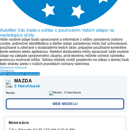
Autofilter Vás žiada o súhlas s používaním Vašich údajov na
nasledujúce účely:
Vaše osobné údaje budú spracované a informácie z vášho zariadenia (súbory
cookie, jedinečné identifikátory a ďalšie údaje zariadenia) môžu byť uchovávané,
používané a zdieľané s dodávateľmi tretích strán, prípadne používané konkrétne
týmto webom alebo aplikáciou. Niektorí dodávatelia môžu spracúvať vaše osobné
údaje na základe oprávneného záujmu, proti ktorému môžete vzniesť námietku
pomocou možností nižšie. Súhlas môžete zrušiť prejdením na odkaz v dolnej časti
tejto stránky alebo v našich pravidlách ochrany súkromia.
Spravovať možnosti
Odmietnuť
Prijať odporúčané nastavenia
MAZDA
3 Hatchback
WEB MODELU
Motorizácie
2.5 e-Skyactiv G140 103 kW (140 k) 6M