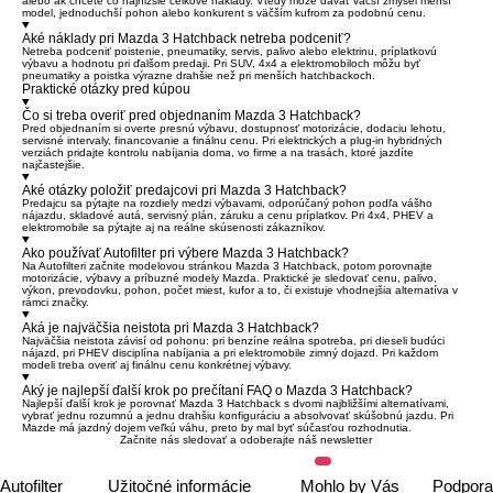
alebo ak chcete čo najnižšie celkové náklady. Vtedy môže dávať väčší zmysel menší
model, jednoduchší pohon alebo konkurent s väčším kufrom za podobnú cenu.
Aké náklady pri Mazda 3 Hatchback netreba podceniť?
Netreba podceniť poistenie, pneumatiky, servis, palivo alebo elektrinu, príplatkovú
výbavu a hodnotu pri ďalšom predaji. Pri SUV, 4x4 a elektromobiloch môžu byť
pneumatiky a poistka výrazne drahšie než pri menších hatchbackoch.
Praktické otázky pred kúpou
Čo si treba overiť pred objednaním Mazda 3 Hatchback?
Pred objednaním si overte presnú výbavu, dostupnosť motorizácie, dodaciu lehotu,
servisné intervaly, financovanie a finálnu cenu. Pri elektrických a plug-in hybridných
verziách pridajte kontrolu nabíjania doma, vo firme a na trasách, ktoré jazdíte
najčastejšie.
Aké otázky položiť predajcovi pri Mazda 3 Hatchback?
Predajcu sa pýtajte na rozdiely medzi výbavami, odporúčaný pohon podľa vášho
nájazdu, skladové autá, servisný plán, záruku a cenu príplatkov. Pri 4x4, PHEV a
elektromobile sa pýtajte aj na reálne skúsenosti zákazníkov.
Ako používať Autofilter pri výbere Mazda 3 Hatchback?
Na Autofilteri začnite modelovou stránkou Mazda 3 Hatchback, potom porovnajte
motorizácie, výbavy a príbuzné modely Mazda. Praktické je sledovať cenu, palivo,
výkon, prevodovku, pohon, počet miest, kufor a to, či existuje vhodnejšia alternatíva v
rámci značky.
Aká je najväčšia neistota pri Mazda 3 Hatchback?
Najväčšia neistota závisí od pohonu: pri benzíne reálna spotreba, pri dieseli budúci
nájazd, pri PHEV disciplína nabíjania a pri elektromobile zimný dojazd. Pri každom
modeli treba overiť aj finálnu cenu konkrétnej výbavy.
Aký je najlepší ďalší krok po prečítaní FAQ o Mazda 3 Hatchback?
Najlepší ďalší krok je porovnať Mazda 3 Hatchback s dvomi najbližšími alternatívami,
vybrať jednu rozumnú a jednu drahšiu konfiguráciu a absolvovať skúšobnú jazdu. Pri
Mazde má jazdný dojem veľkú váhu, preto by mal byť súčasťou rozhodnutia.
Začnite nás sledovať a odoberajte náš newsletter
Autofilter
Užitočné informácie
Mohlo by Vás
Podpora