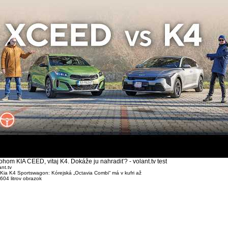
ohom KIA CEED, vitaj K4. Dokáže ju nahradiť? - volant.tv test
ant.tv