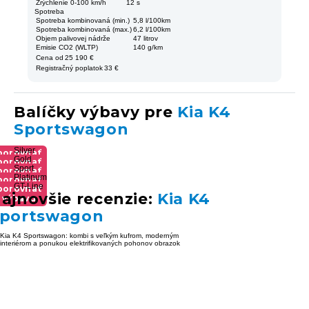
Zrýchlenie 0-100 km/h
12 s
Spotreba
Spotreba kombinovaná (min.)
5,8 l/100km
Spotreba kombinovaná (max.)
6,2 l/100km
Objem palivovej nádrže
47 litrov
Emisie CO2 (WLTP)
140 g/km
Cena od
25 190 €
Registračný poplatok
33 €
Balíčky výbavy pre
Kia K4
Sportswagon
Silver
porovnať
Gold
porovnať
výbavu
Sport
porovnať
výbavu
Platinum
porovnať
výbavu
GT-Line
porovnať
výbavu
ajnovšie recenzie:
Kia K4
výbavu
portswagon