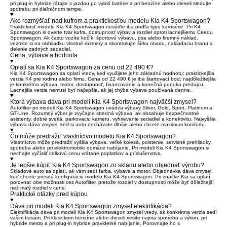
pri plug-in hybride rátajte s jazdou po vybití batérie a pri benzíne alebo dieseli sledujte
spotrebu pri diaľničnom tempe.
Ako rozmýšľať nad kufrom a praktickosťou modelu Kia K4 Sportswagon?
Praktickosť modelu Kia K4 Sportswagon nesúďte iba podľa typu karosérie. Pri K4
Sportswagon si overte tvar kufra, dostupnosť výbav a rozdiel oproti lacnejšiemu Ceedu
Sportswagon. Ak často vozíte kočík, športovú výbavu, psa alebo firemný náklad,
vezmite si na obhliadku vlastné rozmery a skontrolujte šírku otvoru, nakladaciu hranu a
delenie zadných sedadiel.
Cena, výbava a hodnota
Oplatí sa Kia K4 Sportswagon za cenu od 22 490 €?
Kia K4 Sportswagon sa oplatí vtedy, keď využijete jeho základnú hodnotu: praktickejšia
verzia K4 pre rodinu alebo firmu. Cena od 22 490 € je iba štartovací bod; najdôležitejšia
je konkrétna výbava, motor, dostupnosť, financovanie a konečná ponuka predajcu.
Lacnejšia verzia nemusí byť najlepšia, ak jej chýba výbava používaná denne.
Ktorá výbava dáva pri modeli Kia K4 Sportswagon najväčší zmysel?
Autofilter pri modeli Kia K4 Sportswagon uvádza výbavy Silver, Gold, Sport, Platinum a
GT-Line. Rozumný výber je zvyčajne stredná výbava, ak obsahuje bezpečnostné
asistenty, dobré svetlá, parkovaciu kameru, vyhrievanie sedadiel a konektivitu. Najvyššia
výbava dáva zmysel, keď si auto nechávate dlhšie alebo chcete maximum komfortu.
Čo môže predražiť vlastníctvo modelu Kia K4 Sportswagon?
Vlastníctvo môže predražiť vyššia výbava, veľké kolesá, poistenie, servisné prehliadky,
spotreba alebo pri elektromobile domáce nabíjanie. Pri modeli Kia K4 Sportswagon si
nechajte vyčísliť celkovú cenu vrátane poplatkov a príslušenstva.
Je lepšie kúpiť Kia K4 Sportswagon zo skladu alebo objednať výrobu?
Skladové auto sa oplatí, ak vám sedí farba, výbava a motor. Objednávka dáva zmysel,
keď chcete presnú konfiguráciu modelu Kia K4 Sportswagon. Pri značke Kia sa oplatí
porovnať obe možnosti cez Autofilter, pretože rozdiel v dostupnosti môže byť dôležitejší
než malý rozdiel v cene.
Praktické otázky pred kúpou
Dáva pri modeli Kia K4 Sportswagon zmysel elektrifikácia?
Elektrifikácia dáva pri modeli Kia K4 Sportswagon zmysel vtedy, ak konkrétna verzia sedí
vašim trasám. Pri klasickom benzíne alebo dieseli riešite najmä spotrebu a výkon, pri
hybride mesto a pri plug-in hybride pravidelné nabíjanie. Porovnajte ho s