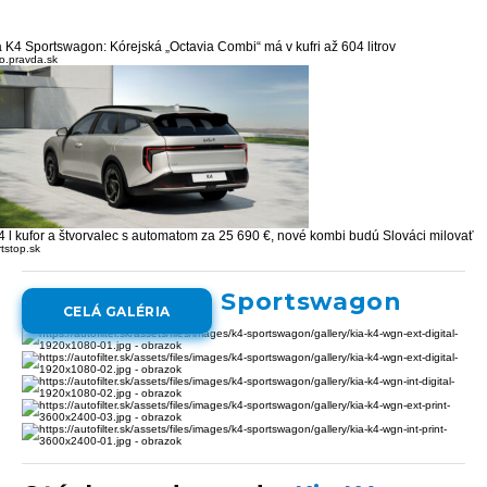
a K4 Sportswagon: Kórejská „Octavia Combi“ má v kufri až 604 litrov
o.pravda.sk
4 l kufor a štvorvalec s automatom za 25 690 €, nové kombi budú Slováci milovať
rtstop.sk
Galéria:
Kia K4 Sportswagon
CELÁ GALÉRIA