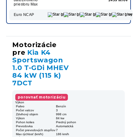
priestoru Max
Euro NCAP
Motorizácie
pre
Kia K4
Sportswagon
1.0 T-GDi MHEV
84 kW (115 k)
7DCT
porovnať motorizáciu
Výkon
Palivo
Benzín
Počet valcov
3
Zdvihový objem
998 cm
Výkon
84 kw
Pohon kolies
Predný pohon
Prevodovka
Automatická
Počet prevodových stupňov
7
Max rýchlosť (km/h)
186 km/h