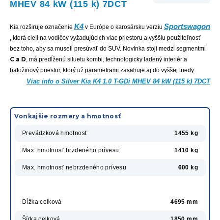
MHEV 84 kW (115 k) 7DCT
K4
Sportswagon
Kia rozširuje označenie
v Európe o karosársku verziu
, ktorá cieli na vodičov vyžadujúcich viac priestoru a vyššiu použiteľnosť
bez toho, aby sa museli presúvať do SUV. Novinka stojí medzi segmentmi
C a D
, má predĺženú siluetu kombi, technologicky ladený interiér a
batožinový priestor, ktorý už parametrami zasahuje aj do vyššej triedy.
Viac info o Silver Kia K4 1.0 T-GDi MHEV 84 kW (115 k) 7DCT
Vonkajšie rozmery a hmotnosť
Prevádzková hmotnosť
1455 kg
Max. hmotnosť brzdeného prívesu
1410 kg
Max. hmotnosť nebrzdeného prívesu
600 kg
Dĺžka celková
4695 mm
Šírka celková
1850 mm