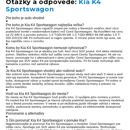
Otázky a odpovede:
Kia K4
Sportswagon
Pre koho je auto vhodné
Pre koho je Kia K4 Sportswagon najlepšia voľba?
Kia K4 Sportswagon dáva najväčší zmysel pre rodiny a firemných vodičov, ktorí chcú
praktickosť kombi v modernejšom balení než Ceed Sportswagon. Na Autofilteri má cenu
od 22 490 € a ponuku pohonu: 1.0 T-GDi 84 kW, 1.0 T-GDi MHEV 84 kW alebo 1.6 T-
GDi 110/132 kW. Pri rozhodovaní si najprv ujasnite, či chcete práve tento typ auta, nie
iba najnižšiu cenu v cenníku.
Komu by Kia K4 Sportswagon nemusel vyhovovať?
Kia K4 Sportswagon nie je ideálny pre ľudí, ktorí chcú SUV posed, 4x4 alebo elektrický
pohon. Slabšou stránkou môže byť vyššia cena oproti Ceedu Sportswagon. Ak ste na
hrane, porovnajte ho s alternatívami v rámci značky: Ceed Sportswagon pre nižšiu cenu,
Sportage pre SUV alebo K4 pre kompaktnejšiu karosériu. Pri Kii často rozhoduje skôr
karoséria a pohon než samotná výbava.
Je Kia K4 Sportswagon vhodný ako rodinné auto?
Ako rodinné auto dáva Kia K4 Sportswagon zmysel vtedy, keď vám stačí 5 miest a sedí
vám typ karosérie: kompaktné kombi novej generácie. Pri K4 Sportswagon si overte tvar
kufra, dostupnosť výbav a rozdiel oproti lacnejšiemu Ceedu Sportswagon. Pri rodine si
vždy overte detské sedačky, prístup dozadu, výšku nakladacej hrany a priestor na
bežnú batožinu.
Hodí sa Kia K4 Sportswagon do mesta?
Do mesta sa Kia K4 Sportswagon hodí podľa toho, či využijete jeho rozmery a pohon.
Pri modeli Kia K4 Sportswagon je hlavná výhoda praktická karoséria, moderný modelový
rad a široká ponuka motorov. V meste si pri skúšobnej jazde všímajte výhľad z miesta
vodiča, parkovacie kamery, prevodovku a spotrebu alebo pri elektromobile dostupnosť
nabíjania.
Porovnanie a alternatívy
S čím porovnať Kia K4 Sportswagon v ponuke Kia?
Najprirodzenejšie je porovnať Kia K4 Sportswagon s modelmi: Ceed Sportswagon pre
nižšiu cenu, Sportage pre SUV alebo K4 pre kompaktnejšiu karosériu. Rozhodujte