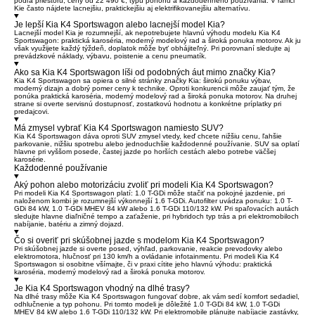
podľa priestoru, ceny od 22 490 €, typu pohonu a každodenného používania. V rámci
Kie často nájdete lacnejšiu, praktickejšiu aj elektrifikovanejšiu alternatívu.
Je lepší Kia K4 Sportswagon alebo lacnejší model Kia?
Lacnejší model Kia je rozumnejší, ak nepotrebujete hlavnú výhodu modelu Kia K4
Sportswagon: praktická karoséria, moderný modelový rad a široká ponuka motorov. Ak ju
však využijete každý týždeň, doplatok môže byť obhájiteľný. Pri porovnaní sledujte aj
prevádzkové náklady, výbavu, poistenie a cenu pneumatík.
Ako sa Kia K4 Sportswagon líši od podobných áut mimo značky Kia?
Kia K4 Sportswagon sa opiera o silné stránky značky Kia: širokú ponuku výbav,
moderný dizajn a dobrý pomer ceny k technike. Oproti konkurencii môže zaujať tým, že
ponúka praktická karoséria, moderný modelový rad a široká ponuka motorov. Na druhej
strane si overte servisnú dostupnosť, zostatkovú hodnotu a konkrétne príplatky pri
predajcovi.
Má zmysel vybrať Kia K4 Sportswagon namiesto SUV?
Kia K4 Sportswagon dáva oproti SUV zmysel vtedy, keď chcete nižšiu cenu, ľahšie
parkovanie, nižšiu spotrebu alebo jednoduchšie každodenné používanie. SUV sa oplatí
hlavne pri vyššom posede, častej jazde po horších cestách alebo potrebe väčšej
karosérie.
Každodenné používanie
Aký pohon alebo motorizáciu zvoliť pri modeli Kia K4 Sportswagon?
Pri modeli Kia K4 Sportswagon platí: 1.0 T-GDi môže stačiť na pokojné jazdenie, pri
naloženom kombi je rozumnejší výkonnejší 1.6 T-GDi. Autofilter uvádza ponuku: 1.0 T-
GDi 84 kW, 1.0 T-GDi MHEV 84 kW alebo 1.6 T-GDi 110/132 kW. Pri spaľovacích autách
sledujte hlavne diaľničné tempo a zaťaženie, pri hybridoch typ trás a pri elektromobiloch
nabíjanie, batériu a zimný dojazd.
Čo si overiť pri skúšobnej jazde s modelom Kia K4 Sportswagon?
Pri skúšobnej jazde si overte posed, výhľad, parkovanie, reakcie prevodovky alebo
elektromotora, hlučnosť pri 130 km/h a ovládanie infotainmentu. Pri modeli Kia K4
Sportswagon si osobitne všímajte, či v praxi cítite jeho hlavnú výhodu: praktická
karoséria, moderný modelový rad a široká ponuka motorov.
Je Kia K4 Sportswagon vhodný na dlhé trasy?
Na dlhé trasy môže Kia K4 Sportswagon fungovať dobre, ak vám sedí komfort sedadiel,
odhlučnenie a typ pohonu. Pri tomto modeli je dôležité 1.0 T-GDi 84 kW, 1.0 T-GDi
MHEV 84 kW alebo 1.6 T-GDi 110/132 kW. Pri elektromobile plánujte nabíjacie zastávky,