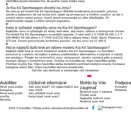
elektrifikovanými modelmi Kia, ak jazdíte často krátke trasy.
Je Kia K4 Sportswagon vhodný na zimu?
Na zimu je pri modeli Kia K4 Sportswagon dôležitá kombinácia pneumatík, pohonu,
svetiel a asistentov. Ak má verzia 4x4, oplatí sa pri kopcoch a horších cestách; ak ide o
predný alebo zadný pohon, dobré zimné pneumatiky sú ešte dôležitejšie. Pri
elektromobile rátajte s nižším zimným dojazdom.
Kedy si vyžiadať najlepšiu cenu na Kia K4 Sportswagon?
Najlepšiu cenu si vyžiadajte až vtedy, keď viete, aký motor, výbavu a dostupnosť chcete.
Pri modeli Kia K4 Sportswagon si predtým ujasnite, či vám sedí 1.0 T-GDi 84 kW, 1.0 T-
GDi MHEV 84 kW alebo 1.6 T-GDi 110/132 kW a výbavy Silver, Gold, Sport, Platinum a
GT-Line. Potom porovnávate konkrétnu ponuku, nie iba cenu od 22 490 €.
Aký je najlepší ďalší krok pri výbere modelu Kia K4 Sportswagon?
Najlepší ďalší krok je otvoriť modelovú stránku Kia K4 Sportswagon na Autofilteri,
porovnať ju s jednou lacnejšou a jednou praktickejšou alternatívou a pripraviť si otázky
pre predajcu. Pýtajte sa na konečnú cenu, dostupnosť, záruku, servisný plán a presný
zoznam výbavy v konkrétnom aute. Značka na Autofilter.sk:
https://autofilter.sk/kia
Prehľad značky Kia:
https://autofilter.sk/kia-kompletny-prehlad-modelov-znacky
Súvisiaca
kategória alebo filter:
https://autofilter.sk/nove-auta/kombi
Začnite nás sledovať a odoberajte náš newsletter
Autofilter
Užitočné informácie
Mohlo by Vás
Podpora
Nové autá podľa
Aké auto kúpiť? 10 najlacnejších áut
zaujímať
Kontakty
kategórie
roku 2026
Reklama
Rodinné auto 7-miestne
Nové autá podľa
Ako prihlásiť nové auto
Čínske autá
značky
Kedy kúpiť nové auto?
Najlepšie rodinné auto
Novinky
Rodinné auto 4x4
2026 © Autofilter, Všetky práva vyhradené
info@autofilter.sk