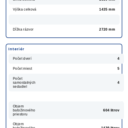
Výška celková
1435 mm
Dĺžka rázvor
2720 mm
Interiér
Počet dverí
4
Počet miest
5
Počet
samostatných
4
sedadiel
Objem
batožinového
604 litrov
priestoru
Objem
batožinového
1439 litrov