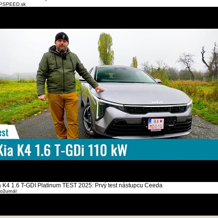
PSPEED.sk
a K4 1.6 T-GDI Platinum TEST 2025: Prvý test nástupcu Ceeda
ožurnál