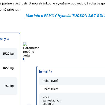
jazdné vlastnosti. Silnou stránkou je vyvážený podvozok, široká bez
rný priestor.
Viac info o FAMILY Hyundai TUCSON 1,6 T-GDi 
ery a
1520 kg
1650 kg
Interiér
Počet dverí
750 kg
Počet miest
Počet
samostatných
sedadiel