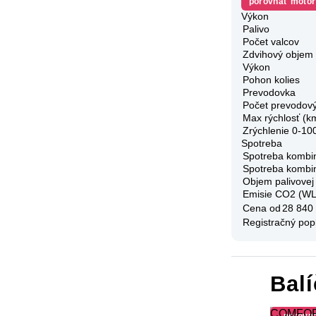
porovnať motor
Výkon
Palivo
Počet valcov
Zdvihový objem
Výkon
Pohon kolies
Prevodovka
Počet prevodov
Max rýchlosť (k
Zrýchlenie 0-10
Spotreba
Spotreba kombi
Spotreba kombi
Objem palivovej
Emisie CO2 (W
Cena od
28 840
Registračný pop
Bal
COMFO
porovn