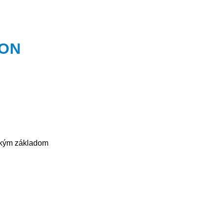
SON
ckým základom