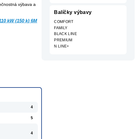
pečnostná výbava a
Balíčky výbavy
110 kW (150 k) 6M
COMFORT
FAMILY
BLACK LINE
PREMIUM
N LINE+
4
5
4