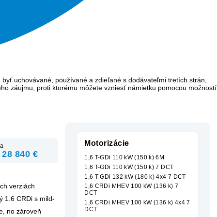
 byť uchovávané, používané a zdieľané s dodávateľmi tretích strán,
ého záujmu, proti ktorému môžete vzniesť námietku pomocou možností
Motorizácie
a
 28 840 €
1,6 T-GDi 110 kW (150 k) 6M
1,6 T-GDi 110 kW (150 k) 7 DCT
1,6 T-GDi 132 kW (180 k) 4x4 7 DCT
ch verziách
1,6 CRDi MHEV 100 kW (136 k) 7
DCT
ý 1.6 CRDi s mild-
1,6 CRDi MHEV 100 kW (136 k) 4x4 7
DCT
ie, no zároveň