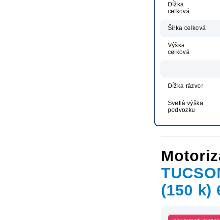
Dĺžka
celková
Šírka celková
Výška
celková
Dĺžka rázvor
Svetlá výška
podvozku
Motoriz
TUCSON
(150 k)