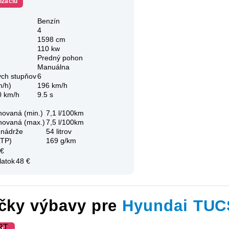
izáciu
Benzín
4
1598 cm
110 kw
Predný pohon
Manuálna
ých stupňov
6
m/h)
196 km/h
0 km/h
9.5 s
novaná (min.)
7,1 l/100km
novaná (max.)
7,5 l/100km
 nádrže
54 litrov
LTP)
169 g/km
 €
latok
48 €
íčky výbavy pre
Hyundai TU
RT
ať