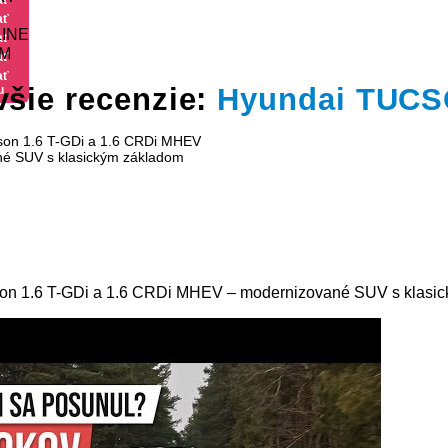
u
ať
LINE
u
ať
UM
u
ať
u
ať
všie recenzie:
Hyundai TUC
u
on 1.6 T-GDi a 1.6 CRDi MHEV – modernizované SUV s klasi