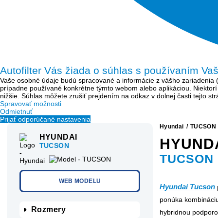
Autofilter Vás žiada o súhlas s používaním Va
Vaše osobné údaje budú spracované a informácie z vášho zariadenia (sú
prípadne používané konkrétne týmto webom alebo aplikáciou. Niektor
nižšie. Súhlas môžete zrušiť prejdením na odkaz v dolnej časti tejto s
Spravovať možnosti
Odmietnuť
Prijať odporúčané nastavenia
Hyundai
/
TUCSON
HYUNDAI
HYUND
TUCSON
TUCSON 1
WEB MODELU
Hyundai Tucson
ponúka kombináciu 
Rozmery
hybridnou podporou