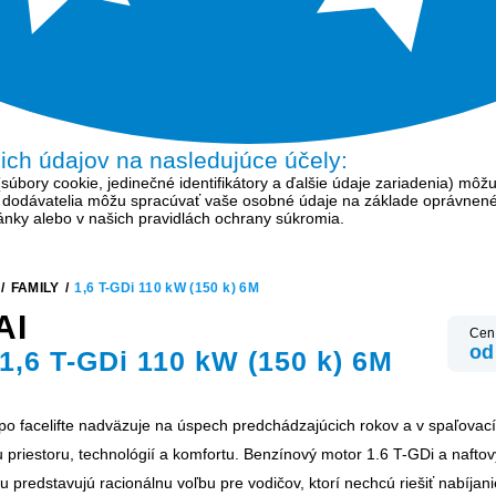
šich údajov na nasledujúce účely:
bory cookie, jedinečné identifikátory a ďalšie údaje zariadenia) môžu
í dodávatelia môžu spracúvať vaše osobné údaje na základe oprávnen
tránky alebo v našich pravidlách ochrany súkromia.
/
FAMILY
/
1,6 T-GDi 110 kW (150 k) 6M
AI
Cen
od
,6 T-GDi 110 kW (150 k) 6M
po facelifte nadväzuje na úspech predchádzajúcich rokov a v spaľovací
priestoru, technológií a komfortu. Benzínový motor 1.6 T-GDi a naftov
 predstavujú racionálnu voľbu pre vodičov, ktorí nechcú riešiť nabíjan