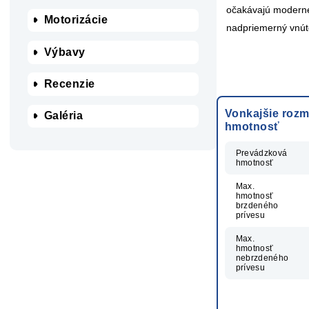
očakávajú moderné 
Motorizácie
nadpriemerný vnúto
Výbavy
Recenzie
Vonkajšie rozm
Galéria
hmotnosť
Prevádzková
hmotnosť
Max.
hmotnosť
brzdeného
prívesu
Max.
hmotnosť
nebrzdeného
prívesu