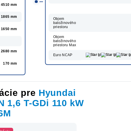
4510 mm
1865 mm
Objem
batožinového
priestoru
1650 mm
Objem
batožinového
priestoru Max
2680 mm
Euro NCAP
170 mm
ácie pre
Hyundai
 1,6 T-GDi 110 kW
 6M