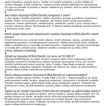
alebo nesprávne zvolený pohon. Spíšte si tri možné problémy a počas skúšky ich
cielene hľadajte. Krátke nadšenie z výbavy nesmie prekryť každodenné obmedzenia.
Do auta sa posaďte aj dozadu a skúste ovládanie po zotmení, keď sa ukáže čitateľnosť
a logika rozhrania.
Ako môže Hyundai KONA Electric fungovať v zime?
V zime rátajte s kratším dojazdom, vyššou spotrebou energie a potrebou predohrevu
batérie. Pohon 4×4 pomáha pri rozjazde, ale brzdnú dráhu určujú pneumatiky a
hmotnosť. Overte vyhrievanie, odmrazovanie, predohrev, svetlá a cenu zimnej sady v
rozmere vybranej výbavy. Skontrolujte tiež, či vybrané kolesá umožňujú cenovo rozumnú
a dostupnú zimnú sadu.
Ktoré údaje treba pred objednaním modelu Hyundai KONA Electric overiť
znova?
Overte konečnú cenu, presný motor, výbavu, termín dodania, záruku, servisný plán,
registračný poplatok a homologizované hmotnosti. Všetky dohodnuté prvky, nabíjacie
káble a príslušenstvo si nechajte potvrdiť písomne v objednávke. Ponuky porovnávajte
v rovnaký deň, pretože akcie, skladové vozidlá a dostupnosť sa môžu meniť.
Cena, výbava a hodnota
Oplatí sa Hyundai KONA Electric za cenu od 35 990 €?
Hyundai KONA Electric sa oplatí, ak jeho crossover alebo SUV zodpovedá vašim
potrebám a konečná konfigurácia zostane konkurencieschopná. Cena „od“ nemusí
zahŕňať požadovaný motor, automat, farbu či balíky. Pripočítajte poistenie, servis,
pneumatiky a prípadné nabíjanie. Príplatok má hodnotu len vtedy, ak rieši konkrétnu
potrebu alebo znižuje každodenný kompromis.
Ktorá výbava modelu Hyundai KONA Electric je najrozumnejšia?
Autofilter uvádza výbavy Comfort, Family, Style a N Line+. Najrozumnejšia je tá, ktorá
pridá potrebné svetlá, kameru, adaptívny tempomat, vyhrievanie a komfortné sedadlá.
Vizuálne doplnky alebo veľké kolesá riešte až po praktických prvkoch. Príplatok má
hodnotu len vtedy, ak rieši konkrétnu potrebu alebo znižuje každodenný kompromis.
Oplatí sa pri modeli Hyundai KONA Electric priplatiť za výkonnejšiu verziu?
Výkonnejšia verzia sa oplatí pri diaľnici, plnom zaťažení, ťahaní alebo potrebe 4×4. Ak
jazdíte pokojne po meste, lacnejšia verzia môže byť príjemnejšia aj hospodárnejšia.
Rozdiel medzi verziami si nechajte naceniť pri rovnakej výbave, aby porovnanie
neskresľovali balíky a akcie. Príplatok má hodnotu len vtedy, ak rieši konkrétnu potrebu
alebo znižuje každodenný kompromis.