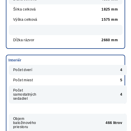
Šírka celková
1825 mm
Výška celková
1575 mm
Dĺžka rázvor
2660 mm
Interiér
Počet dverí
4
Počet miest
5
Počet
samostatných
4
sedadiel
Objem
batožinového
466 litrov
priestoru