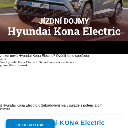
k jezdí nová Hyundai Kona Electric? Ověřili jsme spotřebu
ive.cz
st Hyundai Kona Electric+: Sebadôveru má v súlade s potenciálom
oviny.sk
Galéria:
Hyundai KONA Electric
CELÁ GALÉRIA