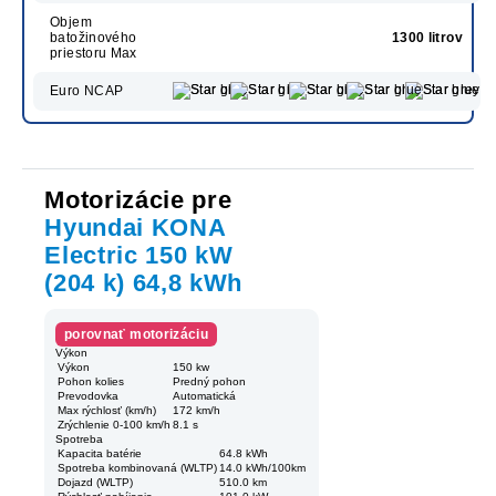
Objem
batožinového
1300 litrov
priestoru Max
Euro NCAP
Motorizácie pre
Hyundai KONA
Electric 150 kW
(204 k) 64,8 kWh
porovnať motorizáciu
Výkon
Výkon
150 kw
Pohon kolies
Predný pohon
Prevodovka
Automatická
Max rýchlosť (km/h)
172 km/h
Zrýchlenie 0-100 km/h
8.1 s
Spotreba
Kapacita batérie
64.8 kWh
Spotreba kombinovaná (WLTP)
14.0 kWh/100km
Dojazd (WLTP)
510.0 km