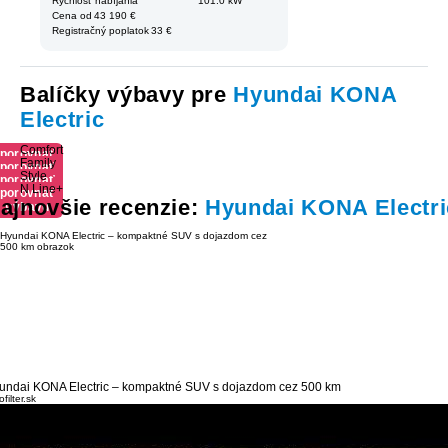
Rýchlosť nabíjania
101.0 kW
Cena od
43 190 €
Registračný poplatok
33 €
Balíčky výbavy pre
Hyundai KONA
Electric
Comfort
porovnať
Family
porovnať
výbavu
Style
porovnať
výbavu
N Line+
porovnať
výbavu
ajnovšie recenzie:
Hyundai KONA Electri
výbavu
undai KONA Electric – kompaktné SUV s dojazdom cez 500 km
filter.sk