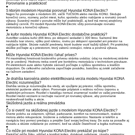
Porovnanie a praktickosť
S ktorým modelom Hyundai porovnať Hyundai KONA Electric?
Najprv ho porovnajte s modelom i30, väčší TUCSON alebo menšiu KONU. Sledujte
konečnú cenu, rozmery, počet miest, kufor, spotrebu alebo nabíjanie a rovnakú úroveň
výbavy. Susedný model v ponuke môže byť praktickejší, aj keď má menej atraktívny
základný cenník. Pri modeli Hyundai KONA Electric vždy porovnávajte rovnakú
motorizáciu a konečnú výbavu.
Je kufor modelu Hyundai KONA Electric dostatočne praktický?
Autofilter uvádza kufor 466 litrov, po sklopení sedadiel 1 300 litrov. Samotné litre
neukážu tvar otvoru, výšku pod roletou, rovinu po sklopení operadiel ani priestor na
nabíjacie káble. Skúste naložiť predmety, ktoré budete voziť každý týždeň. Pri praktickej
skúške počítajte aj s priestorom, ktorý zaberú cestujúci, roleta a povinná výbava.
Môže Hyundai KONA Electric ťahať príves?
Pri maximálnej hmotnosti brzdeného prívesu stránka uvádza: údaj na modelovej stránke
nie je uvedený. Hodnotu treba overiť pre konkrétnu motorizáciu v technickom preukaze.
Pri elektrickom aute alebo hybride zároveň počítajte s vyššou spotrebou a kratším
dojazdom. Do celkového zaťaženia započítajte posádku, batožinu aj zvislé zaťaženie
na ťažnom zariadení.
Je drahšia karoséria alebo elektrifikovaná verzia modelu Hyundai KONA
Electric rozumnejšia?
Drahšia verzia je rozumnejšia iba vtedy, ak využijete jej priestor, nižšiu spotrebu,
elektrické jazdenie alebo výkon. Porovnajte príplatok s reálnou ročnou úsporou a
praktickým prínosom. Rozdiel v katalógu nemusí znamenať rozdiel vo vašej premávke.
Rozdiel medzi verziami si nechajte naceniť pri rovnakej výbave, aby porovnanie
neskresľovali balíky a akcie.
Skúšobná jazda a reálna prevádzka
Čo si overiť na skúšobnej jazde s modelom Hyundai KONA Electric?
Overte polohu za volantom, výhľad, parkovanie, komfort na nerovnostiach, reakcie
motora alebo rekuperácie, brzdenie a ovládanie asistentov. Nastavte si telefón a
navigáciu bez pomoci predajcu a prejdite časť svojej bežnej trasy. Do auta sa posaďte aj
dozadu a skúste ovládanie po zotmení, keď sa ukáže čitateľnosť a logika rozhrania.
Čo môže pri modeli Hyundai KONA Electric prekážať po kúpe?
Prekážať môže šírku, výhľad a komfort kolies, dotykové ovládanie, zásahy asistentov