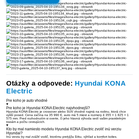
Otázky a odpovede:
Hyundai KONA
Electric
Pre koho je auto vhodné
Pre koho je Hyundai KONA Electric najvhodnejší?
Hyundai KONA Electric je crossover alebo SUV vhodné najmä na rodinu, ktorá chce
vyšší posed. Cena začína na 35 990 €, auto má 5 miest a rozmery 4 355 × 1 825 × 1
575 mm. Pred rozhodnutím si overte, či jeho hlavná výhoda sedí vašim pravidelným
trasám a počtu cestujúcich.
Kto by mal namiesto modelu Hyundai KONA Electric zvoliť inú verziu
Hyundai?
Inú verziu by mal zvážiť vodič, ktorému prekáža šírku, výhľad a komfort kolies.