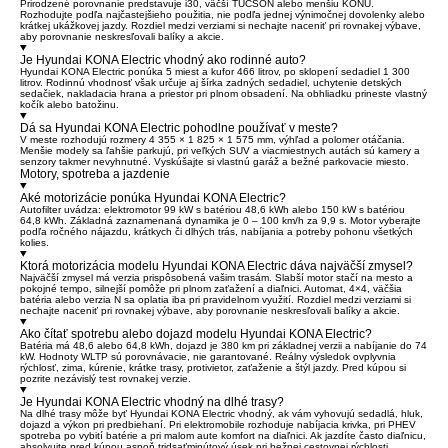
Prirodzené porovnanie predstavuje i30, väčší TUCSON alebo menšiu KONU.
Rozhodujte podľa najčastejšieho použitia, nie podľa jednej výnimočnej dovolenky alebo
krátkej ukážkovej jazdy. Rozdiel medzi verziami si nechajte naceniť pri rovnakej výbave,
aby porovnanie neskresľovali balíky a akcie.
Je Hyundai KONA Electric vhodný ako rodinné auto?
Hyundai KONA Electric ponúka 5 miest a kufor 466 litrov, po sklopení sedadiel 1 300
litrov. Rodinnú vhodnosť však určuje aj šírka zadných sedadiel, uchytenie detských
sedačiek, nakladacia hrana a priestor pri plnom obsadení. Na obhliadku prineste vlastný
kočík alebo batožinu.
Dá sa Hyundai KONA Electric pohodlne používať v meste?
V meste rozhodujú rozmery 4 355 × 1 825 × 1 575 mm, výhľad a polomer otáčania.
Menšie modely sa ľahšie parkujú, pri veľkých SUV a viacmiestnych autách sú kamery a
senzory takmer nevyhnutné. Vyskúšajte si vlastnú garáž a bežné parkovacie miesto.
Motory, spotreba a jazdenie
Aké motorizácie ponúka Hyundai KONA Electric?
Autofilter uvádza: elektromotor 99 kW s batériou 48,6 kWh alebo 150 kW s batériou
64,8 kWh. Základná zaznamenaná dynamika je 0 – 100 km/h za 9,9 s. Motor vyberajte
podľa ročného nájazdu, krátkych či dlhých trás, nabíjania a potreby pohonu všetkých
kolies.
Ktorá motorizácia modelu Hyundai KONA Electric dáva najväčší zmysel?
Najväčší zmysel má verzia prispôsobená vašim trasám. Slabší motor stačí na mesto a
pokojné tempo, silnejší pomôže pri plnom zaťažení a diaľnici. Automat, 4×4, väčšia
batéria alebo verzia N sa oplatia iba pri pravidelnom využití. Rozdiel medzi verziami si
nechajte naceniť pri rovnakej výbave, aby porovnanie neskresľovali balíky a akcie.
Ako čítať spotrebu alebo dojazd modelu Hyundai KONA Electric?
Batéria má 48,6 alebo 64,8 kWh, dojazd je 380 km pri základnej verzii a nabíjanie do 74
kW. Hodnoty WLTP sú porovnávacie, nie garantované. Reálny výsledok ovplyvnia
rýchlosť, zima, kúrenie, krátke trasy, protivietor, zaťaženie a štýl jazdy. Pred kúpou si
pozrite nezávislý test rovnakej verzie.
Je Hyundai KONA Electric vhodný na dlhé trasy?
Na dlhé trasy môže byť Hyundai KONA Electric vhodný, ak vám vyhovujú sedadlá, hluk,
dojazd a výkon pri predbiehaní. Pri elektromobile rozhoduje nabíjacia krivka, pri PHEV
spotreba po vybití batérie a pri malom aute komfort na diaľnici. Ak jazdíte často diaľnicu,
absolvujte pred kúpou aspoň tridsaťminútový úsek pri bežnej cestovnej rýchlosti.