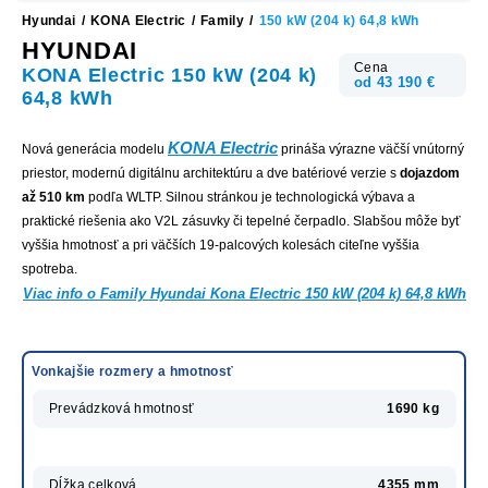
Hyundai
/
KONA Electric
/
Family
/
150 kW (204 k) 64,8 kWh
HYUNDAI
Cena
KONA Electric 150 kW (204 k)
od 43 190 €
64,8 kWh
KONA Electric
Nová generácia modelu
prináša výrazne väčší vnútorný
priestor, modernú digitálnu architektúru a dve batériové verzie s
dojazdom
až 510 km
podľa WLTP. Silnou stránkou je technologická výbava a
praktické riešenia ako V2L zásuvky či tepelné čerpadlo. Slabšou môže byť
vyššia hmotnosť a pri väčších 19-palcových kolesách citeľne vyššia
spotreba.
Viac info o Family Hyundai Kona Electric 150 kW (204 k) 64,8 kWh
Vonkajšie rozmery a hmotnosť
Prevádzková hmotnosť
1690 kg
Dĺžka celková
4355 mm