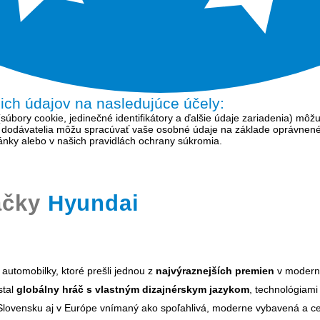
šich údajov na nasledujúce účely:
bory cookie, jedinečné identifikátory a ďalšie údaje zariadenia) môžu
í dodávatelia môžu spracúvať vaše osobné údaje na základe oprávnen
tránky alebo v našich pravidlách ochrany súkromia.
ačky
Hyundai
 automobilky, ktoré prešli jednou z
najvýraznejších
premien
v moderno
stal
globálny hráč s vlastným dizajnérskym jazykom
, technológiami
Slovensku aj v Európe vnímaný ako spoľahlivá, moderne vybavená a c