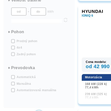
Velkosť batérie
4x4 6 AT
HYUNDAI
kWh
IONIQ 6
Pohon
Predný pohon
4x4
Zadný pohon
Cena modelu:
od 42 990
Prevodovka
Automatická
Motorizácia
Manuálna
168 kW (228 k)
77,4 kWh
Automatizovaná manuálna
239 kW (325 k)
77,4 kWh