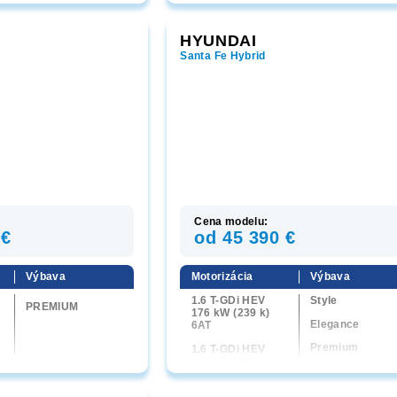
N LINE+
N Line+
HYUNDAI
Santa Fe Hybrid
Cena modelu:
 €
od 45 390 €
Výbava
Motorizácia
Výbava
1.6 T-GDi HEV
Style
PREMIUM
176 kW (239 k)
Elegance
6AT
Premium
1.6 T-GDi HEV
176 kW (239 k)
Calligraphy
4x4 6AT