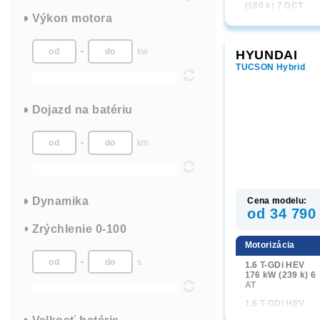
(180 k) 7 DCT
Výkon motora
1.6 T-GDi 110 kW
(150 k) 6M
kw
HYUNDAI
1.6 T-GDi 110 kW
(150 k) 7 DCT
TUCSON Hybrid
1.6 T-GDi 132 kW
(180 k) 4x4 7 DC
Dojazd na batériu
km
Dynamika
Cena modelu:
od 34 790
Zrýchlenie 0-100
Motorizácia
s
1.6 T-GDi HEV
176 kW (239 k) 6
AT
1.6 T-GDi HEV
176 kW (239 k)