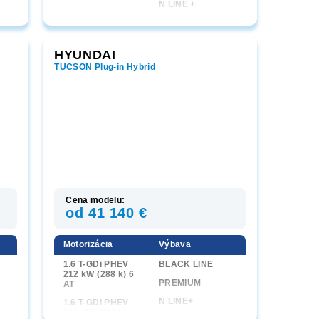
N LINE +
HYUNDAI
TUCSON Plug-in Hybrid
Cena modelu:
od 41 140 €
Motorizácia
Výbava
1.6 T-GDi PHEV
BLACK LINE
212 kW (288 k) 6
PREMIUM
AT
N LINE+
1.6 T-GDi PHEV
212 kW (288 k)