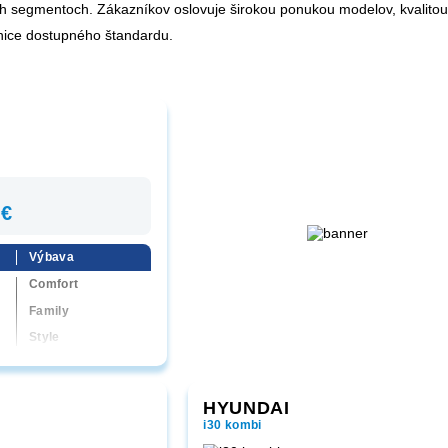
h segmentoch. Zákazníkov oslovuje širokou ponukou modelov, kvalitou
nice dostupného štandardu.
 €
Výbava
Comfort
Family
Style
HYUNDAI
i30 kombi