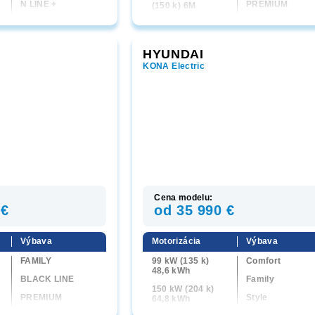
N LINE +
PREMIUM
(150 k) 6M
N LINE+
1,6 T-GDi 132 kW
(180 k) 4x4 7 DCT
HYUNDAI
1,6 T-GDi MHEV
118 kW (160 k) 7
KONA Electric
DCT
T
1,6 CRDi MHEV
100 kW (136 k)
4x4 7 DCT
1,6 T-GDi MHEV
118 kW (160 k) 7
DCT 4x4
Cena modelu:
 €
od 35 990 €
Výbava
Motorizácia
Výbava
FAMILY
99 kW (135 k)
Comfort
48,6 kWh
BLACK LINE
Family
150 kW (204 k)
PREMIUM
Style
64,8 kWh