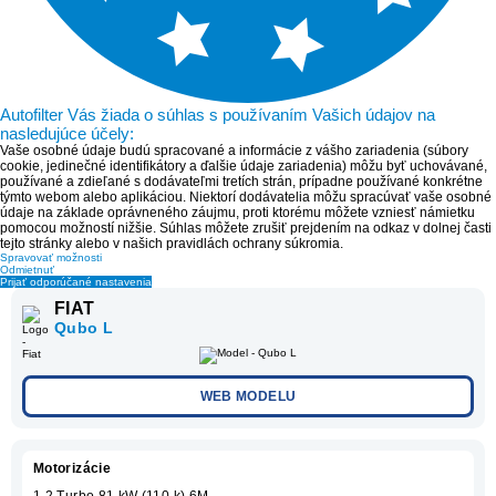
Autofilter Vás žiada o súhlas s používaním Vašich údajov na
nasledujúce účely:
Vaše osobné údaje budú spracované a informácie z vášho zariadenia (súbory
cookie, jedinečné identifikátory a ďalšie údaje zariadenia) môžu byť uchovávané,
používané a zdieľané s dodávateľmi tretích strán, prípadne používané konkrétne
týmto webom alebo aplikáciou. Niektorí dodávatelia môžu spracúvať vaše osobné
údaje na základe oprávneného záujmu, proti ktorému môžete vzniesť námietku
pomocou možností nižšie. Súhlas môžete zrušiť prejdením na odkaz v dolnej časti
tejto stránky alebo v našich pravidlách ochrany súkromia.
Spravovať možnosti
Odmietnuť
Prijať odporúčané nastavenia
FIAT
Qubo L
WEB MODELU
Motorizácie
1.2 Turbo 81 kW (110 k) 6M