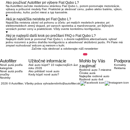
Ako používať Autofilter pri výbere Fiat Qubo L?
Na Autofilteri začnite modelovou stránkou Fiat Qubo L, potom porovnajte motorizácie,
výbavy a príbuzné modely Fiat. Praktické je sledovať cenu, palivo alebo batériu, výkon,
prevodovku, kufor, počet miest a typ karosérie.
Aká je najväčšia neistota pri Fiat Qubo L?
Najväčšia neistota závisí od pohonu a účelu: pri malých modeloch priestor, pri
elektromobiloch zimný dojazd, pri vanoch spotreba a manévrovanie, pri štýlových
verziách pomer ceny a praktickosti. Vždy overte konkrétnu konfiguráciu.
Aký je najlepší ďalší krok po prečítaní FAQ o Fiat Qubo L?
Najlepší ďalší krok je porovnať Fiat Qubo L s dvomi najbližšími alternatívami, vybrať
jednu rozumnú a jednu drahšiu konfiguráciu a absolvovať skúšobnú jazdu. Pri Fiate má
zmysel rozhodovať srdcom aj metrom v kufri.
Začnite nás sledovať a odoberajte náš newsletter
Autofilter
Užitočné informácie
Mohlo by Vás
Podpora
Nové autá podľa
Aké auto kúpiť? 10 najlacnejších áut
zaujímať
Kontakty
kategórie
roku 2026
Reklama
Rodinné auto 7-miestne
Nové autá podľa
Ako prihlásiť nové auto
Čínske autá
značky
Kedy kúpiť nové auto?
Najlepšie rodinné auto
Novinky
Rodinné auto 4x4
2026 © Autofilter, Všetky práva vyhradené
info@autofilter.sk