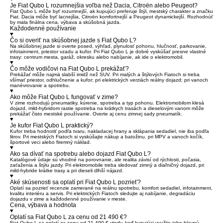
Je Fiat Qubo L rozumnejšia voľba než Dacia, Citroën alebo Peugeot?
Fiat Qubo L môže byť rozumnejší, ak kupujúci preferuje štýl, mestský charakter a značku
Fiat. Dacia môže byť lacnejšia, Citroën komfortnejší a Peugeot dynamickejší. Rozhodnúť
by mala finálna cena, výbava a skúšobná jazda.
Každodenné používanie
Čo si overiť na skúšobnej jazde s Fiat Qubo L?
Na skúšobnej jazde si overte posed, výhľad, plynulosť pohonu, hlučnosť, parkovanie,
infotainment, priestor vzadu a kufor. Pri Fiat Qubo L je dobré vyskúšať presne vlastné
trasy: centrum mesta, garáž, okresku alebo nabíjanie, ak ide o elektromobil.
Čo môže vodičovi na Fiat Qubo L prekážať?
Prekážať môže najmä slabší imidž než SUV. Pri malých a štýlových Fiatoch si treba
všímať priestor, odhlučnenie a kufor; pri elektrických verziách reálny dojazd; pri vanoch
manévrovanie a spotrebu.
Ako môže Fiat Qubo L fungovať v zime?
V zime rozhodujú pneumatiky, kúrenie, spotreba a typ pohonu. Elektromobilom klesá
dojazd, mild-hybridom rastie spotreba na krátkych trasách a dieselovým vanom môže
prekážať čisto mestské používanie. Overte aj cenu zimnej sady pneumatík.
Je kufor Fiat Qubo L praktický?
Kufor treba hodnotiť podľa tvaru, nakladacej hrany a sklápania sedadiel, nie iba podľa
litrov. Pri mestských Fiatoch si vyskúšajte nákup a batožinu, pri MPV a vanoch kočík,
športové veci alebo firemný náklad.
Ako sa dívať na spotrebu alebo dojazd Fiat Qubo L?
Katalógové údaje sú vhodné na porovnanie, ale realita závisí od rýchlosti, počasia,
zaťaženia a štýlu jazdy. Pri elektromobile treba sledovať zimný a diaľničný dojazd, pri
mild-hybride krátke trasy a pri dieseli dlhší nájazd.
Aké skúsenosti sa oplatí pri Fiat Qubo L pozrieť?
Oplatí sa pozrieť recenzie zamerané na reálnu spotrebu, komfort sedadiel, infotainment,
kvalitu interiéru a servis. Pri elektrických Fiatoch sledujte aj nabíjanie, degradáciu
dojazdu v zime a každodenné používanie v meste.
Cena, výbava a hodnota
Oplatí sa Fiat Qubo L za cenu od 21 490 €?
Fiat Qubo L sa oplatí za cenu od 21 490 € vtedy, keď kupujúci využije jeho hlavnú