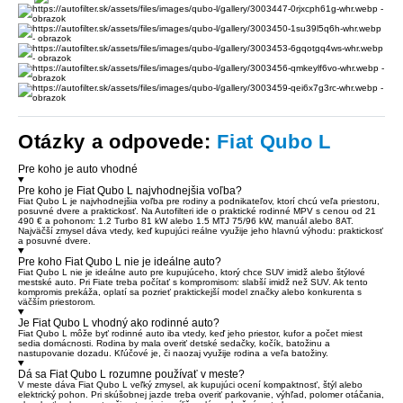
Otázky a odpovede:
Fiat Qubo L
Pre koho je auto vhodné
Pre koho je Fiat Qubo L najvhodnejšia voľba?
Fiat Qubo L je najvhodnejšia voľba pre rodiny a podnikateľov, ktorí chcú veľa priestoru,
posuvné dvere a praktickosť. Na Autofilteri ide o praktické rodinné MPV s cenou od 21
490 € a pohonom: 1.2 Turbo 81 kW alebo 1.5 MTJ 75/96 kW, manuál alebo 8AT.
Najväčší zmysel dáva vtedy, keď kupujúci reálne využije jeho hlavnú výhodu: praktickosť
a posuvné dvere.
Pre koho Fiat Qubo L nie je ideálne auto?
Fiat Qubo L nie je ideálne auto pre kupujúceho, ktorý chce SUV imidž alebo štýlové
mestské auto. Pri Fiate treba počítať s kompromisom: slabší imidž než SUV. Ak tento
kompromis prekáža, oplatí sa pozrieť praktickejší model značky alebo konkurenta s
väčším priestorom.
Je Fiat Qubo L vhodný ako rodinné auto?
Fiat Qubo L môže byť rodinné auto iba vtedy, keď jeho priestor, kufor a počet miest
sedia domácnosti. Rodina by mala overiť detské sedačky, kočík, batožinu a
nastupovanie dozadu. Kľúčové je, či naozaj využije rodina a veľa batožiny.
Dá sa Fiat Qubo L rozumne používať v meste?
V meste dáva Fiat Qubo L veľký zmysel, ak kupujúci ocení kompaktnosť, štýl alebo
elektrický pohon. Pri skúšobnej jazde treba overiť parkovanie, výhľad, polomer otáčania,