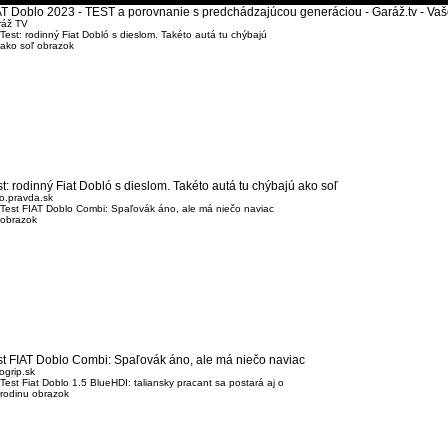
AT Doblo 2023 - TEST a porovnanie s predchádzajúcou generáciou - Garáž.tv - Va
ráž TV
st: rodinný Fiat Dobló s dieslom. Takéto autá tu chýbajú ako soľ
o.pravda.sk
st FIAT Doblo Combi: Spaľovák áno, ale má niečo naviac
ogrip.sk