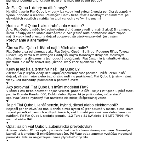
plynulosť pohonu a to, či auto nie je príliš malé pre bežné potreby.
Je Fiat Qubo L dobrý na dlhé trasy?
Na dlhé trasy je Fiat Qubo L vhodný iba vtedy, keď vybraná verzia ponúka dostatočný
výkon, pohodlie a rezervu. Pri malých Fiatov treba rátať s mestským charakterom, pri
elektrických verziách s nabíjaním a pri vanoch s veľkými rozmermi.
Hodí sa Fiat Qubo L ako druhé auto v rodine?
Áno, Fiat Qubo L môže byť veľmi dobré druhé auto v rodine, najmä ak slúži na mesto,
školu, nákupy alebo krátke dochádzanie. Ako jediné auto domácnosti dáva zmysel
najmä vtedy, keď priestor a dojazd zodpovedajú všetkým pravidelným trasám.
Porovnanie a alternatívy
Čím sa Fiat Qubo L líši od najbližších alternatív?
Fiat Qubo L sa od alternatív ako Fiat Doblo, Citroën Berlingo, Peugeot Rifter, Toyota
Proace City Verso a Volkswagen Caddy líši najmä talianskym dizajnom, mestským
charakterom a dôrazom na jednoduché používanie. Fiat často nie je tabuľkový víťaz
priestoru, ale môže osloviť kupujúceho, ktorý chce aj emóciu a štýl.
Kedy je lepšia alternatíva než Fiat Qubo L?
Alternatíva je lepšia vtedy, keď kupujúci potrebuje viac priestoru, nižšiu cenu, dlhší
dojazd, silnejší motor alebo tradičnejšiu rodinnú praktickosť. Fiat Qubo L je silný najmä
vtedy, keď rozhoduje praktickosť a posuvné dvere.
Ako porovnať Fiat Qubo L s inými modelmi Fiat?
V rámci Fiatu treba porovnať najmä veľkosť, pohon a účel. Ak je Fiat Qubo L príliš malé,
pozrite Grande Pandu, 600, Doblo alebo Ulysse. Ak je príliš drahé, môže stačiť
spaľovací alebo hybridný Fiat namiesto elektrickej či špeciálnej verzie.
Je pri Fiat Qubo L lepší benzín, hybrid, diesel alebo elektromobil?
Najlepší pohon závisí od trás. Benzín a mild-hybrid sú jednoduché v meste, diesel dáva
zmysel pri veľkých vanoch a dlhých trasách, elektromobil pri domácom alebo firemnom
nabíjaní. Pri Fiat Qubo L sledujte ponuku: 1.2 Turbo 81 kW alebo 1.5 MTJ 75/96 kW,
manuál alebo 8AT.
Oplatí sa pri Fiat Qubo L automatická prevodovka?
Automat alebo DCT sa oplatí pri meste, kolónach a komfortnom používaní. Manuál je
lacnejší a jednoduchší pri nižšom rozpočte. Pri Fiate treba automat vyskúšať v pomalej
premávke, kde sa najrýchlejšie ukáže plynulosť rozjazdu.