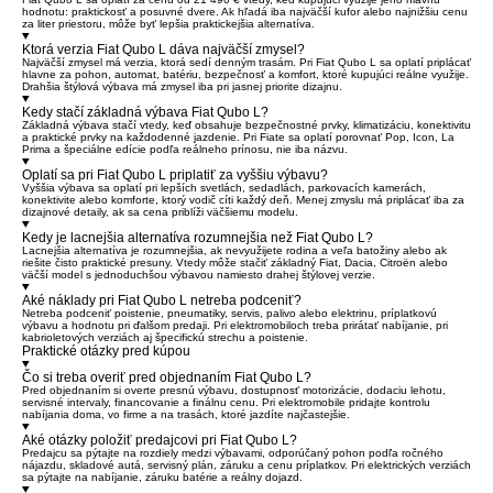
hodnotu: praktickosť a posuvné dvere. Ak hľadá iba najväčší kufor alebo najnižšiu cenu
za liter priestoru, môže byť lepšia praktickejšia alternatíva.
Ktorá verzia Fiat Qubo L dáva najväčší zmysel?
Najväčší zmysel má verzia, ktorá sedí denným trasám. Pri Fiat Qubo L sa oplatí priplácať
hlavne za pohon, automat, batériu, bezpečnosť a komfort, ktoré kupujúci reálne využije.
Drahšia štýlová výbava má zmysel iba pri jasnej priorite dizajnu.
Kedy stačí základná výbava Fiat Qubo L?
Základná výbava stačí vtedy, keď obsahuje bezpečnostné prvky, klimatizáciu, konektivitu
a praktické prvky na každodenné jazdenie. Pri Fiate sa oplatí porovnať Pop, Icon, La
Prima a špeciálne edície podľa reálneho prínosu, nie iba názvu.
Oplatí sa pri Fiat Qubo L priplatiť za vyššiu výbavu?
Vyššia výbava sa oplatí pri lepších svetlách, sedadlách, parkovacích kamerách,
konektivite alebo komforte, ktorý vodič cíti každý deň. Menej zmyslu má priplácať iba za
dizajnové detaily, ak sa cena priblíži väčšiemu modelu.
Kedy je lacnejšia alternatíva rozumnejšia než Fiat Qubo L?
Lacnejšia alternatíva je rozumnejšia, ak nevyužijete rodina a veľa batožiny alebo ak
riešite čisto praktické presuny. Vtedy môže stačiť základný Fiat, Dacia, Citroën alebo
väčší model s jednoduchšou výbavou namiesto drahej štýlovej verzie.
Aké náklady pri Fiat Qubo L netreba podceniť?
Netreba podceniť poistenie, pneumatiky, servis, palivo alebo elektrinu, príplatkovú
výbavu a hodnotu pri ďalšom predaji. Pri elektromobiloch treba prirátať nabíjanie, pri
kabrioletových verziách aj špecifickú strechu a poistenie.
Praktické otázky pred kúpou
Čo si treba overiť pred objednaním Fiat Qubo L?
Pred objednaním si overte presnú výbavu, dostupnosť motorizácie, dodaciu lehotu,
servisné intervaly, financovanie a finálnu cenu. Pri elektromobile pridajte kontrolu
nabíjania doma, vo firme a na trasách, ktoré jazdíte najčastejšie.
Aké otázky položiť predajcovi pri Fiat Qubo L?
Predajcu sa pýtajte na rozdiely medzi výbavami, odporúčaný pohon podľa ročného
nájazdu, skladové autá, servisný plán, záruku a cenu príplatkov. Pri elektrických verziách
sa pýtajte na nabíjanie, záruku batérie a reálny dojazd.