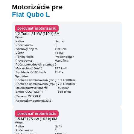
Motorizácie pre
Fiat Qubo L
porovnať motorizáciu
1.2 Turbo 81 kW (110 k) 6M
Výkon
Palivo
Benzín
Počet valcov
3
Zdvihový objem
1199 cm
Výkon
81 kw
Pohon kolies
Predný pohon
Prevodovka
Manuálna
Počet prevodových stupňov
6
Max rýchlosť (km/h)
177 km/h
Zrýchlenie 0-100 km/h
11.7 s
Spotreba
Spotreba kombinovaná (min.)
6,1 l /100km
Spotreba kombinovaná (max.)
7,3 l /100km
Objem palivovej nádrže
60 litrov
Emisie CO2 (WLTP)
165 g/km
Cena od
22 990 €
Registračný poplatok
33 €
porovnať motorizáciu
1.5 MTJ 75 kW (102 k) 6M
Výkon
Palivo
Nafta
Počet valcov
4