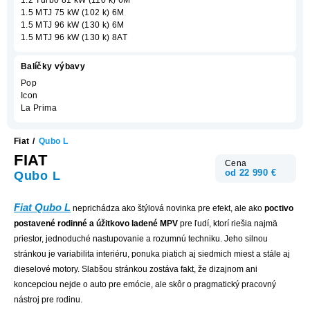
1.5 MTJ 75 kW (102 k) 6M
1.5 MTJ 96 kW (130 k) 6M
1.5 MTJ 96 kW (130 k) 8AT
Balíčky výbavy
Pop
Icon
La Prima
Fiat
/
Qubo L
FIAT
Cena
od 22 990 €
Qubo L
Fiat Qubo L
neprichádza ako štýlová novinka pre efekt, ale ako
poctivo
postavené rodinné a úžitkovo ladené MPV
pre ľudí, ktorí riešia najmä
priestor, jednoduché nastupovanie a rozumnú techniku. Jeho silnou
stránkou je variabilita interiéru, ponuka piatich aj siedmich miest a stále aj
dieselové motory. Slabšou stránkou zostáva fakt, že dizajnom ani
koncepciou nejde o auto pre emócie, ale skôr o pragmatický pracovný
nástroj pre rodinu.