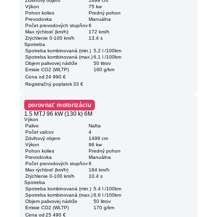
Zdvihový objem
1499 cm
Výkon
75 kw
Pohon kolies
Predný pohon
Prevodovka
Manuálna
Počet prevodových stupňov
6
Max rýchlosť (km/h)
172 km/h
Zrýchlenie 0-100 km/h
13.4 s
Spotreba
Spotreba kombinovaná (min.)
5,2 l /100km
Spotreba kombinovaná (max.)
6,1 l /100km
Objem palivovej nádrže
50 litrov
Emisie CO2 (WLTP)
160 g/km
Cena od
24 990 €
Registračný poplatok
33 €
porovnať motorizáciu
1.5 MTJ 96 kW (130 k) 6M
Výkon
Palivo
Nafta
Počet valcov
4
Zdvihový objem
1499 cm
Výkon
96 kw
Pohon kolies
Predný pohon
Prevodovka
Manuálna
Počet prevodových stupňov
6
Max rýchlosť (km/h)
184 km/h
Zrýchlenie 0-100 km/h
10.4 s
Spotreba
Spotreba kombinovaná (min.)
5,4 l /100km
Spotreba kombinovaná (max.)
6,6 l /100km
Objem palivovej nádrže
50 litrov
Emisie CO2 (WLTP)
170 g/km
Cena od
25 490 €