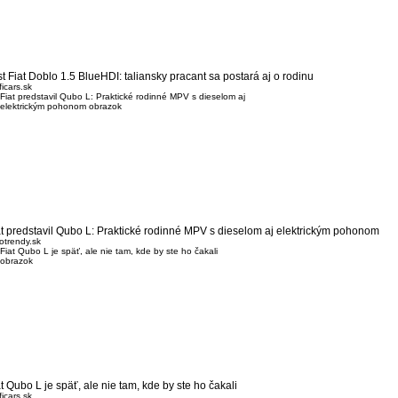
st Fiat Doblo 1.5 BlueHDI: taliansky pracant sa postará aj o rodinu
ficars.sk
at predstavil Qubo L: Praktické rodinné MPV s dieselom aj elektrickým pohonom
otrendy.sk
t Qubo L je späť, ale nie tam, kde by ste ho čakali
ficars.sk