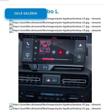
Galéria:
Fiat Qubo L
CELÁ GALÉRIA