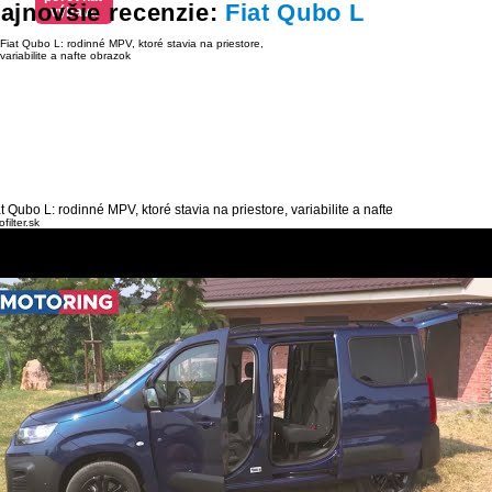
ajnovšie recenzie:
Fiat Qubo L
výbavu
t Qubo L: rodinné MPV, ktoré stavia na priestore, variabilite a nafte
filter.sk