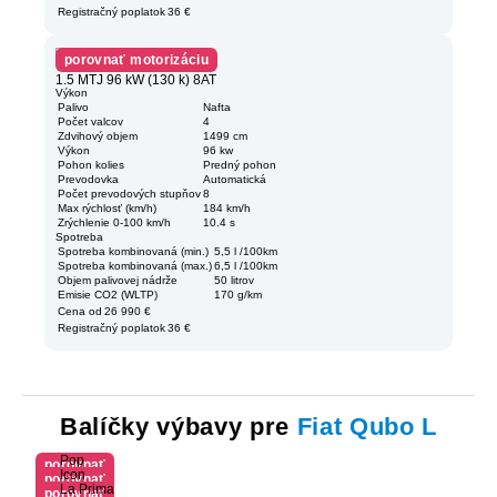
Registračný poplatok
36 €
porovnať motorizáciu
1.5 MTJ 96 kW (130 k) 8AT
Výkon
Palivo
Nafta
Počet valcov
4
Zdvihový objem
1499 cm
Výkon
96 kw
Pohon kolies
Predný pohon
Prevodovka
Automatická
Počet prevodových stupňov
8
Max rýchlosť (km/h)
184 km/h
Zrýchlenie 0-100 km/h
10.4 s
Spotreba
Spotreba kombinovaná (min.)
5,5 l /100km
Spotreba kombinovaná (max.)
6,5 l /100km
Objem palivovej nádrže
50 litrov
Emisie CO2 (WLTP)
170 g/km
Cena od
26 990 €
Registračný poplatok
36 €
Balíčky výbavy pre
Fiat Qubo L
Pop
porovnať
Icon
porovnať
výbavu
La Prima
porovnať
výbavu