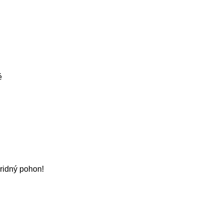
é
bridný pohon!