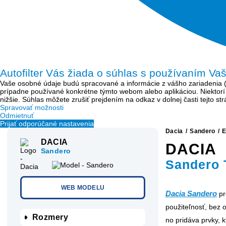
Autofilter Vás žiada o súhlas s používaním Va
Vaše osobné údaje budú spracované a informácie z vášho zariadenia (sú
prípadne používané konkrétne týmto webom alebo aplikáciou. Niektor
nižšie. Súhlas môžete zrušiť prejdením na odkaz v dolnej časti tejto s
Spravovať možnosti
Odmietnuť
Prijať odporúčané nastavenia
Dacia
/
Sandero
/
E
DACIA
DACIA
Sandero
Sandero 
WEB MODELU
Dacia Sandero
pr
použiteľnosť, bez 
Rozmery
no pridáva prvky, 