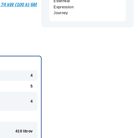
Essential
 74 kW (100 k) 6M
Expression
Journey
4
5
4
410 litrov