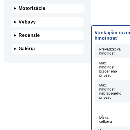
Motorizácie
Výbavy
Vonkajšie rozm
Recenzie
hmotnosť
Galéria
Prevádzková
hmotnosť
Max.
hmotnosť
brzdeného
prívesu
Max.
hmotnosť
nebrzdeného
prívesu
Dĺžka
celková