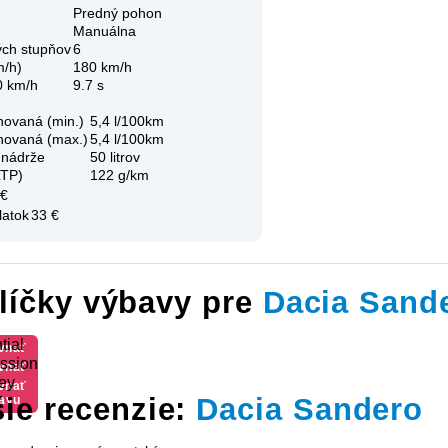
Predný pohon
Manuálna
ých stupňov
6
m/h)
180 km/h
0 km/h
9.7 s
novaná (min.)
5,4 l/100km
novaná (max.)
5,4 l/100km
 nádrže
50 litrov
LTP)
122 g/km
 €
latok
33 €
líčky výbavy pre
Dacia Sand
tial
vnať
ssion
avu
vnať
ey
avu
vnať
ie recenzie:
Dacia Sandero
avu