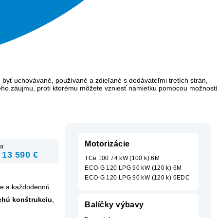
 byť uchovávané, používané a zdieľané s dodávateľmi tretích strán,
ého záujmu, proti ktorému môžete vzniesť námietku pomocou možností
Motorizácie
a
 13 590 €
TCe 100 74 kW (100 k) 6M
ECO-G 120 LPG 90 kW (120 k) 6M
ECO-G 120 LPG 90 kW (120 k) 6EDC
gie a každodennú
chú
konštrukciu
,
Balíčky výbavy