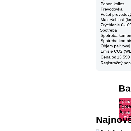
Pohon kolies
Prevodovka
Počet prevodov
Max rýchlosť (k
Zrýchlenie 0-10
Spotreba
Spotreba kombi
Spotreba kombi
Objem palivovej
Emisie CO2 (W
Cena od
13 590
Registračný pop
Ba
Essen
poro
Expre
výb
poro
Journ
výb
poro
Najnovš
výb