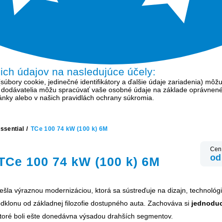
šich údajov na nasledujúce účely:
bory cookie, jedinečné identifikátory a ďalšie údaje zariadenia) môžu
í dodávatelia môžu spracúvať vaše osobné údaje na základe oprávnen
tránky alebo v našich pravidlách ochrany súkromia.
ssential
/
TCe 100 74 kW (100 k) 6M
Cen
od
TCe 100 74 kW (100 k) 6M
ešla výraznou modernizáciou, ktorá sa sústreďuje na dizajn, technoló
odklonu od základnej filozofie dostupného auta. Zachováva si
jednodu
ktoré boli ešte donedávna výsadou drahších segmentov.