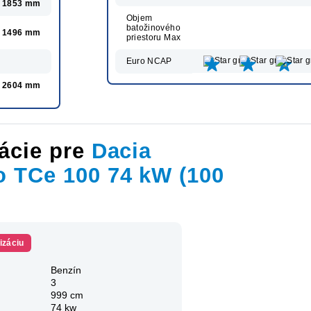
1853 mm
Objem
batožinového
1496 mm
priestoru Max
Euro NCAP
2604 mm
ácie pre
Dacia
 TCe 100 74 kW (100
izáciu
Benzín
3
999 cm
74 kw