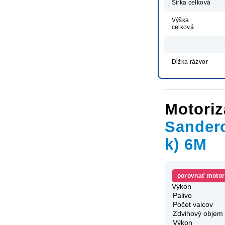
Šírka celková
Výška
celková
Dĺžka rázvor
Motoriz
Sandero
k) 6M
porovnať motor
Výkon
Palivo
Počet valcov
Zdvihový objem
Výkon