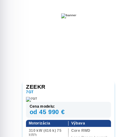
ZEEKR
7GT
Cena modelu:
od 45 990 €
Motorizácia
Výbava
310 kW (416 k) 75
Core RWD
kWh