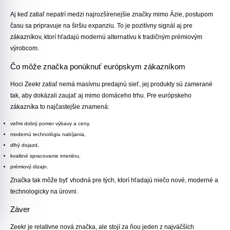
Aj keď zatiaľ nepatrí medzi najrozšírenejšie značky mimo Ázie, postupom
času sa pripravuje na širšiu expanziu. To je pozitívny signál aj pre
zákazníkov, ktorí hľadajú modernú alternatívu k tradičným prémiovým
výrobcom.
Čo môže značka ponúknuť európskym zákazníkom
Hoci Zeekr zatiaľ nemá masívnu predajnú sieť, jej produkty sú zamerané
tak, aby dokázali zaujať aj mimo domáceho trhu. Pre európskeho
zákazníka to najčastejšie znamená:
veľmi dobrý pomer výbavy a ceny,
modernú technológiu nabíjania,
dlhý dojazd,
kvalitné spracovanie interiéru,
prémiový dizajn.
Značka tak môže byť vhodná pre tých, ktorí hľadajú niečo nové, moderné a
technologicky na úrovni.
Záver
Zeekr je relatívne nová značka, ale stojí za ňou jeden z najväčších