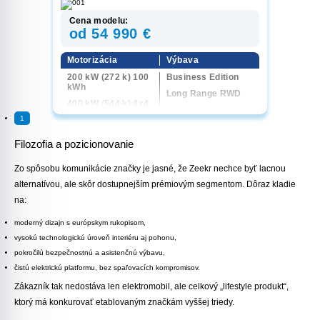
Cena modelu:
od 54 990 €
Motorizácia
Výbava
200 kW (272 k) 100
Business Edition
kWh
Long Range RWD
400 kW (544 k) 4x4
Performance AWD
100 kWh
1
Privilege AWD
Sport Edition AWD
Filozofia a pozicionovanie
Zo spôsobu komunikácie značky je jasné, že Zeekr nechce byť lacnou
alternatívou, ale skôr dostupnejším prémiovým segmentom. Dôraz kladie
na:
moderný dizajn s európskym rukopisom,
vysokú technologickú úroveň interiéru aj pohonu,
pokročilú bezpečnostnú a asistenčnú výbavu,
čistú elektrickú platformu, bez spaľovacích kompromisov.
Zákazník tak nedostáva len elektromobil, ale celkový „lifestyle produkt“,
ktorý má konkurovať etablovaným značkám vyššej triedy.