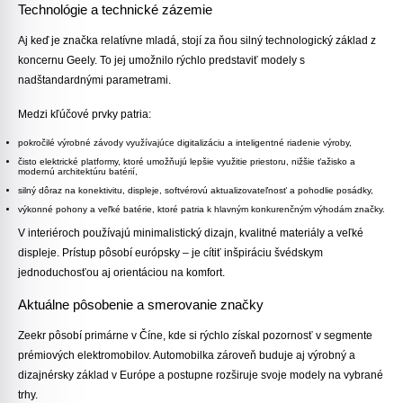
Technológie a technické zázemie
Aj keď je značka relatívne mladá, stojí za ňou silný technologický základ z
koncernu Geely. To jej umožnilo rýchlo predstaviť modely s
nadštandardnými parametrami.
Medzi kľúčové prvky patria:
pokročilé výrobné závody
využívajúce digitalizáciu a inteligentné riadenie výroby,
čisto elektrické platformy
, ktoré umožňujú lepšie využitie priestoru, nižšie ťažisko a
modernú architektúru batérií,
silný dôraz na konektivitu
, displeje, softvérovú aktualizovateľnosť a pohodlie posádky,
výkonné pohony a veľké batérie
, ktoré patria k hlavným konkurenčným výhodám značky.
V interiéroch používajú minimalistický dizajn, kvalitné materiály a veľké
displeje. Prístup pôsobí európsky – je cítiť inšpiráciu švédskym
jednoduchosťou aj orientáciou na komfort.
Aktuálne pôsobenie a smerovanie značky
Zeekr pôsobí primárne v Číne, kde si rýchlo získal pozornosť v segmente
prémiových elektromobilov. Automobilka zároveň buduje aj výrobný a
dizajnérsky základ v Európe a postupne rozširuje svoje modely na vybrané
trhy.