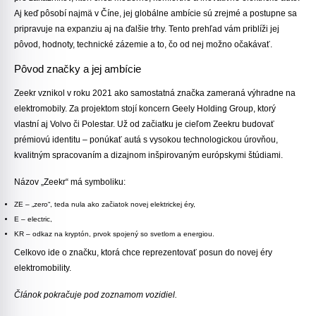
Aj keď pôsobí najmä v Číne, jej globálne ambície sú zrejmé a postupne sa
pripravuje na expanziu aj na ďalšie trhy. Tento prehľad vám priblíži jej
pôvod, hodnoty, technické zázemie a to, čo od nej možno očakávať.
Pôvod značky a jej ambície
Zeekr vznikol v roku 2021 ako samostatná značka zameraná výhradne na
elektromobily. Za projektom stojí koncern Geely Holding Group, ktorý
vlastní aj Volvo či Polestar. Už od začiatku je cieľom Zeekru budovať
prémiovú identitu – ponúkať autá s vysokou technologickou úrovňou,
kvalitným spracovaním a dizajnom inšpirovaným európskymi štúdiami.
Názov „Zeekr“ má symboliku:
ZE
– „zero“, teda nula ako začiatok novej elektrickej éry,
E
– electric,
KR
– odkaz na kryptón, prvok spojený so svetlom a energiou.
Celkovo ide o značku, ktorá chce reprezentovať posun do novej éry
elektromobility.
Článok pokračuje pod zoznamom vozidiel.