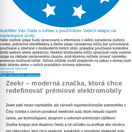
Autofilter Vás žiada o súhlas s používaním Vašich údajov na
nasledujúce účely:
Vaše osobné údaje budú spracované a informácie z vášho zariadenia (súbory
cookie, jedinečné identifikátory a ďalšie údaje zariadenia) môžu byť uchovávané,
používané a zdieľané s dodávateľmi tretích strán, prípadne používané konkrétne
týmto webom alebo aplikáciou. Niektorí dodávatelia môžu spracúvať vaše osobné
údaje na základe oprávneného záujmu, proti ktorému môžete vzniesť námietku
pomocou možností nižšie. Súhlas môžete zrušiť prejdením na odkaz v dolnej časti
tejto stránky alebo v našich pravidlách ochrany súkromia.
Spravovať možnosti
Odmietnuť
Prijať odporúčané nastavenia
Zeekr – moderná značka, ktorá chce
redefinovať prémiové elektromobily
Zeekr patrí medzi najmladšie, ale zároveň najambicióznejšie automobilky z
Číny. Vznikla s
cieľom ponúknuť elektrické autá, ktoré nebudú súperiť
cenou, ale technológiami, dizajnom a celkovým prémiovým zážitkom.
Značka funguje pod skupinou Geely a od začiatku sa profiluje ako výrobca
pre zákazníkov, ktorí chcú moderné, komfortné a inovatívne elektrické auto.