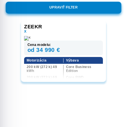
UPRAVIŤ FILTER
ZEEKR
X
Cena modelu:
od 34 990 €
Motorizácia
Výbava
200 kW (272 k) 49
Core Business
kWh
Edition
200 kW (272 k) 69
Core RWD
kWh
Long Range RWD
315 kW (428 k) 4x4
Privilege AWD
69 kWh