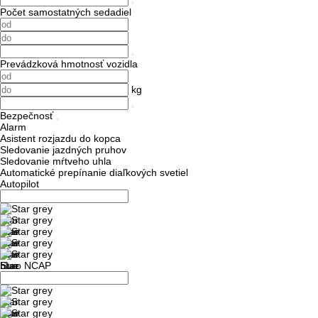
Počet samostatných sedadiel
Prevádzková hmotnosť vozidla
kg
Bezpečnosť
Alarm
Asistent rozjazdu do kopca
Sledovanie jazdných pruhov
Sledovanie mŕtveho uhla
Automatické prepínanie diaľkových svetiel
Autopilot
Euro NCAP