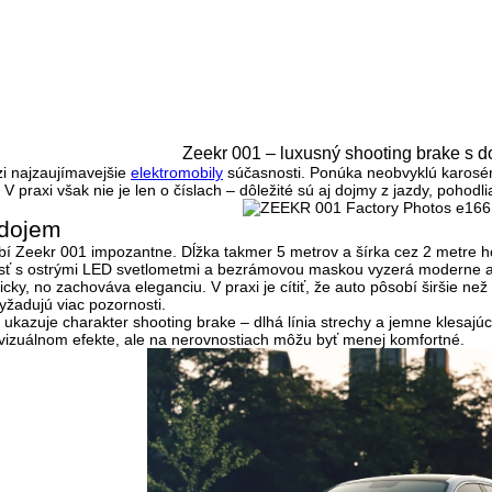
Zeekr 001 – luxusný shooting brake s 
i najzaujímavejšie
elektromobily
súčasnosti. Ponúka
neobvyklú karosér
 V praxi však nie je len o číslach – dôležité sú aj dojmy z jazdy, pohod
 dojem
í Zeekr 001 impozantne. Dĺžka takmer 5 metrov a šírka cez 2 metre h
sť s
ostrými LED svetlometmi
a bezrámovou maskou vyzerá moderne a o
sticky, no zachováva eleganciu. V praxi je cítiť, že auto pôsobí širšie 
yžadujú viac pozornosti.
ukazuje charakter shooting brake – dlhá línia strechy a jemne klesajúc
 vizuálnom efekte, ale na nerovnostiach môžu byť menej komfortné.