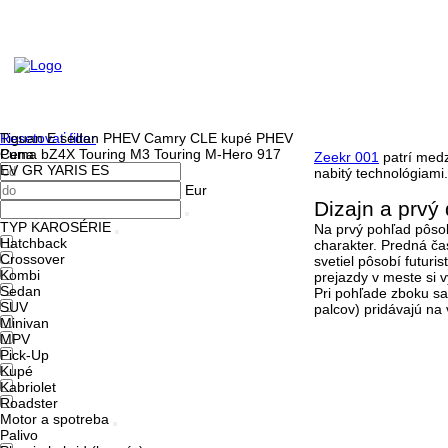
Resetovať filter
Tiguan
E sedan PHEV
Camry
CLE kupé PHEV
Cena
Puma
bZ4X Touring
M3 Touring
M-Hero 917
Zeekr 001
patrí medz
EV
GR YARIS
ES
nabitý technológiami.
Eur
Dizajn a prvý
TYP KAROSÉRIE
Na prvý pohľad pôsob
Hatchback
charakter. Predná ča
Crossover
svetiel pôsobí futuri
Kombi
prejazdy v meste si v
Sedan
Pri pohľade zboku sa 
SUV
palcov) pridávajú na
Minivan
MPV
Pick-Up
Kupé
Kabriolet
Roadster
Motor a spotreba
Palivo