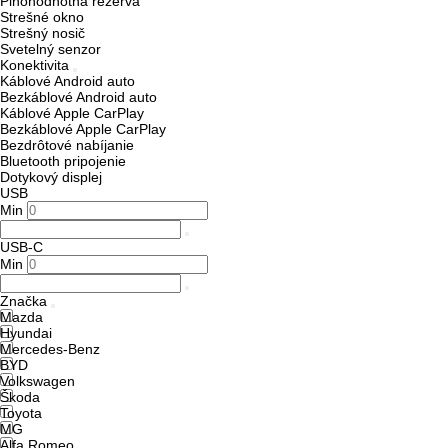
Plnohodnotná rezerva
Strešné okno
Strešný nosič
Svetelný senzor
Konektivita
Káblové Android auto
Bezkáblové Android auto
Káblové Apple CarPlay
Bezkáblové Apple CarPlay
Bezdrôtové nabíjanie
Bluetooth pripojenie
Dotykový displej
USB
Min
USB-C
Min
Značka
Mazda
Hyundai
Mercedes-Benz
BYD
Volkswagen
Škoda
Toyota
MG
Alfa Romeo