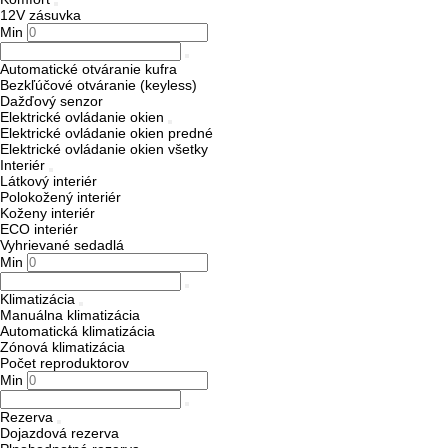
12V zásuvka
Min
Automatické otváranie kufra
Bezkľúčové otváranie (keyless)
Dažďový senzor
Elektrické ovládanie okien
Elektrické ovládanie okien predné
Elektrické ovládanie okien všetky
Interiér
Látkový interiér
Polokožený interiér
Koženy interiér
ECO interiér
Vyhrievané sedadlá
Min
Klimatizácia
Manuálna klimatizácia
Automatická klimatizácia
Zónová klimatizácia
Počet reproduktorov
Min
Rezerva
Dojazdová rezerva