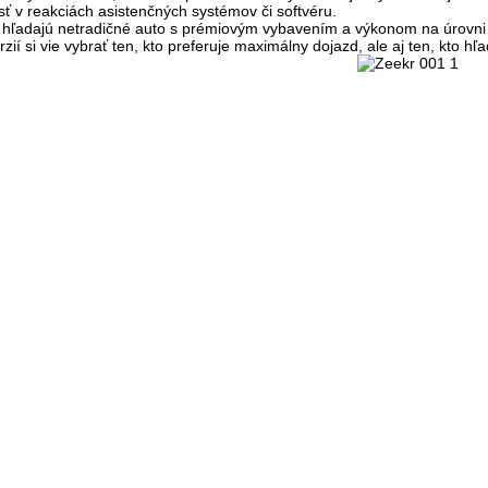
 v reakciách asistenčných systémov či softvéru.
í hľadajú netradičné auto s prémiovým vybavením a výkonom na úrovni
rzií si vie vybrať ten, kto preferuje maximálny dojazd, ale aj ten, kto h