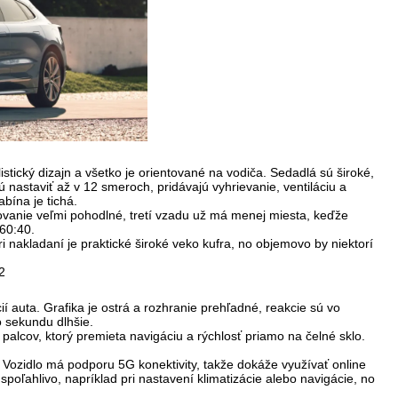
stický dizajn a všetko je orientované na vodiča. Sedadlá sú široké,
 nastaviť až v 12 smeroch, pridávajú vyhrievanie, ventiláciu a
bína je tichá.
stovanie veľmi pohodlné, tretí vzadu už má menej miesta, keďže
 60:40.
ri nakladaní je praktické široké veko kufra, no objemovo by niektorí
cií auta. Grafika je ostrá a rozhranie prehľadné, reakcie sú vo
o sekundu dlhšie.
palcov, ktorý premieta navigáciu a rýchlosť priamo na čelné sklo.
. Vozidlo má podporu 5G konektivity, takže dokáže využívať online
poľahlivo, napríklad pri nastavení klimatizácie alebo navigácie, no