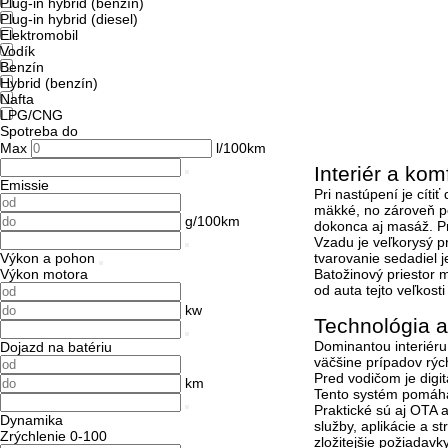
Plug-in hybrid (benzín)
Plug-in hybrid (diesel)
Elektromobil
Vodík
Benzín
Hybrid (benzín)
Nafta
LPG/CNG
Spotreba do
Max
l/100km
Interiér a kom
Emissie
Pri nastúpení je cíti
mäkké, no zároveň pon
g/100km
dokonca aj masáž. Pri
V
zadu je veľkorysý p
Výkon a pohon
tvarovanie sedadiel 
Výkon motora
Batožinový priestor
od auta tejto veľkosti
kw
Technológia a
Dominantou interiéru
Dojazd na batériu
väčšine prípadov rých
Pred vodičom je digit
km
Tento systém pomáha 
Praktické sú aj
OTA a
Dynamika
služby, aplikácie a s
Zrýchlenie 0-100
zložitejšie požiadav