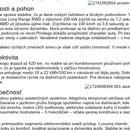
osti a pohon
e správa stabilne, čo je dané nízkym ťažiskom a širokým podvozkom. V p
rzia Long Range RWD s výkonom 200 kW zrýchli na stovku za 7,2 sekund
AWD už pôsobia úplne inak. Zrýchlenie na 100 km/h za 3,8 sekundy je 
a autu výraznú dynamiku, ktorá prekvapí aj na diaľnici pri predbiehaní
ý podvozok
vo verzii Privilege dokáže prispôsobiť charakter auta. Pri be
ac istoty v zákrutách. Variabilné riadenie zlepšuje ovládateľnosť – v m
alebo rýchlych zmenách smeru je však cítiť vyššiu hmotnosť. V meste
ktivita
dávajú
dojazd až 620 km
, no reálne sa pri kombinovanom používaní pohy
m, čo je typické pre elektromobily s väčšou hmotnosťou.
a pohybuje medzi 18 a 22 kWh/100 km v závislosti od štýlu jazdy. Dob
o je dostatočne rýchle na diaľničných zastávkach. Pre domáce nabíjanie
a.
pečnosť
rokou paletou asistenčných systémov. Adaptívny tempomat udržiava odst
žiavania v jazdnom pruhu funguje spoľahlivo najmä na diaľniciach, kde 
cká strecha,
matrix LED svetlomety
, elektrické ovládanie kufra či kva
maximálne hodnotenie – 5 hviezdičiek – vďaka pevnej konštrukcii a si
 prémiového segmentu elektromobilov svieži prístup. Luxusný interiér, 
tránky sú komfort, kvalitné spracovanie a dynamika jazdy. Slabšie je r