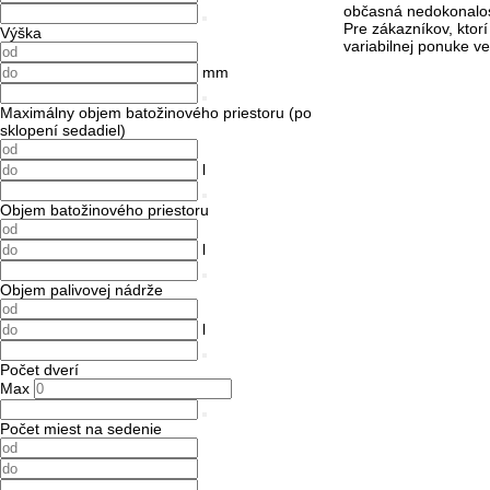
občasná nedokonalosť
Pre zákazníkov, ktor
Výška
variabilnej ponuke ve
mm
Maximálny objem batožinového priestoru (po
sklopení sedadiel)
l
Objem batožinového priestoru
l
Objem palivovej nádrže
l
Počet dverí
Max
Počet miest na sedenie