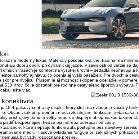
fort
ť dôraz na moderný luxus.
Materiály pôsobia kvalitne
, kabína má minimali
úkajú dobrú oporu pri dynamickej jazde. V závislosti od verzie sa dajú
 dlhších trasách je komfort na vysokej úrovni – sedadlá neunavujú a ka
riestor na nohy aj hlavu
, čo ocenia aj vyšší pasažieri. Pre dvoch je ce
je skôr pre dvojicu. Plusom je aj možnosť sklopenia operadiel v pomere
 má
539 litrov
, čo je dostatok pre rodinné cesty alebo športovú výbavu. P
 čakali ešte viac.
 konektivita
 je
15,4-palcový centrálny displej
, ktorý slúži na ovládanie väčšiny funk
le. Občas však pri prepínaní medzi zložitejšími funkciami treba čakať 
álny prístrojový panel a veľký
head-up displej
s uhlopriečkou takmer 15 
jazdiť bezpečnejšie, keďže oči netreba odvracať od cesty.
ktualizácie
, ktoré zlepšujú funkcie auta postupne bez návštevy servisu
treamovanie médií. Hlasové ovládanie funguje pri základných príkazoch s
ky nemusia byť vždy rozpoznané presne.