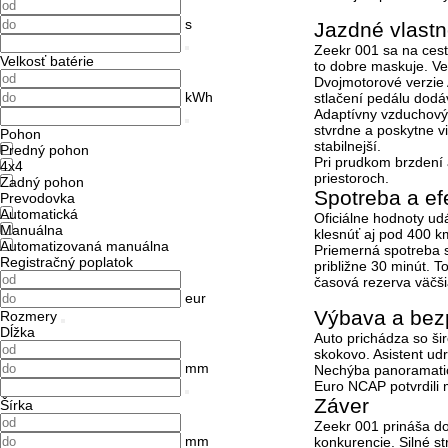
s
Jazdné vlastn
Zeekr 001 sa na cest
Velkosť batérie
to dobre maskuje. Ve
Dvojmotorové verzie 
kWh
stlačení pedálu dodáv
Adaptívny vzduchov
stvrdne a poskytne vi
Pohon
stabilnejší.
Predný pohon
Pri prudkom brzdení 
4x4
priestoroch.
Zadný pohon
Spotreba a efe
Prevodovka
Automatická
Oficiálne hodnoty u
Manuálna
klesnúť aj pod 400 k
Automatizovaná manuálna
Priemerná spotreba s
Registračný poplatok
približne 30 minút. T
časová rezerva väčši
eur
Výbava a bez
Rozmery
Dĺžka
Auto prichádza so ši
skokovo. Asistent udr
mm
Nechýba panoramati
Euro NCAP potvrdili 
Záver
Šírka
Zeekr 001 prináša do
mm
konkurencie. Silné s