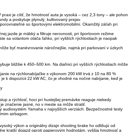
raxi je cítiť, že hmotnosť auta je vysoká – cez 2,3 tony – ale pohon
y a poskytuje plynulý, kultivovaný prejav.
porovnateľné so športovými elektromobilmi. Okamžitý záťah pri
.
žnej jazde je mäkký a filtruje nerovnosti, pri športovom režime
este sa volantom otáča ľahko, pri vyšších rýchlostiach je naopak
 môže byť manévrovanie náročnejšie, najmä pri parkovaní v úzkych
buje bližšie k 450–500 km. Na diaľnici pri vyšších rýchlostiach môže
íjanie na rýchlonabíjačke s výkonom
200 kW
trvá z 10 na 80 %
 je k dispozícii 22 kW AC, čo je vhodné na nočné nabíjanie, keď je
up a rýchlosť, hoci pri hustejšej premávke reaguje niekedy
je značenie jasné, no v meste sa môže stratiť.
litný audiosystém Yamaha v najvyšších verziách. Bezpečnostné testy
edmim airbagom.
vysoký výkon a originálny dizajn shooting brake ho odlišujú od
eálne kratší dojazd oproti papierovým hodnotám, vyššia hmotnosť a