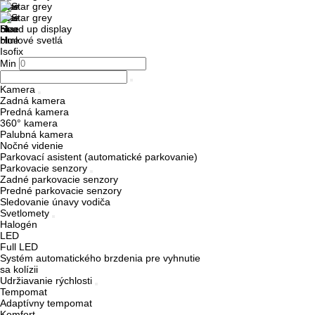
Head up display
Hmlové svetlá
Isofix
Min
Kamera
Zadná kamera
Predná kamera
360° kamera
Palubná kamera
Nočné videnie
Parkovací asistent (automatické parkovanie)
Parkovacie senzory
Zadné parkovacie senzory
Predné parkovacie senzory
Sledovanie únavy vodiča
Svetlomety
Halogén
LED
Full LED
Systém automatického brzdenia pre vyhnutie
sa kolízii
Udržiavanie rýchlosti
Tempomat
Adaptívny tempomat
Komfort