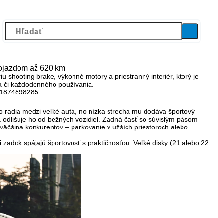
dojazdom až 620 km
iu shooting brake
, výkonné motory a priestranný interiér, ktorý je
lia či každodenného používania.
o radia medzi veľké autá, no nízka strecha mu dodáva športový
dlišuje ho od bežných vozidiel. Zadná časť so súvislým pásom
než väčšina konkurentov – parkovanie v užších priestoroch alebo
i zadok spájajú športovosť s praktičnosťou. Veľké disky (21 alebo 22