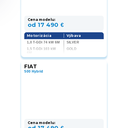
Cena modelu:
od 17 490 €
Motorizácia
Výbava
1,0 T-GDi 74 kW 6M
SILVER
1,5 T-GDi 103 kW
GOLD
6M
PLATINUM
1,5 T-GDi 103 kW 7
GT-LINE
DCT
FIAT
500 Hybrid
Cena modelu: