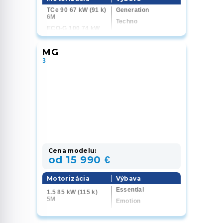
TCe 90 67 kW (91 k)
Generation
6M
Techno
ECO-G 100 74 kW
(100 k) 6M
TCe 100 LPG 74 kW
MG
(100 k) 6M
3
Cena modelu:
od 15 990 €
Motorizácia
Výbava
Essential
1.5 85 kW (115 k)
5M
Emotion