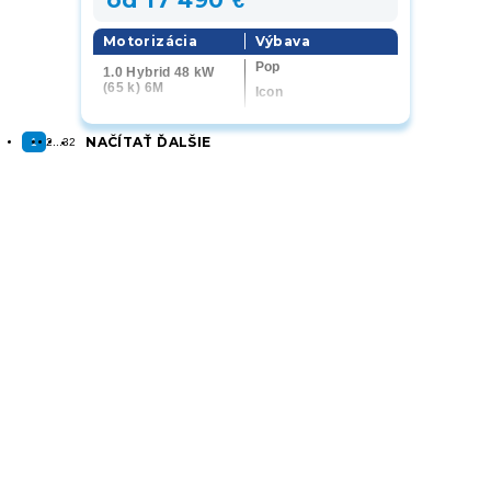
od 17 490 €
Motorizácia
Výbava
Pop
1.0 Hybrid 48 kW
(65 k) 6M
Icon
Torino
NAČÍTAŤ ĎALŠIE
La Prima
1
2
...
32