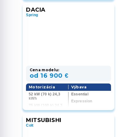
DACIA
Spring
Cena modelu:
od 16 900 €
Motorizácia
Výbava
52 kW (70 k) 24,3
Essential
kWh
Expression
75 kW (100 k) 24,3
Extreme
kWh
MITSUBISHI
Colt