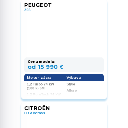
PEUGEOT
208
Cena modelu:
od 15 990 €
Motorizácia
Výbava
1,2 Turbo 74 kW
Style
(100 k) 6M
Allure
1,2 PureTech 74 kW
GT
(100 k) 6M
1,2 Hybrid 81 kW
CITROËN
(110 k) 6AT
C3 Aircross
1,2 Hybrid 107 kW
(145 k) 6AT