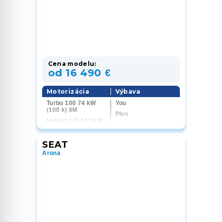
Cena modelu:
od 16 490 €
Motorizácia
Výbava
Turbo 100 74 kW
You
(100 k) 6M
Plus
Hybrid 145 107 kW
Max
(145 k) 6AT
SEAT
Arona