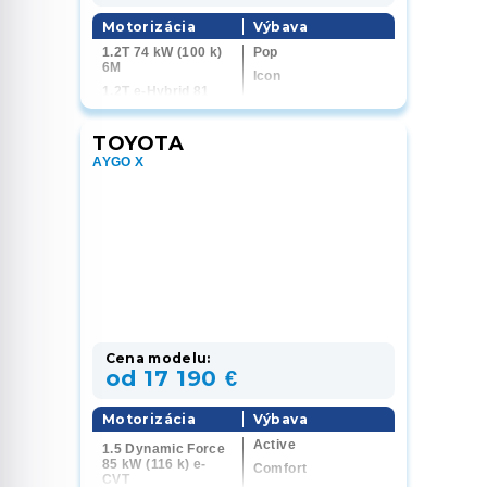
Motorizácia
Výbava
1.2T 74 kW (100 k)
Pop
6M
Icon
1.2T e-Hybrid 81
La Prima
kW (110 k) 6DCT
TOYOTA
AYGO X
Cena modelu:
od 17 190 €
Motorizácia
Výbava
Active
1.5 Dynamic Force
85 kW (116 k) e-
Comfort
CVT