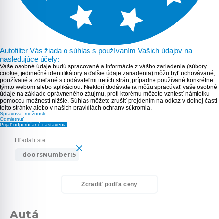
Autofilter Vás žiada o súhlas s používaním Vašich údajov na
nasledujúce účely:
Vaše osobné údaje budú spracované a informácie z vášho zariadenia (súbory
cookie, jedinečné identifikátory a ďalšie údaje zariadenia) môžu byť uchovávané,
používané a zdieľané s dodávateľmi tretích strán, prípadne používané konkrétne
týmto webom alebo aplikáciou. Niektorí dodávatelia môžu spracúvať vaše osobné
údaje na základe oprávneného záujmu, proti ktorému môžete vzniesť námietku
pomocou možností nižšie. Súhlas môžete zrušiť prejdením na odkaz v dolnej časti
tejto stránky alebo v našich pravidlách ochrany súkromia.
Spravovať možnosti
Odmietnuť
Prijať odporúčané nastavenia
Hľadali ste:
:
doorsNumber:5
Zoradiť podľa ceny
Autá