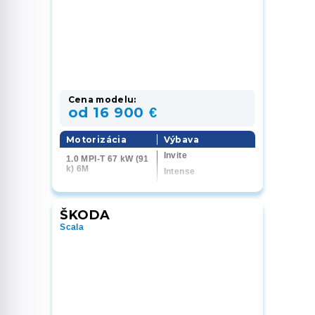
Cena modelu:
od 16 900 €
Motorizácia
Výbava
Invite
1.0 MPI-T 67 kW (91
k) 6M
Intense
Intense +
Instyle
ŠKODA
Scala