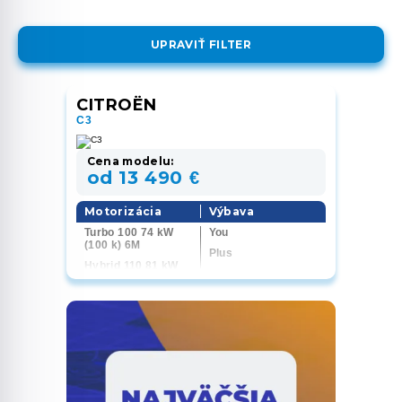
UPRAVIŤ FILTER
CITROËN
C3
Cena modelu:
od 13 490 €
Motorizácia
Výbava
Turbo 100 74 kW
You
(100 k) 6M
Plus
Hybrid 110 81 kW
Max
(110 k) 6AT