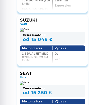
TCe 100 74 kW (100
Essential
k) 6M
Expression
ECO-G 120 LPG 90
Journey
kW (120 k) 6M
ECO-G 120 LPG 90
SUZUKI
kW (120 k) 6EDC
Swift
Cena modelu:
od 15 049 €
Motorizácia
Výbava
1.2 DUALJET MILD
GL
HYBRID 61 kW (83
GL+
k) 5M
GLX
1.2 DUALJET MILD
HYBRID 61 kW (83
k) CVT
SEAT
1.2 DUALJET MILD
Ibiza
HYBRID 61 kW (83
k) 4x4 5M
Cena modelu:
od 15 250 €
Motorizácia
Výbava