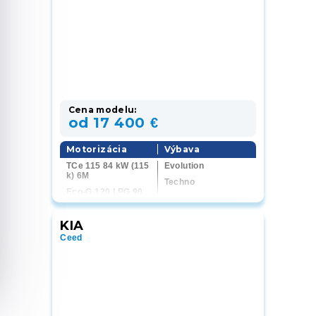
Cena modelu:
od 17 400 €
Motorizácia
Výbava
TCe 115 84 kW (115
Evolution
k) 6M
Techno
Eco-G 120 LPG 90
Esprit Alpine
kW (120 k) EDC
TCe 115 84 kW (115
KIA
k) 6AT
Ceed
E-Tech 160 116 kW
(160 k) AT