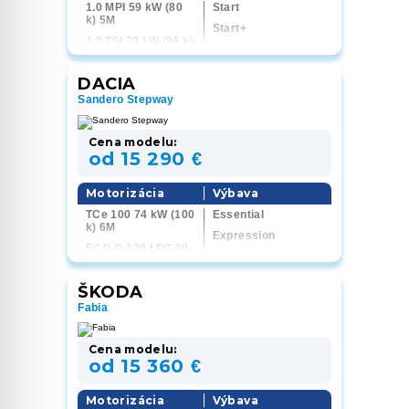
1.0 MPI 59 kW (80
Start
k) 5M
Start+
1.0 TSI 70 kW (95 k)
Style Family
5M
FR Max
1.0 TSI 85 kW (115
DACIA
k) 6M
Reference
Sandero Stepway
1.0 TSI 85 kW (115
Style
k) 7 DSG
FR
1.5 TSI 110 kW (150
Cena modelu:
k) 7 DSG
od 15 290 €
Motorizácia
Výbava
TCe 100 74 kW (100
Essential
k) 6M
Expression
ECO-G 120 LPG 90
Extreme
kW (120 k) 6M
ECO-G 120 LPG 90
ŠKODA
kW (120 k) 6EDC
Fabia
Cena modelu:
od 15 360 €
Motorizácia
Výbava