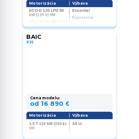
Motorizácia
Výbava
ECO-G 120 LPG 90
Essential
kW (120 k) 6M
Expression
TCe 110 81 kW (110
Extreme
k) 6M
Journey
Hybrid 155 116 kW
BAIC
(156 k) AT
X35
Cena modelu:
od 16 890 €
Motorizácia
Výbava
1.5 T 110 kW (150 k)
All in
6M