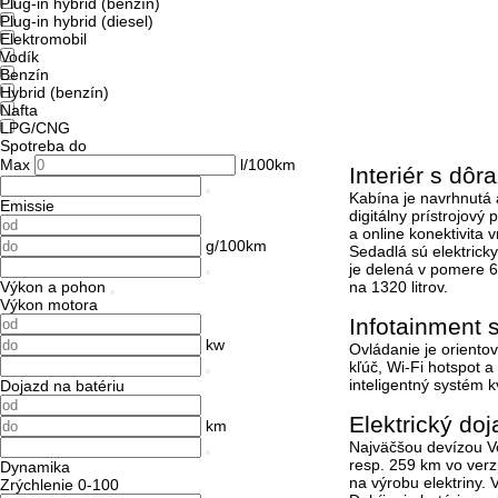
Plug-in hybrid (benzín)
Plug-in hybrid (diesel)
Elektromobil
Vodík
Benzín
Hybrid (benzín)
Nafta
LPG/CNG
Spotreba do
Max
l/100km
Interiér s dô
Kabína je navrhnutá 
Emissie
digitálny prístrojový
a online konektivita v
g/100km
Sedadlá sú elektrick
je delená v pomere 6
Výkon a pohon
na 1320 litrov.
Výkon motora
Infotainment s
kw
Ovládanie je orientov
kľúč, Wi-Fi hotspot a
inteligentný systém k
Dojazd na batériu
Elektrický do
km
Najväčšou devízou Vo
resp. 259 km vo verz
Dynamika
na výrobu elektriny. 
Zrýchlenie 0-100