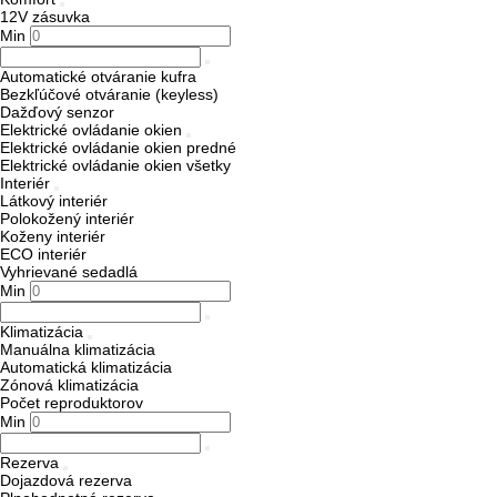
12V zásuvka
Min
Automatické otváranie kufra
Bezkľúčové otváranie (keyless)
Dažďový senzor
Elektrické ovládanie okien
Elektrické ovládanie okien predné
Elektrické ovládanie okien všetky
Interiér
Látkový interiér
Polokožený interiér
Koženy interiér
ECO interiér
Vyhrievané sedadlá
Min
Klimatizácia
Manuálna klimatizácia
Automatická klimatizácia
Zónová klimatizácia
Počet reproduktorov
Min
Rezerva
Dojazdová rezerva