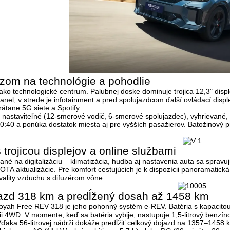
razom na technológie a pohodlie
ako technologické centrum. Palubnej doske dominuje
trojica 12,3" disp
 panel, v strede je infotainment a pred spolujazdcom ďalší ovládací disp
rátane 5G siete a Spotify.
y nastaviteľné
(12-smerové vodič, 6-smerové spolujazdec)
, vyhrievané,
0:40 a ponúka dostatok miesta aj pre vyšších pasažierov. Batožinový pr
 trojicou displejov a online službami
ané na digitalizáciu – klimatizácia, hudba aj nastavenia auta sa spravu
 OTA aktualizácie. Pre komfort cestujúcich je k dispozícii panoramatic
vality vzduchu s difuzérom vône.
jazd 318 km a predĺžený dosah až 1458 km
yah Free REV 318 je jeho pohonný systém e-REV. Batéria s kapacitou
ii 4WD. V momente, keď sa batéria vybije, nastupuje 1,5-litrový benzín
Vďaka 56-litrovej nádrži dokáže predĺžiť celkový dojazd na
1357–1458 