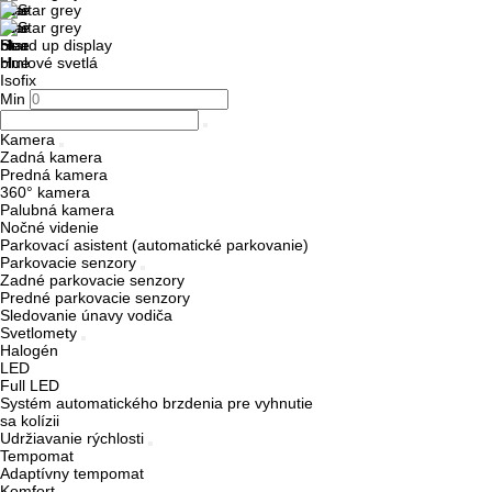
Head up display
Hmlové svetlá
Isofix
Min
Kamera
Zadná kamera
Predná kamera
360° kamera
Palubná kamera
Nočné videnie
Parkovací asistent (automatické parkovanie)
Parkovacie senzory
Zadné parkovacie senzory
Predné parkovacie senzory
Sledovanie únavy vodiča
Svetlomety
Halogén
LED
Full LED
Systém automatického brzdenia pre vyhnutie
sa kolízii
Udržiavanie rýchlosti
Tempomat
Adaptívny tempomat
Komfort