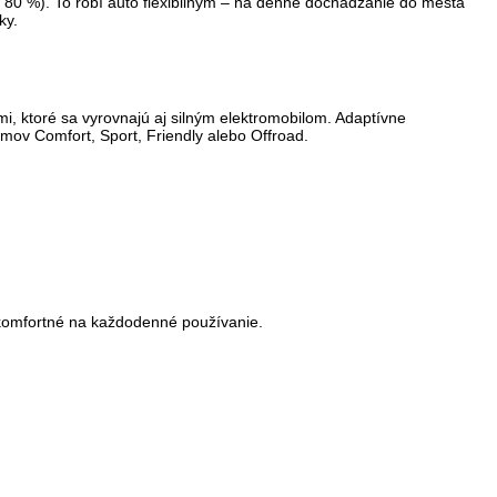
a 80 %). To robí auto flexibilným – na denné dochádzanie do mesta
ky.
i, ktoré sa vyrovnajú aj silným elektromobilom.
Adaptívne
mov Comfort, Sport, Friendly alebo Offroad.
j komfortné na každodenné používanie.