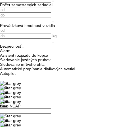
Počet samostatných sedadiel
Prevádzková hmotnosť vozidla
kg
Bezpečnosť
Alarm
Asistent rozjazdu do kopca
Sledovanie jazdných pruhov
Sledovanie mŕtveho uhla
Automatické prepínanie diaľkových svetiel
Autopilot
Euro NCAP