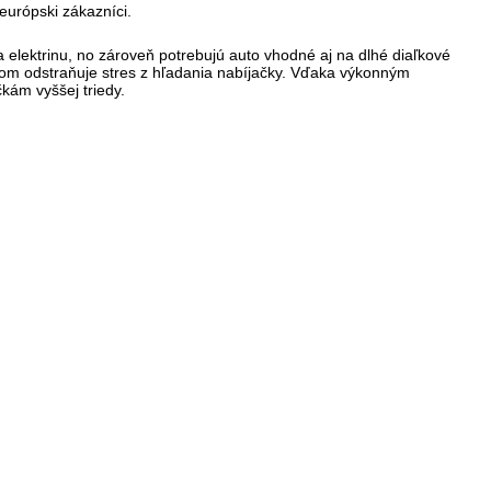
európski zákazníci.
a elektrinu, no zároveň potrebujú auto vhodné aj na dlhé diaľkové
itom odstraňuje stres z hľadania nabíjačky. Vďaka výkonným
kám vyššej triedy.