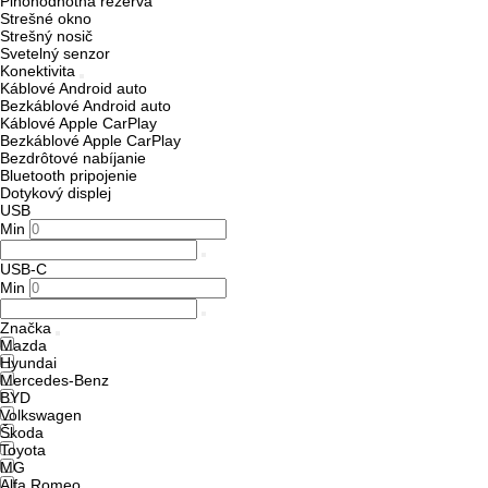
Plnohodnotná rezerva
Strešné okno
Strešný nosič
Svetelný senzor
Konektivita
Káblové Android auto
Bezkáblové Android auto
Káblové Apple CarPlay
Bezkáblové Apple CarPlay
Bezdrôtové nabíjanie
Bluetooth pripojenie
Dotykový displej
USB
Min
USB-C
Min
Značka
Mazda
Hyundai
Mercedes-Benz
BYD
Volkswagen
Škoda
Toyota
MG
Alfa Romeo