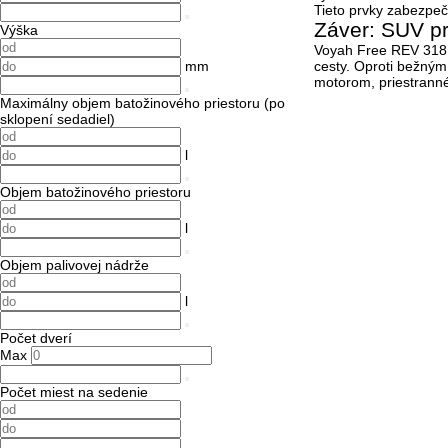
Tieto prvky zabezpeč
Záver: SUV pr
Výška
Voyah Free REV 318 je
mm
cesty. Oproti bežným
motorom, priestranné
Maximálny objem batožinového priestoru (po
sklopení sedadiel)
l
Objem batožinového priestoru
l
Objem palivovej nádrže
l
Počet dverí
Max
Počet miest na sedenie