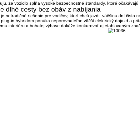
ujú, že vozidlo spĺňa vysoké bezpečnostné štandardy, ktoré očakávajú 
e dlhé cesty bez obáv z nabíjania
 netradičné riešenie pre vodičov, ktorí chcú jazdiť väčšinu dní čisto n
 plug-in hybridom ponúka neporovnateľne väčší elektrický dojazd a pr
mu interiéru a bohatej výbave dokáže konkurovať aj etablovaným znač