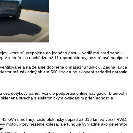
lejov
, ktoré sú prepojené do jedného pásu – vodič má pred sebou
lej. V interiéri sa nachádza až 11 reproduktorov, bezdrôtové nabíjanie
 ventilované a na želanie doplnené o masážnu funkciu. Zadná lavica
iestor má základný objem 560 litrov a po sklopení sedadiel narastie
jú cez dotykový panel. Vozidlo podporuje online navigáciu, Bluetooth
ká sklenená strecha s elektronickým ovládaním priehľadnosti a
 43 kWh umožňuje čisto elektrický dojazd až 318 km vo verzii RWD,
ový motor, ktorý neženie kolesá, ale funguje výhradne ako generátor
km.