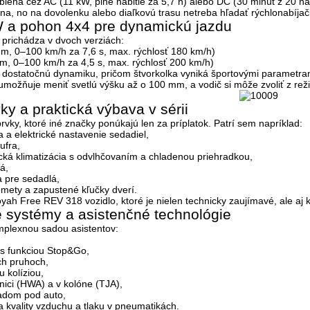
ebieha cez AC (11 kW, plné nabitie za 5,7 h) alebo DC (30 minút z 20 n
ina, no na dovolenku alebo diaľkovú trasu netreba hľadať rýchlonabíjač
 a pohon 4x4 pre dynamickú jazdu
prichádza v dvoch verziách:
, 0–100 km/h za 7,6 s, max. rýchlosť 180 km/h)
, 0–100 km/h za 4,5 s, max. rýchlosť 200 km/h)
 dostatočnú dynamiku, pričom štvorkolka vyniká športovými parametram
možňuje meniť svetlú výšku až o 100 mm, a vodič si môže zvoliť z reži
ky a praktická výbava v sérii
vky, ktoré iné značky ponúkajú len za príplatok. Patrí sem napríklad:
ia a elektrické nastavenie sedadiel,
ufra,
ká klimatizácia s odvlhčovaním a chladenou priehradkou,
á,
 pre sedadlá,
mety a zapustené kľučky dverí.
Voyah Free REV 318 vozidlo, ktoré je nielen technicky zaujímavé, ale a
 systémy a asistenčné technológie
mplexnou sadou asistentov:
s funkciou Stop&Go,
ch pruhoch,
 kolíziou,
ľnici (HWA) a v kolóne (TJA),
adom pod auto,
 kvality vzduchu a tlaku v pneumatikách.