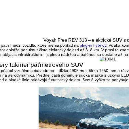
Voyah Free REV 318 – elektrické SUV s
patrí medzi vozidlá, ktoré menia pohľad na
plug-in hybridy
. Vďaka kom
or dokáže ponúknuť čisto elektrický dojazd až 318 km. V praxi to zname
abíjacia infraštruktúra – s plnou nádržou a batériou sa dostane až na
mery takmer päťmetrového SUV
pôsobí vizuálne sebavedomo – dĺžka 4905 mm, šírka 1950 mm a rázv
m na aerodynamiku. Prednej časti dominuje široká maska s
úzkymi LED
rí a hladké línie pridávajú futuristický dojem. Svetlá výška sa pohyb