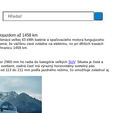
 dojazdom až 1458 km
binácii veľkej 43 kWh batérie a spaľovacieho motora fungujúceho
ná, že väčšinu ciest zvládne na elektrinu, no pri dlhších trasách
 hranicu 1458 km.
or 2960 mm ho radia do kategórie veľkých
SUV
. Silueta je čistá a
 svetlami
, zadná časť má výrazný horizontálny svetelný pás.
uje od 113 do 211 mm podľa jazdného režimu, čo umožňuje zvládnuť aj