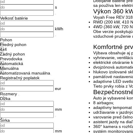
Dobíjanie batérie pr
sa používa len elektr
s
Výkon 360 kW
Voyah Free REV 318 
Velkosť batérie
RWD (200 kW, 410 Nm
4WD (360 kW, 720 Nm
kWh
Obe verzie poskytujú
vzduchové pruženie
u
Pohon
Predný pohon
Komfortné prv
4x4
Výbava obsahuje aj pr
Zadný pohon
vyhrievanie, ventilác
Prevodovka
elektrické otváranie k
Automatická
dvojzónová automatic
Manuálna
hlukovo izolované skl
Automatizovaná manuálna
pamäťové nastavenia
Registračný poplatok
adaptívne LED svetlo
Tieto prvky robia z 
eur
Bezpečnostné
Rozmery
Auto je vybavené ko
Dĺžka
8 airbagov,
adaptívny tempomat 
mm
udržiavanie v jazdný
varovanie pred čelnou
Šírka
asistent jazdy na dia
360° kamera s rozhľ
mm
systém monitorovania