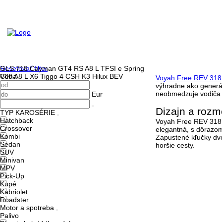
Resetovať filter
GLS
718 Cayman GT4 RS
A8 L TFSI e
Spring
Cena
V60
A8 L
X6
Tiggo 4 CSH
K3
Hilux BEV
Voyah Free REV 318
výhradne ako generát
neobmedzuje vodiča n
Eur
Dizajn a roz
TYP KAROSÉRIE
Hatchback
Voyah Free REV 318 
Crossover
elegantná, s dôrazo
Kombi
Zapustené kľučky dve
Sedan
horšie cesty.
SUV
Minivan
MPV
Pick-Up
Kupé
Kabriolet
Roadster
Motor a spotreba
Palivo